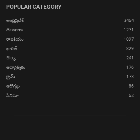
POPULAR CATEGORY
ఆంధ్రప్రదేశ్
3464
తెలంగాణ
1271
రాజకీయం
1097
భారత్
829
Blog
241
ఆధ్యాత్మికం
176
క్రైమ్
173
ఆరోగ్యం
86
సినిమా
62