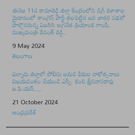
ఈనెల 11న కామారెడ్డి జిల్లా కేంద్రంలోని డిగ్రీ కళాశాల
మైదానంలో కాంగ్రెస్ పార్టీ తలపెట్టిన జన జాతర సభలో
పాల్గొననున్న ఏఐసిసి అగ్రనేత ప్రియాంక గాంధీ,
ముఖ్యమంత్రి రేవంత్ రెడ్డి..
Date
9 May 2024
In relation to
తెలంగాణ
పల్నాడు జిల్లాలో పోలీసు అమర వీరుల వారోత్సవాలు
విజయవంతం చేయండి ఎస్పీ కంచి శ్రీనివాసరావు
ఐ.పి.యస్….
Date
21 October 2024
In relation to
ఆంధ్రప్రదేశ్