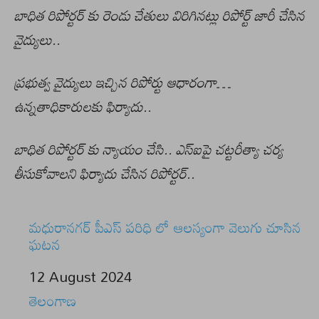
బాధిత రిపోర్టర్ కు రెండు చేతులు విరిగినట్లు రిపోర్ట్ జారీ చేసిన
వైద్యులు..
ప్రభుత్వ వైద్యులు ఇచ్చిన రిపోర్టు ఆధారంగా…
ఉన్నతాధికారులకు ఫిర్యాదు..
బాధిత రిపోర్టర్ కు న్యాయం చేసి.. ఎస్ఐపై చట్టరీత్యా చర్య
తీసుకోవాలని ఫిర్యాదు చేసిన రిపోర్టర్..
మధురానగర్ పీఎస్ పరిధి లో ఆలస్యంగా వెలుగు చూసిన
ఘటన
Date
12 August 2024
In relation to
తెలంగాణ