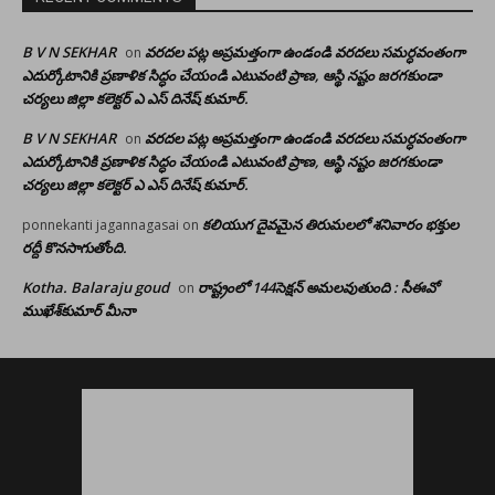
B V N SEKHAR
వరదల పట్ల అప్రమత్తంగా ఉండండి వరదలు సమర్ధవంతంగా
on
ఎదుర్కోటానికి ప్రణాళిక సిద్ధం చేయండి ఎటువంటి ప్రాణ, ఆస్థి నష్టం జరగకుండా
చర్యలు జిల్లా కలెక్టర్ ఎ ఎస్ దినేష్ కుమార్.
B V N SEKHAR
వరదల పట్ల అప్రమత్తంగా ఉండండి వరదలు సమర్ధవంతంగా
on
ఎదుర్కోటానికి ప్రణాళిక సిద్ధం చేయండి ఎటువంటి ప్రాణ, ఆస్థి నష్టం జరగకుండా
చర్యలు జిల్లా కలెక్టర్ ఎ ఎస్ దినేష్ కుమార్.
కలియుగ దైవమైన తిరుమలలో శనివారం భక్తుల
ponnekanti jagannagasai
on
రద్దీ కొనసాగుతోంది.
Kotha. Balaraju goud
రాష్ట్రంలో 144సెక్షన్ అమలవుతుంది : సీఈవో
on
ముఖేశ్‌కుమార్‌ మీనా