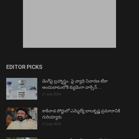
EDITOR PICKS
డెంగీపై బ్రహ్మాస్త్రం.. పై వ్యాధి నివారణ టీకా
అందుబాటులోకి క్యుడెంగా వాక్సిన్…..
21 July 2026
కాకినాడ పోర్టులో ఎమ్మెల్యే బాలకృష్ణ ప్రమాదానికి
గురియ్యారు
21 July 2026