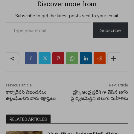
Discover more from
Subscribe to get the latest posts sent to your email.
Type your email…
Subscribe
Previous article
Next article
కార్పొరేషన్ నిబంధనలు
డ్రగ్స్ ఆంధ్ర ప్రదేశ్ గా చేసిన జగన్
ఉల్లంఘించిన వారు శిక్షార్హులు
పై ధ్వజమెత్తిన తెలుగు మహిళలు
RELATED ARTICLES