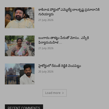
కాకినాడ పోర్టులో ఎమ్మెల్యే బాలకృష్ణ ప్రమాదానికి
గురియ్యారు
21 July 2026
బంగారం తాకట్టు పేరుతో మోసం.. ఎస్పీకి
ఫిర్యాదుమహిళ…..
21 July 2026
హైకోర్టులో రేవంత్ రెడ్డికి చెంపపెట్టు
20 July 2026
Load more
RECENT COMMENTS