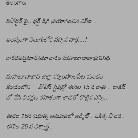
తెలంగాణ
రిపోర్టర్ పై.. థర్డ్ డిగ్రీ ప్రయోగించిన ఎస్ఐ ..
ఆలస్యంగా వెలుగులోకి వచ్చిన వార్త…!
నారదవర్తమానసమాచారం:మహబూబాబా:ప్రతినిధి
మహబూబాబాద్ జిల్లా నర్సింహులపేట మండల
కేంద్రంలోని… పోలీస్ స్టేషన్లో ఈనెల 15 న రాత్రి .. లాకప్
లో వేసి విచక్షణ రహితంగా లాటితో కొట్టిన ఎస్సై..
ఈనెల 16న ప్రభుత్వ ఆసుపత్రిలో అడ్మిట్.. చికిత్స పొంది..
ఈనెల 25 న డిశ్చార్జ్..