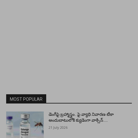
MOST POPULAR
డెంగీపై బ్రహ్మాస్త్రం.. పై వ్యాధి నివారణ టీకా
అందుబాటులోకి క్యుడెంగా వాక్సిన్…..
21 July 2026