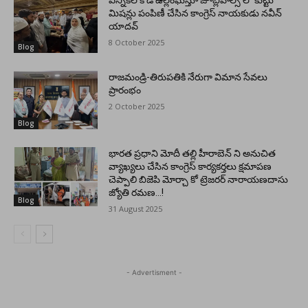
ఎన్నికల కోడ్ ఉల్లంఘిస్తూ జూబ్లీహిల్స్ లో కుట్టు
మిషన్లు పంపిణీ చేసిన కాంగ్రెస్ నాయకుడు నవీన్
యాదవ్
8 October 2025
Blog
రాజమండ్రి-తిరుపతికి నేరుగా విమాన సేవలు
ప్రారంభం
2 October 2025
Blog
భారత ప్రధాని మోదీ తల్లి హీరాబెన్ ని అనుచిత
వ్యాఖ్యలు చేసిన కాంగ్రెస్ కార్యకర్తలు క్షమాపణ
చెప్పాలి బిజెపి మోర్చా కో ట్రెజరర్ నారాయణదాసు
జ్యోతి రమణ…!
Blog
31 August 2025
- Advertisment -