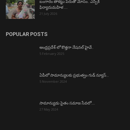
బంగారం తాకట్టు పేరుతో మోసం.. ఎస్పీకి
ఫిర్యాదుమహిళ…..
21 July 2026
POPULAR POSTS
ఆంధ్రప్రదేశ్ లో కొత్తగా నేషనల్ హైవే..
5 February 2025
ఏపీలో సామాన్యులకు ప్రభుత్వం గుడ్ న్యూస్…
5 November 2024
సామాన్యుడు సైతం సమాజ సేవలో….
27 May 2024