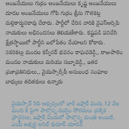
ఆంజనేయులు గుర్రం ఆంజనేయులు కృష్ణ ఆంజనేయులు
దూడల ఆంజనేయులు గోపి గుర్రం శ్రీను గౌతకట్ల
మల్లికార్జునరావు చేరారు. పార్టీలో చేరిన వారికి వైఎస్ఆర్సిపి
నాయకులు అభినందనలు తెలియజేశారు. కష్టపడి పనిచేసి
క్షేత్రస్థాయిలో పార్టీని బలోపేతం చేయాలని కోరారు.
నకరికల్లు మండల కన్వీనర్ భవనం రాఘవరెడ్డి,, రాజుపాలెం
మండల నాయకులు మరియు సుబ్బారెడ్డి,, ఇతర
ప్రజాప్రతినిధులు,, వైయస్సార్సీపీ అనుబంధ సంఘాల
బాధ్యులు తదితరులు ఉన్నారు
వైయస్సార్ సిపి ఆధ్వర్యంలో భారీ ఇఫ్తార్ విందు.12 వేల
మంది కి పైగా పాల్గొన్న ముస్లిం సోదరులు ప్రత్యేక
ప్రార్థనలు, ఇఫ్తార్ విందులో పాల్గొన్న మంత్రి అంబటి,
ఎంపీ అభ్యర్థి అనిల్ కుమార్ యాదవ్