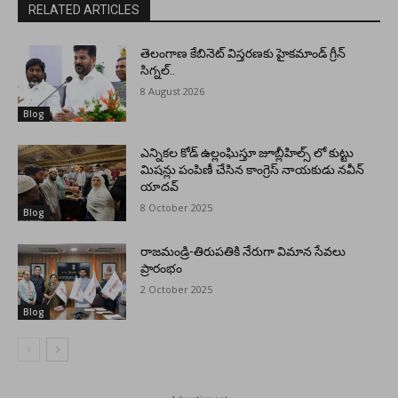
RELATED ARTICLES
తెలంగాణ కేబినెట్ విస్తరణకు హైకమాండ్ గ్రీన్
సిగ్నల్..
8 August 2026
Blog
ఎన్నికల కోడ్ ఉల్లంఘిస్తూ జూబ్లీహిల్స్ లో కుట్టు
మిషన్లు పంపిణీ చేసిన కాంగ్రెస్ నాయకుడు నవీన్
యాదవ్
8 October 2025
Blog
రాజమండ్రి-తిరుపతికి నేరుగా విమాన సేవలు
ప్రారంభం
2 October 2025
Blog