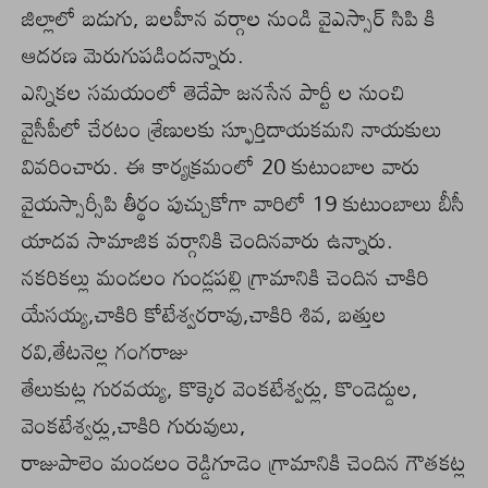
జిల్లాలో బడుగు, బలహీన వర్గాల నుండి వైఎస్సార్ సిపి కి
ఆదరణ మెరుగుపడిందన్నారు.
ఎన్నికల సమయంలో తెదేపా జనసేన పార్టీ ల నుంచి
వైసీపీలో చేరటం శ్రేణులకు స్ఫూర్తిదాయకమని నాయకులు
వివరించారు. ఈ కార్యక్రమంలో 20 కుటుంబాల వారు
వైయస్సార్సీపి తీర్థం పుచ్చుకోగా వారిలో 19 కుటుంబాలు బీసీ
యాదవ సామాజిక వర్గానికి చెందినవారు ఉన్నారు.
నకరికల్లు మండలం గుండ్లపల్లి గ్రామానికి చెందిన చాకిరి
యేసయ్య,చాకిరి కోటేశ్వరరావు,చాకిరి శివ, బత్తుల
రవి,తేటనెల్ల గంగరాజు
తేలుకుట్ల గురవయ్య, కొక్కెర వెంకటేశ్వర్లు, కొండెద్దుల,
వెంకటేశ్వర్లు,చాకిరి గురువులు,
రాజుపాలెం మండలం రెడ్డిగూడెం గ్రామానికి చెందిన గౌతకట్ల