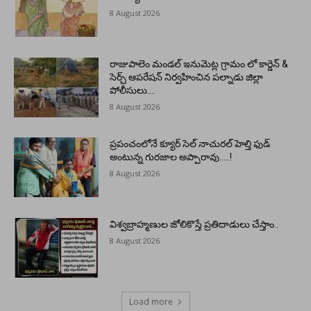
8 August 2026
రాజుపాలెం మండల్ ఇనుమెట్ల గ్రామం లో కార్డెన్ &
సెర్చ్ ఆపరేషన్ నిర్వహించిన పల్నాడు జిల్లా
పోలీసులు….
8 August 2026
ప్రపంచంలోనే క్యూర్ సెల్ నాచురల్ హెల్తి ఫుడ్
అంటున్న గురజాల అప్పారావు…..!
8 August 2026
విశ్వబ్రాహ్మణుల జోలికొస్తే ప్రతిదాడులు చేస్తాం..
8 August 2026
Load more