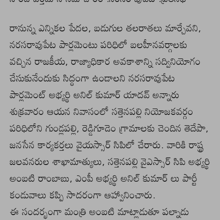
రానున్న ఎన్నికల పేదల, బడుగుల తలరాతలు మార్చేవని,
నరసరావుపేట పార్లమెంటు పరిధిలో బలహీనవర్గాలకు
వచ్చిన రాజకీయ, రాజ్యాధికార అవకాశాన్ని సద్వినియోగం
చేసుకునేందుకు సిద్ధంగా ఉండాలని నరసరావుపేట
పార్లమెంట్ అభ్యర్థి అనిల్ కుమార్ యాదవ్ అన్నారు
శుక్రవారం ఆయన నివాసంలో సత్తెనపల్లి నియోజకవర్గం
పరిధిలోని గుండ్లపల్లి, రెడ్డిగూడెం గ్రామాలకు చెందిన తెదేపా,
జనసేన కార్యకర్తలు వైయస్సార్ సిపిలో చేరారు. వారికి రాష్ట్ర
జలవనరుల శాఖామాత్యులు, సత్తెనపల్లి వైఎస్సార్ సిపి అభ్యర్థి
అంబటి రాంబాబు, ఎంపీ అభ్యర్థి అనిల్ కుమార్ లు పార్టీ
కండువాలు కప్పి సాదరంగా ఆహ్వానించారు.
ఈ సందర్భంగా మంత్రి అంబటి మాట్లాడుతూ పల్నాడు