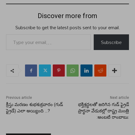
Discover more from
Subscribe to get the latest posts sent to your email.
Type your email…
Subscribe
Previous article
Next article
క్రీస్తు మరణం శుభశుక్రవారం (గుడ్
భక్తిశ్రద్ధలతో జరిగిన గుడ్ ఫ్రైడే
ఫ్రైడే) ఎలా అయ్యింది …?
ప్రార్థనా వేడుకల్లో రాష్ట్ర మంత్రి
:అంబటి రాంబాబు: