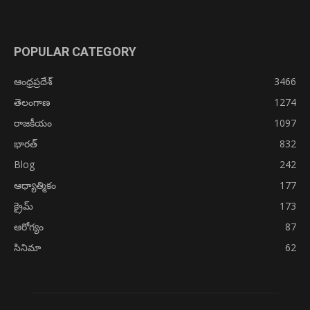
POPULAR CATEGORY
ఆంధ్రప్రదేశ్
3466
తెలంగాణ
1274
రాజకీయం
1097
భారత్
832
Blog
242
ఆధ్యాత్మికం
177
క్రైమ్
173
ఆరోగ్యం
87
సినిమా
62