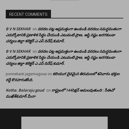
RECENT COMMENTS
B V N SEKHAR
వరదల పట్ల అప్రమత్తంగా ఉండండి వరదలు సమర్ధవంతంగా
on
ఎదుర్కోటానికి ప్రణాళిక సిద్ధం చేయండి ఎటువంటి ప్రాణ, ఆస్థి నష్టం జరగకుండా
చర్యలు జిల్లా కలెక్టర్ ఎ ఎస్ దినేష్ కుమార్.
B V N SEKHAR
వరదల పట్ల అప్రమత్తంగా ఉండండి వరదలు సమర్ధవంతంగా
on
ఎదుర్కోటానికి ప్రణాళిక సిద్ధం చేయండి ఎటువంటి ప్రాణ, ఆస్థి నష్టం జరగకుండా
చర్యలు జిల్లా కలెక్టర్ ఎ ఎస్ దినేష్ కుమార్.
కలియుగ దైవమైన తిరుమలలో శనివారం భక్తుల
ponnekanti jagannagasai
on
రద్దీ కొనసాగుతోంది.
Kotha. Balaraju goud
రాష్ట్రంలో 144సెక్షన్ అమలవుతుంది : సీఈవో
on
ముఖేశ్‌కుమార్‌ మీనా