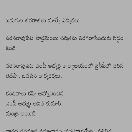
బడుగుల తరరాతలు మార్చే ఎన్నికలు
నరసరావుపేట పార్లమెంటు చరిత్రను తిరగరాసేందుకు సిద్ధం
కండి
నరసరావుపేట ఎంపీ అభ్యర్థి కార్యాలయంలో వైసీపీలో చేరిన
తెదేపా, జనసేన కార్యకర్తలు.
కండవాలు కప్పి ఆహ్వానించిన
ఎంపీ అభ్యర్థి అనిల్ కుమార్,
మంత్రి అంబటి
నారద వర్తమాన సమాచారం :నరసరావుపేట :ప్రతినిధ