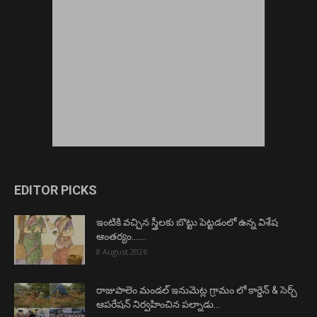
EDITOR PICKS
ఇంటికి వచ్చిన స్త్రీలకు బొట్టు పెట్టడంలో ఉన్న విశేష
ఆంతర్యం…….
8 August 2026
రాజుపాలెం మండల్ ఇనుమెట్ల గ్రామం లో కార్డెన్ & సెర్చ్
ఆపరేషన్ నిర్వహించిన పల్నాడు...