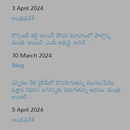
Date
3 April 2024
In relation to
ఆంధ్రప్రదేశ్
కౌన్సిలర్ శెట్టి ఆనంద్ సోదరి వివాహంలో పాల్గొన్న
మంత్రి :అంబటి: ఎంపీ అభ్యర్థి :అనిల్ :
Date
30 March 2024
In relation to
Blog
ఎన్నికల వేళ వైసీపీలో కొనసాగుతున్న వలసలుపేదల
పక్షాన నిలిచిన జగనన్నకు పెరుగుతున్న ఆదరణ :మంత్రి
అంబటి :
Date
5 April 2024
In relation to
ఆంధ్రప్రదేశ్