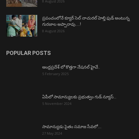
8 August 2026
ప్రపంచంలోనే క్యూర్ సెల్ నాచురల్ హెల్తి ఫుడ్ అంటున్న
గురజాల అప్పారావు…..!
8 August 2026
POPULAR POSTS
ఆంధ్రప్రదేశ్ లో కొత్తగా నేషనల్ హైవే..
5 February 2025
ఏపీలో సామాన్యులకు ప్రభుత్వం గుడ్ న్యూస్…
5 November 2024
సామాన్యుడు సైతం సమాజ సేవలో….
27 May 2024