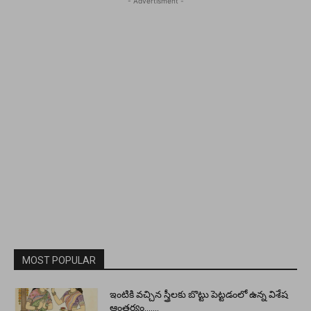
- Advertisment -
MOST POPULAR
ఇంటికి వచ్చిన స్త్రీలకు బొట్టు పెట్టడంలో ఉన్న విశేష
ఆంతర్యం…….