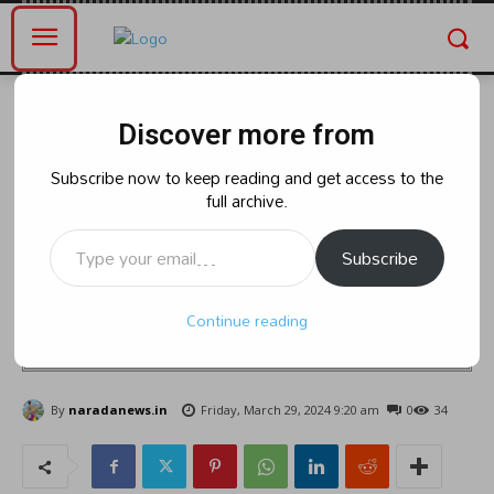
Home
Blog
Discover more from
Blog
రాజకీయం
నరసరావుపేట ఎంపీ అభ్యర్థి
Subscribe now to keep reading and get access to the
full archive.
కార్యాలయంలో వైసీపీలో చేరిన తెదేపా,
Type your email…
జనసేన కార్యకర్తలు.కండువాలు
Subscribe
ఆహ్వానించిన:ఎంపి అభ్యర్ది అనీల్
Continue reading
కుమార్ :మంత్రి అంబటి:
By
naradanews.in
Friday, March 29, 2024 9:20 am
0
34