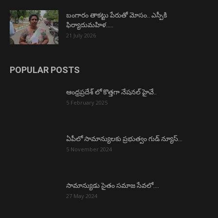
బంగారం తాకట్టు పేరుతో మోసం.. ఎస్పీకి
ఫిర్యాదుమహిళ…..
21 July 2026
POPULAR POSTS
ఆంధ్రప్రదేశ్ లో కొత్తగా నేషనల్ హైవే..
5 February 2025
ఏపీలో సామాన్యులకు ప్రభుత్వం గుడ్ న్యూస్…
5 November 2024
సామాన్యుడు సైతం సమాజ సేవలో….
27 May 2024