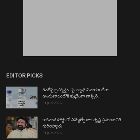
EDITOR PICKS
డెంగీపై బ్రహ్మాస్త్రం.. పై వ్యాధి నివారణ టీకా
అందుబాటులోకి క్యుడెంగా వాక్సిన్…..
21 July 2026
కాకినాడ పోర్టులో ఎమ్మెల్యే బాలకృష్ణ ప్రమాదానికి
గురియ్యారు
21 July 2026