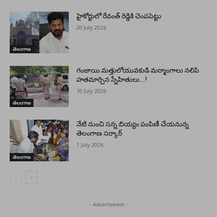
హైకోర్టులో రేవంత్ రెడ్డికి చెంపపెట్టు
20 July 2026
తెలంగాణ
గంజాయి మత్తులోయువకుడి మర్మాంగాలు నలిపి
హతమార్చిన స్నేహితులు….!
10 July 2026
తెలంగాణ
నేటి నుంచి సన్న బియ్యం పంపిణీ చేయనున్న
తెలంగాణ సర్కార్
1 July 2026
తెలంగాణ
- Advertisment -