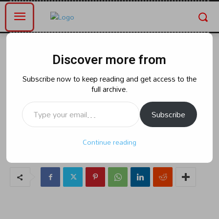
Home
తెలంగాణ
Discover more from
తెలంగాణ
హైదరాబాద్‌లో భారీగా నకిలీ నోట్లు
Subscribe now to keep reading and get access to the
full archive.
స్వాధీనం
Type your email…
Subscribe
By
naradanews.in
Thursday, April 4, 2024 12:39 pm
50
Continue reading
0