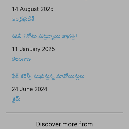
Date
14 August 2025
In relation to
ఆంధ్రప్రదేశ్
నకిలీ ₹నోట్లు వస్తున్నాయి జాగ్రత్త!
Date
11 January 2025
In relation to
తెలంగాణ
ఫేక్ కరెన్సీ ముద్రిస్తున్న మావోయిస్టులు
Date
24 June 2024
In relation to
క్రైమ్
Discover more from