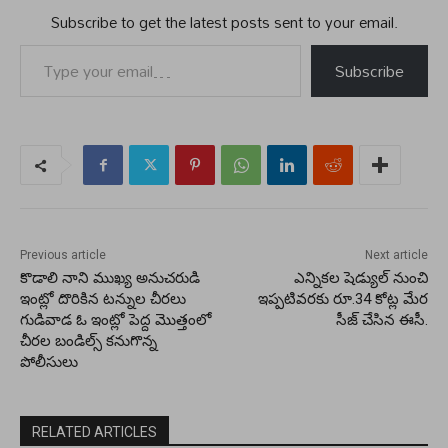
Subscribe to get the latest posts sent to your email.
Type your email…
Subscribe
Previous article
Next article
కొడాలి నాని ముఖ్య అనుచరుడి
ఎన్నికల షెడ్యుల్ నుంచి
ఇంట్లో దొరికిన టన్నుల చీరలు
ఇప్పటివరకు రూ.34 కోట్ల మేర
గుడివాడ ఓ ఇంట్లో పెద్ద మొత్తంలో
సీజ్ చేసిన ఈసీ.
చీరల బండిల్స్ కనుగొన్న
పోలీసులు
RELATED ARTICLES