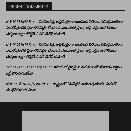
RECENT COMMENTS
B V N SEKHAR
వరదల పట్ల అప్రమత్తంగా ఉండండి వరదలు సమర్ధవంతంగా
on
ఎదుర్కోటానికి ప్రణాళిక సిద్ధం చేయండి ఎటువంటి ప్రాణ, ఆస్థి నష్టం జరగకుండా
చర్యలు జిల్లా కలెక్టర్ ఎ ఎస్ దినేష్ కుమార్.
B V N SEKHAR
వరదల పట్ల అప్రమత్తంగా ఉండండి వరదలు సమర్ధవంతంగా
on
ఎదుర్కోటానికి ప్రణాళిక సిద్ధం చేయండి ఎటువంటి ప్రాణ, ఆస్థి నష్టం జరగకుండా
చర్యలు జిల్లా కలెక్టర్ ఎ ఎస్ దినేష్ కుమార్.
కలియుగ దైవమైన తిరుమలలో శనివారం భక్తుల
ponnekanti jagannagasai
on
రద్దీ కొనసాగుతోంది.
Kotha. Balaraju goud
రాష్ట్రంలో 144సెక్షన్ అమలవుతుంది : సీఈవో
on
ముఖేశ్‌కుమార్‌ మీనా