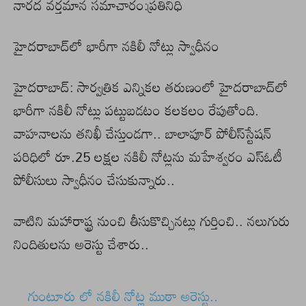
నారద వర్తమాన సమాచారం:ప్రతినిధి
హైదరాబాద్‌లో భారీగా నకిలీ నోట్లు స్వాధీనం
హైదరాబాద్‌: సార్వత్రిక ఎన్నికల తరుణంలో హైదరాబాద్‌లో
భారీగా నకిలీ నోట్లు పట్టుబడటం కలకలం రేపుతోంది.
వాహనాలను తనిఖీ చేస్తుండగా.. బాలాపూర్‌ పోలీస్‌స్టేషన్‌
పరిధిలో రూ.25 లక్షల నకిలీ నోట్లను మహేశ్వరం ఎస్‌ఓటీ
పోలీసులు స్వాధీనం చేసుకున్నారు..
వాటిని మహారాష్ట్ర నుంచి తీసుకొచ్చినట్లు గుర్తించి.. నలుగురు
నిందితులను అరెస్టు చేశారు..
గుంటూరు లో నకిలీ నోట్ల ముఠా అరెస్టు..