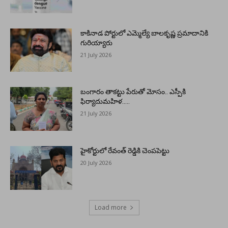
కాకినాడ పోర్టులో ఎమ్మెల్యే బాలకృష్ణ ప్రమాదానికి
గురియ్యారు
21 July 2026
బంగారం తాకట్టు పేరుతో మోసం.. ఎస్పీకి
ఫిర్యాదుమహిళ…..
21 July 2026
హైకోర్టులో రేవంత్ రెడ్డికి చెంపపెట్టు
20 July 2026
Load more