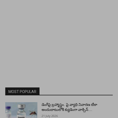
MOST POPULAR
డెంగీపై బ్రహ్మాస్త్రం.. పై వ్యాధి నివారణ టీకా
అందుబాటులోకి క్యుడెంగా వాక్సిన్…..
21 July 2026