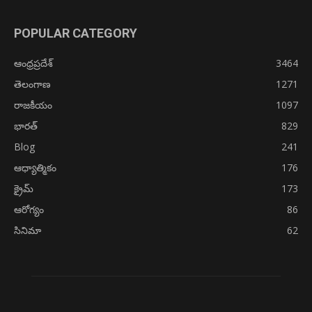
POPULAR CATEGORY
ఆంధ్రప్రదేశ్
3464
తెలంగాణ
1271
రాజకీయం
1097
భారత్
829
Blog
241
ఆధ్యాత్మికం
176
క్రైమ్
173
ఆరోగ్యం
86
సినిమా
62