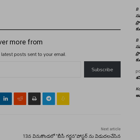
B
సమ
ప్
కు
B
ver more from
సమ
 latest posts sent to your email.
ప్
కు
Subscribe
po
శన
Ko
అమ
Next article
13న వినుకొండలో “బీసీ గర్జన”పోస్టర్ ను విడుదలచేసిన