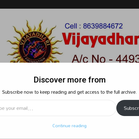
Discover more from
Subscribe now to keep reading and get access to the full archive.
l…
Subscr
రాజకీయం
క్రైమ్
స్పోర్ట్స్
సినిమా
ఆధ్యాత్మికం
బిజినెస్
శృ
Continue reading