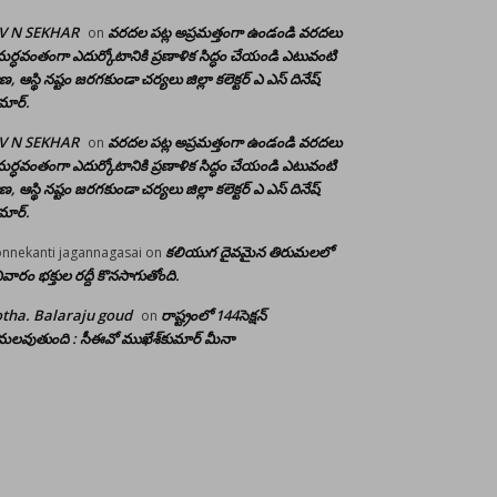
 V N SEKHAR
వరదల పట్ల అప్రమత్తంగా ఉండండి వరదలు
on
ర్ధవంతంగా ఎదుర్కోటానికి ప్రణాళిక సిద్ధం చేయండి ఎటువంటి
రాణ, ఆస్థి నష్టం జరగకుండా చర్యలు జిల్లా కలెక్టర్ ఎ ఎస్ దినేష్
మార్.
 V N SEKHAR
వరదల పట్ల అప్రమత్తంగా ఉండండి వరదలు
on
ర్ధవంతంగా ఎదుర్కోటానికి ప్రణాళిక సిద్ధం చేయండి ఎటువంటి
రాణ, ఆస్థి నష్టం జరగకుండా చర్యలు జిల్లా కలెక్టర్ ఎ ఎస్ దినేష్
మార్.
కలియుగ దైవమైన తిరుమలలో
nnekanti jagannagasai
on
ివారం భక్తుల రద్దీ కొనసాగుతోంది.
tha. Balaraju goud
రాష్ట్రంలో 144సెక్షన్
on
లవుతుంది : సీఈవో ముఖేశ్‌కుమార్‌ మీనా