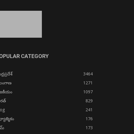
OPULAR CATEGORY
్రప్రదేశ్
3464
ెలంగాణ
1271
ాజకీయం
1097
రత్
829
log
241
్యాత్మికం
176
ైమ్
173