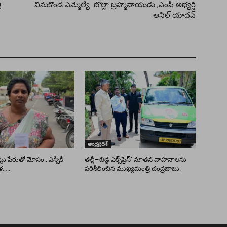
ి
వినుకొండ ఎమ్మెల్యే బొల్లా బ్రహ్మనాయుడు ,ఎంపి అభ్యర్ది
అనిల్ యాదవ్
ఆంధ్రప్రదేశ్
ు పేరుతో మోసం.. ఎస్పీకి
తల్లీ–బిడ్డ ఎక్స్‌ప్రెస్’ నూతన వాహనాలను
ళ…..
పరిశీలించిన ముఖ్యమంత్రి చంద్రబాబు.