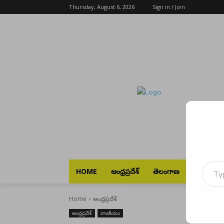
Thursday, August 6, 2026
Sign in / Join
Type your emai
HOME
ఆంధ్రప్రదేశ్
తెలంగాణ
భారత్
Home
ఆంధ్రప్రదేశ్
ఆంధ్రప్రదేశ్
రాజకీయం