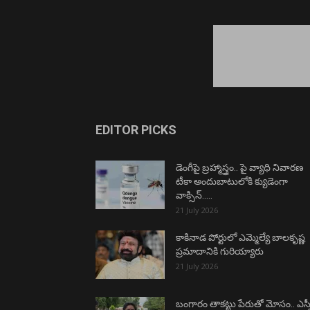
EDITOR PICKS
డెంగీపై బ్రహ్మాస్త్రం.. పై వ్యాధి నివారణ
టీకా అందుబాటులోకి క్యుడెంగా
వాక్సిన్…..
21 July 2026
కాకినాడ పోర్టులో ఎమ్మెల్యే బాలకృష్ణ
ప్రమాదానికి గురియ్యారు
21 July 2026
బంగారం తాకట్టు పేరుతో మోసం.. ఎస్ప