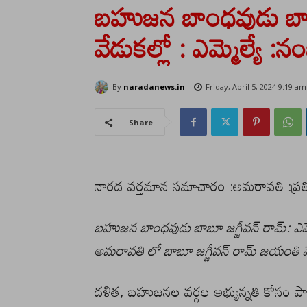
బహుజన బాంధవుడు బాబ
వేడుకల్లో : ఎమ్మెల్యే
By
naradanews.in
Friday, April 5, 2024 9:19 am
Share
నారద వర్తమాన సమాచారం :అమరావతి :ప్రతి
బహుజన బాంధవుడు బాబూ జగ్జీవన్ రామ్: ఎమ
అమరావతి లో బాబూ జగ్జీవన్ రామ్ జయంతి 
దళిత, బహుజనల వర్గల అభ్యున్నతి కోసం ప