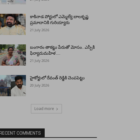
కాకినాడ పోర్టులో ఎమ్మెల్యే బాలకృష్ణ
ప్రమాదానికి గురియ్యారు
21 July 2026
బంగారం తాకట్టు పేరుతో మోసం.. ఎస్పీకి
ఫిర్యాదుమహిళ…..
21 July 2026
హైకోర్టులో రేవంత్ రెడ్డికి చెంపపెట్టు
20 July 2026
Load more
RECENT COMMENTS