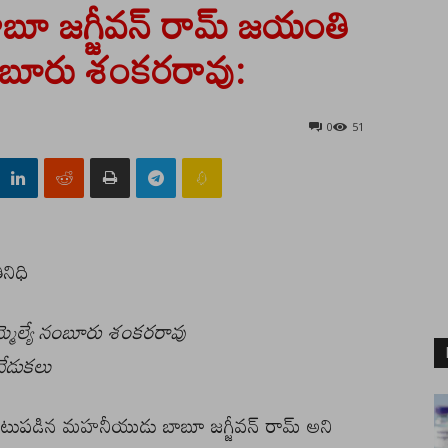
ూ జగ్జీవన్ రామ్ జయంతి
 :నంబూరు శంకరరావు:
0
51
నిధి
్మెల్యే నంబూరు శంకరరావు
వేడుకలు
ాటుపడిన మహనీయుడు బాబూ జగ్జీవన్ రామ్ అని