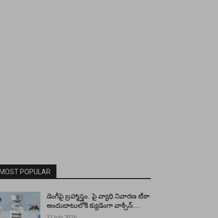
MOST POPULAR
డెంగీపై బ్రహ్మాస్త్రం.. పై వ్యాధి నివారణ టీకా
అందుబాటులోకి క్యుడెంగా వాక్సిన్…..
21 July 2026