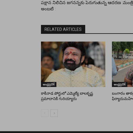
పక్షాన నిలిచిన జగనన్నకు పెరుగుతున్న ఆదరణ :మంత్ర
అంబటి :
RELATED ARTICLES
ఆంధ్రప్రదేశ్
ఆంధ్రప్రదేశ్
కాకినాడ పోర్టులో ఎమ్మెల్యే బాలకృష్ణ
బంగారం తాకట్ట
ప్రమాదానికి గురియ్యారు
ఫిర్యాదుమహి