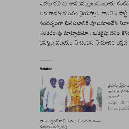
పెదకూరపాడు శాసనసభ్యులునంబూరు శంకరర
అమరావతి మండల వైయస్సార్ కాంగ్రెస్ పార్ట
సందర్భంగా చిత్రపటానికి పూలమాలవేసి నివ
శంకరరావు మాట్లాడుతూ.. ఒకవైపు దేశం కో
వివక్షపై విజయం సాధించిన సామాజిక విప్లవ య
Related
వైయస్సార్సీప
జయంతి వేడుకల
:అంబటి :
5 April 202
In "ఆంధ్రప్రదేశ
బాబు జగ్జీవన్ రామ్ సేవలు మరువలేనివి—
గురజాల అప్పారావు