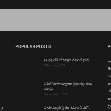
POPULAR POSTS
P
ఆంధ్రప్రదేశ్ లో కొత్తగా నేషనల్ హైవే..
ఆంధ
5 February 2025
త
ర
భా
ఏపీలో సామాన్యులకు ప్రభుత్వం గుడ్
న్యూస్…
B
5 November 2024
ఆధ
క్ర
సామాన్యుడు సైతం సమాజ సేవలో….
ీకి