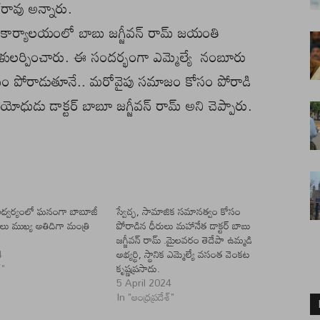
ావు అన్నారు.
ీ కార్యాలయంలో బాబు జగ్జీవన్ రామ్ జయంతి
ాళులర్పించారు. ఈ సందర్భంగా ఎమ్మెల్యే నంబూరు
సం పోరాడుతూనే.. మరోవైపు సమాజం కోసం పోరాడి
ోధుడు డాక్టర్ బాబూ జగ్జీవన్ రామ్ అని చెప్పారు.
ి ఆధ్వర్యంలో ఘనంగా బాబూజీ
స్వేచ్ఛ, సామాజిక సమానత్వం కోసం
ు ముఖ్య అతిదిగా మంత్రి
పోరాడిన ధీరులు మహానేత డాక్టర్ బాబు
జగ్జీవన్ రామ్ .మైలవరం తెదేపా ఉమ్మడి
4
అభ్యర్థి, స్థానిక ఎమ్మెల్యే వసంత వెంకట
్"
కృష్ణప్రసాదు.
5 April 2024
In "ఆంధ్రప్రదేశ్"