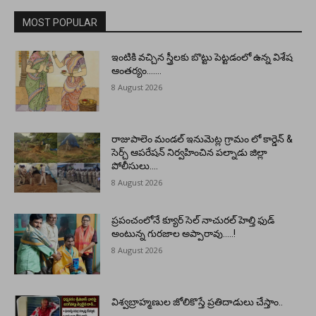
MOST POPULAR
ఇంటికి వచ్చిన స్త్రీలకు బొట్టు పెట్టడంలో ఉన్న విశేష
ఆంతర్యం…….
8 August 2026
రాజుపాలెం మండల్ ఇనుమెట్ల గ్రామం లో కార్డెన్ &
సెర్చ్ ఆపరేషన్ నిర్వహించిన పల్నాడు జిల్లా
పోలీసులు….
8 August 2026
ప్రపంచంలోనే క్యూర్ సెల్ నాచురల్ హెల్తి ఫుడ్
అంటున్న గురజాల అప్పారావు…..!
8 August 2026
విశ్వబ్రాహ్మణుల జోలికొస్తే ప్రతిదాడులు చేస్తాం..