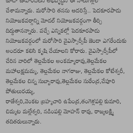
కూడా ఊహించలేని అభివృద్ధిని ఈ నాలుగేళ్లలో
చేశామన్నారు. మరోసారి తనను ఆదరిస్తే.. పెదకూరపాడు
నియోజకవర్గాన్ని మోడల్ నియోజకవర్గంగా తీర్చి
దిద్దుతానన్నారు. వచ్చే ఎన్నికల్లో పెదకూరపాడు
నియోజకవర్గంలో మరోసారి వైఎస్సార్సీపీ జెండా ఎగరేందుకు
అందరూ కలిసి కృషి చేయాలని కోరారు. వైఎస్సార్సీపీలో
చేరిన వారిలో తెల్లమేకల అంకమ్మారావు,తెల్లమేకల
మహాలక్షమమ్మ, తెల్లమేకల నాగరాజు, తెల్లమేకల కోటేశ్వరీ,
తెల్లమేకల చిన్న సుబ్బారావు,తెల్లమేకల సురేంద్ర,చేపూరి
పోతులురయ్య,
రాజేశ్వరి,వెంకట బ్రహ్మచారి ఉపేంద్ర,తంగెళ్లపల్లి కుమారి,
చిమ్మట మల్లేశ్వరి, నడింపల్లి మోహన్ రావు, రాజ్యలక్ష్మి
తదితరులున్నారు.