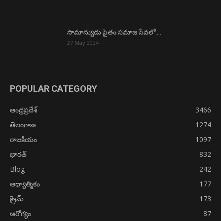
సామాన్యుడు సైతం సమాజ సేవలో….
27 May 2024
POPULAR CATEGORY
ఆంధ్రప్రదేశ్
3466
తెలంగాణ
1274
రాజకీయం
1097
భారత్
832
Blog
242
ఆధ్యాత్మికం
177
క్రైమ్
173
ఆరోగ్యం
87