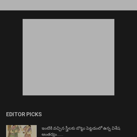
EDITOR PICKS
ఇంటికి వచ్చిన స్త్రీలకు బొట్టు పెట్టడంలో ఉన్న విశేష
ఆంతర్యం…….