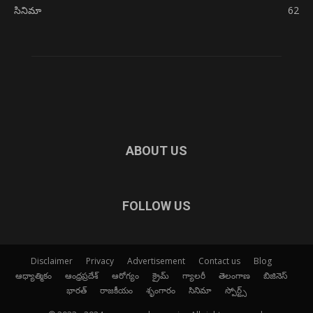
సినిమా
62
ABOUT US
FOLLOW US
Disclaimer
Privacy
Advertisement
Contact us
Blog
ఆధ్యాత్మికం
ఆంధ్రప్రదేశ్
ఆరోగ్యం
క్రైమ్
గ్యాలరీ
తెలంగాణ
బిజినెస్
భారత్
రాజకీయం
శృంగారం
సినిమా
స్పోర్ట్స్