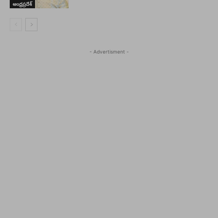
ఆంధ్రప్రదేశ్
- Advertisment -