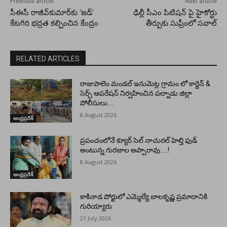
Previous article
Next article
సీఈసీ రాజీవ్‌కుమార్‌కు ‘జడ్’
ఢిల్లీ సీఎం పిటిషన్ పై హైకోర్టు
కేటగిరి భద్రత కల్పించిన కేంద్రం
తీర్పుకు సుప్రీంలో సవాల్
RELATED ARTICLES
రాజుపాలెం మండల్ ఇనుమెట్ల గ్రామం లో కార్డెన్ &
సెర్చ్ ఆపరేషన్ నిర్వహించిన పల్నాడు జిల్లా
పోలీసులు….
8 August 2026
ఆంధ్రప్రదేశ్
ప్రపంచంలోనే క్యూర్ సెల్ నాచురల్ హెల్తి ఫుడ్
అంటున్న గురజాల అప్పారావు…..!
8 August 2026
ఆంధ్రప్రదేశ్
కాకినాడ పోర్టులో ఎమ్మెల్యే బాలకృష్ణ ప్రమాదానికి
గురియ్యారు
21 July 2026