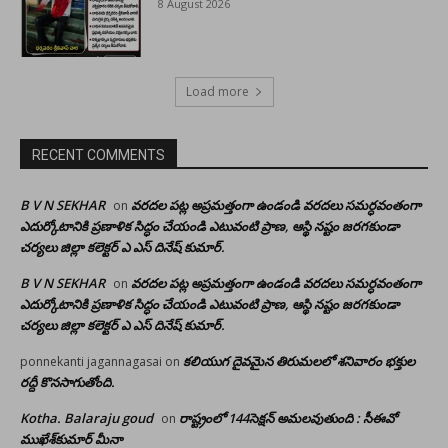
8 August 2026
Load more
RECENT COMMENTS
B V N SEKHAR
వరదల పట్ల అప్రమత్తంగా ఉండండి వరదలు సమర్ధవంతంగా
on
ఎదుర్కోటానికి ప్రణాళిక సిద్ధం చేయండి ఎటువంటి ప్రాణ, ఆస్థి నష్టం జరగకుండా
చర్యలు జిల్లా కలెక్టర్ ఎ ఎస్ దినేష్ కుమార్.
B V N SEKHAR
వరదల పట్ల అప్రమత్తంగా ఉండండి వరదలు సమర్ధవంతంగా
on
ఎదుర్కోటానికి ప్రణాళిక సిద్ధం చేయండి ఎటువంటి ప్రాణ, ఆస్థి నష్టం జరగకుండా
చర్యలు జిల్లా కలెక్టర్ ఎ ఎస్ దినేష్ కుమార్.
కలియుగ దైవమైన తిరుమలలో శనివారం భక్తుల
ponnekanti jagannagasai
on
రద్దీ కొనసాగుతోంది.
Kotha. Balaraju goud
రాష్ట్రంలో 144సెక్షన్ అమలవుతుంది : సీఈవో
on
ముఖేశ్‌కుమార్‌ మీనా