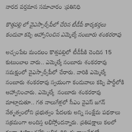
నారద వర్తమాన సమాచారం :ప్రతినిధి
కొత్తపల్లి లో వైఎస్సార్సీపీలో చేరిన టీడీపీ కార్యకర్తలు
కండువా కప్పి ఆహ్వానించిన ఎమ్మెల్యే నంబూరు శంకరరావు
అచ్చంపేట మండలం కొత్తపల్లిలో టీడీపీకి చెందిన 15
కుటుంబాల వారు.. ఎమ్మెల్యే నంబూరు శంకరరావు
సమక్షంలో వైఎస్సార్సీపీలో చేరారు. వారికి ఎమ్మెల్యే
నంబూరు శంకరరావు స్వయంగా కండువాలు కప్పి పార్టీలోకి
ఆహ్వానించారు. ఎమ్మెల్యే నంబూరు శంకరరావు
మాట్లాడుతూ.. గత నాలుగేళ్లలో సీఎం వైఎస్ జగన్
నేతృత్వంలోని ప్రభుత్వం పేదలకు అన్ని సంక్షేమ పథకాలు
సక్రమంగా అందిస్త లభిస్తోందన్నారు. ప్రతిపక్షాలు కలలో