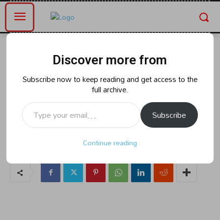
Home
ఆంధ్రప్రదేశ్
Discover more from
ఆంధ్రప్రదేశ్
రాజకీయం
కొత్తపల్లి లో వైఎస్సార్సీపీలో చేరిన టీడీపీ
Subscribe now to keep reading and get access to the
full archive.
కార్యకర్తలుకండువా కప్పి ఆహ్వానించిన
Type your email…
ఎమ్మెల్యే: నంబూరు శంకరరావు :
Subscribe
Continue reading
By
naradanews.in
Tuesday, April 9, 2024 5:05 pm
0
11