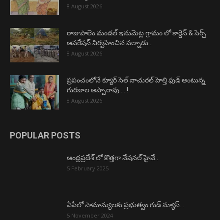
8 August 2026
రాజుపాలెం మండల్ ఇనుమెట్ల గ్రామం లో కార్డెన్ & సెర్చ్
ఆపరేషన్ నిర్వహించిన పల్నాడు...
8 August 2026
ప్రపంచంలోనే క్యూర్ సెల్ నాచురల్ హెల్తి ఫుడ్ అంటున్న
గురజాల అప్పారావు…..!
8 August 2026
POPULAR POSTS
ఆంధ్రప్రదేశ్ లో కొత్తగా నేషనల్ హైవే..
5 February 2025
ఏపీలో సామాన్యులకు ప్రభుత్వం గుడ్ న్యూస్…
5 November 2024