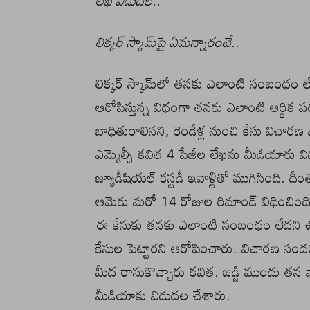
లేఖ విడుదల..
లిక్కర్ స్కామ్‌పై ఏమన్నారంటే..
లిక్కర్ స్కామ్‌లో తనకు ఎలాంటి సంబంధం లేద
ఆరోపిస్తున్న విధంగా తనకు ఎలాంటి ఆర్థిక 
బాధితురాలినని, రెండేళ్ల నుంచి కేసు వి
ఎమ్మెల్సీ కవిత 4 పేజీల లేఖను మీడియాకు విడు
జ్యూడీషియల్ కస్టడీ ఇవాళ్టితో ముగిసింది. దీంత
ఆమెకు మరో 14 రోజుల రిమాండ్ విధించింది. 
ఈ కేసుకు తనకు ఎలాంటి సంబంధం లేదని ఉద
కేసుల పెట్టారని ఆరోపించారు. విచారణ సందర
మీద రాసుకొచ్చారు కవిత. జడ్జి ముందు త
మీడియాకు విడుదల చేశారు.