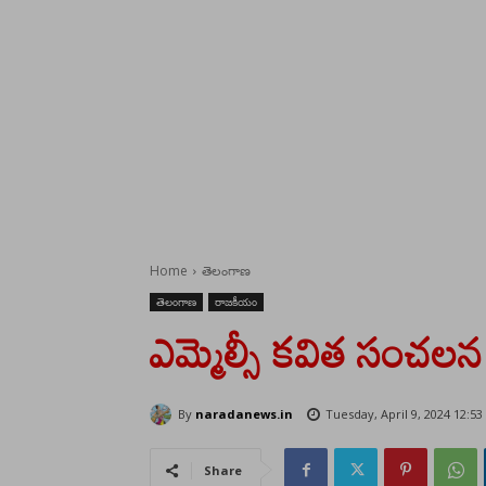
Home
తెలంగాణ
తెలంగాణ
రాజకీయం
ఎమ్మెల్సీ కవిత సంచలన
By
naradanews.in
Tuesday, April 9, 2024 12:5
Share