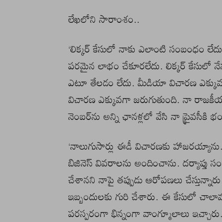
లేఖలోని సారాంశం..
‘లిక్కర్ కేసులో నాకు ఎలాంటి సంబంధం లేదు.
పరమైన లాభం చేకూరలేదు. లిక్కర్ కేసులో నేన
ఎటూ తేలడం లేదు. మీడియా విచారణ ఎక్కువ జర
విచారణ ఎక్కువగా జరుగుతుంది. నా రాజకీయ ప
నెంబర్‌ను అన్ని ఛానళ్లలో వేసి నా ప్రైవసీకి 
‘నాలుగుసార్లు ఈడీ విచారణకు హాజరయ్యాను.
బిజినెస్ వివరాలను అందించాను. దర్యాప్తు సం
చేశానని నాపై తప్పుడు ఆరోపణలు చేస్తున్నా
ఇబ్బందులకు గురి చేశారు. ఈ కేసులో చాలామంద
పరస్పరంగా భిన్నంగా వాంగ్మూలాలు ఇచ్చారు.