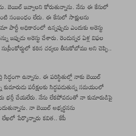
ు. బెయిల్ ఇవ్వాలని కోరుతున్నాను. నేను ఈ కేసులో
లాంటి సంబంధం లేదు. ఈ కేసులో సాక్షులను
ీ, మా పార్టీ అధికారంలో ఉన్నప్పుడు ఎందుకు అరెస్టు
 ఇప్పుడు అరెస్టు చేశారు. రెండున్నర ఏళ్ల విఫల
 సుప్రీంకోర్టులో కఠిన చర్యలు తీసుకోబోము అని చెప్పి..
ి సిద్ధంగా ఉన్నాను. ఈ పరిస్థితుల్లో నాకు బెయిల్
ిన్న కుమారుడు పరీక్షలకు సిద్ధపడుతున్న సమయంలో
రు భర్తీ చేయలేరు. నేను లేకపోవడంతో నా కుమారుడిపై
ుతున్నాను. నా బెయిల్ అభ్యర్థనను
 లేఖలో పేర్కొన్నారు కవిత.. కేపీ