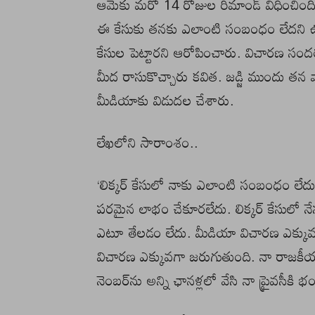
ఆమెకు మరో 14 రోజుల రిమాండ్ విధించింది. 
ఈ కేసుకు తనకు ఎలాంటి సంబంధం లేదని ఉద
కేసుల పెట్టారని ఆరోపించారు. విచారణ సందర
మీద రాసుకొచ్చారు కవిత. జడ్జి ముందు త
మీడియాకు విడుదల చేశారు.
లేఖలోని సారాంశం..
‘లిక్కర్ కేసులో నాకు ఎలాంటి సంబంధం లేదు.
పరమైన లాభం చేకూరలేదు. లిక్కర్ కేసులో నేన
ఎటూ తేలడం లేదు. మీడియా విచారణ ఎక్కువ జర
విచారణ ఎక్కువగా జరుగుతుంది. నా రాజకీయ ప
నెంబర్‌ను అన్ని ఛానళ్లలో వేసి నా ప్రైవసీకి 