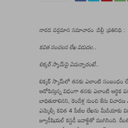
నారద వర్తమాన సమాచారం :డిల్లీ :ప్రతినిధి :
కవిత సంచలన లేఖ విడుదల..
లిక్కర్ స్కామ్‌పై ఏమన్నారంటే..
లిక్కర్ స్కామ్‌లో తనకు ఎలాంటి సంబంధం లేద
ఆరోపిస్తున్న విధంగా తనకు ఎలాంటి ఆర్థిక 
బాధితురాలినని, రెండేళ్ల నుంచి కేసు వి
ఎమ్మెల్సీ కవిత 4 పేజీల లేఖను మీడియాకు విడు
జ్యూడీషియల్ కస్టడీ ఇవాళ్టితో ముగిసింది. దీంత