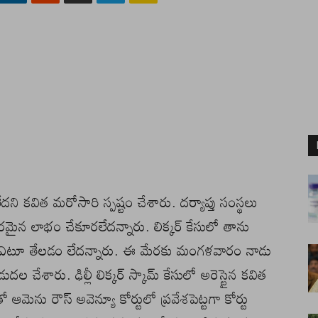
ని కవిత మరోసారి స్పష్టం చేశారు. దర్యాప్తు సంస్థలు
పరమైన లాభం చేకూరలేదన్నారు. లిక్కర్ కేసులో తాను
చారణ ఎటూ తేలడం లేదన్నారు. ఈ మేరకు మంగళవారం నాడు
దల చేశారు. ఢిల్లీ లిక్కర్ స్కామ్ కేసులో అరెస్టైన కవిత
ో ఆమెను రౌస్ అవెన్యూ కోర్టులో ప్రవేశపెట్టగా కోర్టు