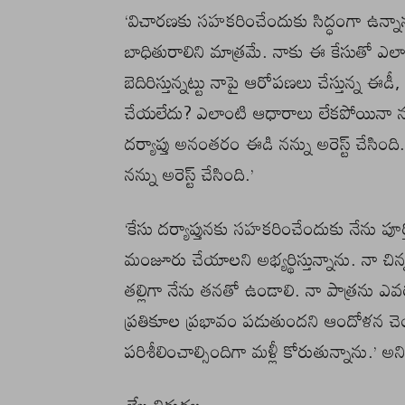
‘విచారణకు సహకరించేందుకు సిద్ధంగా ఉన్నాన
బాధితురాలిని మాత్రమే. నాకు ఈ కేసుతో ఎ
బెదిరిస్తున్నట్టు నాపై ఆరోపణలు చేస్తున్న ఈడ
చేయలేదు? ఎలాంటి ఆధారాలు లేకపోయినా నన్ను
దర్యాప్తు అనంతరం ఈడి నన్ను అరెస్ట్ చేసింది.
నన్ను అరెస్ట్ చేసింది.’
‘కేసు దర్యాప్తునకు సహకరించేందుకు నేను పూర్త
మంజూరు చేయాలని అభ్యర్థిస్తున్నాను. నా చ
తల్లిగా నేను తనతో ఉండాలి. నా పాత్రను ఎవ
ప్రతికూల ప్రభావం పడుతుందని ఆందోళన చెంద
పరిశీలించాల్సిందిగా మళ్లీ కోరుతున్నాను.’ అని