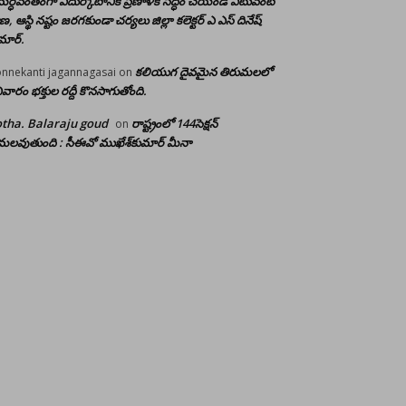
ర్ధవంతంగా ఎదుర్కోటానికి ప్రణాళిక సిద్ధం చేయండి ఎటువంటి
రాణ, ఆస్థి నష్టం జరగకుండా చర్యలు జిల్లా కలెక్టర్ ఎ ఎస్ దినేష్
మార్.
కలియుగ దైవమైన తిరుమలలో
nnekanti jagannagasai
on
ివారం భక్తుల రద్దీ కొనసాగుతోంది.
tha. Balaraju goud
రాష్ట్రంలో 144సెక్షన్
on
లవుతుంది : సీఈవో ముఖేశ్‌కుమార్‌ మీనా