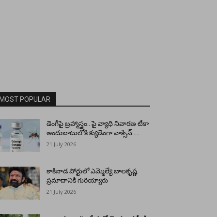
MOST POPULAR
డెంగీపై బ్రహ్మాస్త్రం.. పై వ్యాధి నివారణ టీకా
అందుబాటులోకి క్యుడెంగా వాక్సిన్…..
21 July 2026
కాకినాడ పోర్టులో ఎమ్మెల్యే బాలకృష్ణ
ప్రమాదానికి గురియ్యారు
21 July 2026