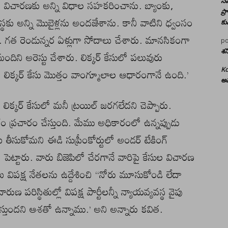
 విచారణకు అన్ని విధాల సహకరించాను. బ్యాంకు,
సమ
ప్
స్థకు అన్ని మొబైళ్లను అందజేశాను. కానీ వాటిని ధ్వంసం
కు
రు. గత రెండున్నర ఏళ్లుగా సోదాలు చేశారు. మానసికంగా
po
శన
ిని అరెస్టు చేశారు. లిక్కర్ కేసులో పలువురు
 లిక్కర్ కేసు మొత్తం వాంగ్మూలాల ఆధారంగానే ఉంది.’
Ko
అమ
ం లిక్కర్ కేసులో మనీ ట్రయిల్ జరగలేదని చెప్పారు.
రచారం ప్రచారం చేస్తుంది. మేము అధికారంలో ఉన్నప్పుడు
 తీసుకోమని ఈడి సుప్రీంకోర్టులో అండర్ టేకింగ్
ు పెట్టారు. వారు బిజెపిలో చేరగానే వారిపై కేసుల విచారణ
తలు విపక్ష నేతలను ఉద్దేశించి “నోరు మూసుకోండి లేదా
పరిస్థితుల్లో విపక్ష పార్టీలన్నీ న్యాయవ్యవస్థ వైపు
స్తుందని ఆశతో ఉన్నాము.’ అని అన్నారు కవిత.