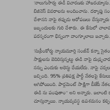
‘నాలుగుసార్లు ఈడీ విచారణకు హాజరయ్యాను.
బిజినెస్ వివరాలను అందించాను. దర్యాప్తు సం
చేశానని నాపై తప్పుడు ఆరోపణలు చేస్తున్నా
ఇబ్బందులకు గురి చేశారు. ఈ కేసులో చాలామంద
పరస్పరంగా భిన్నంగా వాంగ్మూలాలు ఇచ్చారు.
‘సుప్రీంకోర్టు న్యాయమూర్తి సంజీవ్ కన్నా సైత
సాక్షులను బెదిరిస్తున్నట్టు ఈడి నాపై దుష్ప్
నన్ను ఎందుకు అరెస్టు చేయలేదు. నాపై చర్యలు
ఇచ్చింది. 95% ప్రతిపక్ష పార్టీ నేతలపై కేసుల
ఆగిపోయింది. పార్లమెంట్ సాక్షిగా బీజేపీ నే
ఈడి ను పంపుతాం” అని అన్నారు. ఇలాంటి దారుణ 
చూస్తున్నాయి. న్యాయవ్యవస్థ ఉపశమనం కల్పి