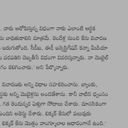
 వారు ఆరోపిస్తున్న విధంగా నాకు ఎలాంటి ఆర్థిక
ు బాధితురాలిని మాత్రమే. రెండేళ్ల నుంచి కేసు విచారణ
ుగుతోంది. సీబీఐ, ఈడీ ఇన్వెస్టిగేషన్ కన్నా మీడియా
రపతిని దెబ్బతీసే విధంగా వివరిస్తున్నారు. నా మొబైల్
భంగం కలిగించారు.’ అని పేర్కొన్నారు.
 విచారణకు అన్ని విధాల సహకరించాను. బ్యాంకు,
స్థకు అన్ని మొబైళ్లను అందజేశాను. కానీ వాటిని ధ్వంసం
రు. గత రెండున్నర ఏళ్లుగా సోదాలు చేశారు. మానసికంగా
ిని అరెస్టు చేశారు. లిక్కర్ కేసులో పలువురు
 లిక్కర్ కేసు మొత్తం వాంగ్మూలాల ఆధారంగానే ఉంది.’