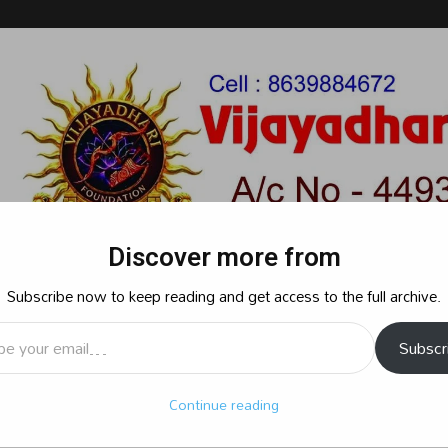
Discover more from
Subscribe now to keep reading and get access to the full archive.
l…
Subscr
రాజకీయం
క్రైమ్
స్పోర్ట్స్
సినిమా
ఆధ్యాత్మికం
బిజినెస్
శృ
Continue reading