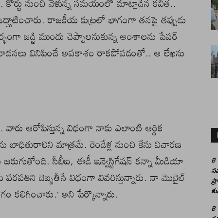
కోర్టు నుంచి వెళ్తున్న సమయంలో మాట్లాడిన కవిత..
్ఘాటించారు. రాజకీయ కుట్రలో భాగంగా తనపై తప్పుడు
్భంగా జడ్జి ముందు చెప్పాలనుకున్న అంశాలను పేపర్
న వాదనలు వినిపించే అవకాశం రాకపోవడంతో.. ఆ లేఖను
 వారు ఆరోపిస్తున్న విధంగా నాకు ఎలాంటి ఆర్థిక
ు బాధితురాలిని మాత్రమే. రెండేళ్ల నుంచి కేసు విచారణ
ుగుతోంది. సీబీఐ, ఈడీ ఇన్వెస్టిగేషన్ కన్నా మీడియా
B
సమ
రపతిని దెబ్బతీసే విధంగా వివరిస్తున్నారు. నా మొబైల్
ప్
భంగం కలిగించారు.’ అని పేర్కొన్నారు.
కు
B