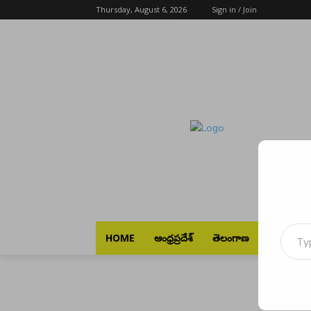
Thursday, August 6, 2026
Sign in / Join
Type your emai
HOME
ఆంధ్రప్రదేశ్
తెలంగాణ
భారత్