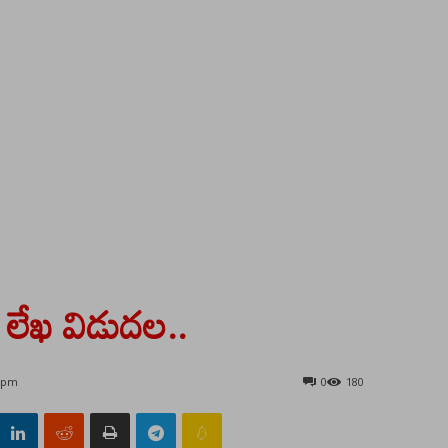
 లేఖ విడుదల..
3 pm
0
180