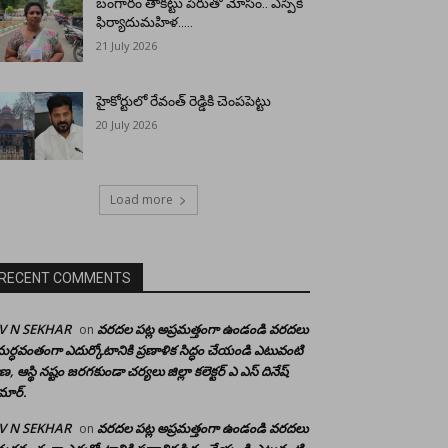
బంగారం తాకట్టు పేరుతో మోసం.. ఎస్పీకి
ఫిర్యాదుమహిళ…..
21 July 2026
హైకోర్టులో రేవంత్ రెడ్డికి చెంపపెట్టు
20 July 2026
Load more
RECENT COMMENTS
 V N SEKHAR
వరదల పట్ల అప్రమత్తంగా ఉండండి వరదలు
on
ర్ధవంతంగా ఎదుర్కోటానికి ప్రణాళిక సిద్ధం చేయండి ఎటువంటి
రాణ, ఆస్థి నష్టం జరగకుండా చర్యలు జిల్లా కలెక్టర్ ఎ ఎస్ దినేష్
మార్.
 V N SEKHAR
వరదల పట్ల అప్రమత్తంగా ఉండండి వరదలు
on