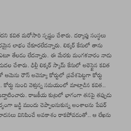
ని కవిత మరోసారి స్పష్టం చేశారు. దర్యాప్తు సంస్థలు
పరమైన లాభం చేకూరలేదన్నారు. లిక్కర్ కేసులో తాను
చారణ ఎటూ తేలడం లేదన్నారు. ఈ మేరకు మంగళవారం నాడు
దల చేశారు. ఢిల్లీ లిక్కర్ స్కామ్ కేసులో అరెస్టైన కవిత
ో ఆమెను రౌస్ అవెన్యూ కోర్టులో ప్రవేశపెట్టగా కోర్టు
కోర్టు నుంచి వెళ్తున్న సమయంలో మాట్లాడిన కవిత..
్ఘాటించారు. రాజకీయ కుట్రలో భాగంగా తనపై తప్పుడు
్భంగా జడ్జి ముందు చెప్పాలనుకున్న అంశాలను పేపర్
న వాదనలు వినిపించే అవకాశం రాకపోవడంతో.. ఆ లేఖను