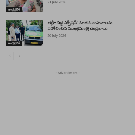
21 July 2026
ఆంధ్రప్రదేశ్
తల్లీ–బిడ్డ ఎక్స్‌ప్రెస్’ నూతన వాహనాలను
పరిశీలించిన ముఖ్యమంత్రి చంద్రబాబు.
20 July 2026
ఆంధ్రప్రదేశ్
- Advertisment -