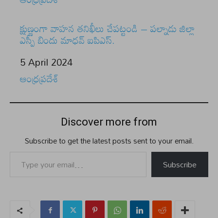
క్షుణ్ణంగా వాహన తనిఖీలు చేపట్టండి – పల్నాడు జిల్లా
ఎస్పీ బిందు మాధవ్ ఐపిఎస్.
Date
5 April 2024
In relation to
ఆంధ్రప్రదేశ్
Discover more from
Subscribe to get the latest posts sent to your email.
Type your email…
Subscribe