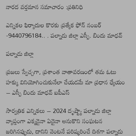
నారద వర్తమాన సమాచారం :ప్రతినిధి
ఎన్నికల ఫిర్యాదుల కొరకు ప్రత్యేక ఫోన్ నంబర్
-9440796184.. . పల్నాడు జిల్లా ఎస్పీ. బిందు మాధవ్
పల్నాడు జిల్లా
ప్రజలు స్వేచ్చగా, ప్రశాంత వాతావరణంలో తమ ఓటు
హక్కు వినియోగించుకునేలా చేయడమే మా ప్రధాన ధ్యేయం
– ఎస్పీ బిందు మాధవ్ ఐపీఎస్
సార్వత్రిక ఎన్నికలు – 2024 దృష్ట్యా పల్నాడు జిల్లా
వ్యాప్తంగా ఎక్కడైనా ఏదైనా అనుకొని సంఘటన
జరిగినప్పుడు, దానిని వెంటనే పరిష్కరించే దిశగా పల్నాడు