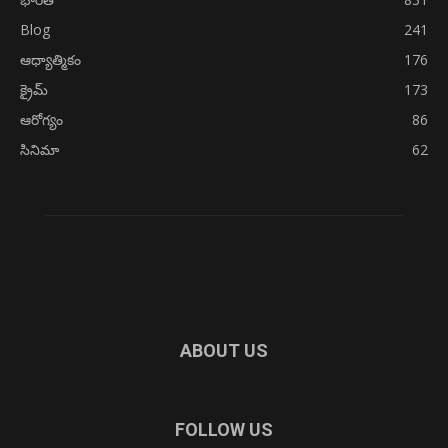
Blog
241
ఆధ్యాత్మికం
176
క్రైమ్
173
ఆరోగ్యం
86
సినిమా
62
ABOUT US
FOLLOW US