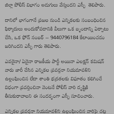
జిల్లా పోలీస్ విభాగం అడుగులు వేస్తుందని ఎస్పీ తెలిపారు.
దానిలో భాగంగానే ప్రజల నుండి ఎన్నికలకు సంబంధించిన
ఫిర్యాదులు అందుకోవడానికి వీలుగా ఒక బృందాన్ని ఏర్పాటు
చేసి, ఒక ఫోన్ నంబర్ – 9440796184 కేటాయించడం
జరిగిందని ఎస్పీ గారు తెలిపారు.
ఎవరైనా/ ఏదైనా రాజకీయ పార్టీ అయినా ఎలక్షన్ కమిషన్
వారు జారీ చేసిన ఎన్నికల ప్రవర్తనా నియమావళిని
ఉల్లంఘించిన లేదా శాంతి భద్రతలకు విఘాతం కలిగించే
విధంగా ప్రవర్తించినా వెంటనే పోలీస్ వారి దృష్టికి
తీసుకురావాలని ఈ సందర్భంగా ఎస్పీ సూచించారు.
ఎన్నికల ప్రవర్తనా నియమావళిని ఉల్లంఘించిన వారిపై చట్ట