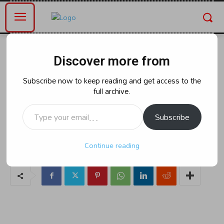
Home
ఆంధ్రప్రదేశ్
Discover more from
ఆంధ్రప్రదేశ్
ఎన్నికల ఫిర్యాదుల కొరకు ప్రత్యేక ఫోన్
Subscribe now to keep reading and get access to the
full archive.
నంబర్ ఏర్పాటు చేసిన పల్నాడు జిల్లా
Type your email…
ఎస్పీ. బిందు మాధవ్
Subscribe
Continue reading
By
naradanews.in
Friday, April 12, 2024 6:32 pm
0
35