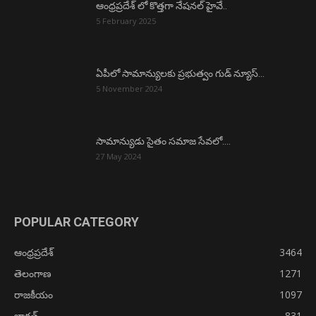
ఆంధ్రప్రదేశ్ లో కొత్తగా నేషనల్ హైవే..
5 February 2025
ఏపీలో సామాన్యులకు ప్రభుత్వం గుడ్ న్యూస్…
5 November 2024
సామాన్యుడు సైతం సమాజ సేవలో….
27 May 2024
POPULAR CATEGORY
ఆంధ్రప్రదేశ్
3464
తెలంగాణ
1271
రాజకీయం
1097
భారత్
831