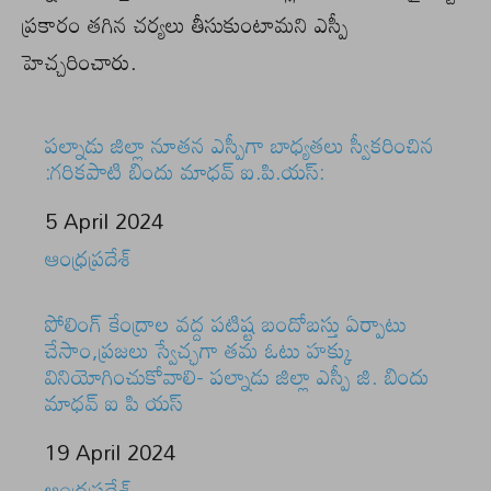
ప్రకారం తగిన చర్యలు తీసుకుంటామని ఎస్పీ
హెచ్చరించారు.
పల్నాడు జిల్లా నూతన ఎస్పీగా బాధ్యతలు స్వీకరించిన
:గరికపాటి బిందు మాధవ్ ఐ.పి.యస్:
Date
5 April 2024
In relation to
ఆంధ్రప్రదేశ్
పోలింగ్ కేంద్రాల వద్ద పటిష్ట బందోబస్తు ఏర్పాటు
చేసాం,ప్రజలు స్వేచ్ఛగా తమ ఓటు హక్కు
వినియోగించుకోవాలి- పల్నాడు జిల్లా ఎస్పీ జి. బిందు
మాధవ్ ఐ పి యస్
Date
19 April 2024
In relation to
ఆంధ్రప్రదేశ్