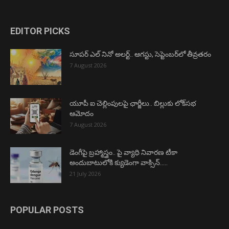
EDITOR PICKS
సూపర్ ఎల్ నినో అలర్ట్.. ఆగస్టు, సెప్టెంబర్‌లో తీవ్రతరం
7 August 2026
యూపీ ఐ చెల్లింపులపై ఛార్జీలు.. బిల్లుకు లోక్‌సభ
ఆమోదం
7 August 2026
డెంగీపై బ్రహ్మాస్త్రం.. పై వ్యాధి నివారణ టీకా
అందుబాటులోకి క్యుడెంగా వాక్సిన్…..
21 July 2026
POPULAR POSTS