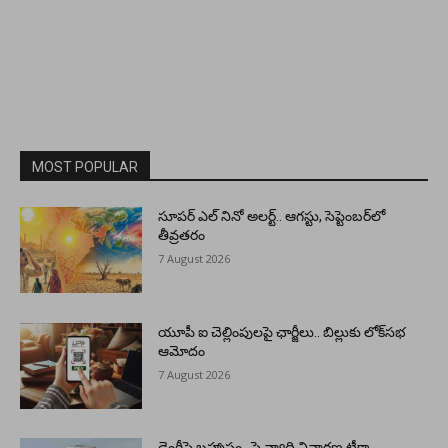
MOST POPULAR
సూపర్ ఎల్ నినో అలర్ట్.. ఆగస్టు, సెప్టెంబర్‌లో
తీవ్రతరం
7 August 2026
యూపీ ఐ చెల్లింపులపై ఛార్జీలు.. బిల్లుకు లోక్‌సభ
ఆమోదం
7 August 2026
డెంగీపై బ్రహ్మాస్త్రం.. పై వ్యాధి నివారణ టీకా