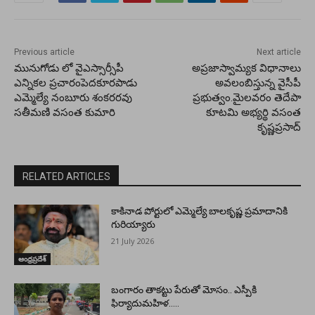
Previous article
Next article
మునుగోడు లో వైఎస్సార్సీపీ
అప్రజాస్వామ్యక విధానాలు
ఎన్నికల ప్రచారంపెదకూరపాడు
అవలంబిస్తున్న వైసీపీ
ఎమ్మెల్యే నంబూరు శంకరరవు
ప్రభుత్వం.మైలవరం తెదేపా
సతీమణి వసంత కుమారి
కూటమి అభ్యర్థి వసంత
కృష్ణప్రసాద్
RELATED ARTICLES
కాకినాడ పోర్టులో ఎమ్మెల్యే బాలకృష్ణ ప్రమాదానికి
గురియ్యారు
21 July 2026
ఆంధ్రప్రదేశ్
బంగారం తాకట్టు పేరుతో మోసం.. ఎస్పీకి
ఫిర్యాదుమహిళ…..