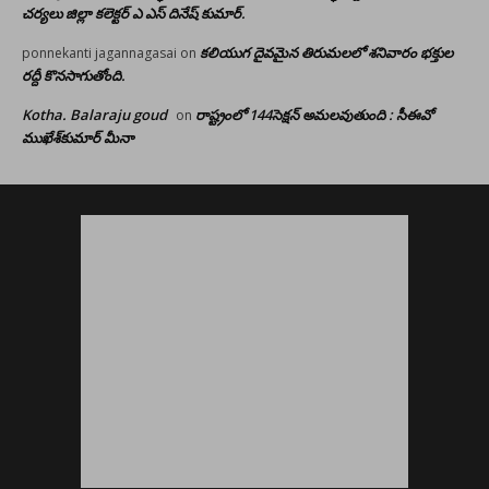
చర్యలు జిల్లా కలెక్టర్ ఎ ఎస్ దినేష్ కుమార్.
కలియుగ దైవమైన తిరుమలలో శనివారం భక్తుల
ponnekanti jagannagasai
on
రద్దీ కొనసాగుతోంది.
Kotha. Balaraju goud
రాష్ట్రంలో 144సెక్షన్ అమలవుతుంది : సీఈవో
on
ముఖేశ్‌కుమార్‌ మీనా