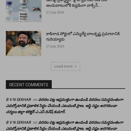
అందుబాటులోకి క్యుడెంగా వాక్సిన్…..
21 July 2026
కాకినాడ పోర్టులో ఎమ్మెల్యే బాలకృష్ణ ప్రమాదానికి
గురియ్యారు
21 July 2026
Load more
RECENT COMMENTS
B V N SEKHAR
వరదల పట్ల అప్రమత్తంగా ఉండండి వరదలు సమర్ధవంతంగా
on
ఎదుర్కోటానికి ప్రణాళిక సిద్ధం చేయండి ఎటువంటి ప్రాణ, ఆస్థి నష్టం జరగకుండా
చర్యలు జిల్లా కలెక్టర్ ఎ ఎస్ దినేష్ కుమార్.
B V N SEKHAR
వరదల పట్ల అప్రమత్తంగా ఉండండి వరదలు సమర్ధవంతంగా
on
ఎదుర్కోటానికి ప్రణాళిక సిద్ధం చేయండి ఎటువంటి ప్రాణ, ఆస్థి నష్టం జరగకుండా