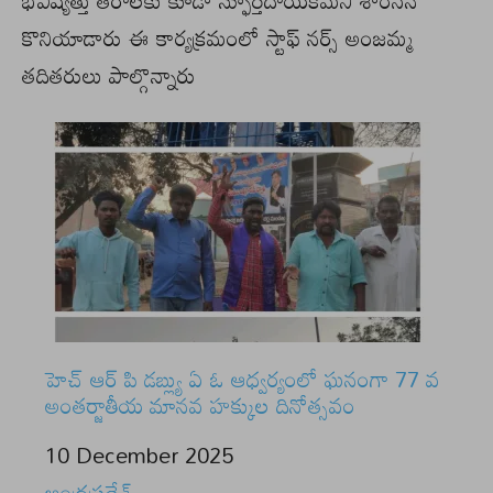
భవిష్యత్తు తరాలకు కూడా స్ఫూర్తిదాయకమని శాంసన్
కొనియాడారు ఈ కార్యక్రమంలో స్టాఫ్ నర్స్ అంజమ్మ
తదితరులు పాల్గొన్నారు
హెచ్ ఆర్ పి డబ్ల్యు ఏ ఓ ఆధ్వర్యంలో ఘనంగా 77 వ
అంతర్జాతీయ మానవ హక్కుల దినోత్సవం
Date
10 December 2025
In relation to
ఆంధ్రప్రదేశ్