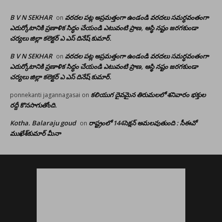
B V N SEKHAR
వరదల పట్ల అప్రమత్తంగా ఉండండి వరదలు సమర్ధవంతంగా
on
ఎదుర్కోటానికి ప్రణాళిక సిద్ధం చేయండి ఎటువంటి ప్రాణ, ఆస్థి నష్టం జరగకుండా
చర్యలు జిల్లా కలెక్టర్ ఎ ఎస్ దినేష్ కుమార్.
B V N SEKHAR
వరదల పట్ల అప్రమత్తంగా ఉండండి వరదలు సమర్ధవంతంగా
on
ఎదుర్కోటానికి ప్రణాళిక సిద్ధం చేయండి ఎటువంటి ప్రాణ, ఆస్థి నష్టం జరగకుండా
చర్యలు జిల్లా కలెక్టర్ ఎ ఎస్ దినేష్ కుమార్.
కలియుగ దైవమైన తిరుమలలో శనివారం భక్తుల
ponnekanti jagannagasai
on
రద్దీ కొనసాగుతోంది.
Kotha. Balaraju goud
రాష్ట్రంలో 144సెక్షన్ అమలవుతుంది : సీఈవో
on
ముఖేశ్‌కుమార్‌ మీనా