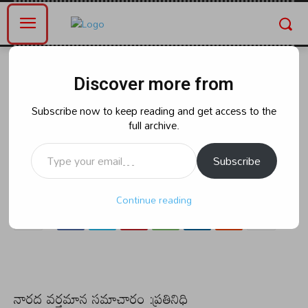
Home
ఆంధ్రప్రదేశ్
Discover more from
ఆంధ్రప్రదేశ్
క్రోసూరులో ఘనంగా బి ఆర్ అంబేద్కర్
Subscribe now to keep reading and get access to the
full archive.
133వ జయంతి :శిఖా శాంసన్ :
Type your email…
Subscribe
By
naradanews.in
Sunday, April 14, 2024 12:11 pm
0
32
Continue reading
నారద వర్తమాన సమాచారం :ప్రతినిధి