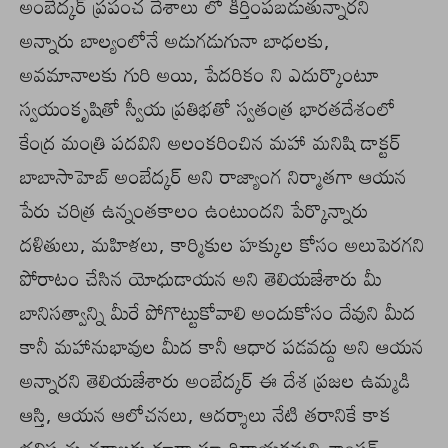
అంబేద్కర్ ప్రపంచ దేశాలు లో కీర్తింపబడుతున్నారని
అన్నారు బాల్యంలోనే అడుగడుగునా బాధలకు,
అవమానాలకు గురి అయి, పేదరికం ని ఎదుర్కొంటూ
స్వయంకృషితో స్వీయ ప్రతిభతో స్వతంత్ర భారతదేశంలో
కేంద్ర మంత్రి పదవిని అలంకరించిన మహా మనిషి డాక్టర్
బాబాసాహెబ్ అంబేద్కర్ అని రాజ్యాంగ నిర్మాతగా ఆయన
పేరు చరిత్ర ఉన్నంతకాలం ఉంటుందని పేర్కొన్నారు
దళితులు, మహిళలు, కార్మికుల హక్కుల కోసం అలుపెరగని
పోరాటం చేసిన యోధుడాయన అని తెలియజేశారు మీ
బానిసత్వాన్ని మీరే పోగొట్టుకోవాలి అందుకోసం దేవుని మీద
కానీ మహానుభావుల మీద కానీ ఆధార పడవద్దు అని ఆయన
అన్నారని తెలియజేశారు అంబేద్కర్ ఈ దేశ ప్రజల ఉమ్మడి
ఆస్తి, ఆయన ఆలోచనలు, ఆదర్శాలు నేటి తరానికే కాక