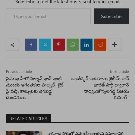
Subscribe to get the latest posts sent to your email.
Type your email…
Subscribe
Previous article
Next article
ప్రముఖ హీరో సల్మాన్ ఖాన్ ఇంటి
అంబేద్కర్ ఆశయాలు జైభీమ్ రావ్
ముందు ఆగంతకుల హల్చల్.. బైక్
భారత్ పార్టీ ద్వారానే
పై వచ్చి కాల్పులకు తెగబడ్డ
సాధ్యం:జొన్నలగడ్డ విజయ్
దుండగులు..
కుమార్ :
RELATED ARTICLES
కాకినాడ పోర్టులో ఎమ్మెల్యే బాలకృష్ణ ప్రమాదానికి