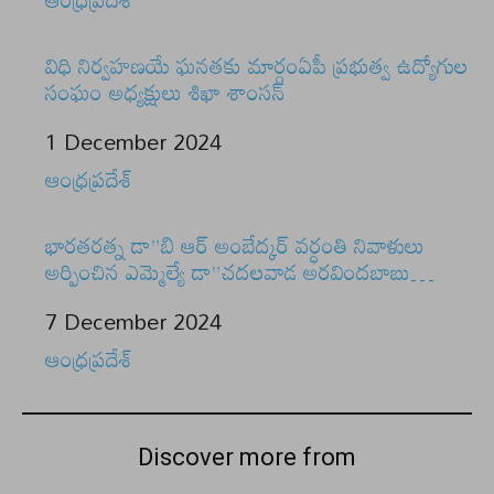
విధి నిర్వహణయే ఘనతకు మార్గంఏపీ ప్రభుత్వ ఉద్యోగుల
సంఘం అధ్యక్షులు శిఖా శాంసన్
Date
1 December 2024
In relation to
ఆంధ్రప్రదేశ్
భారతరత్న డా”బి ఆర్ అంబేద్కర్ వర్ధంతి నివాళులు
అర్పించిన ఎమ్మెల్యే డా”చదలవాడ అరవిందబాబు…
Date
7 December 2024
In relation to
ఆంధ్రప్రదేశ్
Discover more from