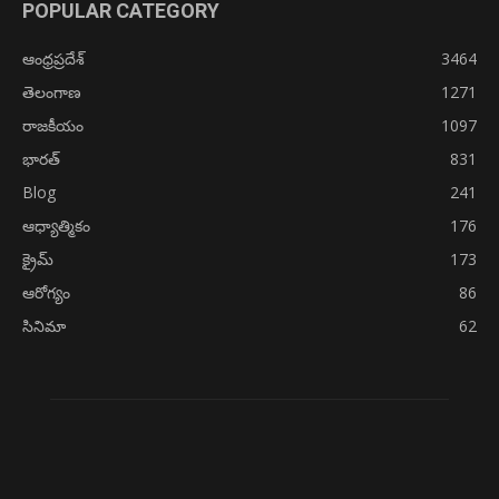
POPULAR CATEGORY
ఆంధ్రప్రదేశ్
3464
తెలంగాణ
1271
రాజకీయం
1097
భారత్
831
Blog
241
ఆధ్యాత్మికం
176
క్రైమ్
173
ఆరోగ్యం
86
సినిమా
62