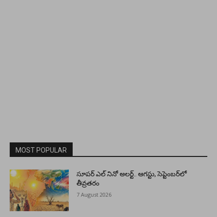
MOST POPULAR
సూపర్ ఎల్ నినో అలర్ట్.. ఆగస్టు, సెప్టెంబర్‌లో
తీవ్రతరం
7 August 2026