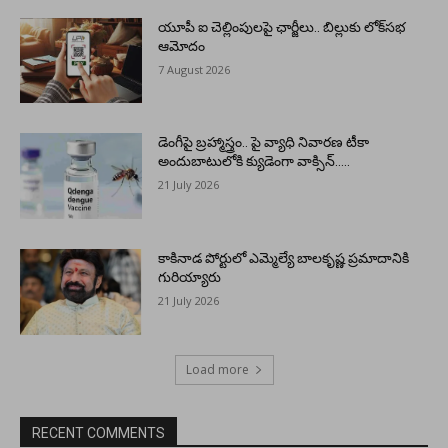
యూపీ ఐ చెల్లింపులపై ఛార్జీలు.. బిల్లుకు లోక్‌సభ
ఆమోదం
7 August 2026
డెంగీపై బ్రహ్మాస్త్రం.. పై వ్యాధి నివారణ టీకా
అందుబాటులోకి క్యుడెంగా వాక్సిన్…..
21 July 2026
కాకినాడ పోర్టులో ఎమ్మెల్యే బాలకృష్ణ ప్రమాదానికి
గురియ్యారు
21 July 2026
Load more
RECENT COMMENTS