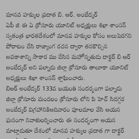
మానవ హక్కుల ప్రదాత బి. ఆర్. అంబేద్కర్
ఏపీ జి ఈ ఏ క్రోసూరు యూనిట్ అధ్యక్షులు శిఖా శాంసన్
స్వతంత్ర భారతదేశంలో మానవ హక్కుల కోసం అలుపెరగని
పోరాటం చేసి రాజ్యాంగ రచన ద్వారా తనకొచ్చిన
అవకాశాన్ని సాకార ము చేసిన మహోన్నతుడు డాక్టర్ బి ఆర్
అంబేద్కర్ అని పల్నాడు జిల్లా క్రోసూరు తాలూకా యూనిట్
అధ్యక్షులు శిఖా శాంసన్ శ్లాఘించారు.
బిఆర్ అంబేద్కర్ 133వ జయంతి సందర్భంగా పల్నాడు
జిల్లా క్రోసూరు మండలం క్రోసూరు లోని పి హెచ్ సిదగ్గర
అంబేద్కర్ విగ్రహానికిఆదివారం పూలమాల వేసి ఆయన
ఘనంగా నివాళులర్పించారు ఈ సందర్భంగా ఆయన
మాట్లాడుతూ దేశంలో మానవ హక్కుల ప్రదాత గా డాక్టర్