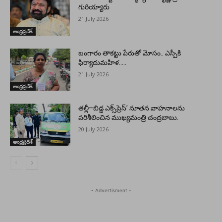
గురియ్యారు
21 July 2026
ఆంధ్రప్రదేశ్
బంగారం తాకట్టు పేరుతో మోసం.. ఎస్పీకి
ఫిర్యాదుమహిళ…..
21 July 2026
ఆంధ్రప్రదేశ్
తల్లీ–బిడ్డ ఎక్స్‌ప్రెస్’ నూతన వాహనాలను
పరిశీలించిన ముఖ్యమంత్రి చంద్రబాబు.
20 July 2026
ఆంధ్రప్రదేశ్
- Advertisment -