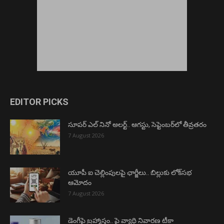
EDITOR PICKS
సూపర్ ఎల్ నినో అలర్ట్.. ఆగస్టు, సెప్టెంబర్‌లో తీవ్రతరం
7 August 2026
యూపీ ఐ చెల్లింపులపై ఛార్జీలు.. బిల్లుకు లోక్‌సభ
ఆమోదం
7 August 2026
డెంగీపై బ్రహ్మాస్త్రం.. పై వ్యాధి నివారణ టీకా