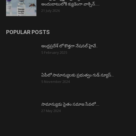
అందుబాటులోకి క్యుడెంగా వాక్సిన్…..
21 July 2026
POPULAR POSTS
ఆంధ్రప్రదేశ్ లో కొత్తగా నేషనల్ హైవే..
5 February 2025
ఏపీలో సామాన్యులకు ప్రభుత్వం గుడ్ న్యూస్…
5 November 2024
సామాన్యుడు సైతం సమాజ సేవలో….
27 May 2024