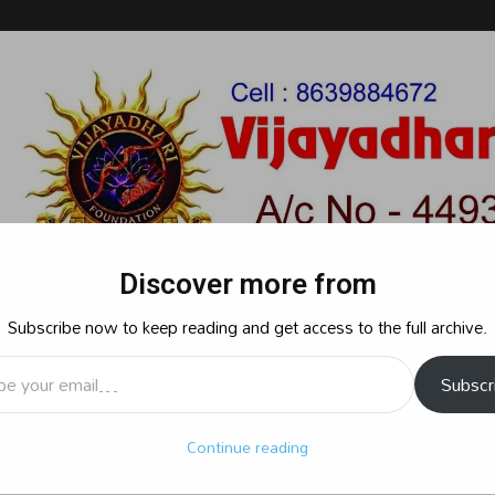
Discover more from
Subscribe now to keep reading and get access to the full archive.
l…
Subscr
రాజకీయం
క్రైమ్
స్పోర్ట్స్
సినిమా
ఆధ్యాత్మికం
బిజినెస్
శృ
Continue reading