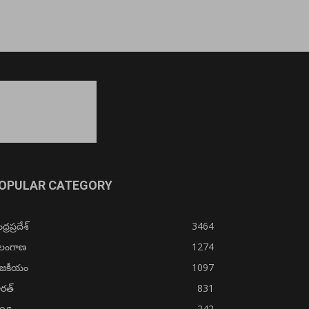
OPULAR CATEGORY
్రప్రదేశ్
3464
ెలంగాణ
1274
ాజకీయం
1097
రత్
831
log
242