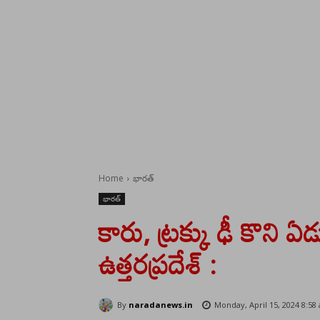
Home
భారత్
భారత్
కారు, ట్రక్కు ఢీ కొని
ఉత్తరప్రదేశ్ :
By
naradanews.in
Monday, April 15, 2024 8:58