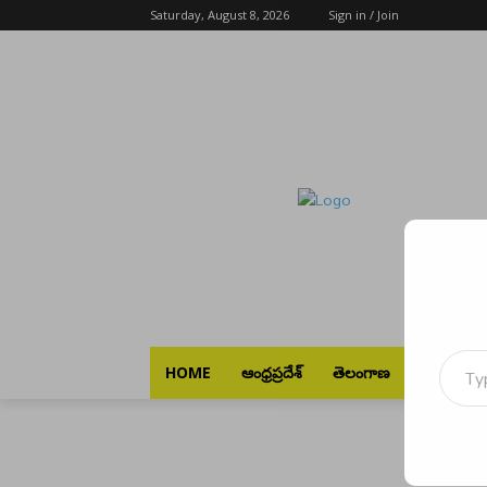
Saturday, August 8, 2026
Sign in / Join
Type your emai
HOME
ఆంధ్రప్రదేశ్
తెలంగాణ
భారత్