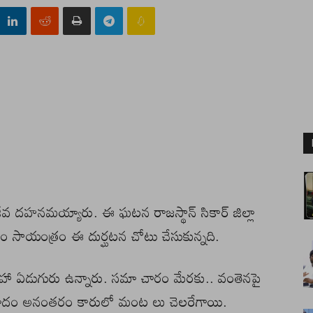
జీవ దహనమయ్యారు. ఈ ఘటన రాజస్థాన్‌ సికార్‌ జిల్లా
రం సాయంత్రం ఈ దుర్ఘటన చోటు చేసుకున్నది.
 సహా ఏడుగురు ఉన్నారు. సమా చారం మేరకు.. వంతెనపై
. ప్రమాదం అనంతరం కారులో మంట లు చెలరేగాయి.