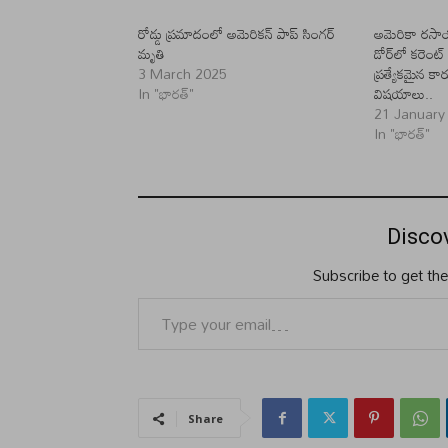
రోడ్డు ప్రమాదంలో అమెరికన్ పాప్ సింగర్
అమెరికా రసాయ
మృతి
డోర్‌లో కరెంట్ 
3 March 2025
ప్రత్యేకమైన కార
In "భారత్"
విషయాలు..
21 January
In "భారత్"
Disco
Subscribe to get the
Type your email…
Share