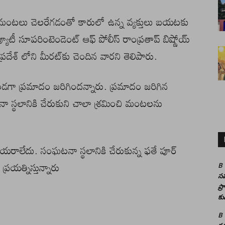
 మంటలు చెలరేగడంతో కారులో ఉన్న వ్యక్తులు బయటకు
ూటీ సూపరింటెండెంట్ ఆఫ్ పోలీస్ రాంప్రతాప్ బిష్ణోయ్
ేశ్‌ లోని మీరట్‌కు చెందిన వారని తెలిపారు.
తుండగా ప్రమాదం జరిగిందన్నారు. ప్రమాదం జరిగిన
ా స్థలానికి చేరుకుని చాలా శ్రమించి మంటలను
ియరాలేదు. సంఘటనా స్థలానికి చేరుకున్న ఫతే పూర్
్రయత్నిస్తున్నారు
B
సమ
ప్
కు
B