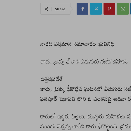
Share
నారద వర్తమాన సమాచారం :ప్రతినిధి
కారు, ట్రక్కు ఢీ కొని ఏడుగురు సజీవ దహనం
ఉత్తరప్రదేశ్
కారు, ట్రక్కు ఢీకొట్టిన ఘటనలో ఏడుగురు స
ఫతేపూర్‌ షెకావతి లోని ఓ వంతెనపై ఆదివా 
కారులో ఇద్దరు పిల్లలు, ముగ్గురు మహిళలు
ముందు వెళ్తున్న లారీని కారు ఢీకొట్టింది