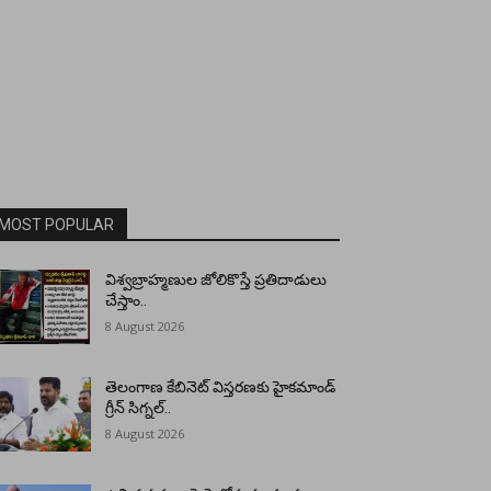
MOST POPULAR
విశ్వబ్రాహ్మణుల జోలికొస్తే ప్రతిదాడులు
చేస్తాం..
8 August 2026
తెలంగాణ కేబినెట్ విస్తరణకు హైకమాండ్
గ్రీన్ సిగ్నల్..
8 August 2026