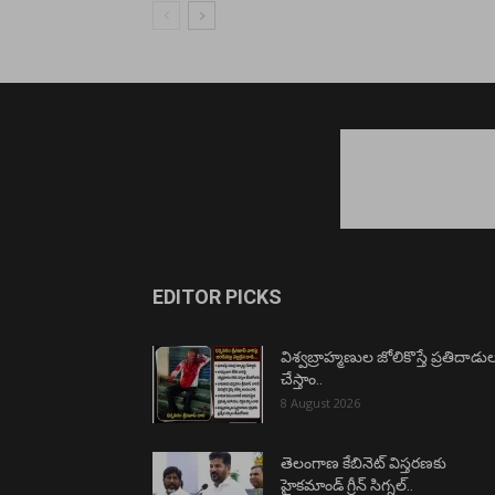
EDITOR PICKS
విశ్వబ్రాహ్మణుల జోలికొస్తే ప్రతిదాడు
చేస్తాం..
8 August 2026
తెలంగాణ కేబినెట్ విస్తరణకు
హైకమాండ్ గ్రీన్ సిగ్నల్..