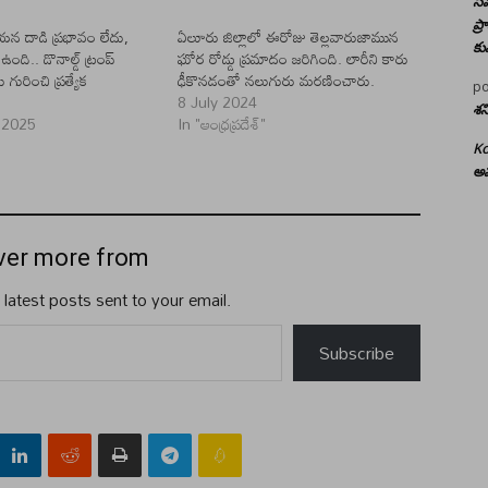
సమ
ప్
న దాడి ప్రభావం లేదు,
ఏలూరు జిల్లాలో ఈరోజు తెల్లవారుజామున
కు
ఉంది.. డొనాల్డ్ ట్రంప్
ఘోర రోడ్డు ప్రమాదం జరిగింది. లారీని కారు
ు గురించి ప్రత్యేక
ఢీకొనడంతో నలుగురు మరణించారు.
po
8 July 2024
శన
 2025
In "ఆంధ్రప్రదేశ్"
Ko
అమ
ver more from
 latest posts sent to your email.
Subscribe