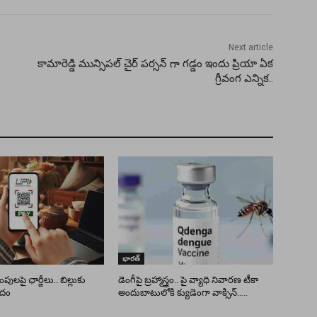
Next article
కామారెడ్డి మున్సిపల్ చైర్ పర్సన్ గా గడ్డం ఇందు ప్రియా ఏక
గ్రీవంగ ఎన్నిక..
భారత్
పులపై ఛార్జీలు.. బిల్లుకు
డెంగీపై బ్రహ్మాస్త్రం.. పై వ్యాధి నివారణ టీకా
ోదం
అందుబాటులోకి క్యుడెంగా వాక్సిన్…..