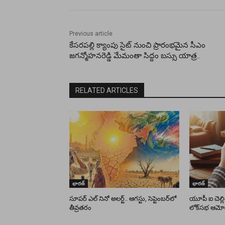
Previous article
కేసరపల్లి క్యాంపు సైట్ నుంచి ప్రారంభమైన సీఎం
జగన్మోహనరెడ్డి మేమంతా సిద్దం బస్సు యాత్ర..
RELATED ARTICLES
భారత్
భారత్
సూపర్ ఎల్ నినో అలర్ట్.. ఆగస్టు, సెప్టెంబర్‌లో
యూపీ ఐ చెల్లిం
తీవ్రతరం
లోక్‌సభ ఆమ