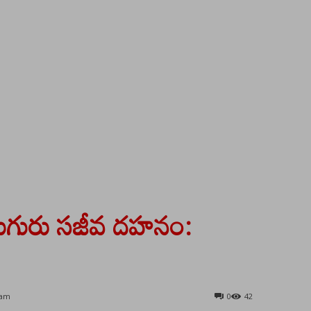
 ఏడుగురు సజీవ దహనం:
 am
0
42