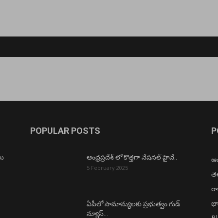
POPULAR POSTS
P
లు
ఆంధ్రప్రదేశ్ లో కొత్తగా నేషనల్ హైవే..
ఆంధ
5 February 2025
త
ర
భా
ఏపీలో సామాన్యులకు ప్రభుత్వం గుడ్
న్యూస్…
B