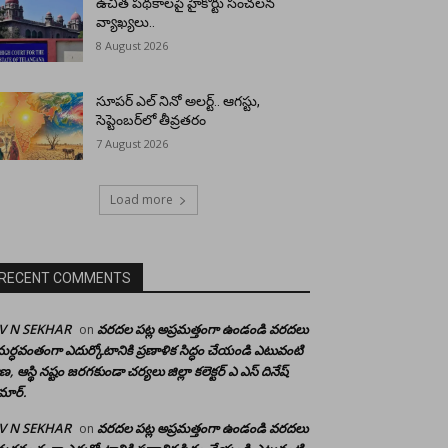
ఉచిత పథకాలపై హైకోర్టు సంచలన
వ్యాఖ్యలు..
8 August 2026
సూపర్ ఎల్ నినో అలర్ట్.. ఆగస్టు,
సెప్టెంబర్‌లో తీవ్రతరం
7 August 2026
Load more
RECENT COMMENTS
 V N SEKHAR
వరదల పట్ల అప్రమత్తంగా ఉండండి వరదలు
on
ర్ధవంతంగా ఎదుర్కోటానికి ప్రణాళిక సిద్ధం చేయండి ఎటువంటి
రాణ, ఆస్థి నష్టం జరగకుండా చర్యలు జిల్లా కలెక్టర్ ఎ ఎస్ దినేష్
మార్.
 V N SEKHAR
వరదల పట్ల అప్రమత్తంగా ఉండండి వరదలు
on