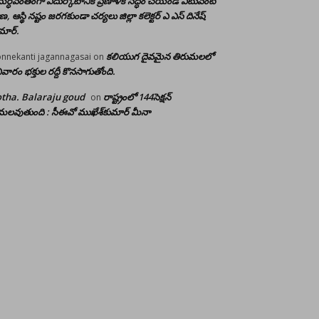
ర్ధవంతంగా ఎదుర్కోటానికి ప్రణాళిక సిద్ధం చేయండి ఎటువంటి
రాణ, ఆస్థి నష్టం జరగకుండా చర్యలు జిల్లా కలెక్టర్ ఎ ఎస్ దినేష్
మార్.
కలియుగ దైవమైన తిరుమలలో
nnekanti jagannagasai
on
ివారం భక్తుల రద్దీ కొనసాగుతోంది.
tha. Balaraju goud
రాష్ట్రంలో 144సెక్షన్
on
లవుతుంది : సీఈవో ముఖేశ్‌కుమార్‌ మీనా