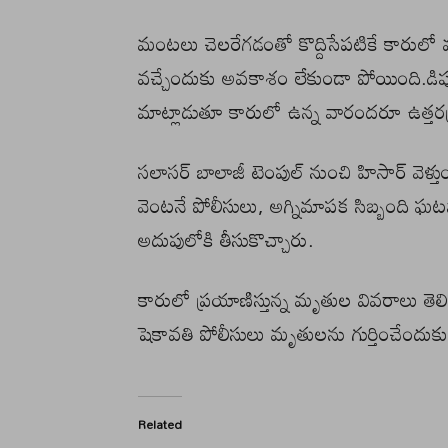
మంటలు చెలరేగడంతో కొద్దిసేపటికే కారులో
వచ్చేందుకు అవకాశం లేకుండా పోయింది.డిప్య
మాట్లాడుతూ కారులో ఉన్న వారందరూ ఉత్తరప్రద
సలాసర్ బాలాజీ టెంపుల్ నుంచి హిసార్ వెళ్
వెంటనే పోలీసులు, అగ్నిమాపక సిబ్బంది ఘటన
అదుపులోకి తీసుకొచ్చారు.
కారులో ప్రయాణిస్తున్న మృతుల వివరాలు తెల
షెకావతి పోలీసులు మృతులను గుర్తించేందుకు ప
Related