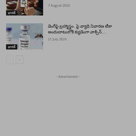
7 August 2026
భారత్
డెంగీపై బ్రహ్మాస్త్రం.. పై వ్యాధి నివారణ టీకా
అందుబాటులోకి క్యుడెంగా వాక్సిన్…..
21 July 2026
భారత్
- Advertisment -