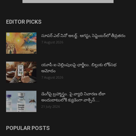
EDITOR PICKS
సూపర్ ఎల్ నినో అలర్ట్.. ఆగస్టు, సెప్టెంబర్‌లో తీవ్రతరం
7 August 2026
యూపీ ఐ చెల్లింపులపై ఛార్జీలు.. బిల్లుకు లోక్‌సభ
ఆమోదం
7 August 2026
డెంగీపై బ్రహ్మాస్త్రం.. పై వ్యాధి నివారణ టీకా
అందుబాటులోకి క్యుడెంగా వాక్సిన్…..
21 July 2026
POPULAR POSTS