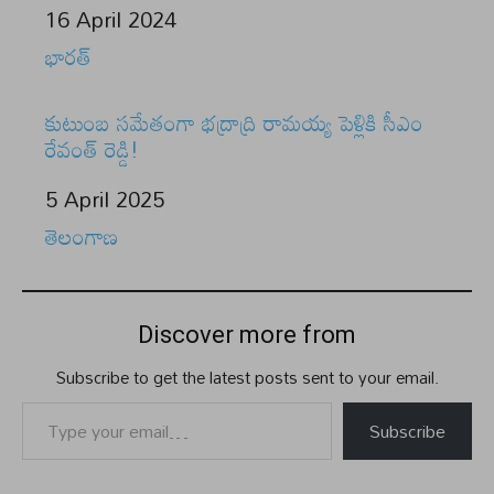
Date
16 April 2024
In relation to
భారత్
కుటుంబ సమేతంగా భద్రాద్రి రామయ్య పెళ్లికి సీఎం
రేవంత్ రెడ్డి!
Date
5 April 2025
In relation to
తెలంగాణ
Discover more from
Subscribe to get the latest posts sent to your email.
Type your email…
Subscribe