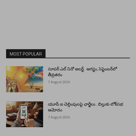
MOST POPULAR
సూపర్ ఎల్ నినో అలర్ట్.. ఆగస్టు, సెప్టెంబర్‌లో
తీవ్రతరం
7 August 2026
యూపీ ఐ చెల్లింపులపై ఛార్జీలు.. బిల్లుకు లోక్‌సభ
ఆమోదం
7 August 2026