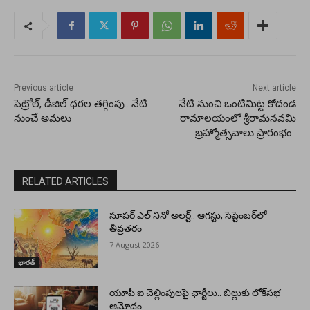
Previous article
Next article
పెట్రోల్, డీజిల్ ధరల తగ్గింపు.. నేటి
నేటి నుంచి ఒంటిమిట్ట కోదండ
నుంచే అమలు
రామాలయంలో శ్రీరామనవమి
బ్రహ్మోత్సవాలు ప్రారంభం..
RELATED ARTICLES
సూపర్ ఎల్ నినో అలర్ట్.. ఆగస్టు, సెప్టెంబర్‌లో
తీవ్రతరం
7 August 2026
భారత్
యూపీ ఐ చెల్లింపులపై ఛార్జీలు.. బిల్లుకు లోక్‌సభ
ఆమోదం