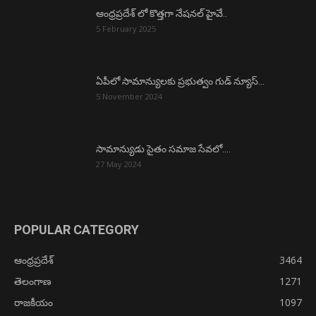
ఆంధ్రప్రదేశ్ లో కొత్తగా నేషనల్ హైవే..
5 February 2025
ఏపీలో సామాన్యులకు ప్రభుత్వం గుడ్ న్యూస్…
5 November 2024
సామాన్యుడు సైతం సమాజ సేవలో….
27 May 2024
POPULAR CATEGORY
ఆంధ్రప్రదేశ్
3464
తెలంగాణ
1271
రాజకీయం
1097