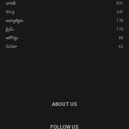
భారత్
831
Blog
241
ఆధ్యాత్మికం
176
క్రైమ్
173
ఆరోగ్యం
86
సినిమా
62
ABOUT US
FOLLOW US