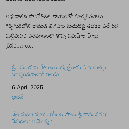
అధునాతన సాంకేతికత సాయంతో సూర్యకిరణాలు
గర్భగుడిలోని రాముడి విగ్రహం నుదుటిపై తిలకం వలే 58
మిల్లీమీటర్ల పరిమాణంలో కొన్ని నిమిషాల పాటు
ప్రసరించాయి.
శ్రీరామనవమి వేళ అయోధ్య శ్రీరాముడి నుదుటిపై
సూర్యకిరణాలతో తిలకం
Date
6 April 2025
In relation to
భారత్
నేటి నుంచి మూడు రోజుల పాటు శ్రీ రామ నవమి
వేడుకలు: అయోద్య :