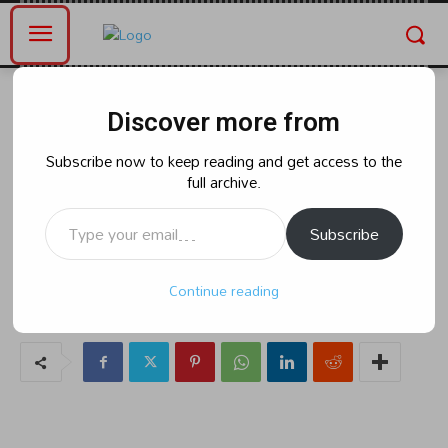
Home
ఆధ్యాత్మికం
Discover more from
ఆధ్యాత్మికం
భారత్
అయోధ్య ఆలయంలో శ్రీరామనవమి
Subscribe now to keep reading and get access to the
full archive.
వేడుకలు అంబరాన్నంటాయి.
Type your email…
Subscribe
By
naradanews.in
Wednesday, April 17, 2024 1:20 pm
54
Continue reading
0