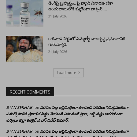
డెంగీపై బ్రహ్మాస్త్రం.. పై వ్యాధి నివారణ టీకా
అందుబాటులోకి క్యుడెంగా వాక్సిన్…..
21 July 2026
కాకినాడ పోర్టులో ఎమ్మెల్యే బాలకృష్ణ ప్రమాదానికి
గురియ్యారు
21 July 2026
Load more
RECENT COMMENTS
B V N SEKHAR
వరదల పట్ల అప్రమత్తంగా ఉండండి వరదలు సమర్ధవంతంగా
on
ఎదుర్కోటానికి ప్రణాళిక సిద్ధం చేయండి ఎటువంటి ప్రాణ, ఆస్థి నష్టం జరగకుండా
చర్యలు జిల్లా కలెక్టర్ ఎ ఎస్ దినేష్ కుమార్.
B V N SEKHAR
వరదల పట్ల అప్రమత్తంగా ఉండండి వరదలు సమర్ధవంతంగా
on