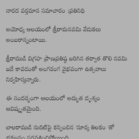
నారద వర్తమాన సమాచారం :ప్రతినిధి
అయోధ్య ఆలయంలో శ్రీరామనవమి వేడుకలు
అంబరాన్నంటాయి.
శ్రీరాముడి విగ్రహ ప్రాణప్రతిష్ఠ జరిగిన తర్వాత తొలి నవమి
ఇదే కావడంతో అంగరంగ వైభవంగా ఉత్సవాలు
నిర్వహిస్తున్నారు.
ఈ సందర్భంగా ఆలయంలో అద్భుత దృశ్యం
ఆవిష్కృతమైంది.
బాలరాముడి నుదిటిపై కన్పించిన ‘సూర్య తిలకం ’తో
భక్తజనం పరవశించిపోయింది.