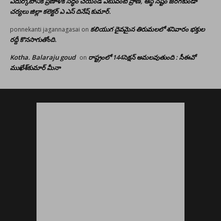
ఎదుర్కోటానికి ప్రణాళిక సిద్ధం చేయండి ఎటువంటి ప్రాణ, ఆస్థి నష్టం జరగకుండా
చర్యలు జిల్లా కలెక్టర్ ఎ ఎస్ దినేష్ కుమార్.
కలియుగ దైవమైన తిరుమలలో శనివారం భక్తుల
ponnekanti jagannagasai
on
రద్దీ కొనసాగుతోంది.
Kotha. Balaraju goud
రాష్ట్రంలో 144సెక్షన్ అమలవుతుంది : సీఈవో
on
ముఖేశ్‌కుమార్‌ మీనా