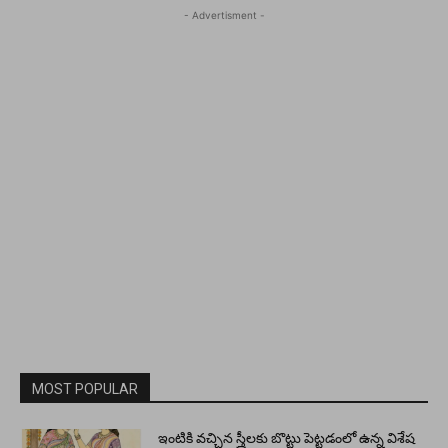
- Advertisment -
MOST POPULAR
ఇంటికి వచ్చిన స్త్రీలకు బొట్టు పెట్టడంలో ఉన్న విశేష