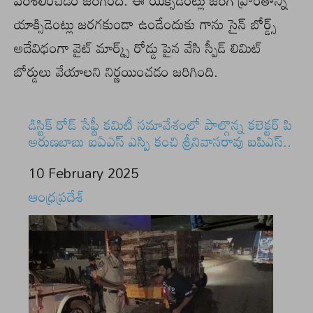
పరిశీలించడం జరిగింది. ఈ యక్సిడెంట్లు జరిగే ప్రాంతాన్ని
యాక్సిడెంట్లు జరగకుండా ఉండేందుకు గాను సైన్ బోర్డ్స్
అదేవిధంగా వైట్ మార్క్స్ రోడ్డు పైన వేసి స్పీడ్ లిమిట్
బోర్డులు వేయాలని నిర్ణయించడం జరిగింది.
డిస్టిక్ రోడ్ సేఫ్టీ కమిటీ సమావేశంలో పాల్గొన్న కలెక్టర్ పి
అరుణబాబు ఐఏఎస్ ఎస్పి కంచి శ్రీనివాసరావు ఐపిఎస్..
Date
10 February 2025
In relation to
ఆంధ్రప్రదేశ్