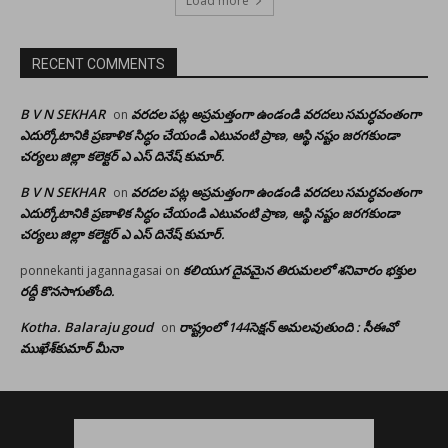
Load more
RECENT COMMENTS
B V N SEKHAR
వరదల పట్ల అప్రమత్తంగా ఉండండి వరదలు సమర్ధవంతంగా
on
ఎదుర్కోటానికి ప్రణాళిక సిద్ధం చేయండి ఎటువంటి ప్రాణ, ఆస్థి నష్టం జరగకుండా
చర్యలు జిల్లా కలెక్టర్ ఎ ఎస్ దినేష్ కుమార్.
B V N SEKHAR
వరదల పట్ల అప్రమత్తంగా ఉండండి వరదలు సమర్ధవంతంగా
on
ఎదుర్కోటానికి ప్రణాళిక సిద్ధం చేయండి ఎటువంటి ప్రాణ, ఆస్థి నష్టం జరగకుండా
చర్యలు జిల్లా కలెక్టర్ ఎ ఎస్ దినేష్ కుమార్.
కలియుగ దైవమైన తిరుమలలో శనివారం భక్తుల
ponnekanti jagannagasai
on
రద్దీ కొనసాగుతోంది.
Kotha. Balaraju goud
రాష్ట్రంలో 144సెక్షన్ అమలవుతుంది : సీఈవో
on
ముఖేశ్‌కుమార్‌ మీనా