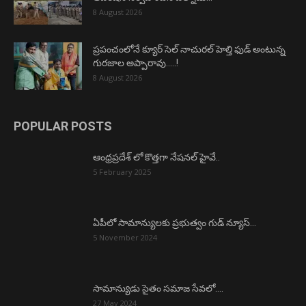
8 August 2026
ప్రపంచంలోనే క్యూర్ సెల్ నాచురల్ హెల్తి ఫుడ్ అంటున్న
గురజాల అప్పారావు…..!
8 August 2026
POPULAR POSTS
ఆంధ్రప్రదేశ్ లో కొత్తగా నేషనల్ హైవే..
5 February 2025
ఏపీలో సామాన్యులకు ప్రభుత్వం గుడ్ న్యూస్…
5 November 2024
సామాన్యుడు సైతం సమాజ సేవలో….
27 May 2024