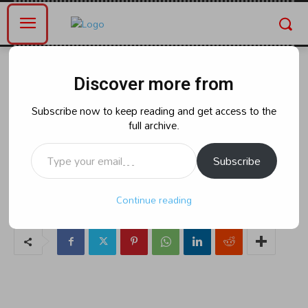
Home
తెలంగాణ
Discover more from
తెలంగాణ
ప్రమాదాలు జరగకుండా ప్రమాదం జరిగే
Subscribe now to keep reading and get access to the
full archive.
ప్రాంతాన్ని గుర్తించిన పోలీస్ మరియు
Type your email…
ఆర్ అండ్ బి అధికారులు
Subscribe
Continue reading
By
naradanews.in
Friday, April 19, 2024 7:26 pm
0
195