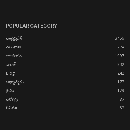
POPULAR CATEGORY
ఆంధ్రప్రదేశ్
3466
తెలంగాణ
1274
రాజకీయం
1097
భారత్
832
Blog
242
ఆధ్యాత్మికం
177
క్రైమ్
173
ఆరోగ్యం
87
సినిమా
62