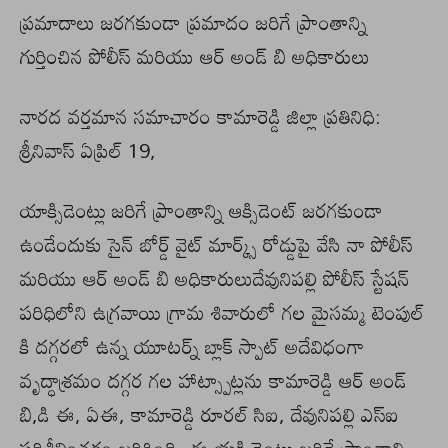
ప్రమాదాలు జరగకుండా ప్రమాదం జరిగే ప్రాంతాన్ని
గుర్తించిన పోలీస్ మరియు ఆర్ అండ్ బి అధికారులు
నారద వర్తమాన సమాచారం కామారెడ్డి జిల్లా ప్రతినిధి:
శ్రీనివాస్ ఏప్రిల్ 19,
యాక్సిడెంట్లు జరిగే ప్రాంతాన్ని ఆక్సిడెంట్ జరగకుండా
ఉండేందుకు సైన్ బోర్డ్ వైట్ మార్క్స్ రోడ్డుపై వేసి నా పోలీస్
మరియు ఆర్ అండ్ బి అధికారులుదేవునిపల్లి పోలీస్ స్టేషన్
పరిధిలోని ఉగ్రవాయి గ్రామ శివారులో గల మైసమ్మ టెంపుల్
కి దగ్గరలో ఉన్న యూటర్న్ బ్లాక్ స్పాట్ అదేవిధంగా
వృద్ధాశ్రమం దగ్గర గల హాట్స్పాట్లను కామారెడ్డి ఆర్ అండ్
బి,డి ఈ, ఏఈ, కామారెడ్డి రూరల్ సిఐ, దేవునిపల్లి ఎస్ఐ