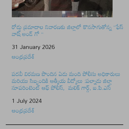
రోడ్డు ప్రమాదాల నివారణకు జిల్లాలో కొనసాగుతోన్న “ఫేస్
వాష్ అండ్ గో “
Date
31 January 2026
In relation to
ఆంధ్రప్రదేశ్
పదవీ విరమణ పొందిన ఏడు మంది పోలీసు అధికారులు
మరియు సిబ్బందికి ఆత్మీయ వీడ్కోలు :పల్నాడు జిల్లా
సూపరింటెంట్ ఆఫ్ పోలీస్, మలిక్ గార్గ్, ఐ.పి.ఎస్
Date
1 July 2024
In relation to
ఆంధ్రప్రదేశ్