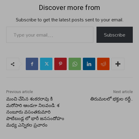
Discover more from
Subscribe to get the latest posts sent to your email.
Type your email…
Subscribe
Previous article
Next article
మంచి చేసిన శంకరరావు కి
తిరుమలలో భక్తుల రద్దీ..
మరోసారి ఆండగా నిలవండి: శ
నంబూరు వసంతకుమారి
పాటిబండ్ల లో భారీ జనసందోహం
మధ్య ఎన్నికల ప్రచారం