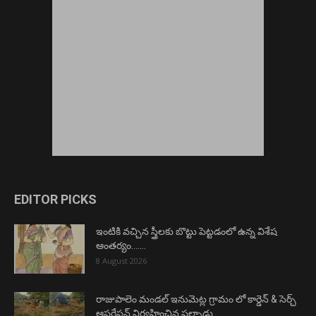
EDITOR PICKS
ఇంటికి వచ్చిన స్త్రీలకు బొట్టు పెట్టడంలో ఉన్న విశేష
ఆంతర్యం…….
8 August 2026
రాజుపాలెం మండల్ ఇనుమెట్ల గ్రామం లో కార్డెన్ & సెర్చ్
ఆపరేషన్ నిర్వహించిన పల్నాడు...