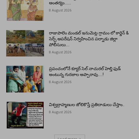
ఆంతర్యం…….
8 August 2026
రాజుపాలెం మండల్ ఇనుమెట్ల గ్రామం లో కార్డెన్ &
సెర్చ్ ఆపరేషన్ నిర్వహించిన పల్నాడు జిల్లా
పోలీసులు….
8 August 2026
ప్రపంచంలోనే క్యూర్ సెల్ నాచురల్ హెల్తి ఫుడ్
అంటున్న గురజాల అప్పారావు…..!
8 August 2026
విశ్వబ్రాహ్మణుల జోలికొస్తే ప్రతిదాడులు చేస్తాం..
8 August 2026