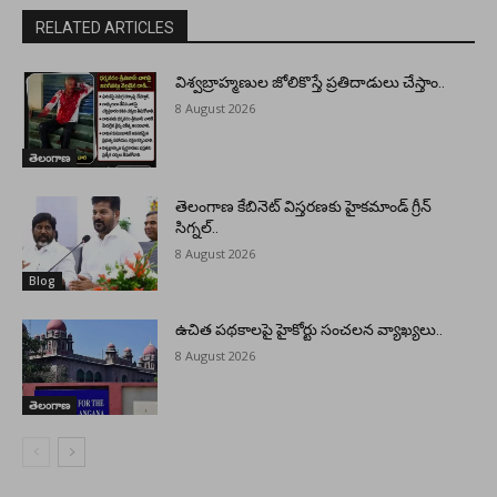
RELATED ARTICLES
విశ్వబ్రాహ్మణుల జోలికొస్తే ప్రతిదాడులు చేస్తాం..
8 August 2026
తెలంగాణ
తెలంగాణ కేబినెట్ విస్తరణకు హైకమాండ్ గ్రీన్
సిగ్నల్..
8 August 2026
Blog
ఉచిత పథకాలపై హైకోర్టు సంచలన వ్యాఖ్యలు..
8 August 2026
తెలంగాణ