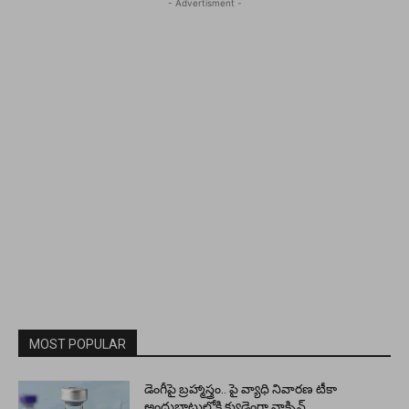
- Advertisment -
MOST POPULAR
డెంగీపై బ్రహ్మాస్త్రం.. పై వ్యాధి నివారణ టీకా
అందుబాటులోకి క్యుడెంగా వాక్సిన్…..