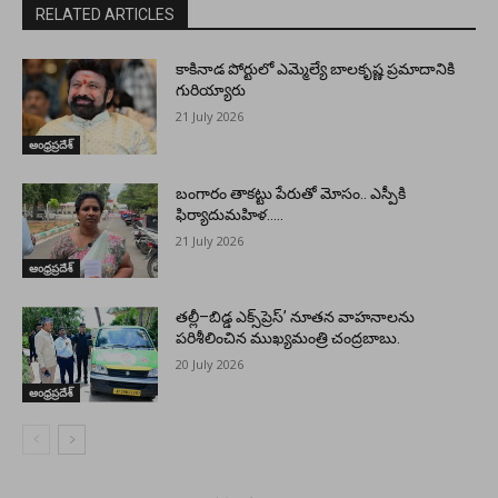
RELATED ARTICLES
కాకినాడ పోర్టులో ఎమ్మెల్యే బాలకృష్ణ ప్రమాదానికి
గురియ్యారు
21 July 2026
ఆంధ్రప్రదేశ్
బంగారం తాకట్టు పేరుతో మోసం.. ఎస్పీకి
ఫిర్యాదుమహిళ…..
21 July 2026
ఆంధ్రప్రదేశ్
తల్లీ–బిడ్డ ఎక్స్‌ప్రెస్’ నూతన వాహనాలను
పరిశీలించిన ముఖ్యమంత్రి చంద్రబాబు.
20 July 2026
ఆంధ్రప్రదేశ్