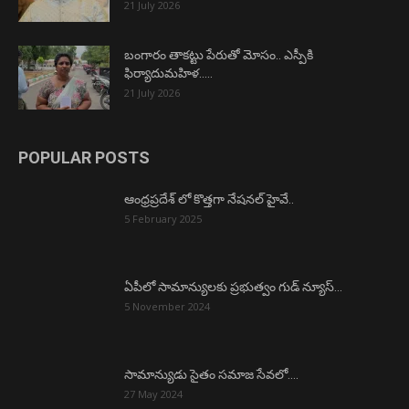
21 July 2026
బంగారం తాకట్టు పేరుతో మోసం.. ఎస్పీకి
ఫిర్యాదుమహిళ…..
21 July 2026
POPULAR POSTS
ఆంధ్రప్రదేశ్ లో కొత్తగా నేషనల్ హైవే..
5 February 2025
ఏపీలో సామాన్యులకు ప్రభుత్వం గుడ్ న్యూస్…
5 November 2024
సామాన్యుడు సైతం సమాజ సేవలో….
27 May 2024