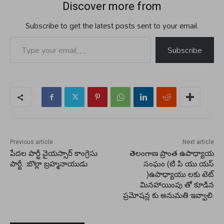
Discover more from
Subscribe to get the latest posts sent to your email.
Type your email…
Subscribe
Previous article
Next article
పేదల పార్టీ వైయస్సార్ కాంగ్రెసు
తెలంగాణ ప్రాంత ఉపాధ్యాయ
పార్టీ. :బొల్లా బ్రహ్మనాయుడు
సంఘం (టి పి యు యస్
)ఉపాధ్యాయు లకు టెట్
మినహాయింపు తో కూడిన
ప్రమోషన్ల కు అనుమతి ఇవ్వాలి.