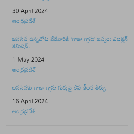
Date
30 April 2024
In relation to
ఆంధ్రప్రదేశ్
జనసేన ఉన్నచోట వేరేవారికి ‘గాజు గ్లాసు’ ఇవ్వం: ఎలక్షన్
కమిషన్.
Date
1 May 2024
In relation to
ఆంధ్రప్రదేశ్
జనసేనకు గాజు గ్లాసు గుర్తుపై రేపు కీలక తీర్పు
Date
16 April 2024
In relation to
ఆంధ్రప్రదేశ్