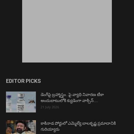
EDITOR PICKS
డెంగీపై బ్రహ్మాస్త్రం.. పై వ్యాధి నివారణ టీకా
అందుబాటులోకి క్యుడెంగా వాక్సిన్…..
21 July 2026
కాకినాడ పోర్టులో ఎమ్మెల్యే బాలకృష్ణ ప్రమాదానికి
గురియ్యారు