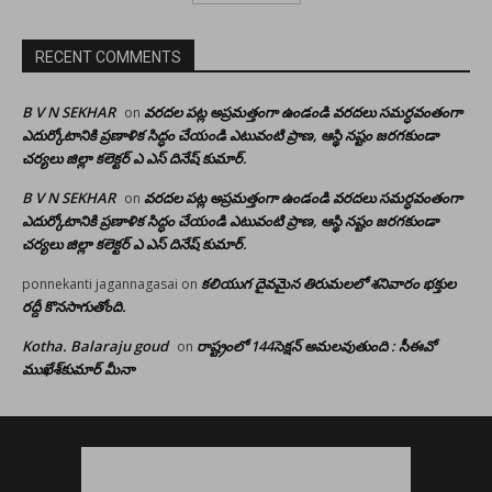
RECENT COMMENTS
B V N SEKHAR
వరదల పట్ల అప్రమత్తంగా ఉండండి వరదలు సమర్ధవంతంగా
on
ఎదుర్కోటానికి ప్రణాళిక సిద్ధం చేయండి ఎటువంటి ప్రాణ, ఆస్థి నష్టం జరగకుండా
చర్యలు జిల్లా కలెక్టర్ ఎ ఎస్ దినేష్ కుమార్.
B V N SEKHAR
వరదల పట్ల అప్రమత్తంగా ఉండండి వరదలు సమర్ధవంతంగా
on
ఎదుర్కోటానికి ప్రణాళిక సిద్ధం చేయండి ఎటువంటి ప్రాణ, ఆస్థి నష్టం జరగకుండా
చర్యలు జిల్లా కలెక్టర్ ఎ ఎస్ దినేష్ కుమార్.
కలియుగ దైవమైన తిరుమలలో శనివారం భక్తుల
ponnekanti jagannagasai
on
రద్దీ కొనసాగుతోంది.
Kotha. Balaraju goud
రాష్ట్రంలో 144సెక్షన్ అమలవుతుంది : సీఈవో
on
ముఖేశ్‌కుమార్‌ మీనా