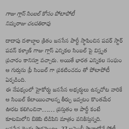
గాజు గ్లాస్ సింబల్ కోసం పోటాపోటీ
నిమ్మరాజు చలపతిరావు
దాదాపు దశాబ్దాల క్రితం జనసేన పార్టీ స్థాపించిన పవర్ స్టార్
పవన్ కళ్యాణ్ గాజు గ్లాస్ ఎన్నికల సింబల్ పై విస్తృత
ప్రచారం కానిస్తూ వచ్చారు. అయితే భారత ఎన్నికల సంఘం
ఆ గుర్తును ఫ్రీ సింబల్ గా ప్రకటించడం తో పోటాపోటీ
ఏర్పడింది.
ఈ నేపథ్యంలో హైకోర్టు జనసేన అభ్యర్థులు ఉన్నచోట వారికే
ఆ సింబల్ కేటాయించాలన్న తీర్పు ఇవ్వటం కొంతమేర
ఊరట కలిగించినా…… ప్రస్తుతం ఆ పార్టీ కంటే
కూటమిలోని బిజెపి టిడిపిని మాత్రం వనికిస్తున్నది.
జనసేన రెండు పార్లమెంటు, 27 అసెంబ్లీ స్థానాల్లోనే పోటీ