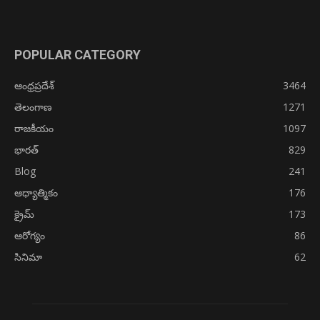
POPULAR CATEGORY
ఆంధ్రప్రదేశ్
3464
తెలంగాణ
1271
రాజకీయం
1097
భారత్
829
Blog
241
ఆధ్యాత్మికం
176
క్రైమ్
173
ఆరోగ్యం
86
సినిమా
62