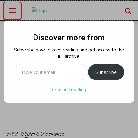
Home
ఆంధ్రప్రదేశ్
Discover more from
ఆంధ్రప్రదేశ్
రాజకీయం
గాజు గ్లాస్ సింబల్ కోసం
Subscribe now to keep reading and get access to the
full archive.
పోటాపోటీనిమ్మరాజు చలపతిరావు
Type your email…
Subscribe
By
naradanews.in
Sunday, April 21, 2024 12:28 pm
0
69
Continue reading
నారద వర్తమాన సమాచారం