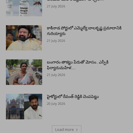
21 July 2026
కాకినాడ పోర్టులో ఎమ్మెల్యే బాలకృష్ణ ప్రమాదానికి
గురియ్యారు
21 July 2026
బంగారం తాకట్టు పేరుతో మోసం.. ఎస్పీకి
ఫిర్యాదుమహిళ…..
21 July 2026
హైకోర్టులో రేవంత్ రెడ్డికి చెంపపెట్టు
20 July 2026
Load more