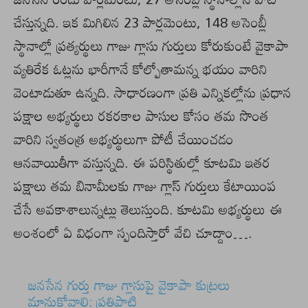
చేస్తున్నది. ఇక మిగిలిన 23 పార్లమెంటు, 148 అసెంబ్లీ
స్థానాల్లో ప్రత్యర్థులు గాజు గ్లాసు గుర్తులు కోరుకుంటే వైకాపా
వ్యతిరేక ఓట్లను భారీగానే కోల్పోతామన్న భయం వారిని
వెంటాడుతూ ఉన్నది. సాధారణంగా ప్రతి ఎన్నికల్లోను ప్రధాన
పక్షాల అభ్యర్థులు రకరకాల పాసుల కోసం తమ సొంత
వారిని స్వతంత్ర అభ్యర్థులుగా పోటీ చేయించడం
ఆనవాయితీగా వస్తున్నది. ఈ పరిస్థితుల్లో కూటమి ఇతర
పక్షాలు తమ బినామీలకు గాజు గ్లాస్ గుర్తులు కేటాయింప
చేసే అవకాశాలున్నట్లు తెలుస్తుంది. కూటమి అభ్యర్థులు ఈ
అంశంలో ఏ విధంగా స్పందిస్తారో వేచి చూద్దాం….
జనసేన గుర్తు గాజు గ్లాసుపై వైకాపా కుట్రలు
మానుకోవాలి: ప్రత్తిపాటి