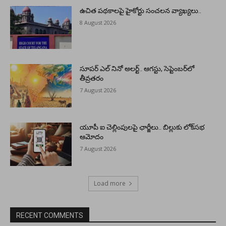
ఉచిత పథకాలపై హైకోర్టు సంచలన వ్యాఖ్యలు..
8 August 2026
సూపర్ ఎల్ నినో అలర్ట్.. ఆగస్టు, సెప్టెంబర్‌లో
తీవ్రతరం
7 August 2026
యూపీ ఐ చెల్లింపులపై ఛార్జీలు.. బిల్లుకు లోక్‌సభ
ఆమోదం
7 August 2026
Load more
RECENT COMMENTS