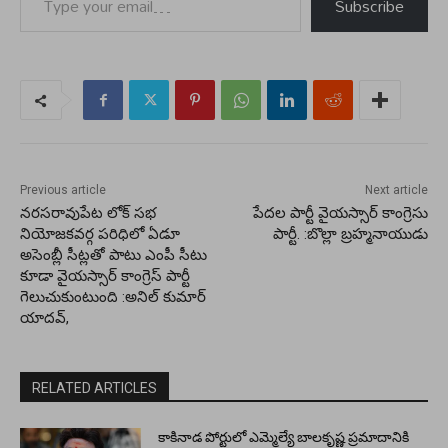
Subscribe
Previous article
Next article
నరసరావుపేట లోక్ సభ
పేదల పార్టీ వైయస్సార్ కాంగ్రెసు
నియోజకవర్గ పరిధిలో ఏడూ
పార్టీ. :బొల్లా బ్రహ్మనాయుడు
అసెంబ్లీ సీట్లతో పాటు ఎంపీ సీటు
కూడా వైయస్సార్ కాంగ్రెస్ పార్టీ
గెలుచుకుంటుంది :అనిల్ కుమార్
యాదవ్,
RELATED ARTICLES
కాకినాడ పోర్టులో ఎమ్మెల్యే బాలకృష్ణ ప్రమాదానికి