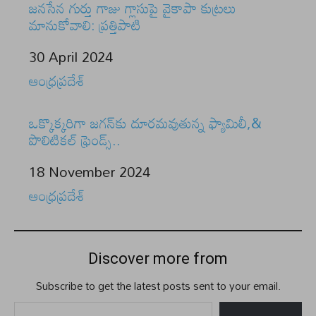
జనసేన గుర్తు గాజు గ్లాసుపై వైకాపా కుట్రలు
మానుకోవాలి: ప్రత్తిపాటి
Date
30 April 2024
In relation to
ఆంధ్రప్రదేశ్
ఒక్కొక్కరిగా జగన్‌కు దూరమవుతున్న ఫ్యామిలీ,&
పొలిటికల్ ఫ్రెండ్స్..
Date
18 November 2024
In relation to
ఆంధ్రప్రదేశ్
Discover more from
Subscribe to get the latest posts sent to your email.
Type your email…