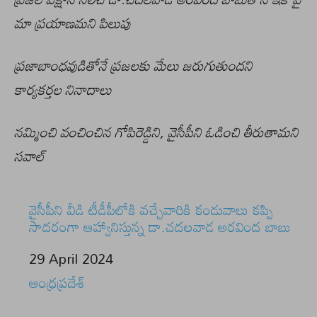
మా ప్రయాణమని పిలుపు
ప్రజాబాంధవుడితోనే ప్రజలకు మేలు జరుగుతుందని
కార్యకర్తల నినాదాలు
నమ్మించి వంచించిన గోపిరెడ్డిని, వైసీపీని ఓడించి తీరుతామని
సవాల్
వైసీపీని వీడి టీడీపీలోకి వచ్చేవారికి కండువాలు కప్పి
సాదరంగా ఆహ్వానిస్తున్న డా.చదలవాడ అరవింద బాబు
Date
29 April 2024
In relation to
ఆంధ్రప్రదేశ్