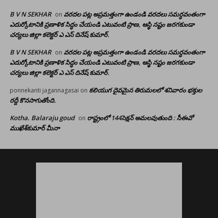
B V N SEKHAR
వరదల పట్ల అప్రమత్తంగా ఉండండి వరదలు సమర్ధవంతంగా
on
ఎదుర్కోటానికి ప్రణాళిక సిద్ధం చేయండి ఎటువంటి ప్రాణ, ఆస్థి నష్టం జరగకుండా
చర్యలు జిల్లా కలెక్టర్ ఎ ఎస్ దినేష్ కుమార్.
B V N SEKHAR
వరదల పట్ల అప్రమత్తంగా ఉండండి వరదలు సమర్ధవంతంగా
on
ఎదుర్కోటానికి ప్రణాళిక సిద్ధం చేయండి ఎటువంటి ప్రాణ, ఆస్థి నష్టం జరగకుండా
చర్యలు జిల్లా కలెక్టర్ ఎ ఎస్ దినేష్ కుమార్.
కలియుగ దైవమైన తిరుమలలో శనివారం భక్తుల
ponnekanti jagannagasai
on
రద్దీ కొనసాగుతోంది.
Kotha. Balaraju goud
రాష్ట్రంలో 144సెక్షన్ అమలవుతుంది : సీఈవో
on
ముఖేశ్‌కుమార్‌ మీనా