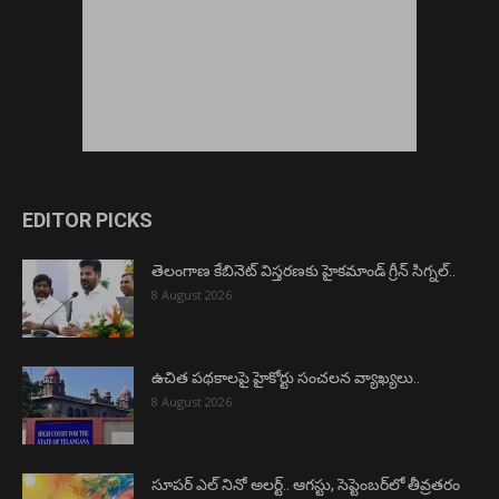
EDITOR PICKS
తెలంగాణ కేబినెట్ విస్తరణకు హైకమాండ్ గ్రీన్ సిగ్నల్..
8 August 2026
ఉచిత పథకాలపై హైకోర్టు సంచలన వ్యాఖ్యలు..
8 August 2026
సూపర్ ఎల్ నినో అలర్ట్.. ఆగస్టు, సెప్టెంబర్‌లో తీవ్రతరం