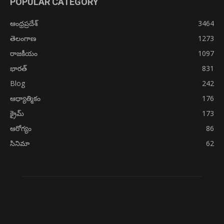
POPULAR CATEGORY
ఆంధ్రప్రదేశ్
3464
తెలంగాణ
1273
రాజకీయం
1097
భారత్
831
Blog
242
ఆధ్యాత్మికం
176
క్రైమ్
173
ఆరోగ్యం
86
సినిమా
62