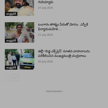
గురియ్యారు
21 July 2026
ఆంధ్రప్రదేశ్
బంగారం తాకట్టు పేరుతో మోసం.. ఎస్పీకి
ఫిర్యాదుమహిళ…..
21 July 2026
ఆంధ్రప్రదేశ్
తల్లీ–బిడ్డ ఎక్స్‌ప్రెస్’ నూతన వాహనాలను
పరిశీలించిన ముఖ్యమంత్రి చంద్రబాబు.
20 July 2026
ఆంధ్రప్రదేశ్
- Advertisment -