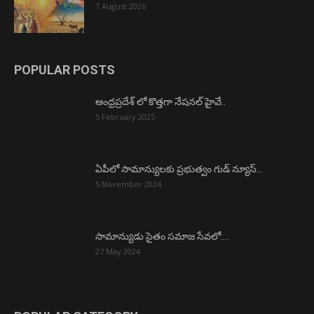
7 August 2026
POPULAR POSTS
ఆంధ్రప్రదేశ్ లో కొత్తగా నేషనల్ హైవే..
5 February 2025
ఏపీలో సామాన్యులకు ప్రభుత్వం గుడ్ న్యూస్…
5 November 2024
సామాన్యుడు సైతం సమాజ సేవలో….
27 May 2024