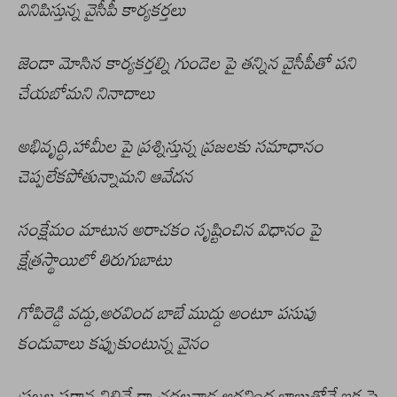
వినిపిస్తున్న వైసీపీ కార్యకర్తలు
జెండా మోసిన కార్యకర్తల్ని గుండెల పై తన్నిన వైసీపీతో పని
చేయబోమని నినాదాలు
అభివృద్ధి,హామీల పై ప్రశ్నిస్తున్న ప్రజలకు సమాధానం
చెప్పలేకపోతున్నామని ఆవేదన
సంక్షేమం మాటున అరాచకం సృష్టించిన విధానం పై
క్షేత్రస్థాయిలో తిరుగుబాటు
గోపిరెడ్డి వద్దు,అరవింద బాబే ముద్దు అంటూ పసుపు
కండువాలు కప్పుకుంటున్న వైనం
ప్రజల పక్షాన నిలిచే డా.చదలవాడ అరవింద బాబుతోనే ఇక పై