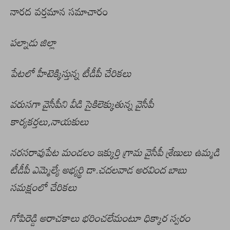
నారద వర్తమాన సమాచారం
పల్నాడు జిల్లా
పేటలో హీటెక్కిస్తున్న టీడీపీ చేరికలు
వరుసగా వైసీపీని వీడి సైకిలెక్కుతున్న వైసీపీ
కార్యకర్తలు,నాయకులు
నరసరావుపేట మండలం ఇక్కుర్తి గ్రామ వైసీపీ శ్రేణులు ఉమ్మడి
టీడీపీ ఎమ్మెల్యే అభ్యర్థి డా.చదలవాడ అరవింద బాబు
సమక్షంలో చేరికలు
గోపిరెడ్డి అరాచకాలు భరించలేమంటూ ధిక్కార స్వరం