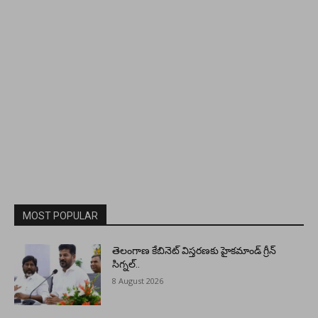
MOST POPULAR
తెలంగాణ కేబినెట్ విస్తరణకు హైకమాండ్ గ్రీన్
సిగ్నల్..
8 August 2026