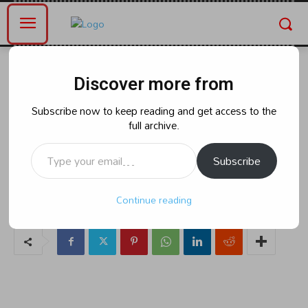
Home
ఆంధ్రప్రదేశ్
Discover more from
ఆంధ్రప్రదేశ్
రాజకీయం
వరుసగా వైసీపీని వీడి సైకిలెక్కుతున్న
Subscribe now to keep reading and get access to the
full archive.
వైసీపీ కార్యకర్తలు,నాయకులు : డా
Type your email…
.చదలవాడ అరవిందబాబు
Subscribe
Continue reading
By
naradanews.in
Sunday, April 21, 2024 8:07 am
0
73