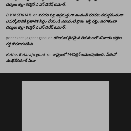
చర్యలు జిల్లా కలెక్టర్ ఎ ఎస్ దినేష్ కుమార్.
B V N SEKHAR
వరదల పట్ల అప్రమత్తంగా ఉండండి వరదలు సమర్ధవంతంగా
on
ఎదుర్కోటానికి ప్రణాళిక సిద్ధం చేయండి ఎటువంటి ప్రాణ, ఆస్థి నష్టం జరగకుండా
చర్యలు జిల్లా కలెక్టర్ ఎ ఎస్ దినేష్ కుమార్.
కలియుగ దైవమైన తిరుమలలో శనివారం భక్తుల
ponnekanti jagannagasai
on
రద్దీ కొనసాగుతోంది.
Kotha. Balaraju goud
రాష్ట్రంలో 144సెక్షన్ అమలవుతుంది : సీఈవో
on
ముఖేశ్‌కుమార్‌ మీనా