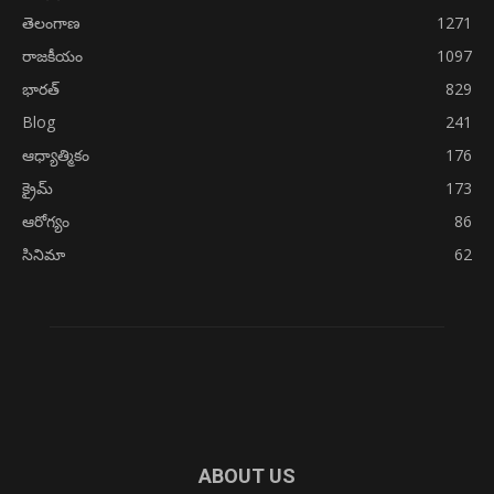
తెలంగాణ
1271
రాజకీయం
1097
భారత్
829
Blog
241
ఆధ్యాత్మికం
176
క్రైమ్
173
ఆరోగ్యం
86
సినిమా
62
ABOUT US