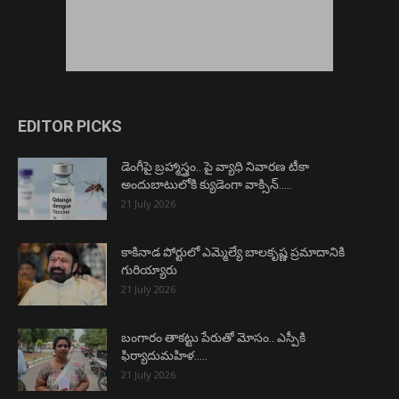
EDITOR PICKS
డెంగీపై బ్రహ్మాస్త్రం.. పై వ్యాధి నివారణ టీకా
అందుబాటులోకి క్యుడెంగా వాక్సిన్…..
21 July 2026
కాకినాడ పోర్టులో ఎమ్మెల్యే బాలకృష్ణ ప్రమాదానికి
గురియ్యారు
21 July 2026
బంగారం తాకట్టు పేరుతో మోసం.. ఎస్పీకి
ఫిర్యాదుమహిళ…..
21 July 2026