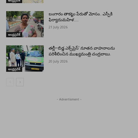
ఆంధ్రప్రదేశ్
బంగారం తాకట్టు పేరుతో మోసం.. ఎస్పీకి
ఫిర్యాదుమహిళ…..
21 July 2026
ఆంధ్రప్రదేశ్
తల్లీ–బిడ్డ ఎక్స్‌ప్రెస్’ నూతన వాహనాలను
పరిశీలించిన ముఖ్యమంత్రి చంద్రబాబు.
20 July 2026
ఆంధ్రప్రదేశ్
- Advertisment -