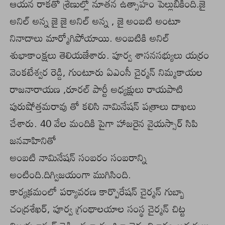
ఆయన రాకతో శ్రేణుల్లో నూతన ఉత్సాహం పెల్లుబికింది.జై
అనిల్ అన్న జై జై అనిల్ అన్న , జై అంబటి అంటూ
నినాదాలు మార్మోగిపోయాయి. అంబటికి అనిల్
శుభాకాంక్షలు తెలియజేశారు. పూర్వ శాసనసభ్యులు యర్రం
వెంకటేశ్వర రెడ్డి, గుంటూరు ఏఎంసీ చైర్మన్ నిమ్మకాయల
రాజనారాయణ ,రూరల్ పార్టీ అధ్యక్షులు రాయపాటి
పురుషోత్తమరావు తో కలిసి నామినేషన్ పత్రాలు దాఖలు
చేశారు. 40 వేల మందికి పైగా హాజరైన వైయస్సార్ సిపి
జనవాహినితో
అంబటి నామినేషన్ సంబరం సంబరాన్ని
అంటింది.దిగ్విజయంగా ముగిసింది.
కార్యక్రమంలో పర్యావరణ కార్పొరేషన్ చైర్మన్ గుబ్బా
చంద్రశేఖర్, పూర్వ గ్రంథాలయాల సంస్థ చైర్మన్ చిట్ట