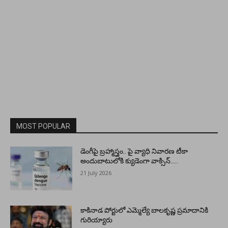
MOST POPULAR
డెంగీపై బ్రహ్మాస్త్రం.. పై వ్యాధి నివారణ టీకా
అందుబాటులోకి క్యుడెంగా వాక్సిన్…..
21 July 2026
కాకినాడ పోర్టులో ఎమ్మెల్యే బాలకృష్ణ ప్రమాదానికి
గురియ్యారు