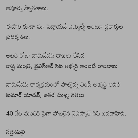
అపూర్వ స్వాగతాలు.
ఈసారి కూడా మా పెద్దాయనే ఎమ్మెల్యే అంటూ ప్లకార్డుల
ప్రదర్శనలు.
ఆఖరి రోజు నామినేషన్ దాఖలు చేసిన
రాష్ట్ర మంత్రి, వైఎస్ఆర్ సిపి అభ్యర్థి అంబటి రాంబాబు
నామినేషన్ కార్యక్రమంలో పాల్గొన్న ఎంపీ అభ్యర్థి అనిల్
కుమార్ యాదవ్, ఇతర ముఖ్య నేతలు
40 వేల మందికి పైగా హాజరైన వైఎస్సార్ సిపి జనవాహిని.
సత్తెనపల్లి