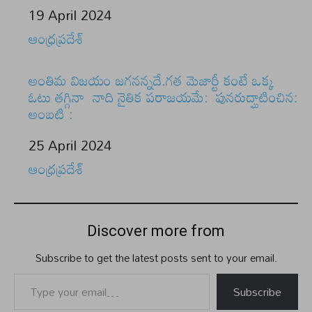
Date
19 April 2024
In relation to
ఆంధ్రప్రదేశ్
అంతిమ విజయం జగనన్నదే.గత మెజార్టీ కంటే ఒక్క
ఓటు తగ్గినా నాది నైతిక పరాజయమే: పునరుద్ఘాటించిన:
అంబటి :
Date
25 April 2024
In relation to
ఆంధ్రప్రదేశ్
Discover more from
Subscribe to get the latest posts sent to your email.
Type your email…
Subscribe