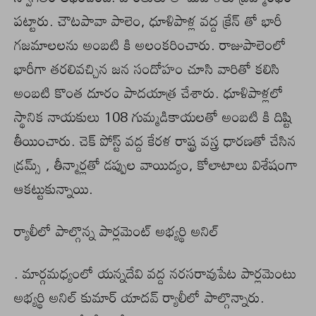
పట్టారు. చౌటపావా పాలెం, ధూళిపాళ్ల వద్ద క్రేన్ తో భారీ
గజమాలలను అంబటి కి అలంకరించారు. రాజుపాలెంలో
భారీగా తరలివచ్చిన జన సందోహం చూసి వారితో కలిసి
అంబటి కొంత దూరం పాదయాత్ర చేశారు. ధూళిపాళ్లలో
స్థానిక నాయకులు 108 గుమ్మడికాయలతో అంబటి కి దిష్టి
తీయించారు. చెక్ పోస్ట్ వద్ద కేరళ రాష్ట్ర వస్త్ర ధారణతో చేసిన
డ్రమ్స్ , తీన్మార్లతో డప్పుల వాయిద్యం, కోలాటాలు విశేషంగా
ఆకట్టుకున్నాయి.
ర్యాలీలో పాల్గొన్న పార్లమెంట్ అభ్యర్థి అనిల్
. మార్గమధ్యంలో యన్నదేవి వద్ద నరసరావుపేట పార్లమెంటు
అభ్యర్థి అనిల్ కుమార్ యాదవ్ ర్యాలీలో పాల్గొన్నారు.