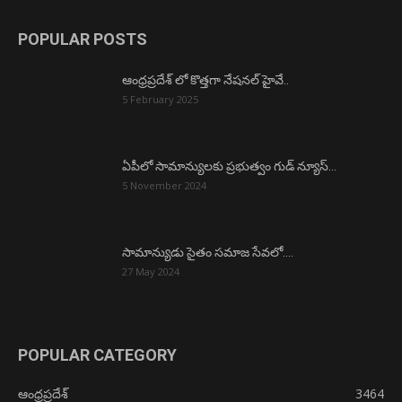
POPULAR POSTS
ఆంధ్రప్రదేశ్ లో కొత్తగా నేషనల్ హైవే..
5 February 2025
ఏపీలో సామాన్యులకు ప్రభుత్వం గుడ్ న్యూస్…
5 November 2024
సామాన్యుడు సైతం సమాజ సేవలో….
27 May 2024
POPULAR CATEGORY
ఆంధ్రప్రదేశ్
3464