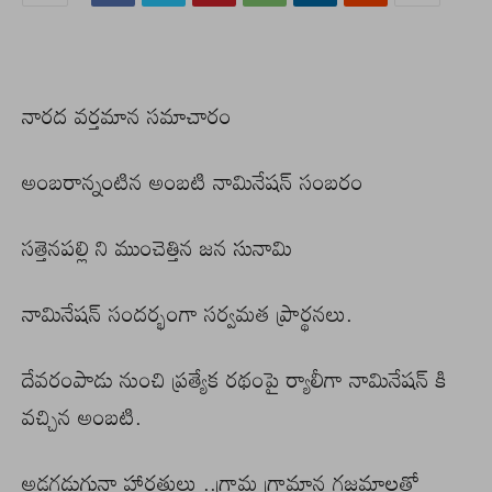
నారద వర్తమాన సమాచారం
అంబరాన్నంటిన అంబటి నామినేషన్ సంబరం
సత్తెనపల్లి ని ముంచెత్తిన జన సునామి
నామినేషన్ సందర్భంగా సర్వమత ప్రార్థనలు.
దేవరంపాడు నుంచి ప్రత్యేక రథంపై ర్యాలీగా నామినేషన్ కి
వచ్చిన అంబటి.
అడగడుగునా హారతులు ..గ్రామ గ్రామాన గజమాలతో