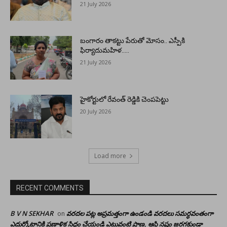
21 July 2026
బంగారం తాకట్టు పేరుతో మోసం.. ఎస్పీకి
ఫిర్యాదుమహిళ…..
21 July 2026
హైకోర్టులో రేవంత్ రెడ్డికి చెంపపెట్టు
20 July 2026
Load more
RECENT COMMENTS
B V N SEKHAR
వరదల పట్ల అప్రమత్తంగా ఉండండి వరదలు సమర్ధవంతంగా
on
ఎదుర్కోటానికి ప్రణాళిక సిద్ధం చేయండి ఎటువంటి ప్రాణ, ఆస్థి నష్టం జరగకుండా