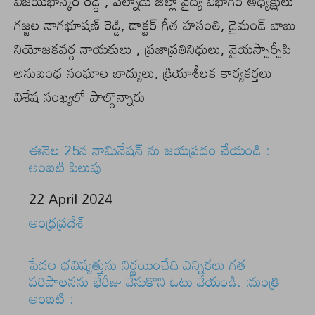
విజయభాస్కర్ రెడ్డి , పల్నాడు జిల్లా వైద్య విభాగం అధ్యక్షులు
గజ్జల నాగభూషణ్ రెడ్డి, డాక్టర్ గీత హసంతి, డైమండ్ బాబు
నియోజకవర్గ నాయకులు , ప్రజాప్రతినిధులు, వైయస్సార్సీపి
అనుబంధ సంఘాల బాద్యులు, క్రియాశీలక కార్యకర్తలు
విశేష సంఖ్యలో పాల్గొన్నారు
ఈనెల 25న నామినేషన్ ను జయప్రదం చేయండి :
అంబటి పిలుపు
Date
22 April 2024
In relation to
ఆంధ్రప్రదేశ్
పేదల భవిష్యత్తును నిర్ణయించేది ఎన్నికలు గత
పరిపాలనను భేరీజు వేసుకొని ఓటు వేయండి. :మంత్రి
అంబటి :