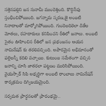
సత్తెనపల్లిని జన సునామీ ముంచెత్తింది. కొద్దిసేపు
స్తంభించిపోయింది. జగన్నామ స్మరణ,జై అంబటి
నినాదాలతో మార్మోగిపోయింది. గుండెలదిరెలా డిజేల
మోతలు, రహదారులు కనిపించని రీతిలో జనాలు. అంబటి
సైతం ఊహించిన రీతిలో జన ప్రభంజనం ఆయన
నామినేషన్ కు తరలివచ్చింది. అపారమైన అభిమానంతో
పల్లెలన్నీ కదిలి వచ్చాయి. కుటుంబ సమేతంగా వచ్చిన
జనాన్ని చూసి జాతరలా పట్టణం మురిసిపోయింది.
వైయస్సార్ సిపి అభ్యర్థిగా అంబటి రాంబాబు నామినేషన్
కార్యక్రమం దిగ్విజయమైంది.
సర్వమత ప్రార్ధనలతో ప్రారంభమై..