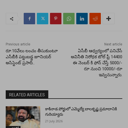
Previous article
Next article
రూ.10వేలు లంచం తీసుకుంటూ
ఏసీబీ ఆధ్వర్యంలో పనిచేసే
ఎసీబీకి పట్టుబడ్డ జూనియర్
అవినీతి నిరోధక టోల్ ఫ్రీ 14400
అసిస్టెంట్ ప్రసాద్..
ఈ నెంబర్ కి ఫోన్ చేస్తే 5000/-
రూ నుoచి 10000/-రూ
ఇవ్వనున్నారు.
RELATED ARTICLES
కాకినాడ పోర్టులో ఎమ్మెల్యే బాలకృష్ణ ప్రమాదానికి
గురియ్యారు
21 July 2026