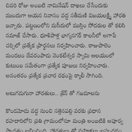
చివరి రోజు అంబటి నామినేషన్ దాఖలు చేసేందుకు
ముందుగా ఆయన నివాసం వద్ద సతీమణి విజయలక్ష్మి హారతి
ఇచ్చారు. పట్టణంలోని మసీదులో ముస్లిం సోదరుల తో కలిసి
నమాజ్ చేసారు. ధూళిపాళ్ల భాగ్యనగర్ కాలనీలో అగాపే
చర్చిలో ప్రత్యేక ప్రార్థనలు నిర్వహించారు. రాజుపాలెం
మండలం దేవరంపాడు వెంకటేశ్వర స్వామి ఆలయంలో
కుటుంబ సమేతంగా ప్రత్యేక పూజలు నిర్వహించారు.
అనంతరం ప్రత్యేక ప్రచార రథంపై ర్యాలీ సాగింది.
అటుగడుగునా హారతులు.. క్రేన్ తో గజమాలను
కొండమోడు వద్ద నుంచి సత్తెనపల్లి వరకు ప్రధాన
రహదారిలోని ప్రతి గ్రామంలోనూ మంత్రి అంబటికి అపూర్వ
స్వాగతం లభించింది. హారతులు తో మహిళలు బ్రహ్మరథం