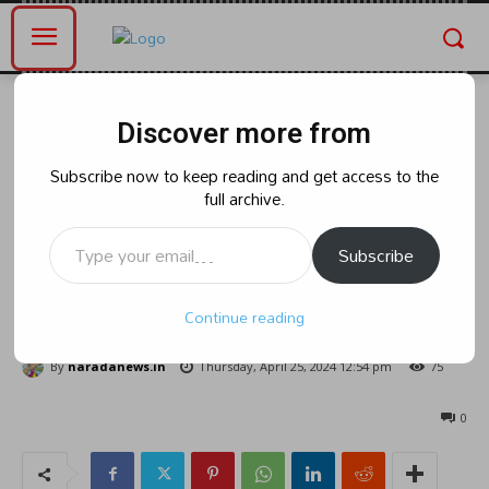
Home
ఆంధ్రప్రదేశ్
Discover more from
ఆంధ్రప్రదేశ్
రాజకీయం
నామినేషన్ సందర్భంగా సర్వమత
Subscribe now to keep reading and get access to the
full archive.
ప్రార్థనలు.దేవరంపాడు నుంచి ప్రత్యేక
Type your email…
రథంపై ర్యాలీగా నామినేషన్ కి వచ్చిన
Subscribe
అంబటి.
Continue reading
By
naradanews.in
Thursday, April 25, 2024 12:54 pm
75
0