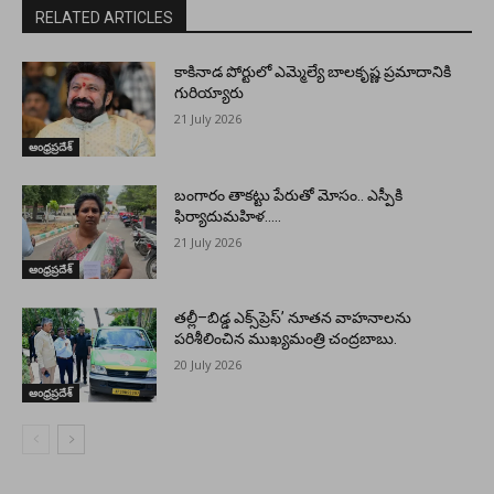
RELATED ARTICLES
కాకినాడ పోర్టులో ఎమ్మెల్యే బాలకృష్ణ ప్రమాదానికి
గురియ్యారు
21 July 2026
ఆంధ్రప్రదేశ్
బంగారం తాకట్టు పేరుతో మోసం.. ఎస్పీకి
ఫిర్యాదుమహిళ…..
21 July 2026
ఆంధ్రప్రదేశ్
తల్లీ–బిడ్డ ఎక్స్‌ప్రెస్’ నూతన వాహనాలను
పరిశీలించిన ముఖ్యమంత్రి చంద్రబాబు.
20 July 2026
ఆంధ్రప్రదేశ్