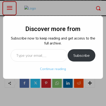
Home
ఆంధ్రప్రదేశ్
Discover more from
ఆంధ్రప్రదేశ్
రాజకీయం
నామినేషన్ ల ఘట్టం ముగిసిందని
Subscribe now to keep reading and get access to the
full archive.
నేతలు సంతోష పడేలోపే కొత్త సమస్యలు
Type your email…
ఎదురవుతున్నాయి.
Subscribe
Continue reading
By
naradanews.in
Friday, April 26, 2024 12:17 pm
0
61