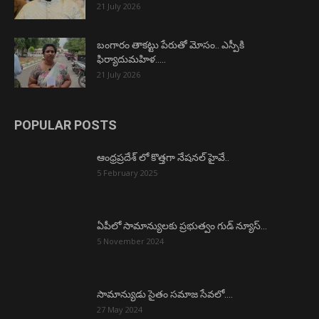
21 July 2026
బంగారం తాకట్టు పేరుతో మోసం.. ఎస్పీకి
ఫిర్యాదుమహిళ…..
21 July 2026
POPULAR POSTS
ఆంధ్రప్రదేశ్ లో కొత్తగా నేషనల్ హైవే..
5 February 2025
ఏపీలో సామాన్యులకు ప్రభుత్వం గుడ్ న్యూస్…
5 November 2024
సామాన్యుడు సైతం సమాజ సేవలో….
27 May 2024