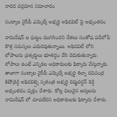
నారద వర్తమాన సమాచారం
నంద్యాల వైసీపీ ఎమ్మెల్యే అభ్యర్థి అఫిడవిట్ పై అభ్యంతరం
నామినేషన్ ల ఘట్టం ముగిసిందని నేతలు సంతోష పడేలోపే
కొత్త సమస్యలు ఎదురవుతున్నాయి. అఫిడవిట్ లోని
లోపాలను ప్రత్యర్థులు భూతద్దం వేసి వెదుకుతున్నారు.
లోపాలు ఉంటే ఎన్నికల అధికారులకు ఫిర్యాదు చేస్తున్నారు.
తాజాగా నంద్యాల వైసీపీ ఎమ్మెల్యే అభ్యర్థి శిల్పా రవిచంద్ర
కిషోర్రెడ్డి అఫిడవిట్పై స్వతంత్ర అభ్యర్థి విష్ణువర్ధన్ రెడ్డి
అభ్యంతరం వ్యక్తం చేశారు. కోట్ల విలువైన ఆస్తులను
నామినేషన్ లో చూపలేదని అధికారులకు ఫిర్యాదు చేశారు.