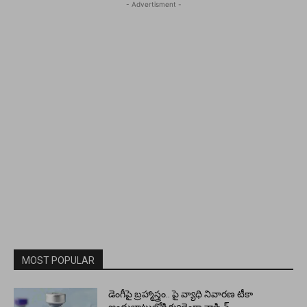
- Advertisment -
MOST POPULAR
డెంగీపై బ్రహ్మాస్త్రం.. పై వ్యాధి నివారణ టీకా