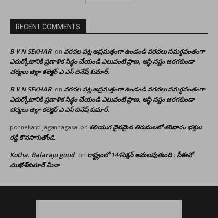
RECENT COMMENTS
B V N SEKHAR
వరదల పట్ల అప్రమత్తంగా ఉండండి వరదలు సమర్ధవంతంగా
on
ఎదుర్కోటానికి ప్రణాళిక సిద్ధం చేయండి ఎటువంటి ప్రాణ, ఆస్థి నష్టం జరగకుండా
చర్యలు జిల్లా కలెక్టర్ ఎ ఎస్ దినేష్ కుమార్.
B V N SEKHAR
వరదల పట్ల అప్రమత్తంగా ఉండండి వరదలు సమర్ధవంతంగా
on
ఎదుర్కోటానికి ప్రణాళిక సిద్ధం చేయండి ఎటువంటి ప్రాణ, ఆస్థి నష్టం జరగకుండా
చర్యలు జిల్లా కలెక్టర్ ఎ ఎస్ దినేష్ కుమార్.
కలియుగ దైవమైన తిరుమలలో శనివారం భక్తుల
ponnekanti jagannagasai
on
రద్దీ కొనసాగుతోంది.
Kotha. Balaraju goud
రాష్ట్రంలో 144సెక్షన్ అమలవుతుంది : సీఈవో
on
ముఖేశ్‌కుమార్‌ మీనా