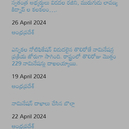
స్వతంత్ర అభ్యర్ధులు విడదల రజిని, మురుగుడు లావణ్య
కిడ్నాప్ ల కలకలం….
Date
26 April 2024
In relation to
ఆంధ్రప్రదేశ్
ఎన్నికల నోటిఫికేషన్ విడుదలైన తొలిరోజే నామినేషన్ల
ప్రక్రియ జోరుగా సాగింది. రాష్ట్రంలో తొలిరోజు మొత్తం
229 నామినేషన్లు దాఖలయ్యాయి.
Date
19 April 2024
In relation to
ఆంధ్రప్రదేశ్
నామినేషన్ దాఖాలు చేసిన బొల్లా
Date
22 April 2024
In relation to
ఆంధ్రప్రదేశ్