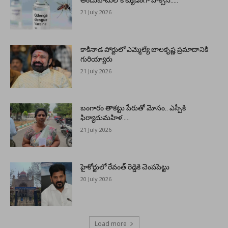
అందుబాటులోకి క్యుడెంగా వాక్సిన్…..
21 July 2026
కాకినాడ పోర్టులో ఎమ్మెల్యే బాలకృష్ణ ప్రమాదానికి
గురియ్యారు
21 July 2026
బంగారం తాకట్టు పేరుతో మోసం.. ఎస్పీకి
ఫిర్యాదుమహిళ…..
21 July 2026
హైకోర్టులో రేవంత్ రెడ్డికి చెంపపెట్టు
20 July 2026
Load more