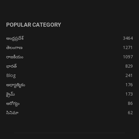
POPULAR CATEGORY
ఆంధ్రప్రదేశ్
3464
తెలంగాణ
1271
రాజకీయం
1097
భారత్
829
Blog
241
ఆధ్యాత్మికం
176
క్రైమ్
173
ఆరోగ్యం
86
సినిమా
62