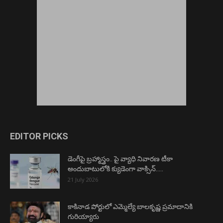
EDITOR PICKS
డెంగీపై బ్రహ్మాస్త్రం.. పై వ్యాధి నివారణ టీకా
అందుబాటులోకి క్యుడెంగా వాక్సిన్…..
21 July 2026
కాకినాడ పోర్టులో ఎమ్మెల్యే బాలకృష్ణ ప్రమాదానికి
గురియ్యారు