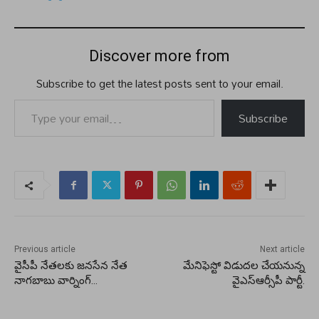
Discover more from
Subscribe to get the latest posts sent to your email.
Type your email…
Subscribe
Previous article
Next article
వైసీపీ నేతలకు జనసేన నేత
మేనిఫెస్టో విడుదల చేయనున్న
నాగబాబు వార్నింగ్…
వైఎస్ఆర్సీపీ పార్టీ.