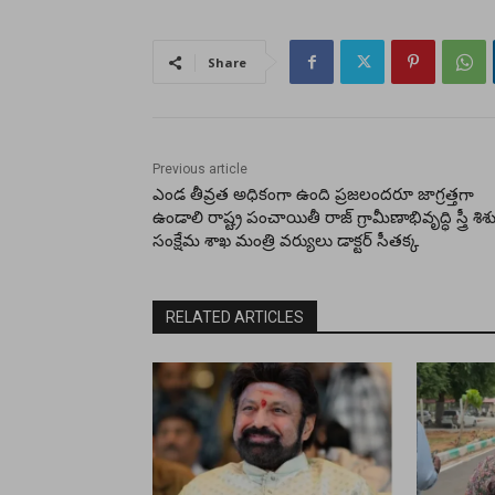
Share
Previous article
ఎండ తీవ్రత అధికంగా ఉంది ప్రజలందరూ జాగ్రత్తగా
ఉండాలి రాష్ట్ర పంచాయితీ రాజ్ గ్రామీణాభివృద్ధి స్త్రీ శిశ
సంక్షేమ శాఖ మంత్రి వర్యులు డాక్టర్ సీతక్క
RELATED ARTICLES