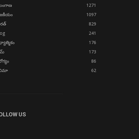
ెలంగాణ
1271
ాజకీయం
1097
రత్
829
log
241
్యాత్మికం
176
ైమ్
173
ోగ్యం
86
నిమా
62
OLLOW US