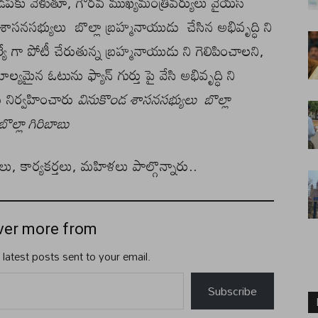
 గడపకు వెళుతూ, గౌరవ ముఖ్యమంత్రివర్యులు వైయస్
డ శాసనసభ్యులు బొల్లా బ్రహ్మనాయుడు చేసిన అభివృద్ధి ని
మెల్యే గా పోటీ చేరుతున్న బ్రహ్మనాయుడు ని గెలిపించాలని,
మైన ఓటును ఫ్యాన్ గుర్తు పై వేసి అభివృద్ధి ని
ు నిర్వహించారు
వినుకొండ శాసనసభ్యులు బొల్లా
్లా గిరిబాబు
 కార్యకర్తలు, మహిళలు పాల్గొన్నారు..
ver more from
 latest posts sent to your email.
Subscribe