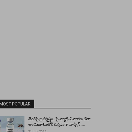
MOST POPULAR
డెంగీపై బ్రహ్మాస్త్రం.. పై వ్యాధి నివారణ టీకా
అందుబాటులోకి క్యుడెంగా వాక్సిన్…..
21 July 2026