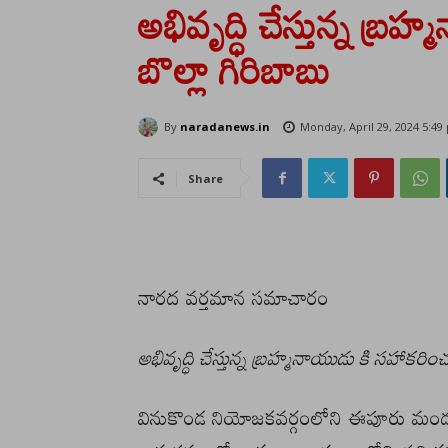
అభివృద్ధి చేస్తున్న బ్
బొల్లా గిరిబాబు
By
naradanews.in
Monday, April 29, 2024 5:49
Share
నారద వర్తమాన సమాచారం
అభివృద్ధి చేస్తున్న బ్రహ్మనాయుడు కి సహాకరిం
వినుకొండ నియోజకవర్గంలోని ఈపూరు మండల