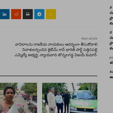
B
సమ
ప్
కు
B
సమ
Next article
ప్
వావిలాలను రాజకీయ నాయకులు ఆదర్శంగా తీసుకోవాలి
కు
ు
నివాళులర్పించిన జైబీమ్ రావ్ భారత్ పార్టీ సత్తెనపల్లి
ఎమ్మెల్యే అభ్యర్థి, న్యాయవాది జొన్నలగడ్డ విజయ్ కుమార్.
po
శన
Ko
అమ