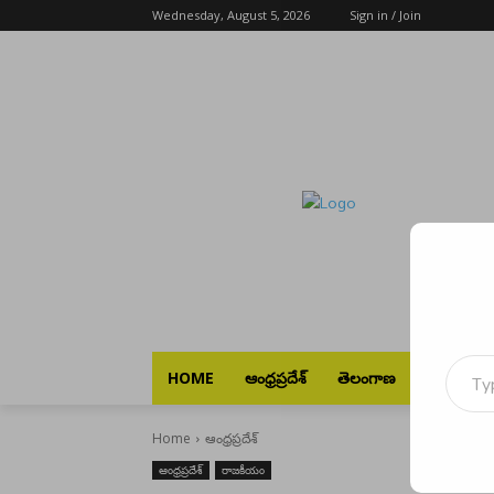
Wednesday, August 5, 2026
Sign in / Join
Type your emai
HOME
ఆంధ్రప్రదేశ్
తెలంగాణ
భారత్
Home
ఆంధ్రప్రదేశ్
ఆంధ్రప్రదేశ్
రాజకీయం