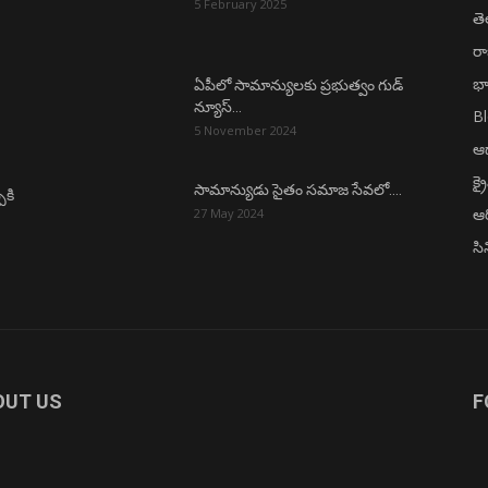
5 February 2025
త
ర
భా
ఏపీలో సామాన్యులకు ప్రభుత్వం గుడ్
న్యూస్…
B
5 November 2024
ఆధ
క్ర
సామాన్యుడు సైతం సమాజ సేవలో….
ీకి
ఆర
27 May 2024
సి
OUT US
F