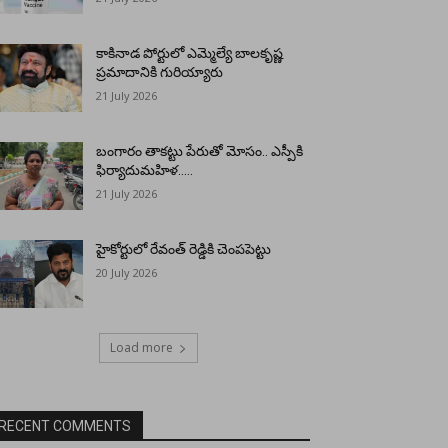
కాకినాడ పోర్టులో ఎమ్మెల్యే బాలకృష్ణ
ప్రమాదానికి గురియ్యారు
21 July 2026
బంగారం తాకట్టు పేరుతో మోసం.. ఎస్పీకి
ఫిర్యాదుమహిళ…..
21 July 2026
హైకోర్టులో రేవంత్ రెడ్డికి చెంపపెట్టు
20 July 2026
Load more
RECENT COMMENTS