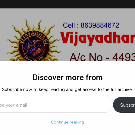
Discover more from
Subscribe now to keep reading and get access to the full archive.
l…
Subscr
రాజకీయం
క్రైమ్
స్పోర్ట్స్
సినిమా
ఆధ్యాత్మికం
బిజినెస్
శృ
Continue reading