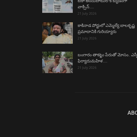
టీకా అందుబాటులోకి క్యుడెంగా
వాక్సిన్…..
21 July 2026
కాకినాడ పోర్టులో ఎమ్మెల్యే బాలకృష్ణ
ప్రమాదానికి గురియ్యారు
21 July 2026
బంగారం తాకట్టు పేరుతో మోసం.. ఎస్ప
ఫిర్యాదుమహిళ…..
21 July 2026
AB