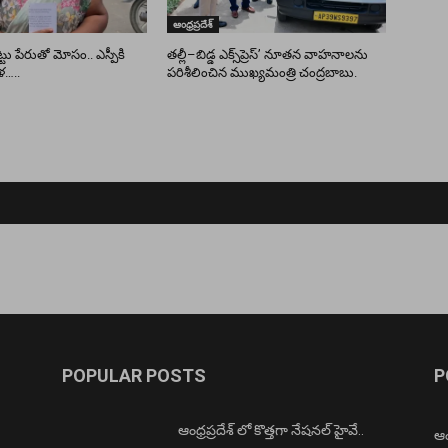
ఆంధ్రప్రదేశ్
ు పేరుతో మోసం.. ఎస్పీకి
తల్లీ–బిడ్డ ఎక్స్‌ప్రెస్’ నూతన వాహనాలను
ళ…..
పరిశీలించిన ముఖ్యమంత్రి చంద్రబాబు.
POPULAR POSTS
P
ఆంధ్రప్రదేశ్ లో కొత్తగా నేషనల్ హైవే..
ఆంధ