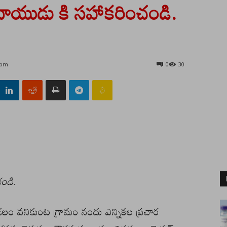
రహ్మనాయుడు కి సహాకరించండి.
 pm
0
30
చండి.
ం వనికుంట గ్రామం నందు ఎన్నికల ప్రచార