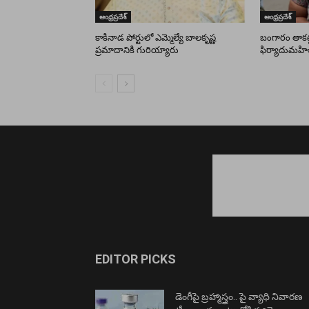
ఆంధ్రప్రదేశ్
ఆంధ్రప్రదేశ్
కాకినాడ పోర్టులో ఎమ్మెల్యే బాలకృష్ణ
బంగారం తాకట్ట
ప్రమాదానికి గురియ్యారు
ఫిర్యాదుమహి
EDITOR PICKS
డెంగీపై బ్రహ్మాస్త్రం.. పై వ్యాధి నివారణ