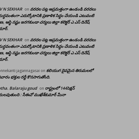
 V N SEKHAR
వరదల పట్ల అప్రమత్తంగా ఉండండి వరదలు
on
ర్ధవంతంగా ఎదుర్కోటానికి ప్రణాళిక సిద్ధం చేయండి ఎటువంటి
రాణ, ఆస్థి నష్టం జరగకుండా చర్యలు జిల్లా కలెక్టర్ ఎ ఎస్ దినేష్
మార్.
 V N SEKHAR
వరదల పట్ల అప్రమత్తంగా ఉండండి వరదలు
on
ర్ధవంతంగా ఎదుర్కోటానికి ప్రణాళిక సిద్ధం చేయండి ఎటువంటి
రాణ, ఆస్థి నష్టం జరగకుండా చర్యలు జిల్లా కలెక్టర్ ఎ ఎస్ దినేష్
మార్.
కలియుగ దైవమైన తిరుమలలో
nnekanti jagannagasai
on
ివారం భక్తుల రద్దీ కొనసాగుతోంది.
tha. Balaraju goud
రాష్ట్రంలో 144సెక్షన్
on
లవుతుంది : సీఈవో ముఖేశ్‌కుమార్‌ మీనా