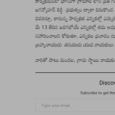
కార్యక్రమంలో భాగంగా గ్రామాల లోని ప్రతి
జగన్మోహన్ రెడ్డి ప్రభుత్వం ద్వారా వినుకొం
వివరిస్తూ, రానున్న సార్వత్రిక ఎన్నికల్లో ఎమ్
మే 13 తేదిన జరగబోయే ఎన్నికల్లో తమ అమూల్య
సహారించాలని కోరుతూ, ఎన్నికల ప్రచారం న
బ్రహ్మనాయుడు తనయుడు యువ నాయకులు బొల
వారితో పాటు మండల, గ్రామ స్థాయి నాయకులు,
Disco
Subscribe to get the
Type your email…