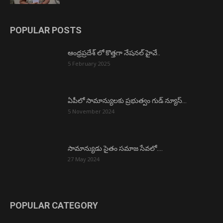
POPULAR POSTS
ఆంధ్రప్రదేశ్ లో కొత్తగా నేషనల్ హైవే..
5 February 2025
ఏపీలో సామాన్యులకు ప్రభుత్వం గుడ్ న్యూస్…
5 November 2024
సామాన్యుడు సైతం సమాజ సేవలో….
27 May 2024
POPULAR CATEGORY