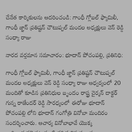
చేనేత కార్మికులను ఆదరించండి: గాంధీ గ్లోబల్ ఫ్యామిలీ,
గాంధీ జ్ఞాన్ ప్రతిష్టన్ చౌటుప్పల్ మండల అధ్యక్షులు వెన్ రెడ్డి
సంధ్యా రాజు
నారద వర్తమాన సమాచారం: భూదాన్ పోచంపల్లి, ప్రతినిధి:
గాంధీ గ్లోబల్ ఫ్యామిలీ, గాంధీ జ్ఞాన్ ప్రతిష్టన్ చౌటుప్పల్
మండల అధ్యక్షులు వెన్ రెడ్డి సంధ్యా రాజు ఆధ్వర్యంలో 20
మందితో కూడిన ప్రతినిధుల బృందం రాష్ట్ర చైర్మన్ డాక్టర్
గున్న రాజేందర్ రెడ్డి సారధ్యంలో ఈరోజు భూదాన్
పోచంపల్లి లోని భూదాన్ గంగోత్రి వినోబా మందిరం
సందర్శించారు. ఆచార్య వినోబాభావే యొక్క