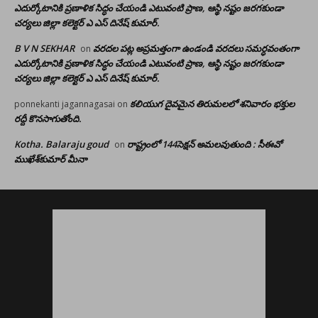
ఎదుర్కోటానికి ప్రణాళిక సిద్ధం చేయండి ఎటువంటి ప్రాణ, ఆస్థి నష్టం జరగకుండా
చర్యలు జిల్లా కలెక్టర్ ఎ ఎస్ దినేష్ కుమార్.
B V N SEKHAR
వరదల పట్ల అప్రమత్తంగా ఉండండి వరదలు సమర్ధవంతంగా
on
ఎదుర్కోటానికి ప్రణాళిక సిద్ధం చేయండి ఎటువంటి ప్రాణ, ఆస్థి నష్టం జరగకుండా
చర్యలు జిల్లా కలెక్టర్ ఎ ఎస్ దినేష్ కుమార్.
కలియుగ దైవమైన తిరుమలలో శనివారం భక్తుల
ponnekanti jagannagasai
on
రద్దీ కొనసాగుతోంది.
Kotha. Balaraju goud
రాష్ట్రంలో 144సెక్షన్ అమలవుతుంది : సీఈవో
on
ముఖేశ్‌కుమార్‌ మీనా