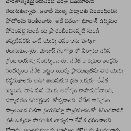
చారిత్రాత్మకమైనటువంటి చరిత్ర విషయాలను
తెలుసుకున్నారు. ఆనాటి ముఖ్య ఘట్టాలకు సంబంధించిన
ఫోటోలను తిలకించారు. అదే విధంగా భూదాన్ ఉద్యమం
పోచంపల్లి నుండి యే ప్రారంభించినప్పటి నుండి
ఇప్పటివరకు వాటి యొక్క వివరాలను పూర్తిగా
తెలుసుకున్నారు. భూదాన్ గంగోత్రి లో ఏర్పాటు చేసిన
గ్రంథాలయాన్ని సందర్శించారు. చేనేత కార్మికుల ఇండ్లను
సందర్శించి చేనేత బట్టల యొక్క ప్రాముఖ్యతను వారి యొక్క
కష్టసుఖాలను అడిగి తెలుసుకుని ప్రతి ఒక్కరూ చేనేత
బట్టలను వాడి మన యొక్క ఆరోగ్యం కాపాడుకోవాలని,
పర్యావరణ పరిరక్షణకు తోడ్పడాలని, చేనేత కార్మికుల
స్వాలంబన దిశగా ప్రయనిస్తూ స్వాభిమానంతో జీవించడానికి
ప్రతి ఒక్కరూ సామాజిక బాధ్యతగా చేనేత ధరించాలని
కోరారు. అంతకుముందు టూరిజం హౌస్ ను తిలకించారు.