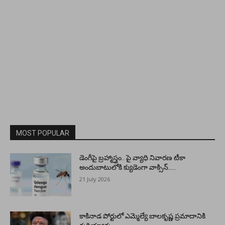
MOST POPULAR
డెంగీపై బ్రహ్మాస్త్రం.. పై వ్యాధి నివారణ టీకా
అందుబాటులోకి క్యుడెంగా వాక్సిన్…..
21 July 2026
కాకినాడ పోర్టులో ఎమ్మెల్యే బాలకృష్ణ ప్రమాదానికి