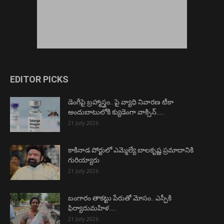
EDITOR PICKS
డెంగీపై బ్రహ్మాస్త్రం.. పై వ్యాధి నివారణ టీకా
అందుబాటులోకి క్యుడెంగా వాక్సిన్…..
21 July 2026
కాకినాడ పోర్టులో ఎమ్మెల్యే బాలకృష్ణ ప్రమాదానికి
గురియ్యారు
21 July 2026
బంగారం తాకట్టు పేరుతో మోసం.. ఎస్పీకి
ఫిర్యాదుమహిళ…..
21 July 2026