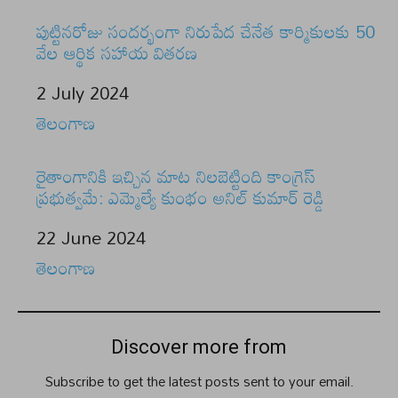
పుట్టినరోజు సందర్భంగా నిరుపేద చేనేత కార్మికులకు 50
వేల ఆర్థిక సహాయ వితరణ
Date
2 July 2024
In relation to
తెలంగాణ
రైతాంగానికి ఇచ్చిన మాట నిలబెట్టింది కాంగ్రెస్
ప్రభుత్వమే: ఎమ్మెల్యే కుంభం అనిల్ కుమార్ రెడ్డి
Date
22 June 2024
In relation to
తెలంగాణ
Discover more from
Subscribe to get the latest posts sent to your email.