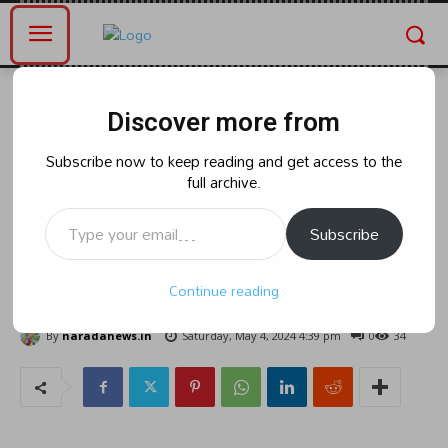
Home
తెలంగాణ
Discover more from
తెలంగాణ
రాజకీయం
చేనేత కార్మికులను ఆదరించండి: గాంధీ
Subscribe now to keep reading and get access to the
full archive.
గ్లోబల్ ఫ్యామిలీ, గాంధీ జ్ఞాన్ ప్రతిష్టన్
Type your email…
చౌటుప్పల్ మండల అధ్యక్షులు వెన్ రెడ్డి
Subscribe
సంధ్యా రాజు
Continue reading
By
naradanews.in
Saturday, May 4, 2024 4:39 pm
0
34