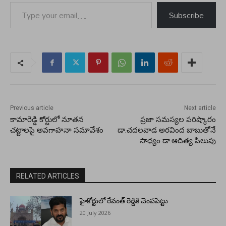
Type your email…
Subscribe
Previous article
Next article
కామారెడ్డి కోర్టులో నూతన
ప్రజా సమస్యల పరిష్కారం
చట్టాలపై అవగాహనా సమావేశం
డా.చదలవాడ అరవింద బాబుతోనే
సాధ్యం డా.ఆదిత్య పిలుపు
RELATED ARTICLES
హైకోర్టులో రేవంత్ రెడ్డికి చెంపపెట్టు
20 July 2026