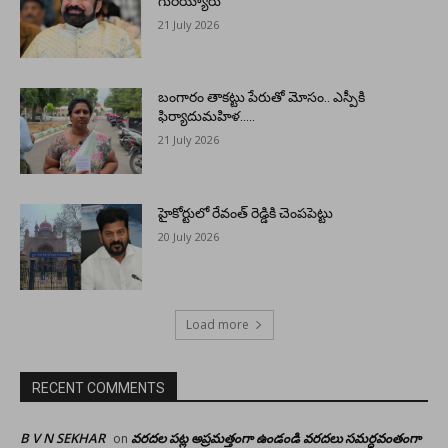
గురియ్యారు
21 July 2026
బంగారం తాకట్టు పేరుతో మోసం.. ఎస్పీకి
ఫిర్యాదుమహిళ…..
21 July 2026
హైకోర్టులో రేవంత్ రెడ్డికి చెంపపెట్టు
20 July 2026
Load more
RECENT COMMENTS
B V N SEKHAR
వరదల పట్ల అప్రమత్తంగా ఉండండి వరదలు సమర్ధవంతంగా
on