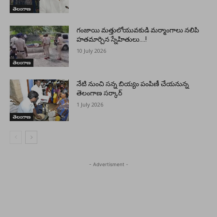
తెలంగాణ
గంజాయి మత్తులోయువకుడి మర్మాంగాలు నలిపి
హతమార్చిన స్నేహితులు….!
10 July 2026
తెలంగాణ
నేటి నుంచి సన్న బియ్యం పంపిణీ చేయనున్న
తెలంగాణ సర్కార్
1 July 2026
తెలంగాణ
- Advertisment -