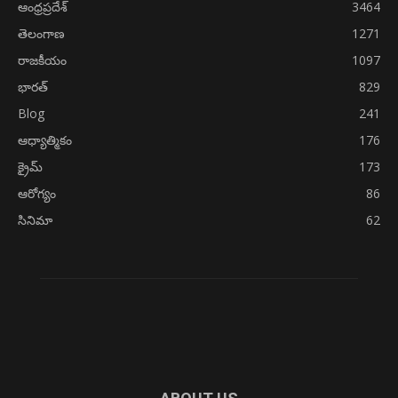
ఆంధ్రప్రదేశ్
3464
తెలంగాణ
1271
రాజకీయం
1097
భారత్
829
Blog
241
ఆధ్యాత్మికం
176
క్రైమ్
173
ఆరోగ్యం
86
సినిమా
62