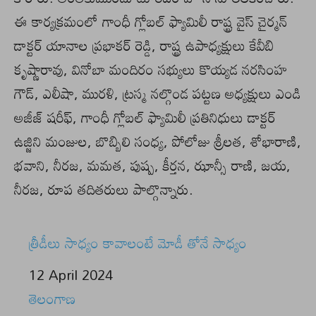
ఈ కార్యక్రమంలో గాంధీ గ్లోబల్ ఫ్యామిలీ రాష్ట్ర వైస్ చైర్మన్
డాక్టర్ యానాల ప్రభాకర్ రెడ్డి, రాష్ట్ర ఉపాధ్యక్షులు కేవీబి
కృష్ణారావు, వినోబా మందిరం సభ్యులు కొయ్యడ నరసింహ
గౌడ్, ఎలీషా, మురళి, ట్రస్మ నల్గొండ పట్టణ అధ్యక్షులు ఎండి
అజీజ్ షరీఫ్, గాంధీ గ్లోబల్ ఫ్యామిలీ ప్రతినిధులు డాక్టర్
ఉజ్జిని మంజుల, బొబ్బిలి సంధ్య, పోలోజు శ్రీలత, శోభారాణి,
భవాని, నీరజ, మమత, పుష్ప, కీర్తన, ఝాన్సీ రాణి, జయ,
నీరజ, రూప తదితరులు పాల్గొన్నారు.
త్రీడీలు సాధ్యం కావాలంటే మోడీ తోనే సాధ్యం
Date
12 April 2024
In relation to
తెలంగాణ