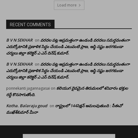
Load more
RECENT COMMENTS
B V N SEKHAR
వరదల పట్ల అప్రమత్తంగా ఉండండి వరదలు సమర్ధవంతంగా
on
ఎదుర్కోటానికి ప్రణాళిక సిద్ధం చేయండి ఎటువంటి ప్రాణ, ఆస్థి నష్టం జరగకుండా
చర్యలు జిల్లా కలెక్టర్ ఎ ఎస్ దినేష్ కుమార్.
B V N SEKHAR
వరదల పట్ల అప్రమత్తంగా ఉండండి వరదలు సమర్ధవంతంగా
on
ఎదుర్కోటానికి ప్రణాళిక సిద్ధం చేయండి ఎటువంటి ప్రాణ, ఆస్థి నష్టం జరగకుండా
చర్యలు జిల్లా కలెక్టర్ ఎ ఎస్ దినేష్ కుమార్.
కలియుగ దైవమైన తిరుమలలో శనివారం భక్తుల
ponnekanti jagannagasai
on
రద్దీ కొనసాగుతోంది.
Kotha. Balaraju goud
రాష్ట్రంలో 144సెక్షన్ అమలవుతుంది : సీఈవో
on
ముఖేశ్‌కుమార్‌ మీనా