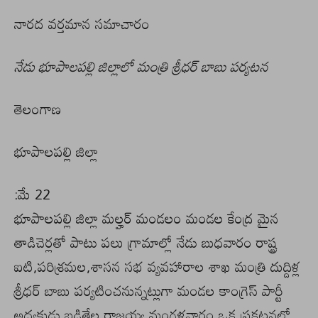
నారద వర్తమాన సమాచారం
నేడు భూపాలపల్లి జిల్లాలో మంత్రి శ్రీధర్ బాబు పర్యటన
తెలంగాణ
భూపాలపల్లి జిల్లా
:మే 22
భూపాలపల్లి జిల్లా మల్హర్ మండలం మండల కేంద్ర మైన
తాడిచెర్లతో పాటు పలు గ్రామాల్లో నేడు బుధవారం రాష్ట్ర
ఐటి,పరిశ్రమల,శాసన సభ వ్యవహారాల శాఖ మంత్రి దుద్దిళ్ల
శ్రీధర్ బాబు పర్యటించనున్నట్లుగా మండల కాంగ్రెస్ పార్టీ
అధ్యక్షుడు బడితేల రాజయ్య మంగళవారం ఒక ప్రకటనలో