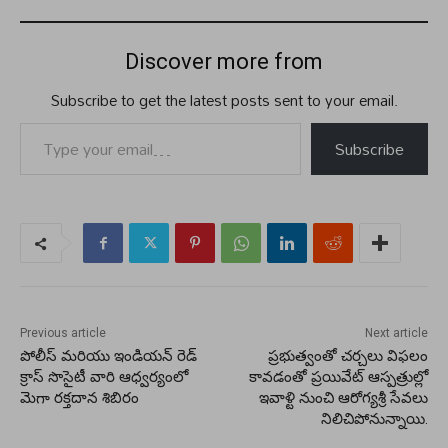
Discover more from
Subscribe to get the latest posts sent to your email.
Type your email…
Subscribe
Previous article
Next article
పోలీస్ మరియు ఇండియన్ రెడ్
ప్రభుత్వంతో చర్చలు విఫలం
క్రాస్ సొసైటీ వారి ఆధ్వర్యంలో
కావడంతో ప్రయివేట్ ఆస్పత్రుల్లో
మెగా రక్తదాన శిబిరం
ఇవాళ్టి నుంచి ఆరోగ్యశ్రీ సేవలు
నిలిచిపోనున్నాయి.