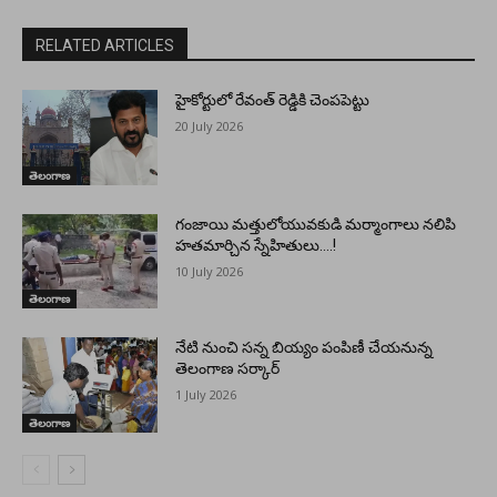
RELATED ARTICLES
హైకోర్టులో రేవంత్ రెడ్డికి చెంపపెట్టు
20 July 2026
తెలంగాణ
గంజాయి మత్తులోయువకుడి మర్మాంగాలు నలిపి
హతమార్చిన స్నేహితులు….!
10 July 2026
తెలంగాణ
నేటి నుంచి సన్న బియ్యం పంపిణీ చేయనున్న
తెలంగాణ సర్కార్
1 July 2026
తెలంగాణ