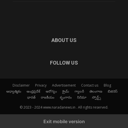
ABOUT US
FOLLOW US
Disclaimer
Privacy
Advertisement
Contact us
Blog
ఆధ్యాత్మికం
ఆంధ్రప్రదేశ్
ఆరోగ్యం
క్రైమ్
గ్యాలరీ
తెలంగాణ
బిజినెస్
భారత్
రాజకీయం
శృంగారం
సినిమా
స్పోర్ట్స్
© 2023 - 2024 www.naradanews.in . All rights reserved.
Exit mobile version