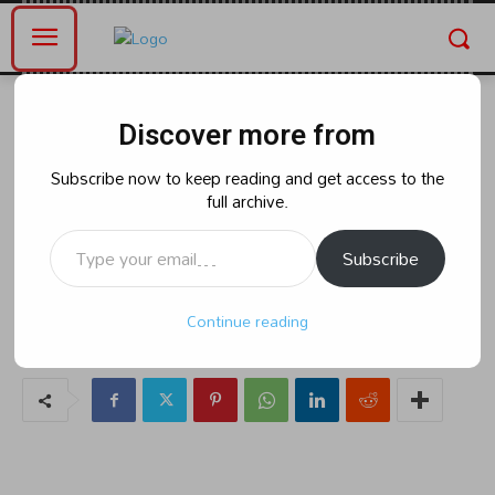
Home
తెలంగాణ
Discover more from
తెలంగాణ
రాజకీయం
నేడు భూపాలపల్లి జిల్లాలో మంత్రి శ్రీధర్
Subscribe now to keep reading and get access to the
full archive.
బాబు పర్యటన
Type your email…
Subscribe
By
naradanews.in
Wednesday, May 22, 2024 5:46 am
34
Continue reading
0