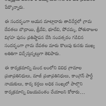
పేర్కొన్నారు.
ఈ సందర్భంగా ఆయన మాట్లాడారు తాడిచేర్లలో గ్రామ
దేవతలు బొడ్రాయి, శ్రీదేవి, భూదేవి, పోచమ్మ, పోతురాజుల
విగ్రహ పునం ప్రతిష్టాపన చేసి సంవత్సరం గడిచిన
సందర్భంగా గ్రామ దేవతల మారు కొలుపు కునకు ముఖ్య
అతితిగా విచ్చేస్తున్నట్లుగా తెలిపారు.
ఈ కార్యక్రమాన్ని మండ లంలోని వివిధ గ్రామాల
ప్రజాప్రతినిధులు, మాజీ ప్రజాప్రతినిధులు, కాంగ్రెస్ పార్టీ
నాయకులు, కార్య కర్తలు అధిక సంఖ్యలో పాల్గొని
కార్యక్రమాన్ని విజయవంతం చేయాలని కోరారు…