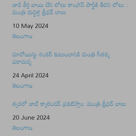
జాడి కీర్తి బాయి లేని లోటు కాంగ్రెస్ పార్టీకి తీరని లోటు :
మంత్రి దుద్ధిళ్ల శ్రీధర్ బాబు
Date
10 May 2024
In relation to
తెలంగాణ
మావోయిస్టు శంకర్ కుటుంబానికి మంత్రి సీతక్క
పరామర్శ
Date
24 April 2024
In relation to
తెలంగాణ
త్వరలో జాబ్ క్యాలెండర్ ప్రకటిస్తాం: మంత్రి శ్రీధర్ బాబు
Date
20 June 2024
In relation to
తెలంగాణ