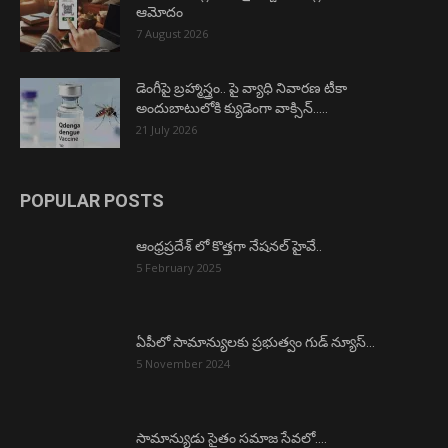
ఆమోదం
7 August 2026
డెంగీపై బ్రహ్మాస్త్రం.. పై వ్యాధి నివారణ టీకా
అందుబాటులోకి క్యుడెంగా వాక్సిన్…..
21 July 2026
POPULAR POSTS
ఆంధ్రప్రదేశ్ లో కొత్తగా నేషనల్ హైవే..
5 February 2025
ఏపీలో సామాన్యులకు ప్రభుత్వం గుడ్ న్యూస్…
5 November 2024
సామాన్యుడు సైతం సమాజ సేవలో….