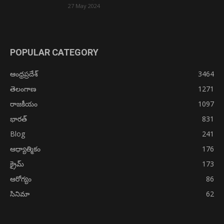
27 May 2024
POPULAR CATEGORY
ఆంధ్రప్రదేశ్
3464
తెలంగాణ
1271
రాజకీయం
1097
భారత్
831
Blog
241
ఆధ్యాత్మికం
176
క్రైమ్
173
ఆరోగ్యం
86
సినిమా
62