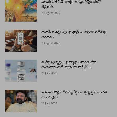
సూపర్ ఎల్ నినో అలర్ట్.. ఆగస్టు, సెప్టెంబర్‌లో
తీవ్రతరం
7 August 2026
యూపీ ఐ చెల్లింపులపై ఛార్జీలు.. బిల్లుకు లోక్‌సభ
ఆమోదం
7 August 2026
డెంగీపై బ్రహ్మాస్త్రం.. పై వ్యాధి నివారణ టీకా
అందుబాటులోకి క్యుడెంగా వాక్సిన్…..
21 July 2026
కాకినాడ పోర్టులో ఎమ్మెల్యే బాలకృష్ణ ప్రమాదానికి
గురియ్యారు
21 July 2026