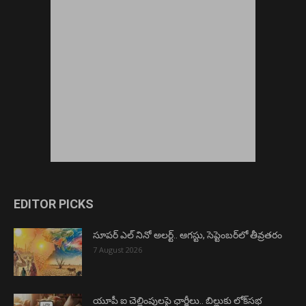
EDITOR PICKS
సూపర్ ఎల్ నినో అలర్ట్.. ఆగస్టు, సెప్టెంబర్‌లో తీవ్రతరం
7 August 2026
యూపీ ఐ చెల్లింపులపై ఛార్జీలు.. బిల్లుకు లోక్‌సభ