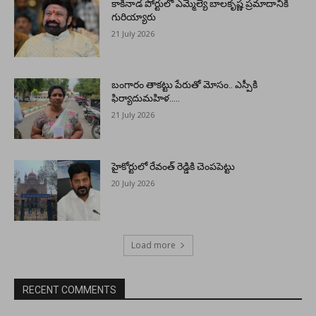
కాకినాడ పోర్టులో ఎమ్మెల్యే బాలకృష్ణ ప్రమాదానికి
గురియ్యారు
21 July 2026
బంగారం తాకట్టు పేరుతో మోసం.. ఎస్పీకి
ఫిర్యాదుమహిళ…..
21 July 2026
హైకోర్టులో రేవంత్ రెడ్డికి చెంపపెట్టు
20 July 2026
Load more
RECENT COMMENTS