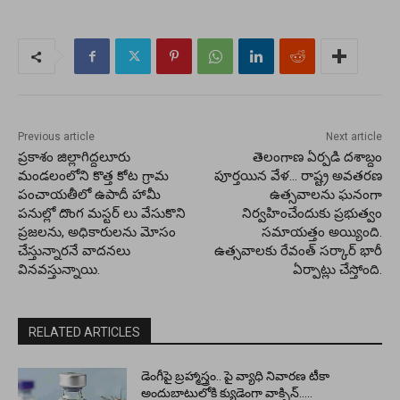
Previous article
Next article
ప్రకాశం జిల్లాగిద్దలూరు
తెలంగాణ ఏర్పడి దశాబ్దం
మండలంలోని కొత్త కోట గ్రామ
పూర్తయిన వేళ… రాష్ట్ర అవతరణ
పంచాయతీలో ఉపాదీ హామీ
ఉత్సవాలను ఘనంగా
పనుల్లో దొంగ మస్టర్ లు వేసుకొని
నిర్వహించేందుకు ప్రభుత్వం
ప్రజలను, అధికారులను మోసం
సమాయత్తం అయ్యింది.
చేస్తున్నారనే వాదనలు
ఉత్సవాలకు రేవంత్‌ సర్కార్‌ భారీ
వినవస్తున్నాయి.
ఏర్పాట్లు చేస్తోంది.
RELATED ARTICLES
డెంగీపై బ్రహ్మాస్త్రం.. పై వ్యాధి నివారణ టీకా
అందుబాటులోకి క్యుడెంగా వాక్సిన్…..