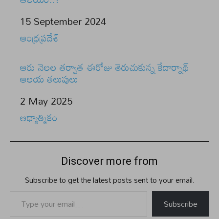
Date
15 September 2024
In relation to
ఆంధ్రప్రదేశ్
ఆరు నెలల తర్వాత ఈరోజు తెరుచుకున్న కేదార్నాథ్
ఆలయ తలుపులు
Date
2 May 2025
In relation to
ఆధ్యాత్మికం
Discover more from
Subscribe to get the latest posts sent to your email.
Type your email…
Subscribe