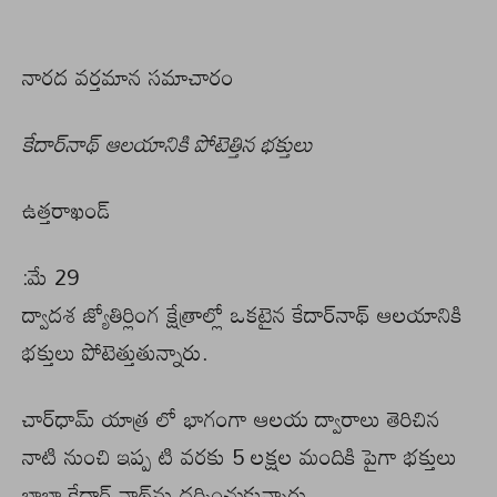
నారద వర్తమాన సమాచారం
కేదార్‌నాథ్ ఆలయానికి పోటెత్తిన భక్తులు
ఉత్తరాఖండ్
:మే 29
ద్వాదశ జ్యోతిర్లింగ క్షేత్రాల్లో ఒకటైన కేదార్‌నాథ్‌ ఆలయానికి
భక్తులు పోటెత్తుతున్నారు.
చార్‌ధామ్‌ యాత్ర లో భాగంగా ఆలయ ద్వారాలు తెరిచిన
నాటి నుంచి ఇప్ప టి వరకు 5 లక్షల మందికి పైగా భక్తులు
బాబా కేదార్‌ నాథ్‌ను దర్శించుకున్నారు.