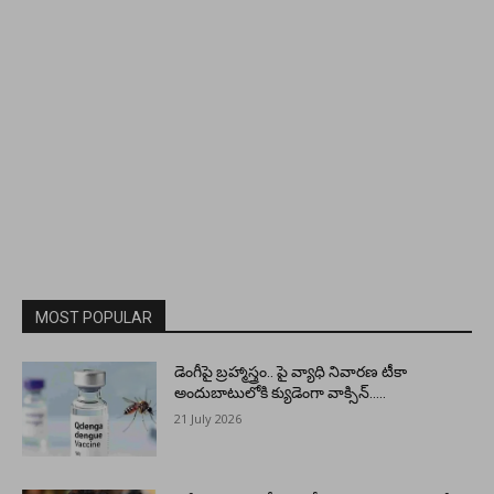
MOST POPULAR
డెంగీపై బ్రహ్మాస్త్రం.. పై వ్యాధి నివారణ టీకా
అందుబాటులోకి క్యుడెంగా వాక్సిన్…..
21 July 2026