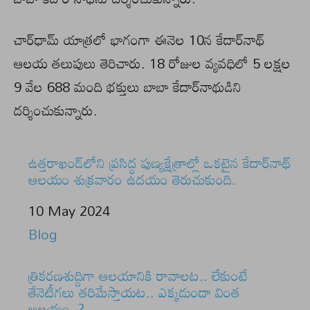
చార్‌ధామ్‌ యాత్రలో భాగంగా ఈనెల 10న కేదార్‌నాథ్‌
ఆలయ తలుపులు తెరిచారు. 18 రోజుల వ్యవధిలో 5 లక్షల
9 వేల 688 మంది భక్తులు బాబా కేదార్‌నాథుడిని
దర్శించుకున్నారు.
ఉత్తరాఖండ్‌లోని ప్రసిద్ధ పుణ్యక్షేత్రాల్లో ఒకటైన కేదార్‌నాథ్‌
ఆలయం శుక్ర‌వారం ఉద‌యం తెరుచుకుంది.
Date
10 May 2024
In relation to
Blog
త్రికరణశుద్దిగా ఆలయానికి రావాలట.. లేకుంటే
తేనెటీగలు తరిమేస్తాయట.. ఎక్కడుందా వింత
ఆలయం..?