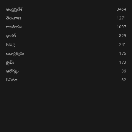
ఆంధ్రప్రదేశ్
3464
తెలంగాణ
1271
రాజకీయం
1097
భారత్
829
Blog
241
ఆధ్యాత్మికం
176
క్రైమ్
173
ఆరోగ్యం
86
సినిమా
62