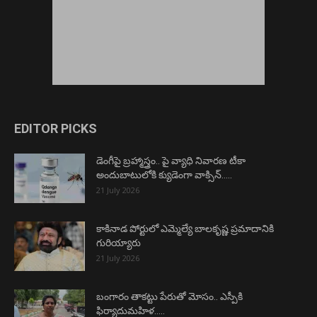
EDITOR PICKS
డెంగీపై బ్రహ్మాస్త్రం.. పై వ్యాధి నివారణ టీకా
అందుబాటులోకి క్యుడెంగా వాక్సిన్…..
21 July 2026
కాకినాడ పోర్టులో ఎమ్మెల్యే బాలకృష్ణ ప్రమాదానికి
గురియ్యారు
21 July 2026
బంగారం తాకట్టు పేరుతో మోసం.. ఎస్పీకి
ఫిర్యాదుమహిళ…..