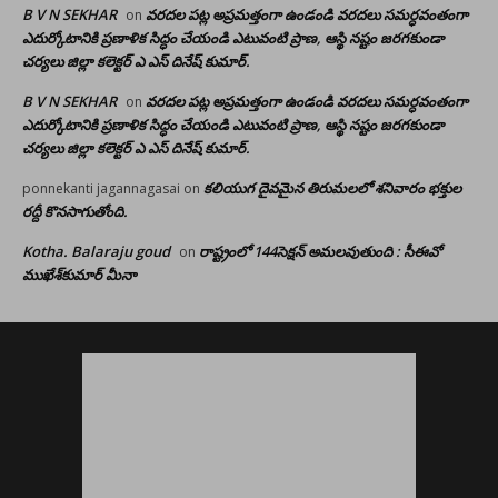
B V N SEKHAR
వరదల పట్ల అప్రమత్తంగా ఉండండి వరదలు సమర్ధవంతంగా
on
ఎదుర్కోటానికి ప్రణాళిక సిద్ధం చేయండి ఎటువంటి ప్రాణ, ఆస్థి నష్టం జరగకుండా
చర్యలు జిల్లా కలెక్టర్ ఎ ఎస్ దినేష్ కుమార్.
B V N SEKHAR
వరదల పట్ల అప్రమత్తంగా ఉండండి వరదలు సమర్ధవంతంగా
on
ఎదుర్కోటానికి ప్రణాళిక సిద్ధం చేయండి ఎటువంటి ప్రాణ, ఆస్థి నష్టం జరగకుండా
చర్యలు జిల్లా కలెక్టర్ ఎ ఎస్ దినేష్ కుమార్.
కలియుగ దైవమైన తిరుమలలో శనివారం భక్తుల
ponnekanti jagannagasai
on
రద్దీ కొనసాగుతోంది.
Kotha. Balaraju goud
రాష్ట్రంలో 144సెక్షన్ అమలవుతుంది : సీఈవో
on
ముఖేశ్‌కుమార్‌ మీనా