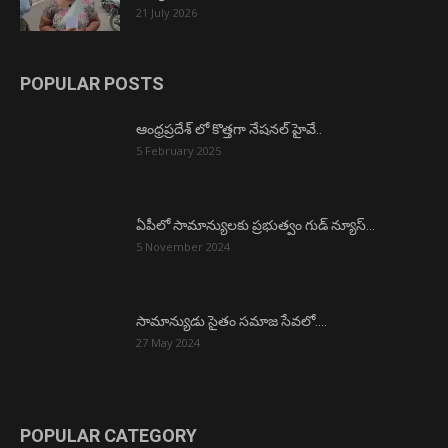
21 July 2026
POPULAR POSTS
ఆంధ్రప్రదేశ్ లో కొత్తగా నేషనల్ హైవే..
5 February 2025
ఏపీలో సామాన్యులకు ప్రభుత్వం గుడ్ న్యూస్…
5 November 2024
సామాన్యుడు సైతం సమాజ సేవలో….
27 May 2024
POPULAR CATEGORY