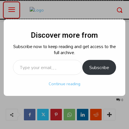
Home
భారత్
Discover more from
భారత్
ద్వాదశ జ్యోతిర్లింగ క్షేత్రాల్లో ఒకటైన
Subscribe now to keep reading and get access to the
full archive.
కేదార్‌నాథ్‌ ఆలయానికి భక్తులు
Type your email…
పోటెత్తుతున్నారు.
Subscribe
Continue reading
By
naradanews.in
Wednesday, May 29, 2024 12:44 pm
131
0