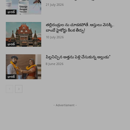
21 July 2026
భారత్
తల్లిదండ్రుల ను చూడకపోతే..ఆస్తులు వెనక్కి..
బాంబే హైకోర్టు కీలక తీర్పు!
10 July 2026
భారత్
పిల్లనిచ్చిన అత్తను పెళ్లి చేసుకున్న అల్లుడు”
8 June 2026
భారత్
- Advertisment -