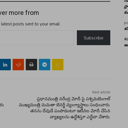
సమ
ప్
ver more from
కు
 latest posts sent to your email.
po
శన
Subscribe
Ko
అమ
Next article
ప్రధానమంత్రి నరేంద్ర మోదీ పై పశ్చిమబెంగాల్‌
ారు
ముఖ్యమంత్రి మమతా బెనర్జీ వ్యంగ్యాస్త్రాలు సంధించారు.
తనను దేవుడే పంపాడంటూ ఇటీవల మోదీ చేసిన
వ్యాఖ్యలను ఉద్దేశిస్తూ ఎద్దేవా చేశారు.