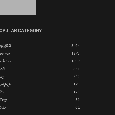
OPULAR CATEGORY
్రప్రదేశ్
3464
ెలంగాణ
1273
ాజకీయం
1097
రత్
831
log
242
్యాత్మికం
176
ైమ్
173
ోగ్యం
86
నిమా
62