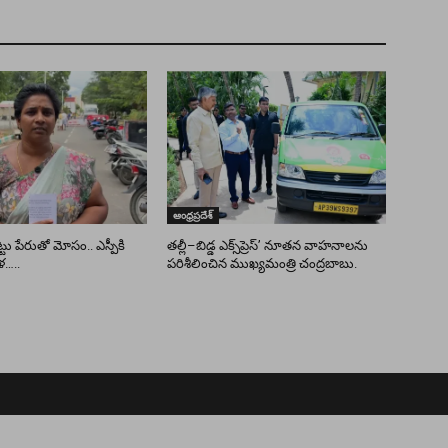
ఆంధ్రప్రదేశ్
ు పేరుతో మోసం.. ఎస్పీకి
తల్లీ–బిడ్డ ఎక్స్‌ప్రెస్’ నూతన వాహనాలను
ళ…..
పరిశీలించిన ముఖ్యమంత్రి చంద్రబాబు.