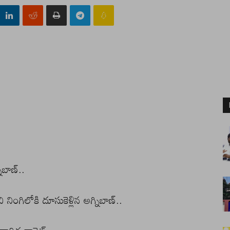
ిబాణ్..
గిలోకి దూసుకెళ్లిన అగ్నిబాణ్..