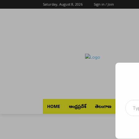
Saturday, August 8, 2026
Sign in / Join
Type your emai
HOME
ఆంధ్రప్రదేశ్
తెలంగాణ
భారత్