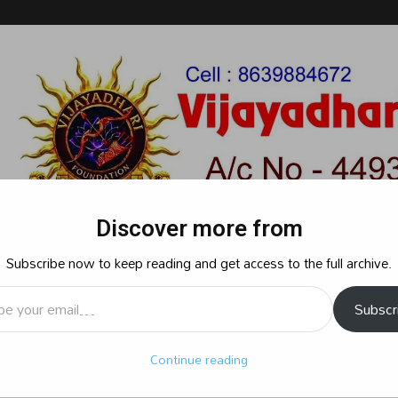
Discover more from
Subscribe now to keep reading and get access to the full archive.
l…
Subscr
రాజకీయం
క్రైమ్
స్పోర్ట్స్
సినిమా
ఆధ్యాత్మికం
బిజినెస్
శృ
Continue reading