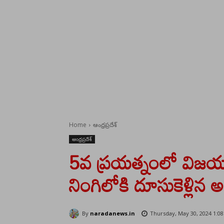
Home
ఆంధ్రప్రదేశ్
ఆంధ్రప్రదేశ్
5వ ప్రయత్నంలో విజయ
నింగిలోకి దూసుకెళ్లిన అగ
By
naradanews.in
Thursday, May 30, 2024 1:0