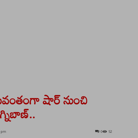
వంతంగా షార్ నుంచి
్నిబాణ్..
8 pm
0
52