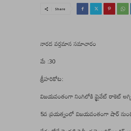
Share
నారద వర్తమాన సమాచారం
మే :30
శ్రీహరికోట:
విజయవంతంగా నింగిలోకి ప్రైవేట్ రాకెట్ అగ్న
5వ ప్రయత్నంలో విజయవంతంగా షార్ నుంచి నిం