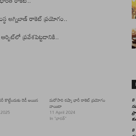
ధారిత రాకెట్..
న సంస్థ అగ్నిబాణ్ రాకెట్ ప్రయోగం..
్బిట్⁭లో ప్రవేశపెట్టడానికి..
ంచరీ కొట్టేందుకు రెడీ అయిన
మరోసారి రష్యా భారీ రాకెట్ ప్రయోగం
B
వాయిదా
సమ
 2025
11 April 2024
ప్
In "భారత్"
కు
B