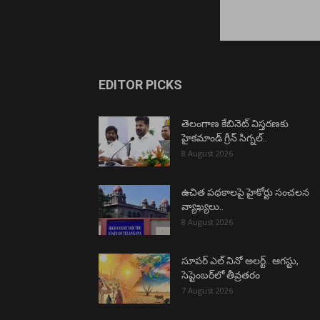
EDITOR PICKS
తెలంగాణ కేబినెట్ విస్తరణకు
హైకమాండ్ గ్రీన్ సిగ్నల్..
8 August 2026
ఉచిత పథకాలపై హైకోర్టు సంచలన
వ్యాఖ్యలు..
8 August 2026
సూపర్ ఎల్ నినో అలర్ట్.. ఆగస్టు,
సెప్టెంబర్‌లో తీవ్రతరం
7 August 2026