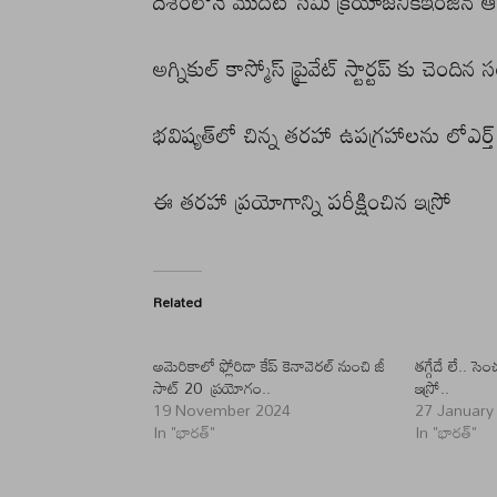
దేశంలోనే మొదటి సెమీ క్రయోజనిక్⁭ఇంజిన్ ఆ
అగ్నికుల్ కాస్మోస్ ప్రైవేట్ స్టార్టప్ కు చెంది
భవిష్యత్⁭లో చిన్న తరహా ఉపగ్రహాలను లోఎర్త్ ఆర
ఈ తరహా ప్రయోగాన్ని పరీక్షించిన ఇస్రో
Related
అమెరికాలో ఫ్లోరిడా కేప్‌ కెనావెరల్‌ నుంచి జీ
తగ్గేదే లే.. సె
సాట్ 20 ప్రయోగం..
ఇస్రో..
19 November 2024
27 January
In "భారత్"
In "భారత్"