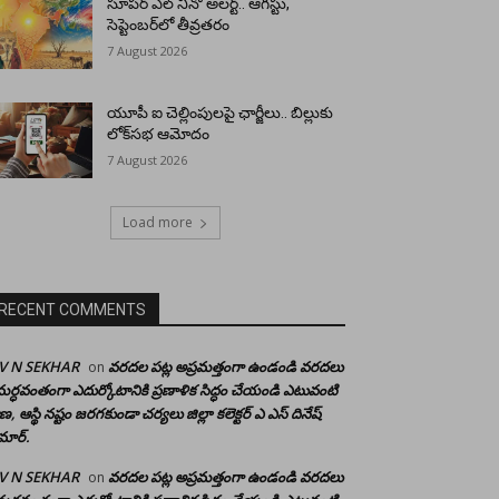
సూపర్ ఎల్ నినో అలర్ట్.. ఆగస్టు,
సెప్టెంబర్‌లో తీవ్రతరం
7 August 2026
యూపీ ఐ చెల్లింపులపై ఛార్జీలు.. బిల్లుకు
లోక్‌సభ ఆమోదం
7 August 2026
Load more
RECENT COMMENTS
 V N SEKHAR
వరదల పట్ల అప్రమత్తంగా ఉండండి వరదలు
on
ర్ధవంతంగా ఎదుర్కోటానికి ప్రణాళిక సిద్ధం చేయండి ఎటువంటి
రాణ, ఆస్థి నష్టం జరగకుండా చర్యలు జిల్లా కలెక్టర్ ఎ ఎస్ దినేష్
మార్.
 V N SEKHAR
వరదల పట్ల అప్రమత్తంగా ఉండండి వరదలు
on