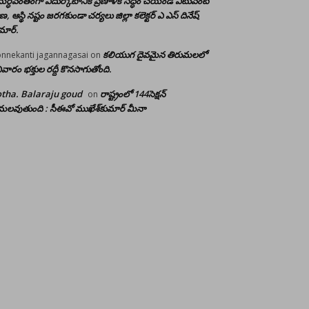
ర్ధవంతంగా ఎదుర్కోటానికి ప్రణాళిక సిద్ధం చేయండి ఎటువంటి
రాణ, ఆస్థి నష్టం జరగకుండా చర్యలు జిల్లా కలెక్టర్ ఎ ఎస్ దినేష్
మార్.
కలియుగ దైవమైన తిరుమలలో
nnekanti jagannagasai
on
ివారం భక్తుల రద్దీ కొనసాగుతోంది.
tha. Balaraju goud
రాష్ట్రంలో 144సెక్షన్
on
లవుతుంది : సీఈవో ముఖేశ్‌కుమార్‌ మీనా