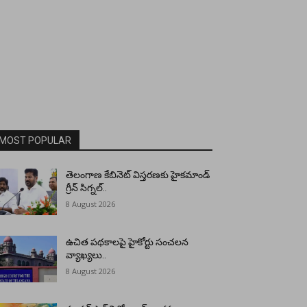
MOST POPULAR
తెలంగాణ కేబినెట్ విస్తరణకు హైకమాండ్
గ్రీన్ సిగ్నల్..
8 August 2026
ఉచిత పథకాలపై హైకోర్టు సంచలన
వ్యాఖ్యలు..
8 August 2026