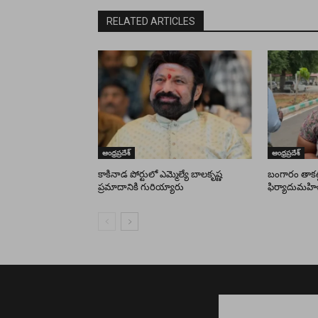
RELATED ARTICLES
ఆంధ్రప్రదేశ్
ఆంధ్రప్రదేశ్
కాకినాడ పోర్టులో ఎమ్మెల్యే బాలకృష్ణ
బంగారం తాకట్ట
ప్రమాదానికి గురియ్యారు
ఫిర్యాదుమహి