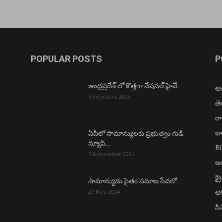
POPULAR POSTS
P
ఆంధ్రప్రదేశ్ లో కొత్తగా నేషనల్ హైవే..
ఆంధ
5 February 2025
త
ర
భా
ఏపీలో సామాన్యులకు ప్రభుత్వం గుడ్
న్యూస్…
B
5 November 2024
ఆధ
క్ర
సామాన్యుడు సైతం సమాజ సేవలో….
ఆర
27 May 2024
సి