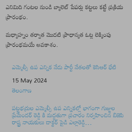
ఎనిమిది గంటల నుండి బ్యాలెట్ పేపర్లు కట్టలు కట్టే ప్రక్రియ
ప్రారంభం.
మధ్యాహ్నం తర్వాత మొదటి ప్రాధాన్యత ఓట్ల లెక్కింపు
ప్రారంభమయే అవకాశం.
ఎమ్మెల్సీ ఉప ఎన్నిక నేడు పార్టీ నేత‌ల‌తో కెసిఆర్ భేటి
Date
15 May 2024
In relation to
తెలంగాణ
పట్టభద్రుల ఎమ్మెల్సీ ఉప ఎన్నికల్లో భాగంగా గుజ్జుల
ప్రేమేందర్ రెడ్డి కి మద్దతుగా ప్రచారం నిర్వహించిన బిజెపి
రాష్ట్ర నాయకులు డాక్టర్ పైడి ఎల్లారెడ్డి…