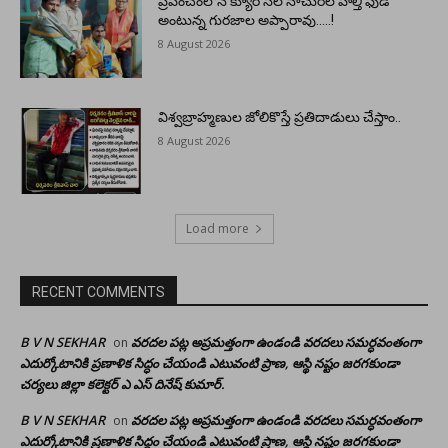
ప్రపంచంలోనే క్యూర్ సెల్ నాచురల్ హెల్తి ఫుడ్
అంటున్న గురజాల అప్పారావు…..!
8 August 2026
విశ్వబ్రాహ్మణుల జోలికొస్తే ప్రతిదాడులు చేస్తాం..
8 August 2026
Load more
RECENT COMMENTS
B V N SEKHAR
వరదల పట్ల అప్రమత్తంగా ఉండండి వరదలు సమర్ధవంతంగా
on
ఎదుర్కోటానికి ప్రణాళిక సిద్ధం చేయండి ఎటువంటి ప్రాణ, ఆస్థి నష్టం జరగకుండా
చర్యలు జిల్లా కలెక్టర్ ఎ ఎస్ దినేష్ కుమార్.
B V N SEKHAR
వరదల పట్ల అప్రమత్తంగా ఉండండి వరదలు సమర్ధవంతంగా
on
ఎదుర్కోటానికి ప్రణాళిక సిద్ధం చేయండి ఎటువంటి ప్రాణ, ఆస్థి నష్టం జరగకుండా