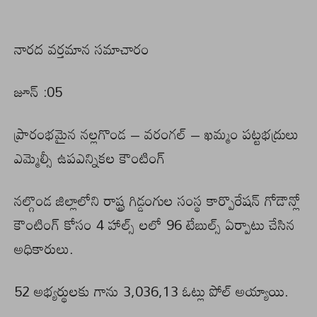
నారద వర్తమాన సమాచారం
జూన్ :05
ప్రారంభమైన నల్లగొండ – వరంగల్ – ఖమ్మం పట్టభద్రులు
ఎమ్మెల్సీ ఉపఎన్నికల కౌంటింగ్
నల్గొండ జిల్లాలోని రాష్ట్ర గిడ్డంగుల సంస్థ కార్పొరేషన్ గోడౌన్లో
కౌంటింగ్ కోసం 4 హాల్స్ లలో 96 టేబుల్స్ ఏర్పాటు చేసిన
అధికారులు.
52 అభ్యర్థులకు గాను 3,036,13 ఓట్లు పోల్ అయ్యాయి.