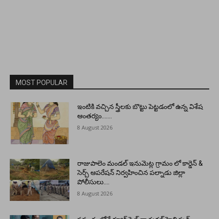
MOST POPULAR
ఇంటికి వచ్చిన స్త్రీలకు బొట్టు పెట్టడంలో ఉన్న విశేష
ఆంతర్యం…….
8 August 2026
రాజుపాలెం మండల్ ఇనుమెట్ల గ్రామం లో కార్డెన్ &
సెర్చ్ ఆపరేషన్ నిర్వహించిన పల్నాడు జిల్లా
పోలీసులు….
8 August 2026