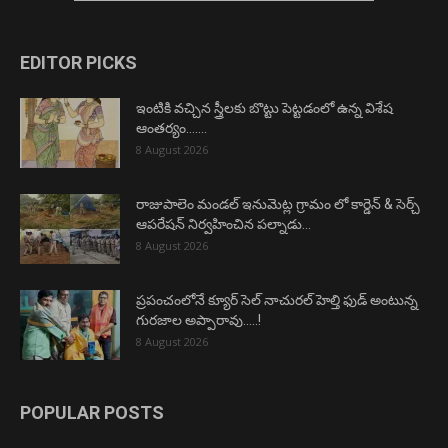
EDITOR PICKS
ఇంటికి వచ్చిన స్త్రీలకు బొట్టు పెట్టడంలో ఉన్న విశేష
ఆంతర్యం…….
8 August 2026
రాజుపాలెం మండల్ ఇనుమెట్ల గ్రామం లో కార్డెన్ & సెర్చ్
ఆపరేషన్ నిర్వహించిన పల్నాడు...
8 August 2026
ప్రపంచంలోనే క్యూర్ సెల్ నాచురల్ హెల్తి ఫుడ్ అంటున్న
గురజాల అప్పారావు…..!
8 August 2026
POPULAR POSTS