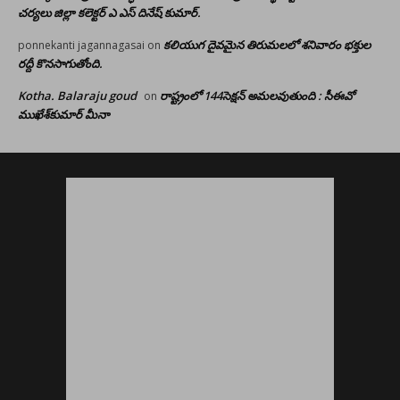
చర్యలు జిల్లా కలెక్టర్ ఎ ఎస్ దినేష్ కుమార్.
కలియుగ దైవమైన తిరుమలలో శనివారం భక్తుల
ponnekanti jagannagasai
on
రద్దీ కొనసాగుతోంది.
Kotha. Balaraju goud
రాష్ట్రంలో 144సెక్షన్ అమలవుతుంది : సీఈవో
on
ముఖేశ్‌కుమార్‌ మీనా