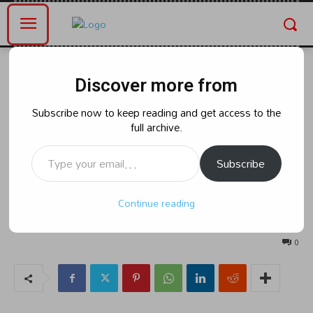
Home
తెలంగాణ
Discover more from
తెలంగాణ
ప్రారంభమైన నల్లగొండ – వరంగల్ –
Subscribe now to keep reading and get access to the
full archive.
ఖమ్మం పట్టభద్రులు ఎమ్మెల్సీ
Type your email…
ఉపఎన్నికల కౌంటింగ్
Subscribe
Continue reading
By
naradanews.in
Wednesday, June 5, 2024 9:24 am
120
0