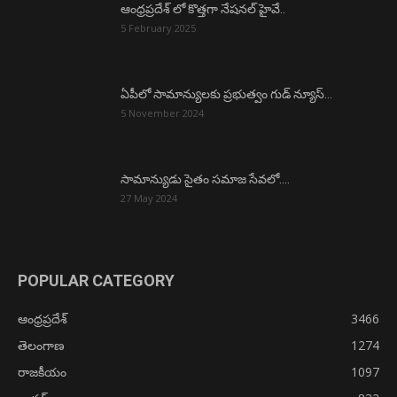
ఆంధ్రప్రదేశ్ లో కొత్తగా నేషనల్ హైవే..
5 February 2025
ఏపీలో సామాన్యులకు ప్రభుత్వం గుడ్ న్యూస్…
5 November 2024
సామాన్యుడు సైతం సమాజ సేవలో….
27 May 2024
POPULAR CATEGORY
ఆంధ్రప్రదేశ్
3466
తెలంగాణ
1274
రాజకీయం
1097