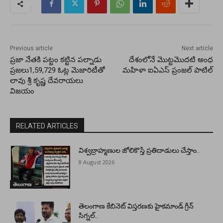
Previous article
Next article
ప్రజా నేతకి పట్టం కట్టిన పల్నాడు
దేశంలోనే మొట్టమొదటి అంధ
ప్రజలు1,59,729 ఓట్ల మెజారిటీతో
మహిళా ఐఏఎస్ ప్రంజల్ పాటిల్
లావు శ్రీ కృష్ణ దేవరాయలు
విజయం
RELATED ARTICLES
విశ్వబ్రాహ్మణుల జోలికొస్తే ప్రతిదాడులు చేస్తాం..
8 August 2026
తెలంగాణ
తెలంగాణ కేబినెట్ విస్తరణకు హైకమాండ్ గ్రీన్
సిగ్నల్..