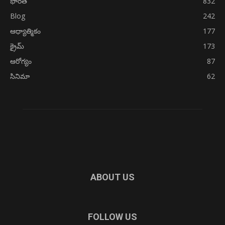
భారత్
832
Blog
242
ఆధ్యాత్మికం
177
క్రైమ్
173
ఆరోగ్యం
87
సినిమా
62
ABOUT US
FOLLOW US