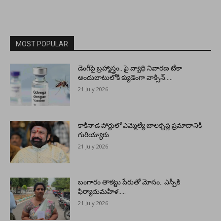
MOST POPULAR
డెంగీపై బ్రహ్మాస్త్రం.. పై వ్యాధి నివారణ టీకా
అందుబాటులోకి క్యుడెంగా వాక్సిన్…..
21 July 2026
కాకినాడ పోర్టులో ఎమ్మెల్యే బాలకృష్ణ ప్రమాదానికి
గురియ్యారు
21 July 2026
బంగారం తాకట్టు పేరుతో మోసం.. ఎస్పీకి
ఫిర్యాదుమహిళ…..
21 July 2026