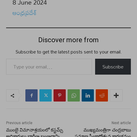
Date
8 June 2024
In relation to
ఆంధ్రప్రదేశ్
Discover more from
Subscribe to get the latest posts sent to your email.
Type your email…
Subscribe
Previous article
Next article
ముంబై విమానాశ్రయంలో కస్టమ్స్
ముఖ్యమంత్రిగా చంద్రబాబు
అధికారులు భారీగా బంగారాన్ని
ప్ర‌మాణ స్వీకారోత్స‌వ కార్య‌క్ర‌మం