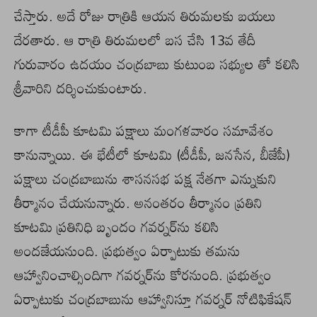
చేస్తారు. అదే రోజు రాత్రికి ఆయన తిరుమలకు బయలు
దేరతారు. ఆ రాత్రి తిరుమలలో బస చేసి 13వ తేదీ
గురువారం ఉదయం చంద్రబాబు కుటుంబ సభ్యుల తో కలిసి
శ్రీవారిని దర్శించుకుంటారు.
కాగా టీడీపీ కూటమి పక్షాలు మంగళవారం సమావేశం
కానున్నాయి. ఈ భేటీలో కూటమి (టీడీపీ, జనసేన, బీజేపీ)
పక్షాలు చంద్రబాబును శాసనసభ పక్ష నేతగా ఎన్నుకుని
తీర్మానం చేయనున్నారు. అనంతరం తీర్మానం ప్రతిని
కూటమి ప్రతినిధి బృందం గవర్నర్‌ను కలిసి
అందజేయనుంది. ప్రభుత్వం ఏర్పాటుకు తమను
ఆహ్వానించాల్సిందిగా గవర్నర్‌ను కోరనుంది. ప్రభుత్వం
ఏర్పాటుకు చంద్రబాబును ఆహ్వానిస్తూ గవర్నర్‌ నోటిఫికేషన్‌