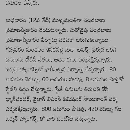
విడుదల చేస్తారు.
బుధవారం (12వ తేదీ) ముఖ్యమంత్రిగా చంద్రబాబు
ప్రమాణస్వీకారం చేయనున్నారు. మరోవైపు చంద్రబాబు
ప్రమాణాస్వీకారం ఏర్పాట్లు చకచకా జరుగుతున్నాయి.
గన్నవరం మండలం కేసరపల్లి మేధా టవర్స్‌ ప్రక్కన జరిగే
పనులను టీడీపీ నేతలు, అధికారులు పర్యవేక్షిస్తున్నారు.
జర్మన్‌ హ్యాంగర్స్‌తో భారీఎత్తున ఏర్పాట్లు చేస్తున్నారు. 80
అడుగుల వెడల్పు, 60 అడుగుల పొడవు, 8 అడుగుల ఎత్తుతో
స్జేజీని సిద్ధం చేస్తున్నారు. స్టేజీ పనులను తిరుపతి జేసీ
ధ్యాన్‌చందర్‌, వైజాగ్‌ వీఎంసీ కమిషనర్‌ సాయికాంత్‌ వర్మ
పర్యవేక్షిస్తున్నారు. 800 అడుగుల పొడవు, 420 వెడల్పు గల
జర్మన్‌ హ్యాంగర్స్‌ తో భారీ టెంట్‌ను వేస్తున్నారు.