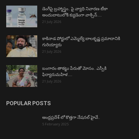
డెంగీపై బ్రహ్మాస్త్రం.. పై వ్యాధి నివారణ టీకా
అందుబాటులోకి క్యుడెంగా వాక్సిన్…..
21 July 2026
కాకినాడ పోర్టులో ఎమ్మెల్యే బాలకృష్ణ ప్రమాదానికి
గురియ్యారు
21 July 2026
బంగారం తాకట్టు పేరుతో మోసం.. ఎస్పీకి
ఫిర్యాదుమహిళ…..
21 July 2026
POPULAR POSTS
ఆంధ్రప్రదేశ్ లో కొత్తగా నేషనల్ హైవే..
5 February 2025