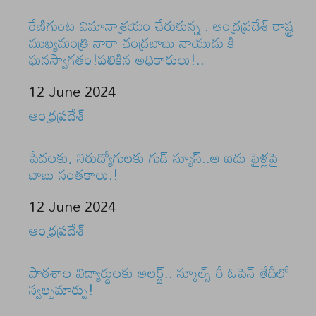
రేణిగుంట విమానాశ్రయం చేరుకున్న . ఆంద్రప్రదేశ్ రాష్ట్ర
ముఖ్యమంత్రి నారా చంద్రబాబు నాయుడు కి
ఘనస్వాగతం!పలికిన అధికారులు!..
Date
12 June 2024
In relation to
ఆంధ్రప్రదేశ్
పేదలకు, నిరుద్యోగులకు గుడ్ న్యూస్..ఆ ఐదు ఫైళ్లపై
బాబు సంతకాలు.!
Date
12 June 2024
In relation to
ఆంధ్రప్రదేశ్
పాఠశాల విద్యార్ధులకు అలర్ట్‌.. స్కూల్స్ రీ ఓపెన్‌ తేదీలో
స్వల్పమార్పు!