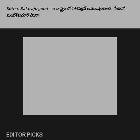
Kotha. Balaraju goud
రాష్ట్రంలో 144సెక్షన్ అమలవుతుంది : సీఈవో
on
ముఖేశ్‌కుమార్‌ మీనా
EDITOR PICKS