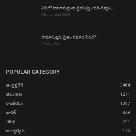
ఏపీలో సామాన్యులకు ప్రభుత్వం గుడ్ న్యూస్…
5 November 2024
సామాన్యుడు సైతం సమాజ సేవలో….
27 May 2024
POPULAR CATEGORY
ఆంధ్రప్రదేశ్
3464
తెలంగాణ
1271
రాజకీయం
1097
భారత్
829
Blog
241
ఆధ్యాత్మికం
176