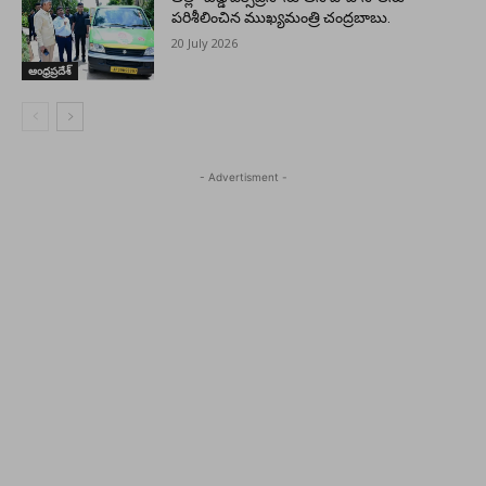
పరిశీలించిన ముఖ్యమంత్రి చంద్రబాబు.
20 July 2026
ఆంధ్రప్రదేశ్
- Advertisment -