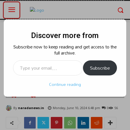
Home
ఆంధ్రప్రదేశ్
Discover more from
ఆంధ్రప్రదేశ్
రాజకీయం
తెలుగుదేశం అధినేత నారా చంద్రబాబు
Subscribe now to keep reading and get access to the
full archive.
నాయుడు ఆంధ్రప్రదేశ్ ముఖ్యమంత్రిగా
Type your email…
ప్రమాణస్వీకారం చేసిన అనంతరం
Subscribe
శ్రీవారి దర్శనార్థం తిరుమలకు
Continue reading
వెళ్లనున్నారు.
By
naradanews.in
Monday, June 10, 2024 6:48 pm
0
56