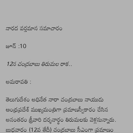
నారద వర్తమాన సమాచారం
జూన్ :10
12న చంద్రబాబు తిరుమల రాక..
అమరావతి :
తెలుగుదేశం అధినేత నారా చంద్రబాబు నాయుడు
ఆంధ్రప్రదేశ్ ముఖ్యమంత్రిగా ప్రమాణస్వీకారం చేసిన
అనంతరం శ్రీవారి దర్శనార్థం తిరుమలకు వెళ్లనున్నారు.
బుధవారం (12వ తేదీ) చంద్రబాబు సీఎంగా ప్రమాణం