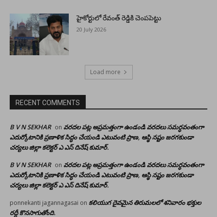
హైకోర్టులో రేవంత్ రెడ్డికి చెంపపెట్టు
20 July 2026
Load more
RECENT COMMENTS
B V N SEKHAR
వరదల పట్ల అప్రమత్తంగా ఉండండి వరదలు సమర్ధవంతంగా
on
ఎదుర్కోటానికి ప్రణాళిక సిద్ధం చేయండి ఎటువంటి ప్రాణ, ఆస్థి నష్టం జరగకుండా
చర్యలు జిల్లా కలెక్టర్ ఎ ఎస్ దినేష్ కుమార్.
B V N SEKHAR
వరదల పట్ల అప్రమత్తంగా ఉండండి వరదలు సమర్ధవంతంగా
on
ఎదుర్కోటానికి ప్రణాళిక సిద్ధం చేయండి ఎటువంటి ప్రాణ, ఆస్థి నష్టం జరగకుండా
చర్యలు జిల్లా కలెక్టర్ ఎ ఎస్ దినేష్ కుమార్.
కలియుగ దైవమైన తిరుమలలో శనివారం భక్తుల
ponnekanti jagannagasai
on
రద్దీ కొనసాగుతోంది.