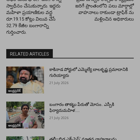
స్వాధీనం చేసుకున్నారు. ఇద్దరు
జ‌రిగే ప్రాంతంలోని ప‌లు మార్గాల్లో
మహిళా ప్రయాణికుల వద్ద
వాహ‌నాలు రాకుండా ట్రాఫిక్ ను
రూ.19.15 కోట్లు విలువ చేసే
మ‌ళ్లించిన అధికారులు
32.79 కేజీల బంగారాన్ని
గుర్తించారు.
RELATED ARTICLES
కాకినాడ పోర్టులో ఎమ్మెల్యే బాలకృష్ణ ప్రమాదానికి
గురియ్యారు
21 July 2026
ఆంధ్రప్రదేశ్
బంగారం తాకట్టు పేరుతో మోసం.. ఎస్పీకి
ఫిర్యాదుమహిళ…..
21 July 2026
ఆంధ్రప్రదేశ్
తల్లీ–బిడ్డ ఎక్స్‌ప్రెస్’ నూతన వాహనాలను