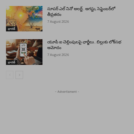
సూపర్ ఎల్ నినో అలర్ట్.. ఆగస్టు, సెప్టెంబర్‌లో
తీవ్రతరం
7 August 2026
భారత్
యూపీ ఐ చెల్లింపులపై ఛార్జీలు.. బిల్లుకు లోక్‌సభ
ఆమోదం
7 August 2026
భారత్
- Advertisment -