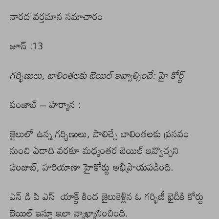
నారద వర్తమాన సమాచారం
జూన్ :13
గర్భిణులు, బాలింతలకు బెయిల్ ఇవ్వాల్సిందే: హై కోర్ట్
పంజాబ్ – హర్యాన :
జైలులో ఉన్న గర్భిణులు, పాలిచ్చే బాలింతలకు ప్రసవం
నుంచి ఏడాది వరకూ మధ్యంతర బెయిల్ ఇవ్వొచ్చని
పంజాబ్, హరియాణా హైకోర్టు అభిప్రాయపడింది.
ఎన్ డి పి ఎస్ యాక్ట్ కింద జైలుకెళ్లిన ఓ గర్భిణీ ఖైదీకి కోర్టు
బెయిల్ ఇస్తూ ఇలా వ్యాఖ్యానించింది.