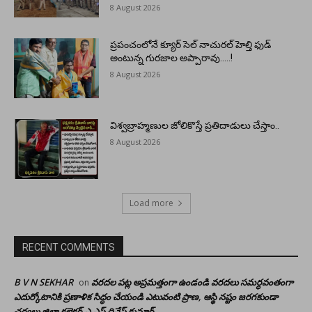
8 August 2026
ప్రపంచంలోనే క్యూర్ సెల్ నాచురల్ హెల్తి ఫుడ్
అంటున్న గురజాల అప్పారావు…..!
8 August 2026
విశ్వబ్రాహ్మణుల జోలికొస్తే ప్రతిదాడులు చేస్తాం..
8 August 2026
Load more
RECENT COMMENTS
B V N SEKHAR
వరదల పట్ల అప్రమత్తంగా ఉండండి వరదలు సమర్ధవంతంగా
on
ఎదుర్కోటానికి ప్రణాళిక సిద్ధం చేయండి ఎటువంటి ప్రాణ, ఆస్థి నష్టం జరగకుండా
చర్యలు జిల్లా కలెక్టర్ ఎ ఎస్ దినేష్ కుమార్.