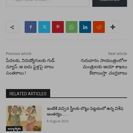
Previous article
Next article
పేదలకు, నిరుద్యోగులకు గుడ్
గురువారం సాయంత్రంలోగా
న్యూస్..ఆ ఐదు ఫైళ్లపై బాబు
మంత్రులకు ఆయా శాఖలు
సంతకాలు.!
కేటాయిస్తా: చంద్రబాబు
RELATED ARTICLES
ఇంటికి వచ్చిన స్త్రీలకు బొట్టు పెట్టడంలో ఉన్న విశేష
ఆంతర్యం…….
8 August 2026
ఆధ్యాత్మికం