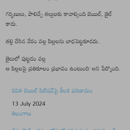
గర్భిణులు, పాలిచ్చే తల్లులకు కావాల్సింది బెయిల్, జైల్
కాదు.
తల్లి చేసిన నేరం వల్ల పిల్లలను బాధపెట్టకూడదు.
జైలులో పుట్టడం వల్ల
ఆ పిల్లలపై ప్రతికూలం ప్రభావం ఉంటుంది’ అని పేర్కొంది.
కవిత బెయిల్ పిటిషన్‌పై కీలక పరిణామం
Date
13 July 2024
In relation to
తెలంగాణ