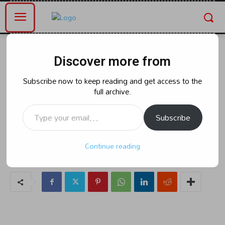
Home
భారత్
Discover more from
భారత్
గర్భిణులు, బాలింతలకు బెయిల్
Subscribe now to keep reading and get access to the
full archive.
ఇవ్వాల్సిందే: హై కోర్ట్
Type your email…
Subscribe
By
naradanews.in
Wednesday, June 12, 2024 8:26 pm
96
Continue reading
0