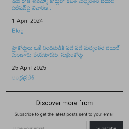
నేడు రౌజ్ అవెన్యూ కోర్టులో కవిత మధ్యంతర బెయిల్
పిటిషన్‌పై విచారణ..
Date
1 April 2024
In relation to
Blog
హైకోర్టులు ఒకే నిందితుడికి పదే పదే మధ్యంతర బెయిల్
మంజూరు చేయకూడదు: సుప్రీంకోర్టు
Date
25 April 2025
In relation to
ఆంధ్రప్రదేశ్
Discover more from
Subscribe to get the latest posts sent to your email.
Type your email…
Subscribe