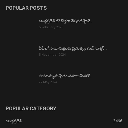
POPULAR POSTS
ఆంధ్రప్రదేశ్ లో కొత్తగా నేషనల్ హైవే..
5 February 2025
ఏపీలో సామాన్యులకు ప్రభుత్వం గుడ్ న్యూస్…
5 November 2024
సామాన్యుడు సైతం సమాజ సేవలో….
27 May 2024
POPULAR CATEGORY
ఆంధ్రప్రదేశ్
3466