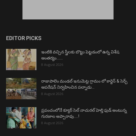
EDITOR PICKS
ఇంటికి వచ్చిన స్త్రీలకు బొట్టు పెట్టడంలో ఉన్న విశేష
ఆంతర్యం…….
8 August 2026
రాజుపాలెం మండల్ ఇనుమెట్ల గ్రామం లో కార్డెన్ & సెర్చ్
ఆపరేషన్ నిర్వహించిన పల్నాడు...
8 August 2026
ప్రపంచంలోనే క్యూర్ సెల్ నాచురల్ హెల్తి ఫుడ్ అంటున్న
గురజాల అప్పారావు…..!
8 August 2026