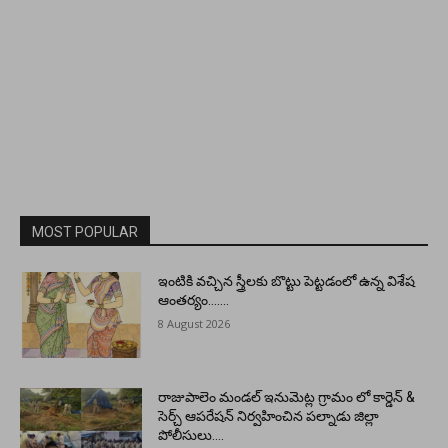
MOST POPULAR
ఇంటికి వచ్చిన స్త్రీలకు బొట్టు పెట్టడంలో ఉన్న విశేష
ఆంతర్యం…….
8 August 2026
రాజుపాలెం మండల్ ఇనుమెట్ల గ్రామం లో కార్డెన్ &
సెర్చ్ ఆపరేషన్ నిర్వహించిన పల్నాడు జిల్లా
పోలీసులు….