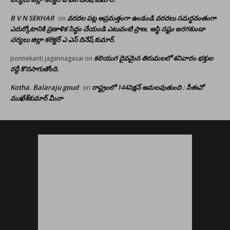
B V N SEKHAR
వరదల పట్ల అప్రమత్తంగా ఉండండి వరదలు సమర్ధవంతంగా
on
ఎదుర్కోటానికి ప్రణాళిక సిద్ధం చేయండి ఎటువంటి ప్రాణ, ఆస్థి నష్టం జరగకుండా
చర్యలు జిల్లా కలెక్టర్ ఎ ఎస్ దినేష్ కుమార్.
కలియుగ దైవమైన తిరుమలలో శనివారం భక్తుల
ponnekanti jagannagasai
on
రద్దీ కొనసాగుతోంది.
Kotha. Balaraju goud
రాష్ట్రంలో 144సెక్షన్ అమలవుతుంది : సీఈవో
on
ముఖేశ్‌కుమార్‌ మీనా