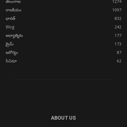
తెలంగాణ
1274
రాజకీయం
1097
భారత్
832
Blog
242
ఆధ్యాత్మికం
177
క్రైమ్
173
ఆరోగ్యం
87
సినిమా
62
ABOUT US