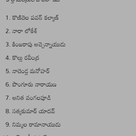
కొణిదెల పవన్ కల్యాణ్
నారా లోకేశ్
కింజరాపు అచ్చెన్నాయుడు
కొల్లు రవీంద్ర
నాదెండ్ల మనోహర్
పొంగూరు నారాయణ
అనిత వంగలపూడి
సత్యకుమార్ యాదవ్
నిమ్మల రామానాయుడు