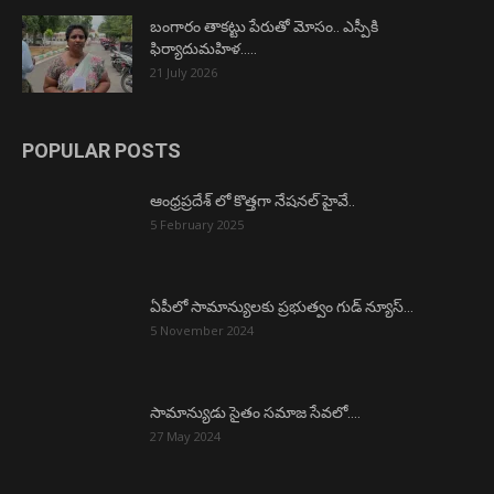
బంగారం తాకట్టు పేరుతో మోసం.. ఎస్పీకి
ఫిర్యాదుమహిళ…..
21 July 2026
POPULAR POSTS
ఆంధ్రప్రదేశ్ లో కొత్తగా నేషనల్ హైవే..
5 February 2025
ఏపీలో సామాన్యులకు ప్రభుత్వం గుడ్ న్యూస్…
5 November 2024
సామాన్యుడు సైతం సమాజ సేవలో….
27 May 2024