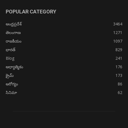
POPULAR CATEGORY
ఆంధ్రప్రదేశ్
3464
తెలంగాణ
1271
రాజకీయం
1097
భారత్
829
Blog
241
ఆధ్యాత్మికం
176
క్రైమ్
173
ఆరోగ్యం
86
సినిమా
62