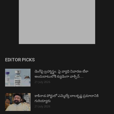
EDITOR PICKS
డెంగీపై బ్రహ్మాస్త్రం.. పై వ్యాధి నివారణ టీకా
అందుబాటులోకి క్యుడెంగా వాక్సిన్…..
21 July 2026
కాకినాడ పోర్టులో ఎమ్మెల్యే బాలకృష్ణ ప్రమాదానికి
గురియ్యారు
21 July 2026