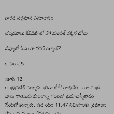
నారద వర్తమాన సమాచారం
చంద్రబాబు కేబినెట్ లో 24 మందికీ దక్కిన చోటు
డిప్యూటీ సీఎం గా పవన్ కళ్యాణ్?
అమరావతి
:జూన్ 12
ఆంధ్రప్రదేశ్ ముఖ్యమంత్రిగా టీడీపీ అధినేత నారా చంద్ర
బాబు నాయుడు మరికొన్ని గంటల్లో ప్రమాణస్వీకారం
చేయబోతున్నారు. ఉద యం 11.47 నిమిషాలకు ప్రమాణం
చేసి రాష్ట్ర పగ్గాలు చేపట్టనున్నారు.