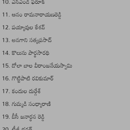
ఎన్ఎండీ ఫరూక్
ఆనం రామనారాయణరెడ్డి
పయ్యావుల కేశవ్
అనగాని సత్యప్రసాద్
కొలుసు పార్థసారథి
డోలా బాల వీరాంజనేయస్వామి
గొట్టిపాటి రవికుమార్
కందుల దుర్గేశ్
గుమ్మడి సంధ్యారాణి
బీసీ జనార్ధన రెడ్డి
టీజీ భరత్