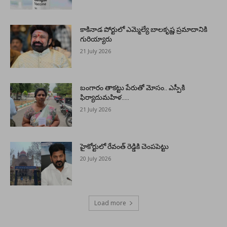
కాకినాడ పోర్టులో ఎమ్మెల్యే బాలకృష్ణ ప్రమాదానికి
గురియ్యారు
21 July 2026
బంగారం తాకట్టు పేరుతో మోసం.. ఎస్పీకి
ఫిర్యాదుమహిళ…..
21 July 2026
హైకోర్టులో రేవంత్ రెడ్డికి చెంపపెట్టు
20 July 2026
Load more