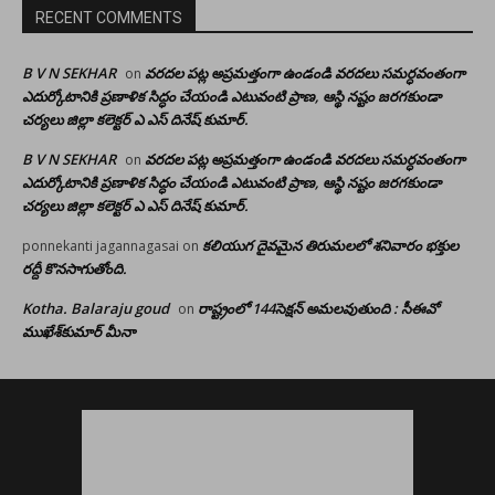
RECENT COMMENTS
B V N SEKHAR
వరదల పట్ల అప్రమత్తంగా ఉండండి వరదలు సమర్ధవంతంగా
on
ఎదుర్కోటానికి ప్రణాళిక సిద్ధం చేయండి ఎటువంటి ప్రాణ, ఆస్థి నష్టం జరగకుండా
చర్యలు జిల్లా కలెక్టర్ ఎ ఎస్ దినేష్ కుమార్.
B V N SEKHAR
వరదల పట్ల అప్రమత్తంగా ఉండండి వరదలు సమర్ధవంతంగా
on
ఎదుర్కోటానికి ప్రణాళిక సిద్ధం చేయండి ఎటువంటి ప్రాణ, ఆస్థి నష్టం జరగకుండా
చర్యలు జిల్లా కలెక్టర్ ఎ ఎస్ దినేష్ కుమార్.
కలియుగ దైవమైన తిరుమలలో శనివారం భక్తుల
ponnekanti jagannagasai
on
రద్దీ కొనసాగుతోంది.
Kotha. Balaraju goud
రాష్ట్రంలో 144సెక్షన్ అమలవుతుంది : సీఈవో
on
ముఖేశ్‌కుమార్‌ మీనా