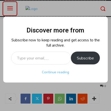
Home
ఆంధ్రప్రదేశ్
Discover more from
ఆంధ్రప్రదేశ్
రాజకీయం
చంద్రబాబు కేబినెట్ లో 24 మందికీ
Subscribe now to keep reading and get access to the
full archive.
దక్కిన చోటు.డిప్యూటీ సీఎం గా పవన్
Type your email…
కళ్యాణ్?
Subscribe
Continue reading
By
naradanews.in
Wednesday, June 12, 2024 9:44 am
175
0