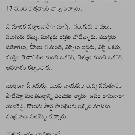
17 మంది కొత్తవారికి ఛాన్స్ ఇచ్చారు.
సామాజిక వర్గాలవారీగా చూస్తే.. నలుగురు కాపులు,
నలుగురు కమ్మ, ముగ్గురు రెడ్లకు చోటిచ్చారు. ముగ్గురు
మహిళలు, బీసీలు 8 మంది, ఎస్సీలు ఇద్దరు, ఎస్టీ ఒకరు,
ముస్లిం మైనారిటీల నుంచి ఒకరికి, వైశ్యుల నుంచి ఒకరికి
అవకాశం కల్పించారు.
మొత్తంగా సీనియర్లు, యువ నాయకుల మధ్య సమతూకం
పాటిస్తూ మంత్రివర్గాన్ని ఎంచుకు న్నారు. ఆనం రామనారా
యణరెడ్డి, కొలుసు పార్థ సారథిలకు ఇచ్చిన మాటను
చంద్రబాబు నిలబెట్టు కున్నారు.
కొత్త మంత్రుల జాబితా ఇదే