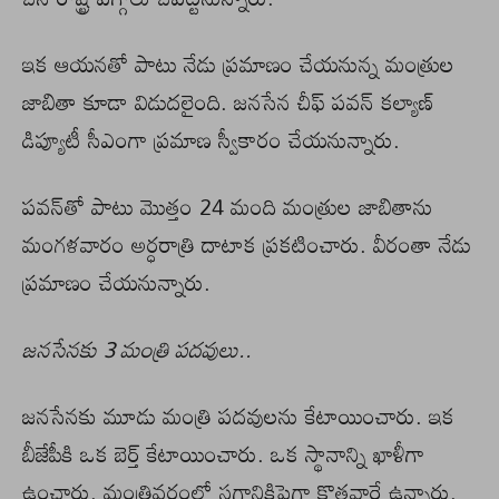
ఇక ఆయనతో పాటు నేడు ప్రమాణం చేయనున్న మంత్రుల
జాబితా కూడా విడుదలైంది. జనసేన చీఫ్ పవన్‌ కల్యాణ్‌
డిప్యూటీ సీఎంగా ప్రమాణ స్వీకారం చేయనున్నారు.
పవన్‌‌తో పాటు మొత్తం 24 మంది మంత్రుల జాబితాను
మంగళవారం అర్ధరాత్రి దాటాక ప్రకటించారు. వీరంతా నేడు
ప్రమాణం చేయనున్నారు.
జనసేనకు 3 మంత్రి పదవులు..
జనసేనకు మూడు మంత్రి పదవులను కేటాయించారు. ఇక
బీజేపీకి ఒక బెర్త్ కేటాయించారు. ఒక స్థానాన్ని ఖాళీగా
ఉంచారు. మంత్రివర్గంలో సగానికిపైగా కొత్తవారే ఉన్నారు.