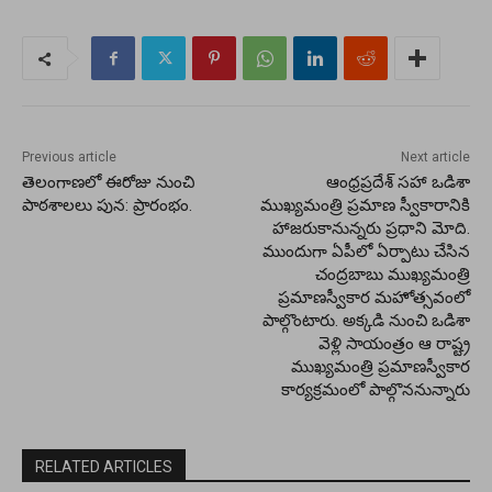
Previous article
Next article
తెలంగాణలో ఈరోజు నుంచి
ఆంధ్రప్రదేశ్ సహా ఒడిశా
పాఠశాలలు పున: ప్రారంభం.
ముఖ్యమంత్రి ప్రమాణ స్వీకారానికి
హాజరుకానున్నరు ప్రధాని మోది.
ముందుగా ఏపీలో ఏర్పాటు చేసిన
చంద్రబాబు ముఖ్యమంత్రి
ప్రమాణస్వీకార మహోత్సవంలో
పాల్గొంటారు. అక్కడి నుంచి ఒడిశా
వెళ్లి సాయంత్రం ఆ రాష్ట్ర
ముఖ్యమంత్రి ప్రమాణస్వీకార
కార్యక్రమంలో పాల్గొననున్నారు
RELATED ARTICLES