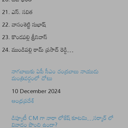
ఎస్. సవిత
వాసంశెట్టి సుభాష్
కొండపల్లి శ్రీనివాస్
ముండిపల్లి రామ్ ప్రసాద్ రెడ్డి…
నాగబాబుకు ఏపీ సీఎం చంద్రబాబు నాయుడు
మంత్రివర్గంలో చోటు
Date
10 December 2024
In relation to
ఆంధ్రప్రదేశ్
డిప్యూటీ CM గా నారా లోకేష్ కూటమి…సర్కార్ లో
వివాదం పొంచి ఉందా?