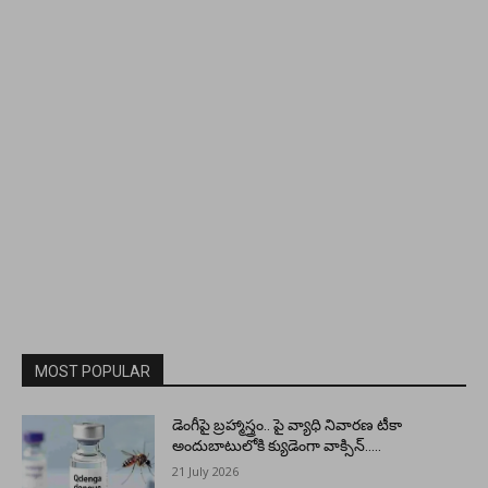
MOST POPULAR
డెంగీపై బ్రహ్మాస్త్రం.. పై వ్యాధి నివారణ టీకా
అందుబాటులోకి క్యుడెంగా వాక్సిన్…..
21 July 2026