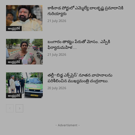
కాకినాడ పోర్టులో ఎమ్మెల్యే బాలకృష్ణ ప్రమాదానికి
గురియ్యారు
21 July 2026
ఆంధ్రప్రదేశ్
బంగారం తాకట్టు పేరుతో మోసం.. ఎస్పీకి
ఫిర్యాదుమహిళ…..
21 July 2026
ఆంధ్రప్రదేశ్
తల్లీ–బిడ్డ ఎక్స్‌ప్రెస్’ నూతన వాహనాలను
పరిశీలించిన ముఖ్యమంత్రి చంద్రబాబు.
20 July 2026
ఆంధ్రప్రదేశ్
- Advertisment -