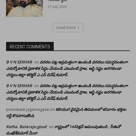
21 July 2026
Load more
RECENT COMMENTS
B V N SEKHAR
వరదల పట్ల అప్రమత్తంగా ఉండండి వరదలు సమర్ధవంతంగా
on
ఎదుర్కోటానికి ప్రణాళిక సిద్ధం చేయండి ఎటువంటి ప్రాణ, ఆస్థి నష్టం జరగకుండా
చర్యలు జిల్లా కలెక్టర్ ఎ ఎస్ దినేష్ కుమార్.
B V N SEKHAR
వరదల పట్ల అప్రమత్తంగా ఉండండి వరదలు సమర్ధవంతంగా
on
ఎదుర్కోటానికి ప్రణాళిక సిద్ధం చేయండి ఎటువంటి ప్రాణ, ఆస్థి నష్టం జరగకుండా
చర్యలు జిల్లా కలెక్టర్ ఎ ఎస్ దినేష్ కుమార్.
కలియుగ దైవమైన తిరుమలలో శనివారం భక్తుల
ponnekanti jagannagasai
on
రద్దీ కొనసాగుతోంది.
Kotha. Balaraju goud
రాష్ట్రంలో 144సెక్షన్ అమలవుతుంది : సీఈవో
on
ముఖేశ్‌కుమార్‌ మీనా