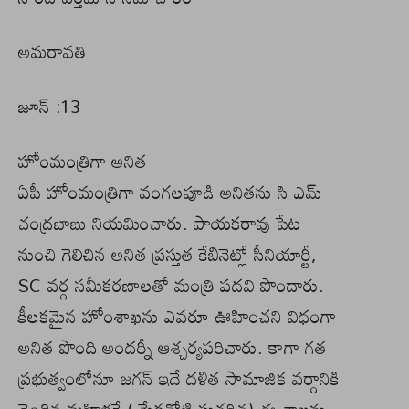
అమరావతి
జూన్ :13
హోంమంత్రిగా అనిత
ఏపీ హోంమంత్రిగా వంగలపూడి అనితను సి ఎమ్
చంద్రబాబు నియమించారు. పాయకరావు పేట
నుంచి గెలిచిన అనిత ప్రస్తుత కేబినెట్లో సీనియార్టీ,
SC వర్గ సమీకరణాలతో మంత్రి పదవి పొందారు.
కీలకమైన హోంశాఖను ఎవరూ ఊహించని విధంగా
అనిత పొంది అందర్నీ ఆశ్చర్యపరిచారు. కాగా గత
ప్రభుత్వంలోనూ జగన్ ఇదే దళిత సామాజిక వర్గానికి