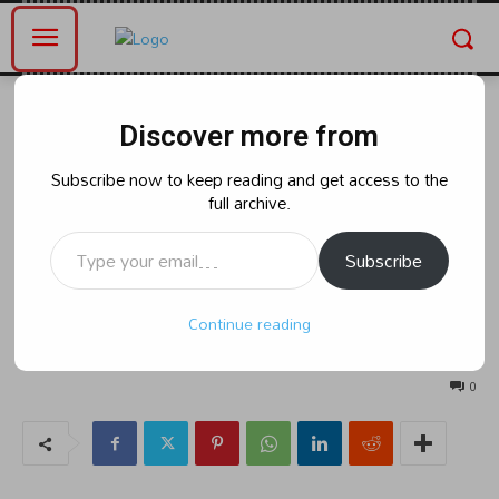
Home
ఆంధ్రప్రదేశ్
Discover more from
ఆంధ్రప్రదేశ్
ఏపీ రాష్ట్ర ఎస్సీ ఎస్టీ పరిరక్షణ కమిటీ
Subscribe now to keep reading and get access to the
full archive.
ప్రధాన కార్యదర్శిగా బట్టపర్తి
Type your email…
నియమాకం.
Subscribe
Continue reading
By
naradanews.in
Wednesday, June 19, 2024 5:08 pm
106
0