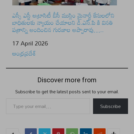
ఎస్సీ ఎస్టీ అట్రాసిటీ బీసీ ముస్లిం మైనార్టీ కేసులలోని
బాధితులకు న్యాయం చేయాలని డి.ఎస్.పి కి వినతి
పత్రాన్ని అందించిన గురజాల అప్పారావు…..
Date
17 April 2026
In relation to
ఆంధ్రప్రదేశ్
Discover more from
Subscribe to get the latest posts sent to your email.
Type your email…
Subscribe