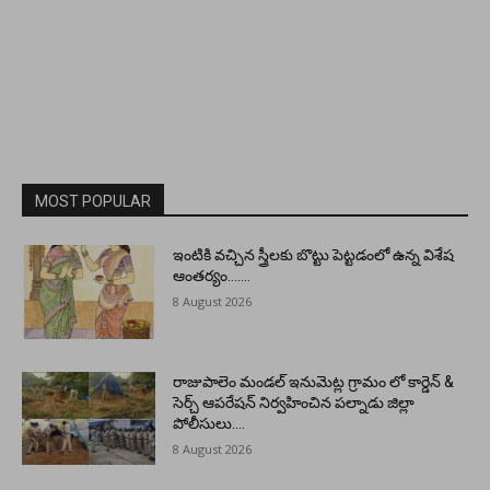
MOST POPULAR
ఇంటికి వచ్చిన స్త్రీలకు బొట్టు పెట్టడంలో ఉన్న విశేష
ఆంతర్యం…….
8 August 2026
రాజుపాలెం మండల్ ఇనుమెట్ల గ్రామం లో కార్డెన్ &
సెర్చ్ ఆపరేషన్ నిర్వహించిన పల్నాడు జిల్లా
పోలీసులు….
8 August 2026