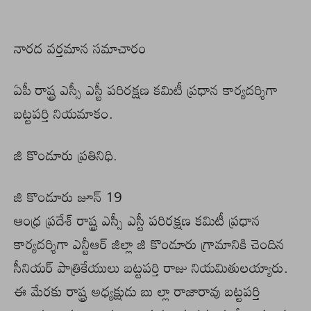
నారద వర్తమాన సమాచారం
ఏపీ రాష్ట్ర ఎస్సీ ఎస్టీ పరిరక్షణ కమిటీ ప్రధాన కార్యదర్శిగా
బట్టపర్తి నియమాకం.
జి కొండూరు ప్రతినిధి.
జి కొండూరు జూన్ 19
ఆంధ్ర ప్రదేశ్ రాష్ట్ర ఎస్సీ ఎస్టీ పరిరక్షణ కమిటీ ప్రధాన
కార్యదర్శిగా ఎన్టీఆర్ జిల్లా జి కొండూరు గ్రామానికి చెందిన
సీనియర్ పాత్రికేయులు బట్టపర్తి రాజు నియమితులయ్యారు.
ఈ మేరకు రాష్ట్ర అధ్యక్షుడు బు ల్లా రాజారావు బట్టపర్తి