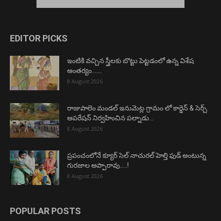
EDITOR PICKS
ఇంటికి వచ్చిన స్త్రీలకు బొట్టు పెట్టడంలో ఉన్న విశేష
ఆంతర్యం…….
8 August 2026
రాజుపాలెం మండల్ ఇనుమెట్ల గ్రామం లో కార్డెన్ & సెర్చ్
ఆపరేషన్ నిర్వహించిన పల్నాడు...
8 August 2026
ప్రపంచంలోనే క్యూర్ సెల్ నాచురల్ హెల్తి ఫుడ్ అంటున్న
గురజాల అప్పారావు…..!
8 August 2026
POPULAR POSTS