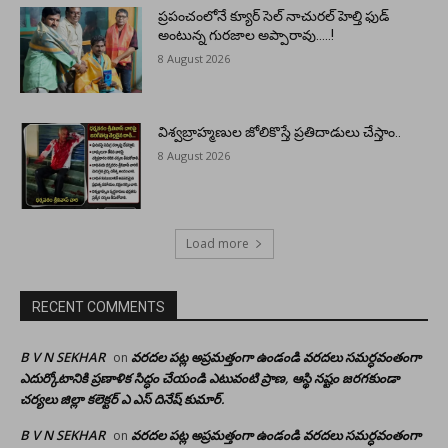
ప్రపంచంలోనే క్యూర్ సెల్ నాచురల్ హెల్తి ఫుడ్
అంటున్న గురజాల అప్పారావు…..!
8 August 2026
విశ్వబ్రాహ్మణుల జోలికొస్తే ప్రతిదాడులు చేస్తాం..
8 August 2026
Load more
RECENT COMMENTS
B V N SEKHAR
వరదల పట్ల అప్రమత్తంగా ఉండండి వరదలు సమర్ధవంతంగా
on
ఎదుర్కోటానికి ప్రణాళిక సిద్ధం చేయండి ఎటువంటి ప్రాణ, ఆస్థి నష్టం జరగకుండా
చర్యలు జిల్లా కలెక్టర్ ఎ ఎస్ దినేష్ కుమార్.
B V N SEKHAR
వరదల పట్ల అప్రమత్తంగా ఉండండి వరదలు సమర్ధవంతంగా
on