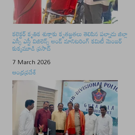
కలెక్టర్ కృతిక శుక్లాకు కృతజ్ఞతలు తెలిపిన పల్నాడు జిల్లా
ఎస్సీ ఎస్టీ విజిలెన్స్ అండ్ మానిటరింగ్ కమిటీ మెంబర్
కుక్కమూడి ప్రసాద్
Date
7 March 2026
In relation to
ఆంధ్రప్రదేశ్