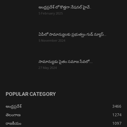
ఆంధ్రప్రదేశ్ లో కొత్తగా నేషనల్ హైవే..
5 February 2025
ఏపీలో సామాన్యులకు ప్రభుత్వం గుడ్ న్యూస్…
5 November 2024
సామాన్యుడు సైతం సమాజ సేవలో….
27 May 2024
POPULAR CATEGORY
ఆంధ్రప్రదేశ్
3466
తెలంగాణ
1274
రాజకీయం
1097