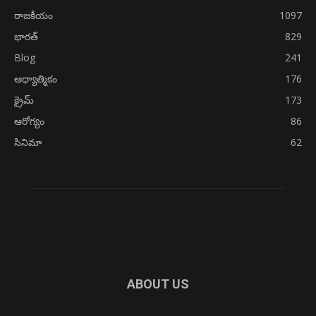
రాజకీయం
1097
భారత్
829
Blog
241
ఆధ్యాత్మికం
176
క్రైమ్
173
ఆరోగ్యం
86
సినిమా
62
ABOUT US