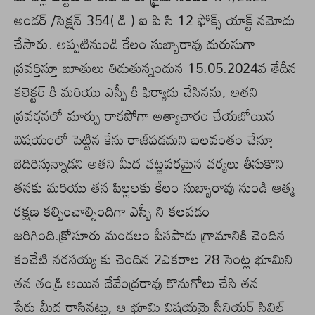
అండర్ /సెక్షన్ 354( డి ) ఐ పి సి 12 ఫోక్స్ యాక్ట్ నమోదు
చేసారు. అప్పటినుండి కేలం సుబ్బారావు దురుసుగా
ప్రవర్తిస్తూ బూతులు తిడుతున్నందున 15.05.2024వ తేదీన
కలెక్టర్ కి మరియు ఎస్పీ కి ఫిర్యాదు చేసినను, అతని
ప్రవర్తనలో మార్పు రాకపోగా అత్యాచారం చేయబోయిన
విషయంలో పెట్టిన కేసు రాజీపడమని బలవంతం చేస్తూ
బెదిరిస్తున్నాడని అతని మీద చట్టపరమైన చర్యలు తీసుకొని
తనకు మరియు తన పిల్లలకు కేలం సుబ్బారావు నుండి ఆత్మ
రక్షణ కల్పించాల్సిందిగా ఎస్పీ ని కలవడం
జరిగింది.క్రోసూరు మండలం పీసపాడు గ్రామానికి చెందిన
కంచేటి నరసయ్య కు చెందిన 2ఎకరాల 28 సెంట్ల భూమిని
తన తండ్రి అయిన దేవేంద్రరావు కొనుగోలు చేసి తన
పేరు మీద రాసినట్లు, ఆ భూమి విషయమై సీనియర్ సివిల్