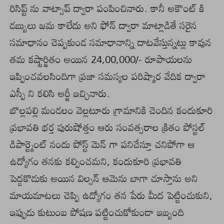
రిసిప్ట్ ను వాట్సాప్ ద్వారా పంపించినారు. కానీ అకౌంట్ కి
డబ్బులు జమ కాలేదు అని ఫోన్ ద్వారా మాట్లాడితే సరైన
సమాధానం చెప్పకుండ సమాధానాన్ని దాటవేస్తున్నట్లు కావున
తమ కష్టార్జితం అయిన 24,00,000/- రూపాయలను
ఇప్పించవలసిందిగా ప్రజా సమస్యల పరిష్కార వేదిక ద్వారా
ఎస్పీ ని కలిసి అర్జీ ఇచ్చినారు.
బొల్లపల్లి మండలం వెల్లటూరు గ్రామానికి చెందిన కందుకూరి
ప్రభావతి భర్త పురుషోత్తం ఆరు సంవత్సరాల క్రితం పోస్టల్
డిపార్ట్మెంట్ నందు పోస్ట్ మెన్ గా పనిచేస్తూ చనిపోగా ఆ
ఉద్యోగం తనకు కల్పించమని, కందుకూరి ప్రభావతి
పెద్దకొడుకు అయిన విల్సన్ ఆమెను బాగా చూస్తాను అని
మాయమాటలు చెప్పి ఉద్యోగం తన పేరు మీద పెట్టించుకుని,
ఇప్పుడు కుటుంబ పోషణ పట్టించుకోకుండా ఇబ్బంది