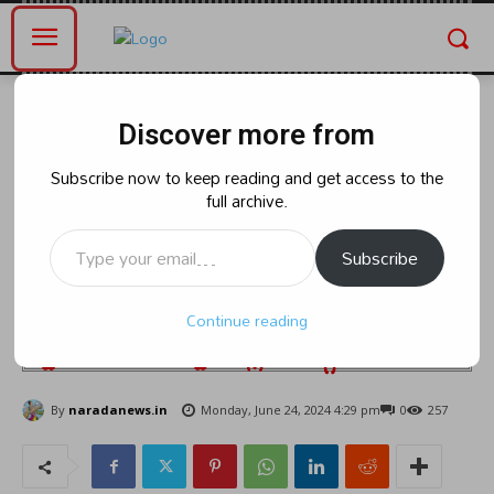
Home
ఆంధ్రప్రదేశ్
Discover more from
ఆంధ్రప్రదేశ్
పల్నాడు జిల్లా పోలీస్ వారి
Subscribe now to keep reading and get access to the
full archive.
కార్యాలయంలో నిర్వహించిన ప్రజా
Type your email…
సమస్యల పరిష్కార వేదిక కార్యక్రమంలో
Subscribe
పాల్గొని ప్రజల నుండి ఫిర్యాదులు
Continue reading
స్వీకరించిన ఎస్పీ మల్లీక గార్గ్
By
naradanews.in
Monday, June 24, 2024 4:29 pm
0
257