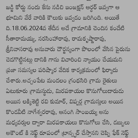
జడ్జి కోర్టు నందు కేసు నడిచి ఇంజక్షన్ ఆర్ధర్ ఇవ్వగా ఆ
భూమిని వేరే వారికి కౌలుకు ఇవ్వడం జరిగింది. అయితే
ది.18.06.2024వ తేదీన అదే గ్రామానికి చెందిన కందేటి
సీతారామయ్య, నరసింహారావు, రామకృష్ణారావు,
శ్రీనివాసరావు అనువారు దౌర్జన్యంగా పొలంలో వేసిన పైరును
చెడగొట్టినట్లు దానికి గాను విచారించి న్యాయం చేయమని
ప్రజా సమస్యల పరిష్కార వేదిక కార్యక్రమంలో ఫిర్యాదు
చేశారు.అచ్చంపేట మండలం గ్రంథసిరి గ్రామ రైతులు
ఏటుకూరు గ్రామస్థుడు, మిరపకాయల కొనుగోలుదారుడు
అయిన లక్కిశెట్టి రవి కుమార్, విప్పర్ల గ్రామస్తులు అయిన
కొండవీటి నాగేశ్వరరావు, ఆనంగి సాంబయ్య అను
మధ్యవర్తుల ద్వారా మిరపకాయలు కొనుగోలు చేసి, డబ్బులు
అకౌంట్ కి నెఫ్ట్ రూపంలో ట్రాన్స్ఫర్ చేస్తానని చెప్పి ఫేక్ నెఫ్ట్