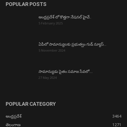
POPULAR POSTS
ఆంధ్రప్రదేశ్ లో కొత్తగా నేషనల్ హైవే..
5 February 2025
ఏపీలో సామాన్యులకు ప్రభుత్వం గుడ్ న్యూస్…
5 November 2024
సామాన్యుడు సైతం సమాజ సేవలో….
27 May 2024
POPULAR CATEGORY
ఆంధ్రప్రదేశ్
3464
తెలంగాణ
1271