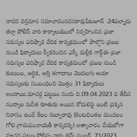
నారద వర్తమాన సమాచారంనరసరావుపేటజూన్ :24పల్నాడు
జిల్లా పోలీస్ వారి కార్యాలయంలో నిర్వహించిన ప్రజా
సమస్యల పరిష్కార వేదిక కార్యక్రమంలో పాల్గొని ప్రజల
నుండి ఫిర్యాదులు స్వీకరించిన ఎస్పీ మల్లీక గార్గ్ఈ ప్రజా
సమస్యల పరిష్కార వేదిక కార్యక్రమంలో ప్రజల నుండి
కుటుంబ, ఆర్ధిక, ఆస్తి తగాదాలు మొదలగు ఆయా
సమస్యలకు సంబంధించి మొత్తం 31 ఫిర్యాదులు
అందాయి.మాచర్ల పట్టణం నందు ది.09.04.2023 వ తేదీన
నంద్యాల సునీత కూతురు అయిన కోమలిపై ఇంటి ప్రక్కన
నివాసం ఉండే కేలం సుబ్బారావు (రెంటచింతల మండలం
గోలి గ్రామపంచాయతీ కార్యదర్శి) అత్యాచారం చేయబోగా
మాచర్ల పట్టణ పోలీసు వారు క్రైమ్ నంబర్ :71/2023