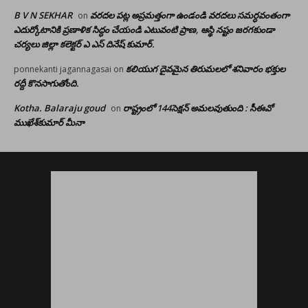
B V N SEKHAR
వరదల పట్ల అప్రమత్తంగా ఉండండి వరదలు సమర్ధవంతంగా
on
ఎదుర్కోటానికి ప్రణాళిక సిద్ధం చేయండి ఎటువంటి ప్రాణ, ఆస్థి నష్టం జరగకుండా
చర్యలు జిల్లా కలెక్టర్ ఎ ఎస్ దినేష్ కుమార్.
కలియుగ దైవమైన తిరుమలలో శనివారం భక్తుల
ponnekanti jagannagasai
on
రద్దీ కొనసాగుతోంది.
Kotha. Balaraju goud
రాష్ట్రంలో 144సెక్షన్ అమలవుతుంది : సీఈవో
on
ముఖేశ్‌కుమార్‌ మీనా