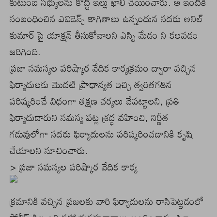
కుటుంబ సభ్యులను కొట్టి ఇల్లు ఖాలీ చేయించారు. ఆ ఇంటికి
సంబంధించిన ఎవిడెన్స్ కాగితాలు ఉన్నందున సదరు అనిల్
కుమార్ పై యాక్షన్ తీసుకోవాలని ఎస్పి మేడం ని కలవడం
జరిగింది.
ప్రజా సమస్యల పరిష్కార వేదిక కార్యక్రమం ద్వారా వచ్చిన
ఫిర్యాదులకు మొదటి ప్రాధాన్యత ఇచ్చి త్వరితగతిన
పరిష్కరించే విధంగా తక్షణ చర్యలు చేపట్టాలని, ప్రతి
ఫిర్యాదుదారుని సమస్య పట్ల శ్రద్ధ వహించి, నిర్ణీత
గడువులోగా సదరు ఫిర్యాదులను పరిష్కరించడానికి కృషి
చేయాలని సూచించారు.
> ప్రజా సమస్యల పరిష్కార వేదిక కార్య
క్రమానికి వచ్చిన ప్రజలకు వారి ఫిర్యాదులను రాసిపెట్టడంలో