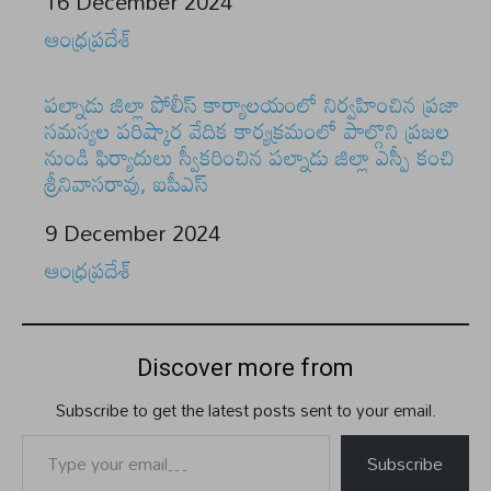
Date
16 December 2024
In relation to
ఆంధ్రప్రదేశ్
పల్నాడు జిల్లా పోలీస్ కార్యాలయంలో నిర్వహించిన ప్రజా
సమస్యల పరిష్కార వేదిక కార్యక్రమంలో పాల్గొని ప్రజల
నుండి ఫిర్యాదులు స్వీకరించిన పల్నాడు జిల్లా ఎస్పీ కంచి
శ్రీనివాసరావు, ఐపీఎస్
Date
9 December 2024
In relation to
ఆంధ్రప్రదేశ్
Discover more from
Subscribe to get the latest posts sent to your email.
Type your email…
Subscribe