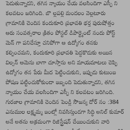
పెడుతున్నాడని, తగిన న్యాయం చేయ వలసిందిగా ఎస్పీ ని
కలవటం జరిగింది. బొ ల్లపల్లి మండలం వెల్లటూరు
గ్రామానికి చెందిన కందుకూరి ప్రభావతి భర్త పురుషోత్తం
ఆరు సంవత్సరాల క్రితం పోస్టల్ డిపార్ట్మెంట్ నందు పోస్ట్
మెన్ గా పనిచేస్తూ చనిపోగా ఆ ఉద్యోగం తనకు
కల్పించమని, కందుకూరి ప్రభావతి పెద్దకొడుకు అయిన
విల్సన్ ఆమెను బాగా చూస్తాను అని మాయమాటలు చెప్పి
ఉద్యోగం తన పేరు మీద పెట్టించుకుని, ఇప్పుడు కుటుంబ
పోషణ పట్టించుకోకుండా ఇబ్బంది పెడుతున్నాడని, తగిన
న్యాయం చేయ వలసిందిగా ఎస్పీ ని కలవటం జరిగింది.
గురజాల గ్రామానికి చెందిన పెండ్లి సౌజన్య డోర్ నం :384
ఎనుముల లక్ష్మమ్మ ఇంట్లో నివసిస్తుండగా సిద్ధి అనిల్ కుమార్
అనే అతను అక్రమంగా రిజిస్ట్రేషన్ చేయించుకుని వారి