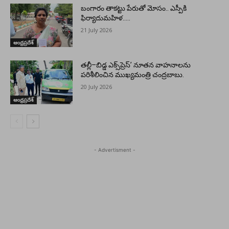
బంగారం తాకట్టు పేరుతో మోసం.. ఎస్పీకి
ఫిర్యాదుమహిళ…..
21 July 2026
ఆంధ్రప్రదేశ్
తల్లీ–బిడ్డ ఎక్స్‌ప్రెస్’ నూతన వాహనాలను
పరిశీలించిన ముఖ్యమంత్రి చంద్రబాబు.
20 July 2026
ఆంధ్రప్రదేశ్
- Advertisment -