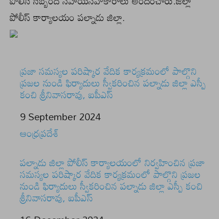
పోలీస్ సిబ్బంది సహాయసహకారాలు అందించారు.జిల్లా
పోలీస్ కార్యాలయం పల్నాడు జిల్లా.
ప్రజా సమస్యల పరిష్కార వేదిక కార్యక్రమంలో పాల్గొని
ప్రజల నుండి ఫిర్యాదులు స్వీకరించిన పల్నాడు జిల్లా ఎస్పీ
కంచి శ్రీనివాసరావు, ఐపీఎస్
Date
9 September 2024
In relation to
ఆంధ్రప్రదేశ్
పల్నాడు జిల్లా పోలీస్ కార్యాలయంలో నిర్వహించిన ప్రజా
సమస్యల పరిష్కార వేదిక కార్యక్రమంలో పాల్గొని ప్రజల
నుండి ఫిర్యాదులు స్వీకరించిన పల్నాడు జిల్లా ఎస్పీ కంచి
శ్రీనివాసరావు, ఐపీఎస్