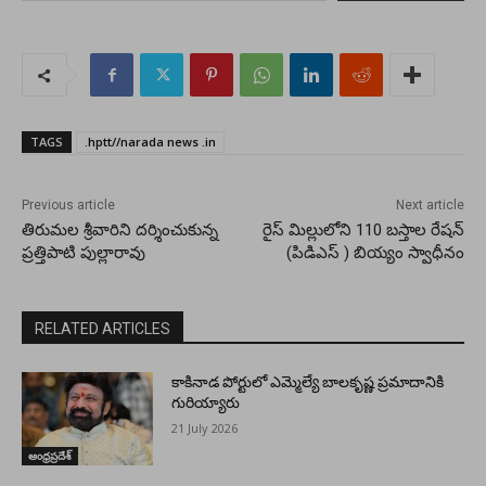
TAGS
.hptt//narada news .in
Previous article
Next article
తిరుమల శ్రీవారిని దర్శించుకున్న
రైస్ మిల్లులోని 110 బస్తాల రేషన్
ప్రత్తిపాటి పుల్లారావు
(పిడిఎస్ ) బియ్యం స్వాధీనం
RELATED ARTICLES
కాకినాడ పోర్టులో ఎమ్మెల్యే బాలకృష్ణ ప్రమాదానికి
గురియ్యారు
21 July 2026
ఆంధ్రప్రదేశ్