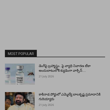
MOST POPULAR
డెంగీపై బ్రహ్మాస్త్రం.. పై వ్యాధి నివారణ టీకా
అందుబాటులోకి క్యుడెంగా వాక్సిన్…..
21 July 2026
కాకినాడ పోర్టులో ఎమ్మెల్యే బాలకృష్ణ ప్రమాదానికి
గురియ్యారు
21 July 2026