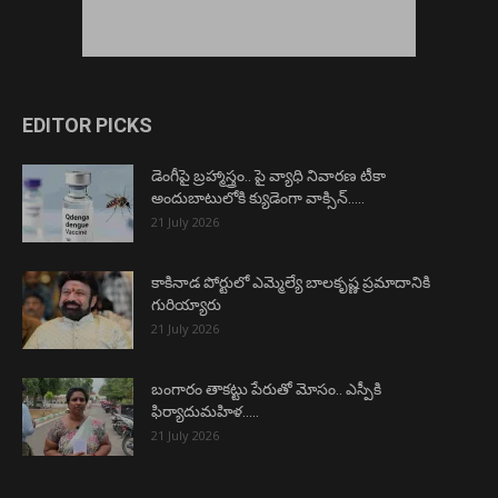
EDITOR PICKS
డెంగీపై బ్రహ్మాస్త్రం.. పై వ్యాధి నివారణ టీకా
అందుబాటులోకి క్యుడెంగా వాక్సిన్…..
21 July 2026
కాకినాడ పోర్టులో ఎమ్మెల్యే బాలకృష్ణ ప్రమాదానికి
గురియ్యారు
21 July 2026
బంగారం తాకట్టు పేరుతో మోసం.. ఎస్పీకి
ఫిర్యాదుమహిళ…..
21 July 2026