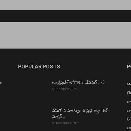
POPULAR POSTS
P
లు
ఆంధ్రప్రదేశ్ లో కొత్తగా నేషనల్ హైవే..
ఆంధ
5 February 2025
త
ర
భా
ఏపీలో సామాన్యులకు ప్రభుత్వం గుడ్
న్యూస్…
B
5 November 2024
ఆధ