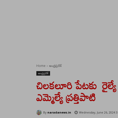
Home
ఆంధ్రప్రదేశ్
ఆంధ్రప్రదేశ్
చిలకలూరి పేటకు రైల్యే 
ఎమ్మెల్యే ప్రత్తిపాటి
By
naradanews.in
Wednesday, June 26, 2024 3