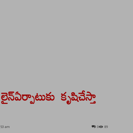
లైన్ఏర్పాటుకు కృషిచేస్తా
:53 am
0
89