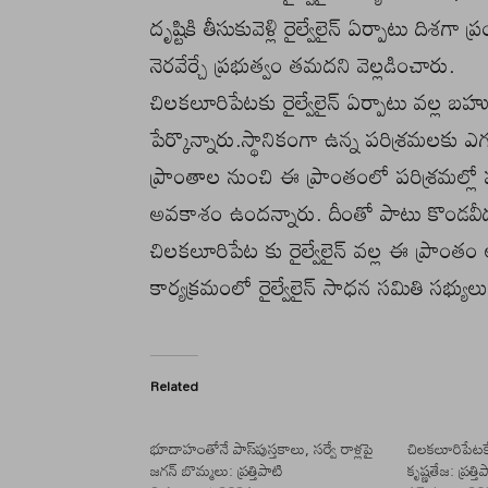
దృష్టికి తీసుకువెళ్లి రైల్వేలైన్ ఏర్పాటు దిశ‌గా ప్ర
నెర‌వేర్చే ప్ర‌భుత్వం త‌మ‌ద‌ని వెల్ల‌డించారు.
చిల‌క‌లూరిపేట‌కు రైల్వేలైన్ ఏర్పాటు వ‌ల్ల
పేర్కొన్నారు.స్థానికంగా ఉన్న ప‌రిశ్ర‌మ‌ల‌కు
ప్రాంతాల నుంచి ఈ ప్రాంతంలో ప‌రిశ్ర‌మ‌ల్లో ప‌
అవ‌కాశం ఉంద‌న్నారు. దీంతో పాటు కొండ‌వీడు 
చిల‌క‌లూరిపేట కు రైల్వేలైన్ వ‌ల్ల ఈ ప్రాంతం 
కార్య‌క్ర‌మంలో రైల్వేలైన్ సాధ‌న స‌మితి స‌భ్యుల
Related
భూదాహంతోనే పాస్‌పుస్తకాలు, సర్వే రాళ్లపై
చిలకలూరిపేటక
జగన్ బొమ్మలు: ప్రత్తిపాటి
కృష్ణతేజ: ప్రత్తి