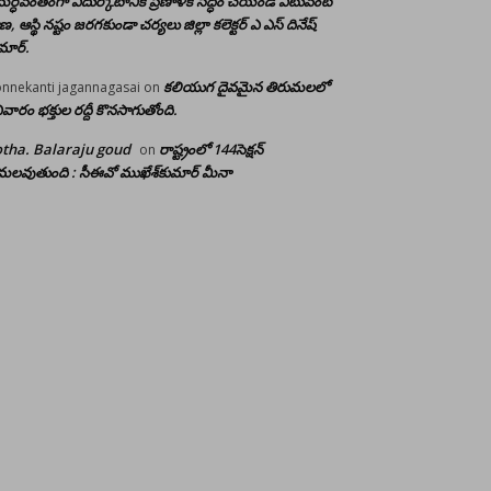
ర్ధవంతంగా ఎదుర్కోటానికి ప్రణాళిక సిద్ధం చేయండి ఎటువంటి
రాణ, ఆస్థి నష్టం జరగకుండా చర్యలు జిల్లా కలెక్టర్ ఎ ఎస్ దినేష్
మార్.
కలియుగ దైవమైన తిరుమలలో
nnekanti jagannagasai
on
ివారం భక్తుల రద్దీ కొనసాగుతోంది.
tha. Balaraju goud
రాష్ట్రంలో 144సెక్షన్
on
లవుతుంది : సీఈవో ముఖేశ్‌కుమార్‌ మీనా