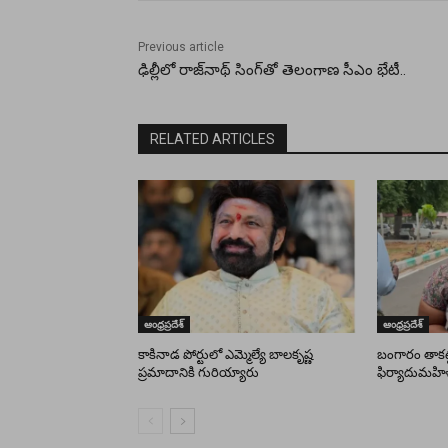
Previous article
ఢిల్లీలో రాజ్‌నాథ్ సింగ్‌తో తెలంగాణ సీఎం భేటీ..
RELATED ARTICLES
ఆంధ్రప్రదేశ్
ఆంధ్రప్రదేశ్
కాకినాడ పోర్టులో ఎమ్మెల్యే బాలకృష్ణ
బంగారం తాకట్ట
ప్రమాదానికి గురియ్యారు
ఫిర్యాదుమహి