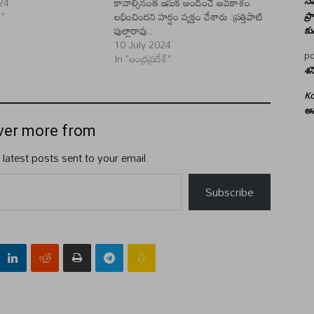
24
కావాల్సినంత ఇసుక అందించే అవకాశం
సమ
్"
లభించిందని హర్షం వ్యక్తం చేశారు :ప్రత్తిపాటి
ప్
పుల్లారావు.:
కు
10 July 2024
In "ఆంధ్రప్రదేశ్"
po
శన
Ko
అమ
ver more from
 latest posts sent to your email.
Subscribe