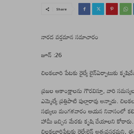
Share
నారద వర్తమాన సమాచారం
జూన్ :26
చిలకలూరి పేటకు రైల్యే లైన్ఏర్పాటుకు కృషిచేస్తా
ప్ర‌జ‌ల ఆకాంక్షాల‌ను గౌర‌విస్తూ, వారి స‌మ‌స్య
ఎమ్మెల్యే ప్ర‌త్తిపాటి పుల్లారావు అన్నారు. చిల‌క
స‌భ్యులు మంగ‌ళ‌వారం ఆయ‌న నివాసంలో క‌లిశా
హామీ ఇచ్చిన మేర‌కు కృషి చేయాల‌ని కోరారు. ఇ
చిల‌క‌లూరిపేట‌కు రైల్వేలైన్ అత్య‌వ‌స‌ర‌మ‌న