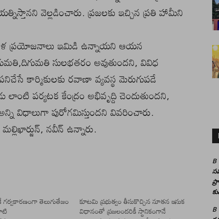
‌య‌త్నిస్తాన‌ని వెల్ల‌డించారు. ప్ర‌జ‌ల‌కు ఇచ్చిన ప్ర‌తి హామీని
 బ‌హుళ ప్ర‌యోజ‌నాలు ఇమిడి ఉన్నాయ‌ని ఆయన
 ఎగుమ‌తి,దిగుమ‌తి సుల‌భ‌త‌రం అవుతుంద‌ని, వివిధ
నిచేసే కార్మికుల‌కు ర‌వాణా వ్య‌వ‌స్థ మెరుగుప‌డే
లాంటి ప‌ర్య‌ట‌క కేంద్రం అభివృద్ది చెందుతుంద‌ని,
అన్ని విధాలుగా పురోగ‌మిస్తుంద‌ని వివ‌రించారు.
ు మల్లిఖార్జున్, నవీన్ ఉన్నారు.
B
సమ
ప్
కు
ే గర్వకారణంగా తెలుగుతేజం
కూటమి ప్రభుత్వం తీసుకొచ్చిన నూతన ఇసుక
పాటి
విధానంతో ప్రజలందరికీ స్థానికంగానే
B