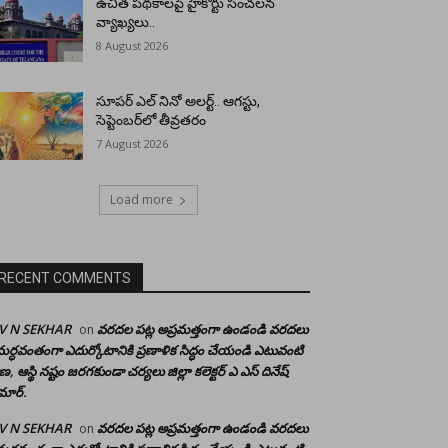
ఉచిత పథకాలపై హైకోర్టు సంచలన
వ్యాఖ్యలు..
8 August 2026
సూపర్ ఎల్ నినో అలర్ట్.. ఆగస్టు,
సెప్టెంబర్‌లో తీవ్రతరం
7 August 2026
Load more
RECENT COMMENTS
 V N SEKHAR
వరదల పట్ల అప్రమత్తంగా ఉండండి వరదలు
on
ర్ధవంతంగా ఎదుర్కోటానికి ప్రణాళిక సిద్ధం చేయండి ఎటువంటి
రాణ, ఆస్థి నష్టం జరగకుండా చర్యలు జిల్లా కలెక్టర్ ఎ ఎస్ దినేష్
మార్.
 V N SEKHAR
వరదల పట్ల అప్రమత్తంగా ఉండండి వరదలు
on