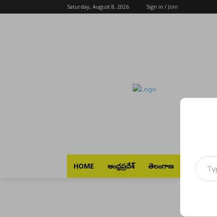
Saturday, August 8, 2026
Sign in / Join
Type your emai
HOME
ఆంధ్రప్రదేశ్
తెలంగాణ
భారత్