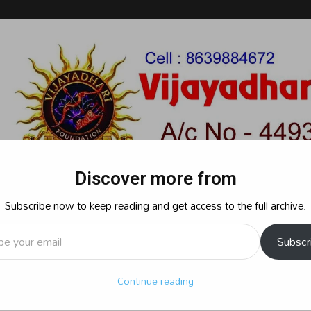
Discover more from
Subscribe now to keep reading and get access to the full archive.
l…
Subscr
రాజకీయం
క్రైమ్
స్పోర్ట్స్
సినిమా
ఆధ్యాత్మికం
బిజినెస్
శృ
Continue reading