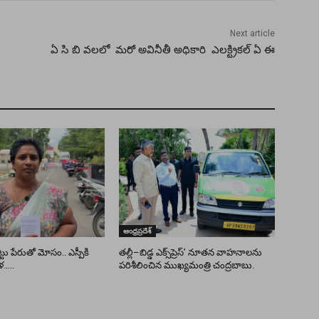
Next article
ఏ సి బి వలలో మరో అవినీతీ అధికారి ఎలక్ట్రికల్ ఏ ఈ
ఆంధ్రప్రదేశ్
ు పేరుతో మోసం.. ఎస్పీకి
తల్లీ–బిడ్డ ఎక్స్‌ప్రెస్’ నూతన వాహనాలను
ళ…..
పరిశీలించిన ముఖ్యమంత్రి చంద్రబాబు.