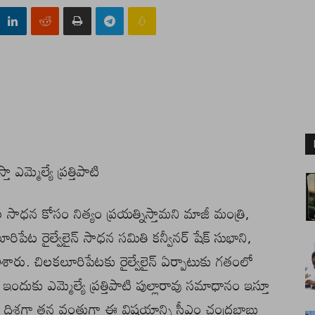
 ఎమ్మెల్యే ప్రత్తిపాటి
‌ల సాధ‌న కోసం నిత్యం ప్ర‌య‌త్నిస్తామ‌ని మాజీ మంత్రి,
‌లూరిపేట రైల్వేలైన్ సాధ‌న స‌మితి క‌న్వీన‌ర్ షేక్ సుభాని,
రు. చిల‌క‌లూరిపేట‌కు రైల్వేలైన్ ఏర్పాటుకు గ‌తంలో
ందుకు ఎమ్మెల్యే ప్ర‌త్తిపాటి పుల్లారావు స‌మాధానం ఇస్తూ
ి, ఈ దిశ‌గా త‌న వంతుగా ఈ విష‌యాన్ని సీఎం చంద్ర‌బాబు