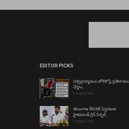
EDITOR PICKS
విశ్వబ్రాహ్మణుల జోలికొస్తే ప్రతిదాడు
చేస్తాం..
8 August 2026
తెలంగాణ కేబినెట్ విస్తరణకు
హైకమాండ్ గ్రీన్ సిగ్నల్..
8 August 2026