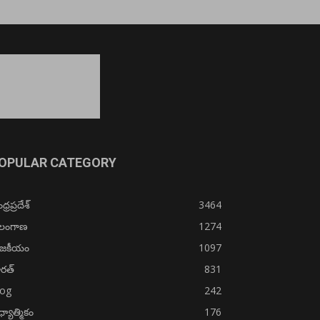
OPULAR CATEGORY
్రప్రదేశ్
3464
ెలంగాణ
1274
ాజకీయం
1097
రత్
831
log
242
్యాత్మికం
176