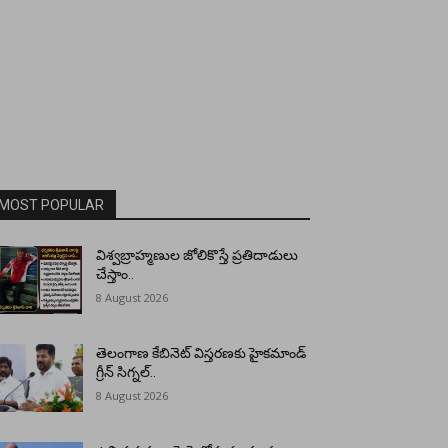
MOST POPULAR
విశ్వబ్రాహ్మణుల జోలికొస్తే ప్రతిదాడులు
చేస్తాం..
8 August 2026
తెలంగాణ కేబినెట్ విస్తరణకు హైకమాండ్
గ్రీన్ సిగ్నల్..
8 August 2026