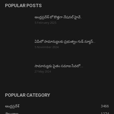
POPULAR POSTS
ఆంధ్రప్రదేశ్ లో కొత్తగా నేషనల్ హైవే..
5 February 2025
ఏపీలో సామాన్యులకు ప్రభుత్వం గుడ్ న్యూస్…
5 November 2024
సామాన్యుడు సైతం సమాజ సేవలో….
27 May 2024
POPULAR CATEGORY
ఆంధ్రప్రదేశ్
3466
తెలంగాణ
1274