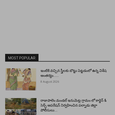
MOST POPULAR
ఇంటికి వచ్చిన స్త్రీలకు బొట్టు పెట్టడంలో ఉన్న విశేష
ఆంతర్యం…….
8 August 2026
రాజుపాలెం మండల్ ఇనుమెట్ల గ్రామం లో కార్డెన్ &
సెర్చ్ ఆపరేషన్ నిర్వహించిన పల్నాడు జిల్లా
పోలీసులు….