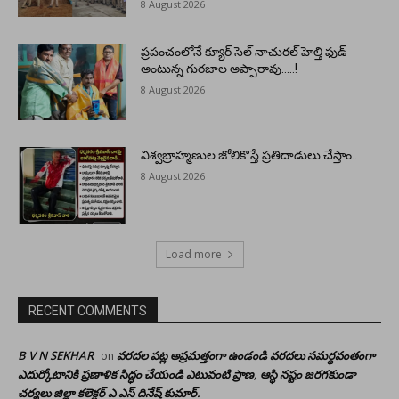
8 August 2026
ప్రపంచంలోనే క్యూర్ సెల్ నాచురల్ హెల్తి ఫుడ్
అంటున్న గురజాల అప్పారావు…..!
8 August 2026
విశ్వబ్రాహ్మణుల జోలికొస్తే ప్రతిదాడులు చేస్తాం..
8 August 2026
Load more
RECENT COMMENTS
B V N SEKHAR
వరదల పట్ల అప్రమత్తంగా ఉండండి వరదలు సమర్ధవంతంగా
on
ఎదుర్కోటానికి ప్రణాళిక సిద్ధం చేయండి ఎటువంటి ప్రాణ, ఆస్థి నష్టం జరగకుండా
చర్యలు జిల్లా కలెక్టర్ ఎ ఎస్ దినేష్ కుమార్.