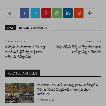
TAGS
.hptt//narada news .in
Previous article
Next article
ఉమ్మడి మహబూబ్ నగర్ జిల్లా
చంద్రుడిపైకి వెళ్ళి వచ్చేందుకు భారీ
దూప దీప నైవేద్య అర్చకుల
రాకెట్లు సిద్ధం చేయాలి
ఆత్మీయ సమ్మేళనం.
RELATED ARTICLES
రాజుపాలెం మండల్ ఇనుమెట్ల గ్రామం లో కార్డెన్ &
సెర్చ్ ఆపరేషన్ నిర్వహించిన పల్నాడు జిల్లా
పోలీసులు….
8 August 2026
ఆంధ్రప్రదేశ్