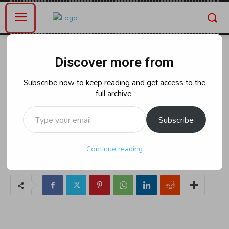
Home
ఆంధ్రప్రదేశ్
Discover more from
ఆంధ్రప్రదేశ్
రాజకీయం
ఉపాధ్యాయుల బదిలీల్లో రాజకీయ
Subscribe now to keep reading and get access to the
full archive.
జోక్యం ఉండొద్దు!
Type your email…
Subscribe
By
naradanews.in
Thursday, June 27, 2024 7:55 am
177
Continue reading
0