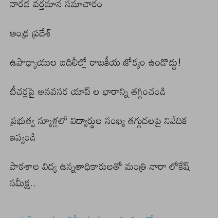
నారద వర్తమాన సమాచారం
ఆంధ్ర ప్రదేశ్
ఉపాధ్యాయుల బదిలీల్లో రాజకీయ జోక్యం ఉండొద్దు!
టీచర్లపై అనవసర యాప్ ల భారాన్ని తగ్గించండి
ప్రభుత్వ స్కూళ్లలో విద్యార్థుల సంఖ్య తగ్గుదలపై నివేదిక
ఇవ్వండి
పాఠశాల విద్య ఉన్నతాధికారులతో మంత్రి నారా లోకేష్
సమీక్ష..