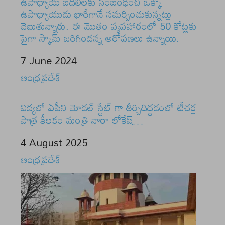
ఉపాధ్యాయ బదిలీలకు సంబంధించి ఒక్కో
ఉపాధ్యాయుడు భారీగానే సమర్పించుకున్నట్లు
చెబుతున్నారు. ఈ మొత్తం వ్యవహారంలో 50 కోట్లకు
పైగా స్కామ్ జరిగిందన్న ఆరోపణలు ఉన్నాయి.
Date
7 June 2024
In relation to
ఆంధ్రప్రదేశ్
విద్యలో ఏపీని మోడల్ స్టేట్ గా తీర్చిదిద్దడంలో టీచర్ల
పాత్ర కీలకం మంత్రి నారా లోకేష్…
Date
4 August 2025
In relation to
ఆంధ్రప్రదేశ్