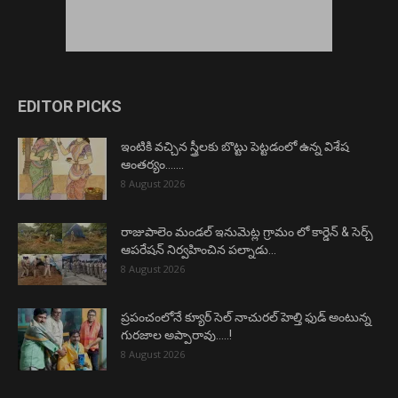
EDITOR PICKS
ఇంటికి వచ్చిన స్త్రీలకు బొట్టు పెట్టడంలో ఉన్న విశేష
ఆంతర్యం…….
8 August 2026
రాజుపాలెం మండల్ ఇనుమెట్ల గ్రామం లో కార్డెన్ & సెర్చ్
ఆపరేషన్ నిర్వహించిన పల్నాడు...
8 August 2026
ప్రపంచంలోనే క్యూర్ సెల్ నాచురల్ హెల్తి ఫుడ్ అంటున్న
గురజాల అప్పారావు…..!
8 August 2026