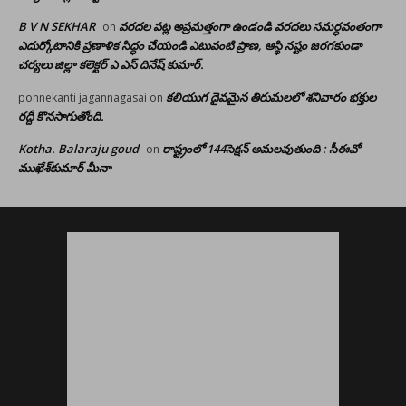
B V N SEKHAR
వరదల పట్ల అప్రమత్తంగా ఉండండి వరదలు సమర్ధవంతంగా
on
ఎదుర్కోటానికి ప్రణాళిక సిద్ధం చేయండి ఎటువంటి ప్రాణ, ఆస్థి నష్టం జరగకుండా
చర్యలు జిల్లా కలెక్టర్ ఎ ఎస్ దినేష్ కుమార్.
కలియుగ దైవమైన తిరుమలలో శనివారం భక్తుల
ponnekanti jagannagasai
on
రద్దీ కొనసాగుతోంది.
Kotha. Balaraju goud
రాష్ట్రంలో 144సెక్షన్ అమలవుతుంది : సీఈవో
on
ముఖేశ్‌కుమార్‌ మీనా