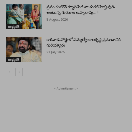
ప్రపంచంలోనే క్యూర్ సెల్ నాచురల్ హెల్తి ఫుడ్
అంటున్న గురజాల అప్పారావు…..!
8 August 2026
ఆంధ్రప్రదేశ్
కాకినాడ పోర్టులో ఎమ్మెల్యే బాలకృష్ణ ప్రమాదానికి
గురియ్యారు
21 July 2026
ఆంధ్రప్రదేశ్
- Advertisment -