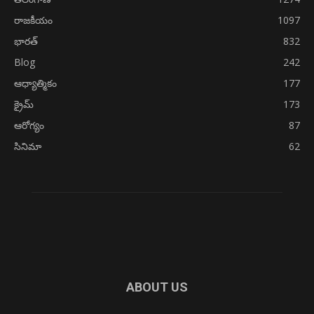
రాజకీయం
1097
భారత్
832
Blog
242
ఆధ్యాత్మికం
177
క్రైమ్
173
ఆరోగ్యం
87
సినిమా
62
ABOUT US