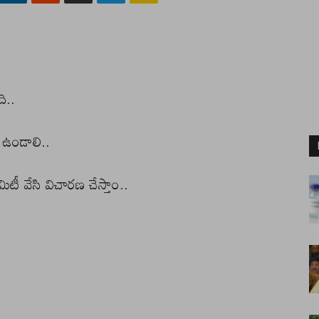
ి..
ం ఉండాలి..
టీ వేసి విచారణ చేస్తాం..