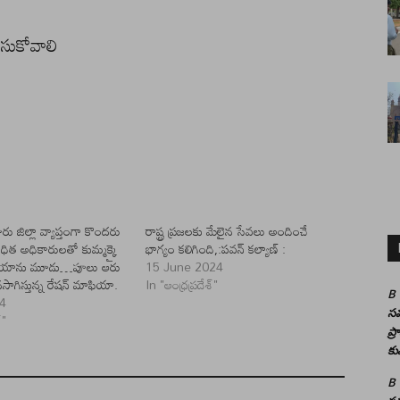
ేసుకోవాలి
ు జిల్లా వ్యాప్తంగా కొందరు
రాష్ట్ర ప్రజలకు మేలైన సేవలు అందించే
ంధిత అధికారులతో కుమ్మక్కై
భాగ్యం కలిగింది,:పవన్ కల్యాణ్ :
ఫియాను మూడు…పూలు ఆరు
15 June 2024
ాగిస్తున్న రేషన్ మాఫియా.
In "ఆంధ్రప్రదేశ్"
B
24
సమ
్"
ప్
కు
B