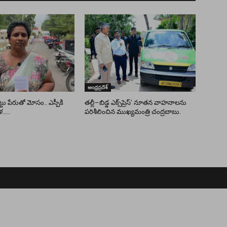
ఆంధ్రప్రదేశ్
ు పేరుతో మోసం.. ఎస్పీకి
తల్లీ–బిడ్డ ఎక్స్‌ప్రెస్’ నూతన వాహనాలను
ళ…..
పరిశీలించిన ముఖ్యమంత్రి చంద్రబాబు.