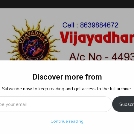
Discover more from
Subscribe now to keep reading and get access to the full archive.
l…
Subscr
రాజకీయం
క్రైమ్
స్పోర్ట్స్
సినిమా
ఆధ్యాత్మికం
బిజినెస్
శృ
Continue reading