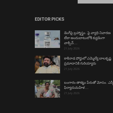
EDITOR PICKS
డెంగీపై బ్రహ్మాస్త్రం.. పై వ్యాధి నివారణ
టీకా అందుబాటులోకి క్యుడెంగా
వాక్సిన్…..
21 July 2026
కాకినాడ పోర్టులో ఎమ్మెల్యే బాలకృష్ణ
ప్రమాదానికి గురియ్యారు
21 July 2026
బంగారం తాకట్టు పేరుతో మోసం.. ఎస్ప
ఫిర్యాదుమహిళ…..
21 July 2026