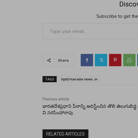
Disco
Subscribe to get the
Type your email…
Share
TAGS
.hptt//narada news .in
Previous article
భారతదేశప్రధాని పీఠాన్ని అదిస్టీంచిన తొలి తెలుగుబిడ్డ 
వి నరసింహారావు
RELATED ARTICLES