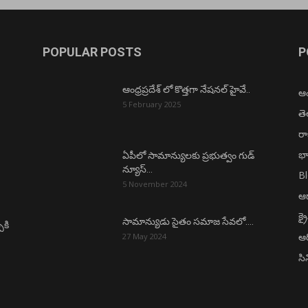
POPULAR POSTS
P
ఆంధ్రప్రదేశ్ లో కొత్తగా నేషనల్ హైవే..
ఆంధ
5 February 2025
త
ర
భా
ఏపీలో సామాన్యులకు ప్రభుత్వం గుడ్
న్యూస్…
B
5 November 2024
ఆధ
క్ర
సామాన్యుడు సైతం సమాజ సేవలో….
ీకి
ఆర
27 May 2024
సి