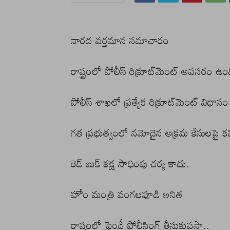
నారద వర్తమాన సమాచారం
రాష్ట్రంలో పోలీస్‌ రిక్రూట్‌మెంట్ అవసరం ఉంద
పోలీస్‌ శాఖలో ప్రత్యేక రిక్రూట్‌మెంట్‌ విధాన
గత ప్రభుత్వంలో నమోదైన అక్రమ కేసులపై కమి
రెడ్‌ బుక్‌ కక్ష సాధింపు చర్య కాదు.
హోం మంత్రి వంగలపూడి అనిత
రాష్ట్రంలో ఫ్రెండ్లీ పోలీసింగ్ తీసుకువస్తా..