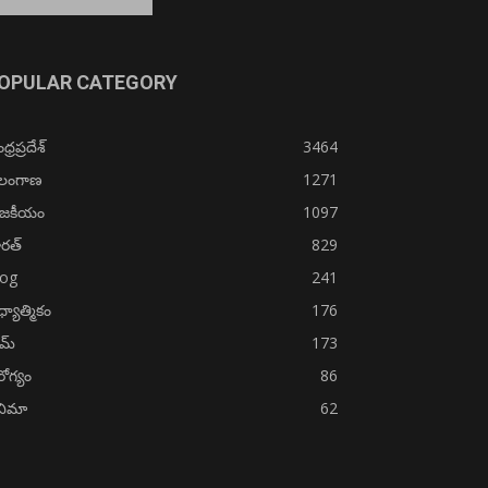
OPULAR CATEGORY
్రప్రదేశ్
3464
ెలంగాణ
1271
ాజకీయం
1097
రత్
829
log
241
్యాత్మికం
176
ైమ్
173
ోగ్యం
86
నిమా
62