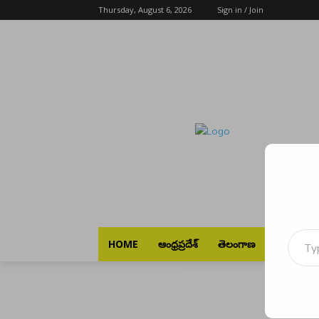
Thursday, August 6, 2026
Sign in / Join
Type your emai
HOME
ఆంధ్రప్రదేశ్
తెలంగాణ
భారత్