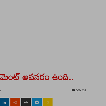
రూట్‌మెంట్ అవసరం ఉంది..
m
0
138