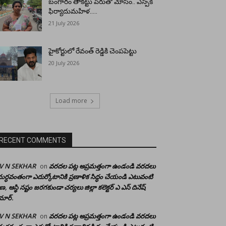
బంగారం తాకట్టు పేరుతో మోసం.. ఎస్పీకి
ఫిర్యాదుమహిళ…..
21 July 2026
హైకోర్టులో రేవంత్ రెడ్డికి చెంపపెట్టు
20 July 2026
Load more
RECENT COMMENTS
 V N SEKHAR
వరదల పట్ల అప్రమత్తంగా ఉండండి వరదలు
on
ర్ధవంతంగా ఎదుర్కోటానికి ప్రణాళిక సిద్ధం చేయండి ఎటువంటి
రాణ, ఆస్థి నష్టం జరగకుండా చర్యలు జిల్లా కలెక్టర్ ఎ ఎస్ దినేష్
మార్.
 V N SEKHAR
వరదల పట్ల అప్రమత్తంగా ఉండండి వరదలు
on