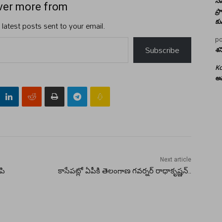
సమ
ver more from
ప్
కు
 latest posts sent to your email.
po
Subscribe
శన
Ko
అమ
Next article
పి
కాసేపట్లో ఏపీకి తెలంగాణ గవర్నర్ రాధాకృష్ణన్..