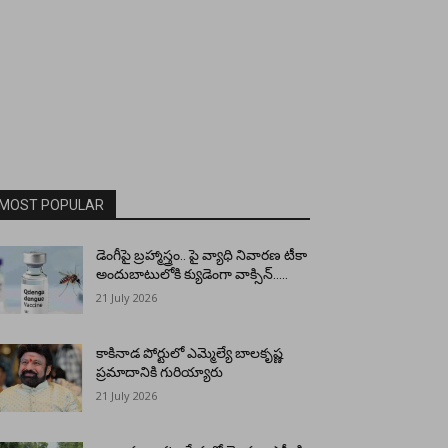
MOST POPULAR
డెంగీపై బ్రహ్మాస్త్రం.. పై వ్యాధి నివారణ టీకా
అందుబాటులోకి క్యుడెంగా వాక్సిన్…..
21 July 2026
కాకినాడ పోర్టులో ఎమ్మెల్యే బాలకృష్ణ
ప్రమాదానికి గురియ్యారు
21 July 2026