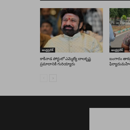
ఆంధ్రప్రదేశ్
ఆంధ్రప్రదేశ్
కాకినాడ పోర్టులో ఎమ్మెల్యే బాలకృష్ణ
బంగారం తాకట్ట
ప్రమాదానికి గురియ్యారు
ఫిర్యాదుమహి