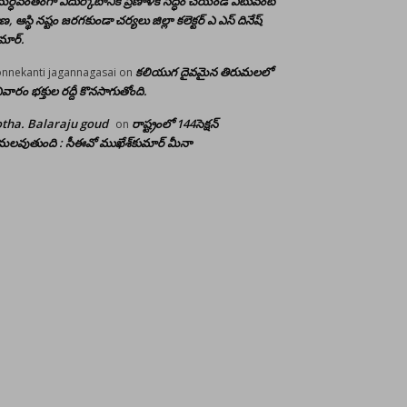
ర్ధవంతంగా ఎదుర్కోటానికి ప్రణాళిక సిద్ధం చేయండి ఎటువంటి
రాణ, ఆస్థి నష్టం జరగకుండా చర్యలు జిల్లా కలెక్టర్ ఎ ఎస్ దినేష్
మార్.
కలియుగ దైవమైన తిరుమలలో
nnekanti jagannagasai
on
ివారం భక్తుల రద్దీ కొనసాగుతోంది.
tha. Balaraju goud
రాష్ట్రంలో 144సెక్షన్
on
లవుతుంది : సీఈవో ముఖేశ్‌కుమార్‌ మీనా