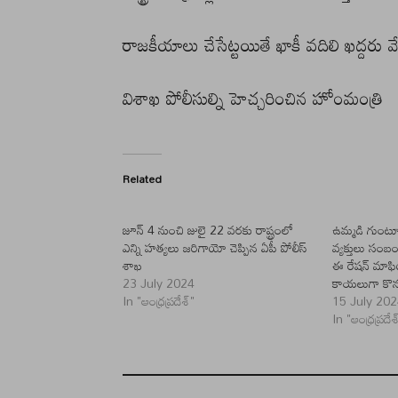
రాజకీయాలు చేసేట్టయితే ఖాకీ వదిలి ఖద్దరు వ
విశాఖ పోలీసుల్ని హెచ్చరించిన హోంమంత్రి
Related
జూన్ 4 నుంచి జులై 22 వరకు రాష్ట్రంలో
ఉమ్మడి గుంటూర
ఎన్ని హత్యలు జరిగాయో చెప్పిన ఏపీ పోలీస్
వ్యక్తులు సంబ
శాఖ
ఈ రేషన్ మా
23 July 2024
కాయలుగా కొనస
In "ఆంధ్రప్రదేశ్"
15 July 20
In "ఆంధ్రప్రదేశ