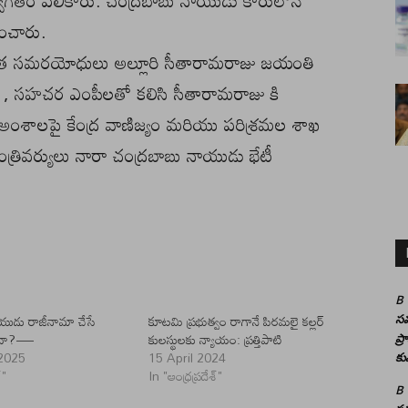
వాగతం పలికారు. చంద్రబాబు నాయుడు కారులోనే
ించారు.
త్ర సమరయోధులు అల్లూరి సీతారామరాజు జయంతి
 , సహచర ఎంపీలతో కలిసి సీతారామరాజు కి
ధి అంశాలపై కేంద్ర వాణిజ్యం మరియు పరిశ్రమల శాఖ
్రివర్యులు నారా చంద్రబాబు నాయుడు భేటీ
B
యుడు రాజీనామా చేసే
కూటమి ప్రభుత్వం రాగానే పిరమలై కల్లర్
సమ
ందా?—
కులస్థులకు న్యాయం: ప్రత్తిపాటి
ప్
2025
15 April 2024
కు
్"
In "ఆంధ్రప్రదేశ్"
B