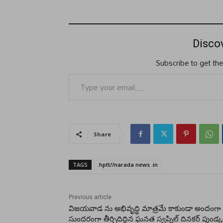
Disco
Subscribe to get the
Type your email…
Share
TAGS
.hptt//narada news .in
Previous article
విజయవాడ ను అభివృద్ధి మాత్రమే కాకుండా అందంగా
సుందరంగా తీర్చిదిద్దిన ఘనత స్వప్నిల్ దినకర్ పుండ్క