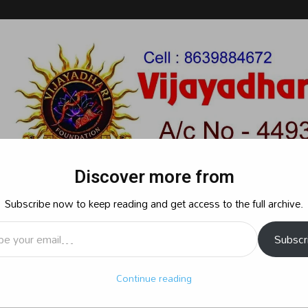
Discover more from
Subscribe now to keep reading and get access to the full archive.
l…
Subscr
రాజకీయం
క్రైమ్
స్పోర్ట్స్
సినిమా
ఆధ్యాత్మికం
బిజినెస్
శృ
Continue reading