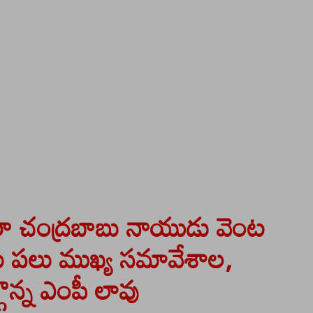
నారా చంద్రబాబు నాయుడు వెంట
లు పలు ముఖ్య సమావేశాల,
గొన్న ఎంపీ లావు