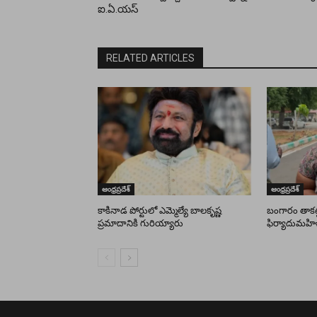
ఐ.ఏ.యస్
RELATED ARTICLES
ఆంధ్రప్రదేశ్
ఆంధ్రప్రదేశ్
కాకినాడ పోర్టులో ఎమ్మెల్యే బాలకృష్ణ
బంగారం తాకట్ట
ప్రమాదానికి గురియ్యారు
ఫిర్యాదుమహి