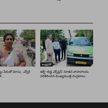
ఆంధ్రప్రదేశ్
ు పేరుతో మోసం.. ఎస్పీకి
తల్లీ–బిడ్డ ఎక్స్‌ప్రెస్’ నూతన వాహనాలను
ళ…..
పరిశీలించిన ముఖ్యమంత్రి చంద్రబాబు.