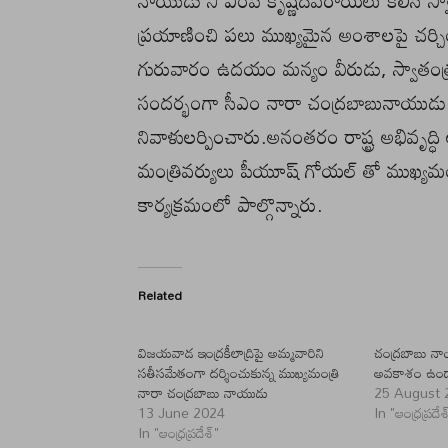
నాయుడు ని ఎంపీ కృష్ణదేవరాయలు కలిసి స్
ప్రయాణించి పలు ముఖ్యమైన అంశాలపై చర్చ
గురువారం ఉదయం మన్యం వీరుడు, స్వాతం
సందర్భంగా సీఎం నారా చంద్రబాబునాయుడు
నివాళులర్పించారు.అనంతరం రాష్ట్ర అభివృద్
మంత్రివర్యులు పీయూష్ గోయల్ తో ముఖ్యమంత
కార్యక్రమంలో పాల్గొన్నారు.
Related
విజయవాడ ఇంద్రకీలాద్రిపై అమ్మవారిని
చంద్రబాబు నా
సతీసమేతంగా దర్శించుకున్న ముఖ్యమంత్రి
అవకాశం ఉ
నారా చంద్రబాబు నాయుడు
25 August 
13 June 2024
In "ఆంధ్రప్రదేశ
In "ఆంధ్రప్రదేశ్"