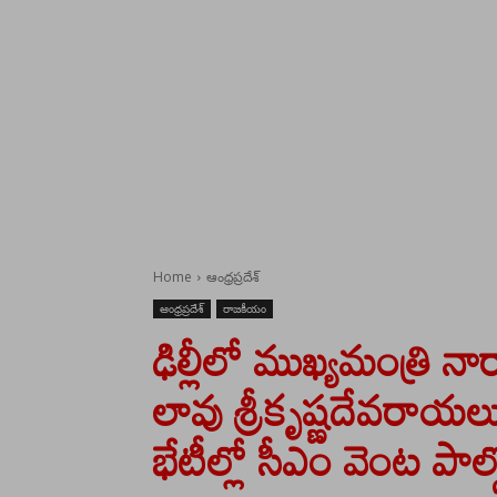
Home
ఆంధ్రప్రదేశ్
ఆంధ్రప్రదేశ్
రాజకీయం
ఢిల్లీలో ముఖ్యమంత్రి 
లావు శ్రీకృష్ణదేవరాయ
భేటీల్లో సీఎం వెంట పాల్