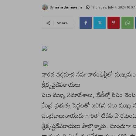
By
naradanews.in
Thursday, July 4, 2024 10:0
Share
నారద వర్తమాన సమాచారంఢిల్లీలో ముఖ్యమంత
శ్రీకృష్ణదేవరాయలు
పలు ముఖ్య సమావేశాలు, భేటీల్లో సీఎం వెంట పాల
కేంద్ర ప్రభుత్వ పెద్దలతో జరిగిన పలు ముఖ్య 
చంద్రబాబునాయుడు గారితో టిడిపి పార్లమెంట
శ్రీకృష్ణదేవరాయలు పాల్గొన్నారు. ముందుగా 