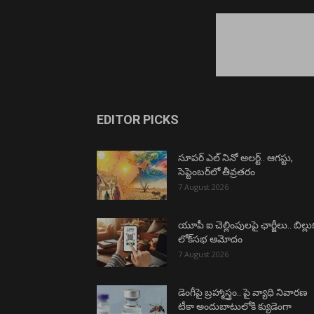
EDITOR PICKS
సూపర్ ఎల్ నినో అలర్ట్.. ఆగస్టు,
సెప్టెంబర్‌లో తీవ్రతరం
7 August 2026
యూపీ ఐ చెల్లింపులపై ఛార్జీలు.. బిల్లు
లోక్‌సభ ఆమోదం
7 August 2026
డెంగీపై బ్రహ్మాస్త్రం.. పై వ్యాధి నివారణ
టీకా అందుబాటులోకి క్యుడెంగా