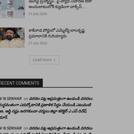
డెంగీపై బ్రహ్మాస్త్రం.. పై వ్యాధి నివారణ టీకా
అందుబాటులోకి క్యుడెంగా వాక్సిన్…..
21 July 2026
కాకినాడ పోర్టులో ఎమ్మెల్యే బాలకృష్ణ
ప్రమాదానికి గురియ్యారు
21 July 2026
Load more
RECENT COMMENTS
 V N SEKHAR
వరదల పట్ల అప్రమత్తంగా ఉండండి వరదలు
on
ర్ధవంతంగా ఎదుర్కోటానికి ప్రణాళిక సిద్ధం చేయండి ఎటువంటి
రాణ, ఆస్థి నష్టం జరగకుండా చర్యలు జిల్లా కలెక్టర్ ఎ ఎస్ దినేష్
మార్.
 V N SEKHAR
వరదల పట్ల అప్రమత్తంగా ఉండండి వరదలు
on