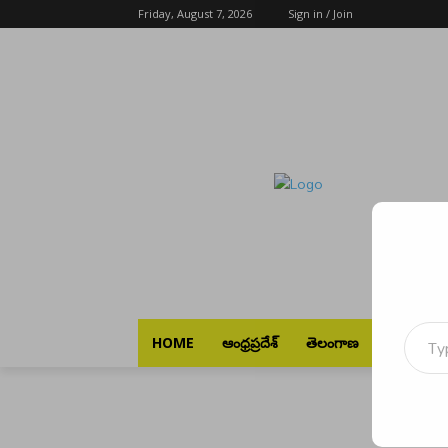
Friday, August 7, 2026
Sign in / Join
Type your emai
HOME
ఆంధ్రప్రదేశ్
తెలంగాణ
భారత్