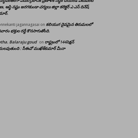
ర్ధవంతంగా ఎదుర్కోటానికి ప్రణాళిక సిద్ధం చేయండి ఎటువంటి
రాణ, ఆస్థి నష్టం జరగకుండా చర్యలు జిల్లా కలెక్టర్ ఎ ఎస్ దినేష్
మార్.
కలియుగ దైవమైన తిరుమలలో
nnekanti jagannagasai
on
ివారం భక్తుల రద్దీ కొనసాగుతోంది.
tha. Balaraju goud
రాష్ట్రంలో 144సెక్షన్
on
లవుతుంది : సీఈవో ముఖేశ్‌కుమార్‌ మీనా