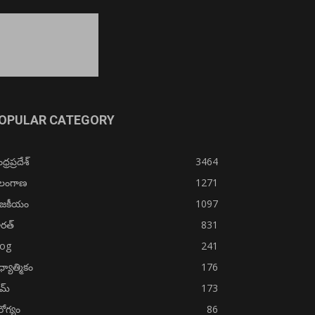
OPULAR CATEGORY
్రప్రదేశ్
3464
ెలంగాణ
1271
ాజకీయం
1097
రత్
831
log
241
్యాత్మికం
176
ైమ్
173
ోగ్యం
86