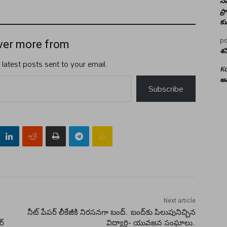
సమ
ప్
కు
po
ver more from
శన
 latest posts sent to your email.
Ko
అమ
Subscribe
Next article
నీట్ పేపర్ లీకేజీకి నిరసనగా బంద్‌.. బంద్‌కు పిలుపునిచ్చిన
ర్
విద్యార్థి- యువజన సంఘాలు..