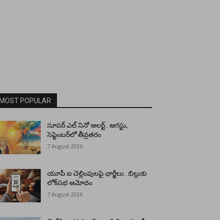
MOST POPULAR
సూపర్ ఎల్ నినో అలర్ట్.. ఆగస్టు,
సెప్టెంబర్‌లో తీవ్రతరం
7 August 2026
యూపీ ఐ చెల్లింపులపై ఛార్జీలు.. బిల్లుకు
లోక్‌సభ ఆమోదం
7 August 2026