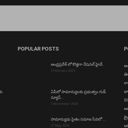
POPULAR POSTS
P
ఆంధ్రప్రదేశ్ లో కొత్తగా నేషనల్ హైవే..
ఆంధ
5 February 2025
త
ర
భా
కు
ఏపీలో సామాన్యులకు ప్రభుత్వం గుడ్
న్యూస్…
B
5 November 2024
ఆధ
క్ర
సామాన్యుడు సైతం సమాజ సేవలో….
ఆర
27 May 2024