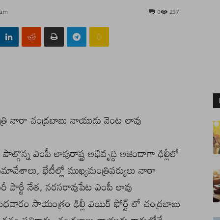
7 am
0
297
్రి నారా చంద్రబాబు నాయుడు వెంట లావు
్గొన్న ఎంపీ లావురాష్ట్ర అభివృద్ధి అజెండాగా ఢిల్లీలో
సమావేశాలు, భేటీల్లో ముఖ్యమంత్రివర్యులు నారా
రీ పార్టీ నేత, నరసరావుపేట ఎంపీ లావు
బుధవారం సాయంత్రం ఢిల్లీ ఎయిర్ ఫోర్ట్ లో చంద్రబాబు