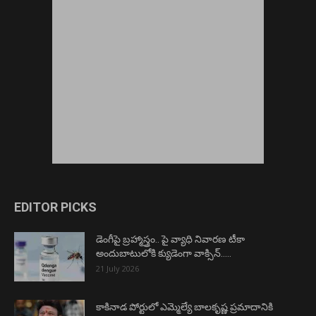
EDITOR PICKS
డెంగీపై బ్రహ్మాస్త్రం.. పై వ్యాధి నివారణ టీకా
అందుబాటులోకి క్యుడెంగా వాక్సిన్…..
21 July 2026
కాకినాడ పోర్టులో ఎమ్మెల్యే బాలకృష్ణ ప్రమాదానికి