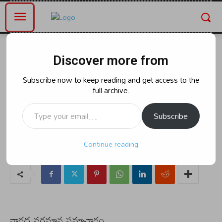
Home
ఆంధ్రప్రదేశ్
Discover more from
ఆంధ్రప్రదేశ్
విధాన నిర్ణయంలు-వినియోగదారుల
Subscribe now to keep reading and get access to the
full archive.
బెంబేలు – డా!! చదలవాడ హరిబాబు.
Type your email…
సిసిఐ జాతీయ ఉపాధ్యక్షులు
Subscribe
Continue reading
By
naradanews.in
Friday, July 12, 2024 3:27 pm
0
154
నారద వర్తమాన సమాచారం