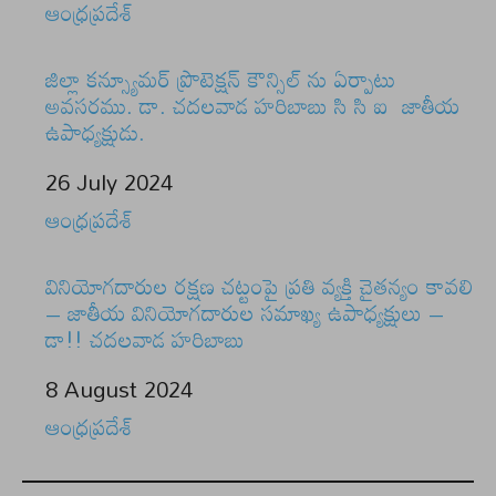
In relation to
ఆంధ్రప్రదేశ్
జిల్లా కన్స్యూమర్ ప్రొటెక్షన్ కౌన్సిల్ ను ఏర్పాటు
అవసరము. డా. చదలవాడ హరిబాబు సి సి ఐ జాతీయ
ఉపాధ్యక్షుడు.
Date
26 July 2024
In relation to
ఆంధ్రప్రదేశ్
వినియోగదారుల రక్షణ చట్టంపై ప్రతి వ్యక్తి చైతన్యం కావలి
– జాతీయ వినియోగదారుల సమాఖ్య ఉపాధ్యక్షులు –
డా!! చదలవాడ హరిబాబు
Date
8 August 2024
In relation to
ఆంధ్రప్రదేశ్