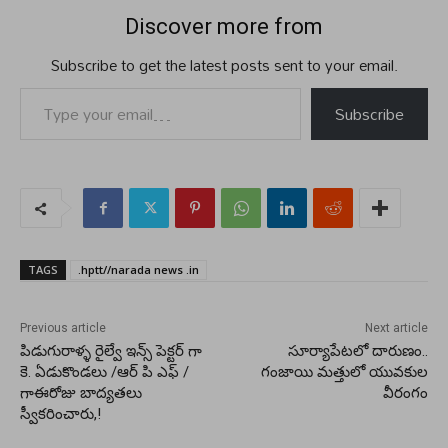
Discover more from
Subscribe to get the latest posts sent to your email.
Type your email…
Subscribe
TAGS
.hptt//narada news .in
Previous article
Next article
పిడుగురాళ్ళ రైల్వే ఇన్స్ పెక్టర్ గా
సూర్యాపేటలో దారుణం..
కె. ఏడుకొండలు /ఆర్ పి ఎఫ్ /
గంజాయి మత్తులో యువకుల
గాఈరోజు బాద్యతలు
వీరంగం
స్వీకరించారు,!