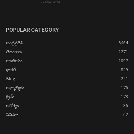
27 May 2024
POPULAR CATEGORY
ఆంధ్రప్రదేశ్
3464
తెలంగాణ
1271
రాజకీయం
1097
భారత్
829
Blog
241
ఆధ్యాత్మికం
176
క్రైమ్
173
ఆరోగ్యం
86
సినిమా
62