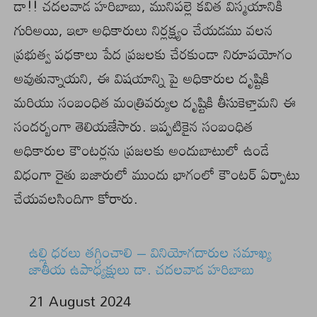
డా!! చదలవాడ హరిబాబు, మునిపల్లె కవిత విస్మయానికి
గురిఅయి, ఇలా అధికారులు నిర్లక్ష్యం చేయడము వలన
ప్రభుత్వ పధకాలు పేద ప్రజలకు చేరకుండా నిరూపయోగం
అవుతున్నాయని, ఈ విషయాన్ని పై అధికారుల దృష్టికి
మరియు సంబంధిత మంత్రివర్యుల దృష్టికి తీసుకెళ్తామని ఈ
సందర్బంగా తెలియజేసారు. ఇప్పటికైన సంబంధిత
అధికారుల కౌంటర్లను ప్రజలకు అందుబాటులో ఉండే
విధంగా రైతు బజారులో ముందు భాగంలో కౌంటర్ ఏర్పాటు
చేయవలసిందిగా కోరారు.
ఉల్లి ధరలు తగ్గించాలి – వినియోగదారుల సమాఖ్య
జాతీయ ఉపాధ్యక్షులు డా. చదలవాడ హరిబాబు
Date
21 August 2024