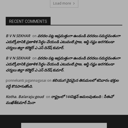
Load more
RECENT COMMENTS
B V N SEKHAR
వరదల పట్ల అప్రమత్తంగా ఉండండి వరదలు సమర్ధవంతంగా
on
ఎదుర్కోటానికి ప్రణాళిక సిద్ధం చేయండి ఎటువంటి ప్రాణ, ఆస్థి నష్టం జరగకుండా
చర్యలు జిల్లా కలెక్టర్ ఎ ఎస్ దినేష్ కుమార్.
B V N SEKHAR
వరదల పట్ల అప్రమత్తంగా ఉండండి వరదలు సమర్ధవంతంగా
on
ఎదుర్కోటానికి ప్రణాళిక సిద్ధం చేయండి ఎటువంటి ప్రాణ, ఆస్థి నష్టం జరగకుండా
చర్యలు జిల్లా కలెక్టర్ ఎ ఎస్ దినేష్ కుమార్.
కలియుగ దైవమైన తిరుమలలో శనివారం భక్తుల
ponnekanti jagannagasai
on
రద్దీ కొనసాగుతోంది.
Kotha. Balaraju goud
రాష్ట్రంలో 144సెక్షన్ అమలవుతుంది : సీఈవో
on
ముఖేశ్‌కుమార్‌ మీనా