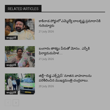
RELATED ARTICLES
కాకినాడ పోర్టులో ఎమ్మెల్యే బాలకృష్ణ ప్రమాదానికి
గురియ్యారు
21 July 2026
ఆంధ్రప్రదేశ్
బంగారం తాకట్టు పేరుతో మోసం.. ఎస్పీకి
ఫిర్యాదుమహిళ…..
21 July 2026
ఆంధ్రప్రదేశ్
తల్లీ–బిడ్డ ఎక్స్‌ప్రెస్’ నూతన వాహనాలను
పరిశీలించిన ముఖ్యమంత్రి చంద్రబాబు.
20 July 2026
ఆంధ్రప్రదేశ్