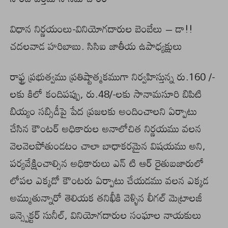
విధాన నిర్ణయంలు-వినియోగదారుల బెంబేలు – డా!!
చదలవాడ హరిబాబు. సిసిఐ జాతీయ ఉపాధ్యక్షులు
రాఫ్ట్ర ప్రభుత్వము ప్రతిష్టాత్మకముగా నిర్వహిస్తున్న రు.160 /-
లకు కిలో కందిపప్పు, రు.48/-లకు సానామసూరి బిపిటి
బియ్యం సబ్సిడీపై పేద ప్రజలకు అందించాలని ఏర్పాటు
చేసిన కౌంటర్ అధికారుల అనాలోచిత నిర్ణయము వలన
వెలవెలపోతుండటం చాలా బాధాకరమైన విషయము అని,
పర్యవేక్షించాల్సిన అధికారులు ఎన్ టి ఆర్ రైతుబజారులో
లోపల ఎక్కడో కౌంటరు ఏర్పాటు చేయడము వలన ఎక్కడ
అమ్ముతున్నారో తెలియక తనిఖీకి వెళ్ళిన లీగల్ మెట్రాలజీ
ఇన్స్పెక్టర్ సునీల్, వినియోగదారుల సంఘాల నాయకులు