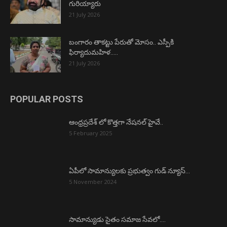
గురియ్యారు
21 July 2026
బంగారం తాకట్టు పేరుతో మోసం.. ఎస్పీకి
ఫిర్యాదుమహిళ…..
21 July 2026
POPULAR POSTS
ఆంధ్రప్రదేశ్ లో కొత్తగా నేషనల్ హైవే..
5 February 2025
ఏపీలో సామాన్యులకు ప్రభుత్వం గుడ్ న్యూస్…
5 November 2024
సామాన్యుడు సైతం సమాజ సేవలో….