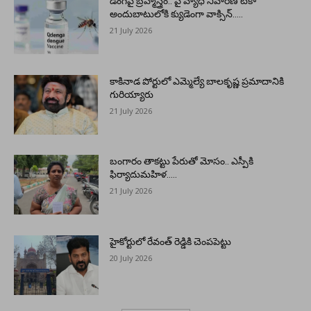
డెంగీపై బ్రహ్మాస్త్రం.. పై వ్యాధి నివారణ టీకా
అందుబాటులోకి క్యుడెంగా వాక్సిన్…..
21 July 2026
కాకినాడ పోర్టులో ఎమ్మెల్యే బాలకృష్ణ ప్రమాదానికి
గురియ్యారు
21 July 2026
బంగారం తాకట్టు పేరుతో మోసం.. ఎస్పీకి
ఫిర్యాదుమహిళ…..
21 July 2026
హైకోర్టులో రేవంత్ రెడ్డికి చెంపపెట్టు
20 July 2026