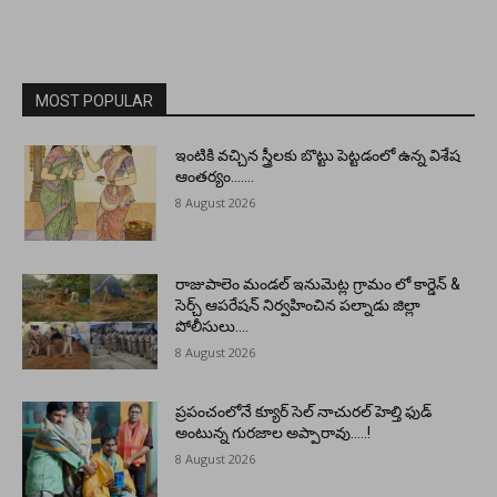
MOST POPULAR
ఇంటికి వచ్చిన స్త్రీలకు బొట్టు పెట్టడంలో ఉన్న విశేష
ఆంతర్యం…….
8 August 2026
రాజుపాలెం మండల్ ఇనుమెట్ల గ్రామం లో కార్డెన్ &
సెర్చ్ ఆపరేషన్ నిర్వహించిన పల్నాడు జిల్లా
పోలీసులు….
8 August 2026
ప్రపంచంలోనే క్యూర్ సెల్ నాచురల్ హెల్తి ఫుడ్
అంటున్న గురజాల అప్పారావు…..!
8 August 2026