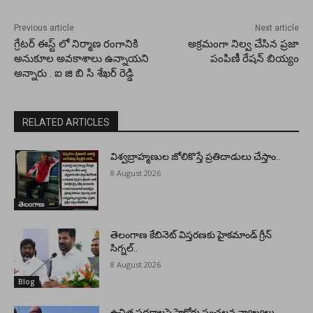
Previous article
Next article
గ్రేటర్ ఈస్ట్ లో నిర్మాణ రంగానికి
అక్రమంగా నిల్వ చేసిన ప్రజా
అనుకూల అవకాశాలు ఉన్నాయని
పంపిణీ రేషన్ బియ్యం
అన్నారు . ఐ జి బి సి శేఖర్ రెడ్డి
RELATED ARTICLES
విశ్వబ్రాహ్మణుల జోలికొస్తే ప్రతిదాడులు చేస్తాం..
8 August 2026
తెలంగాణ
తెలంగాణ కేబినెట్ విస్తరణకు హైకమాండ్ గ్రీన్
సిగ్నల్..
8 August 2026
Blog
ఉచిత పథకాలపై హైకోర్టు సంచలన వ్యాఖ్యలు..