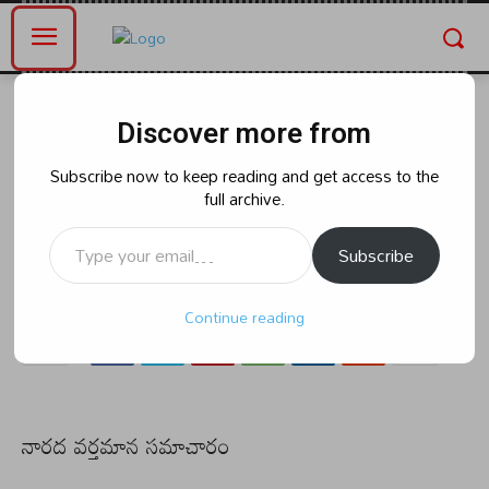
Home
తెలంగాణ
Discover more from
తెలంగాణ
పాఠశాలలో విద్యార్థులతో ముచ్చటించిన
Subscribe now to keep reading and get access to the
full archive.
రాష్ట్రపతి: ద్రౌపతి ముర్ము:
Type your email…
Subscribe
By
naradanews.in
Friday, July 26, 2024 12:21 pm
0
126
Continue reading
నారద వర్తమాన సమాచారం