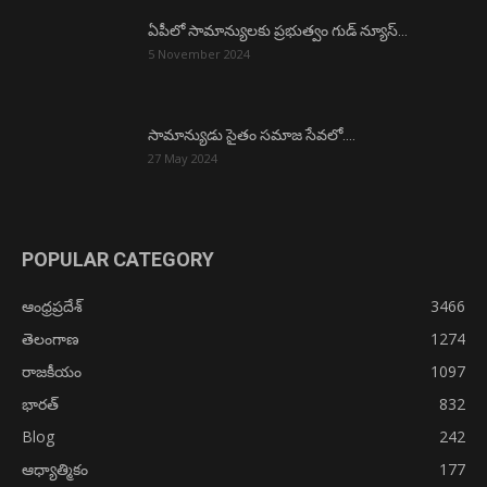
ఏపీలో సామాన్యులకు ప్రభుత్వం గుడ్ న్యూస్…
5 November 2024
సామాన్యుడు సైతం సమాజ సేవలో….
27 May 2024
POPULAR CATEGORY
ఆంధ్రప్రదేశ్
3466
తెలంగాణ
1274
రాజకీయం
1097
భారత్
832
Blog
242
ఆధ్యాత్మికం
177