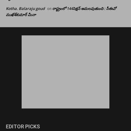
Kotha. Balaraju goud
రాష్ట్రంలో 144సెక్షన్ అమలవుతుంది : సీఈవో
on
ముఖేశ్‌కుమార్‌ మీనా
EDITOR PICKS