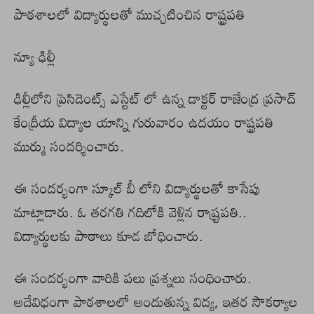
పాఠశాలలో విద్యార్థులతో ముచ్చటించిన రాష్ట్రపతి
న్యూ ఢిల్లీ
ఢిల్లీలోని ప్రెసిడెంట్స్‌ ఎస్టేట్‌ లో ఉన్న డాక్టర్‌ రాజేంద్ర ప్రసాద్‌
కేంద్రీయ విద్యాల యాన్ని గురువారం ఉదయం రాష్ట్రపతి
ముర్ము సందర్శించారు.
ఈ సందర్భంగా స్కూల్‌ బీ లోని విద్యార్థులతో కాసేపు
మాట్లాడారు. ఓ తరగతి గదిలోకి వెళ్లిన రాష్ర్టపతి..
విద్యార్థులకు పాఠాలు కూడ బోధించారు.
ఈ సందర్భంగా వారికి పలు ప్రశ్నలు సంధించారు.
అదేవిధంగా పాఠశాలలో అందుతున్న విద్య, ఇతర సౌకర్యాల