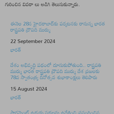
గురించిన వివరా లు అడిగి తెలుసుకున్నారు.
ఈనెల 28న హైదరాబాద్‌కు పర్యటనకు రానున్న భారత
రాష్ట్రపతి ద్రౌపది ముర్ము
Date
22 September 2024
In relation to
భారత్
దేశం అభివృద్ది పథంలో దూసుకుపోతుంది.. రాష్ట్రపతి
ముర్ము భారత రాష్ట్రపతి ద్రౌపది ముర్ము దేశ ప్రజలకు
78వ స్వాతంత్ర్య దినోత్సవ శుభాకాంక్షలు తెలిపారు
Date
15 August 2024
In relation to
భారత్
పార్లమెంట్‌ ఉభయ సభలను ఉద్దేశించి ప్రసంగించిన