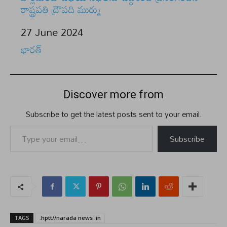
రాష్ట్రపతి ద్రౌపది ముర్ము
Date
27 June 2024
In relation to
భారత్
Discover more from
Subscribe to get the latest posts sent to your email.
Type your email…
Subscribe
TAGS
.hptt//narada news .in