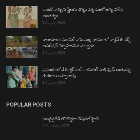
ఇంటికి వచ్చిన స్త్రీలకు బొట్టు పెట్టడంలో ఉన్న విశేష
ఆంతర్యం…….
8 August 2026
రాజుపాలెం మండల్ ఇనుమెట్ల గ్రామం లో కార్డెన్ & సెర్చ్
ఆపరేషన్ నిర్వహించిన పల్నాడు...
8 August 2026
ప్రపంచంలోనే క్యూర్ సెల్ నాచురల్ హెల్తి ఫుడ్ అంటున్న
గురజాల అప్పారావు…..!
8 August 2026
POPULAR POSTS
ఆంధ్రప్రదేశ్ లో కొత్తగా నేషనల్ హైవే..
5 February 2025