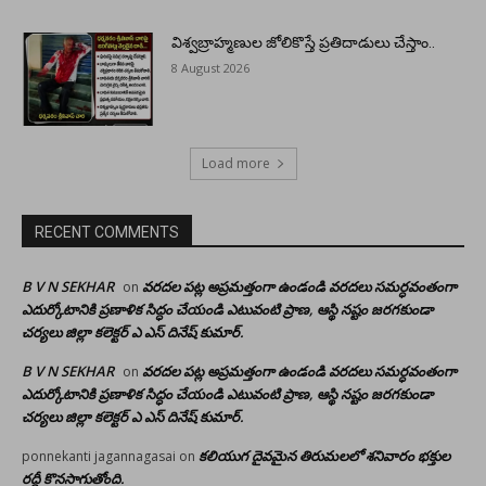
విశ్వబ్రాహ్మణుల జోలికొస్తే ప్రతిదాడులు చేస్తాం..
8 August 2026
Load more
RECENT COMMENTS
B V N SEKHAR
వరదల పట్ల అప్రమత్తంగా ఉండండి వరదలు సమర్ధవంతంగా
on
ఎదుర్కోటానికి ప్రణాళిక సిద్ధం చేయండి ఎటువంటి ప్రాణ, ఆస్థి నష్టం జరగకుండా
చర్యలు జిల్లా కలెక్టర్ ఎ ఎస్ దినేష్ కుమార్.
B V N SEKHAR
వరదల పట్ల అప్రమత్తంగా ఉండండి వరదలు సమర్ధవంతంగా
on
ఎదుర్కోటానికి ప్రణాళిక సిద్ధం చేయండి ఎటువంటి ప్రాణ, ఆస్థి నష్టం జరగకుండా
చర్యలు జిల్లా కలెక్టర్ ఎ ఎస్ దినేష్ కుమార్.
కలియుగ దైవమైన తిరుమలలో శనివారం భక్తుల
ponnekanti jagannagasai
on
రద్దీ కొనసాగుతోంది.