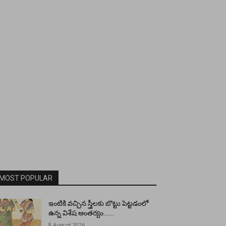
MOST POPULAR
ఇంటికి వచ్చిన స్త్రీలకు బొట్టు పెట్టడంలో
ఉన్న విశేష ఆంతర్యం…….
8 August 2026