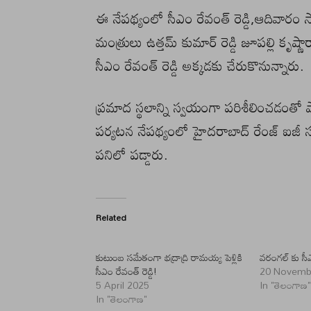
ఈ నేపథ్యంలో సీఎం రేవంత్ రెడ్డి,ఆదివారం 
మంత్రులు ఉత్తమ్ కుమార్ రెడ్డి జూపల్లి కృష్ణా
సీఎం రేవంత్ రెడ్డి అక్కడకు చేరుకొనున్నారు.
ప్రమాద స్థలాన్ని స్వయంగా పరిశీలించడంతో 
పర్యటన నేపథ్యంలో హైదరాబాద్ రేంజ్ ఐజీ స
పనిలో పడ్డారు.
Related
కుటుంబ సమేతంగా భద్రాద్రి రామయ్య పెళ్లికి
వరంగల్ కు సీఎం
సీఎం రేవంత్ రెడ్డి!
20 Novemb
5 April 2025
In "తెలంగాణ
In "తెలంగాణ"