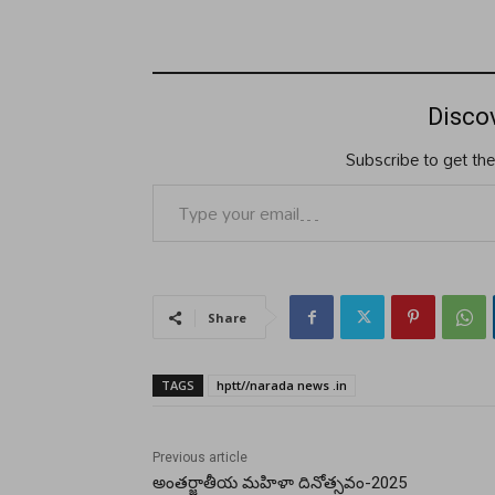
Disco
Subscribe to get the
Type your email…
Share
TAGS
hptt//narada news .in
Previous article
అంతర్జాతీయ మహిళా దినోత్సవం-2025