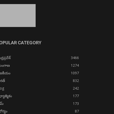
OPULAR CATEGORY
్రప్రదేశ్
3466
ెలంగాణ
1274
ాజకీయం
1097
రత్
832
log
242
్యాత్మికం
177
ైమ్
173
ోగ్యం
87