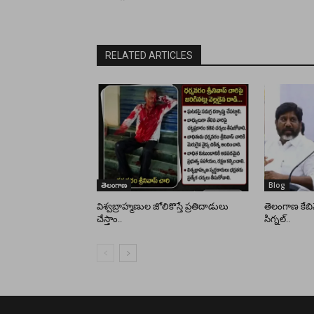
RELATED ARTICLES
తెలంగాణ
Blog
విశ్వబ్రాహ్మణుల జోలికొస్తే ప్రతిదాడులు
తెలంగాణ కేబిన
చేస్తాం..
సిగ్నల్..