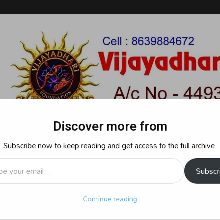
Discover more from
Subscribe now to keep reading and get access to the full archive.
l…
Subscr
రాజకీయం
క్రైమ్
స్పోర్ట్స్
సినిమా
ఆధ్యాత్మికం
బిజినెస్
శృ
Continue reading