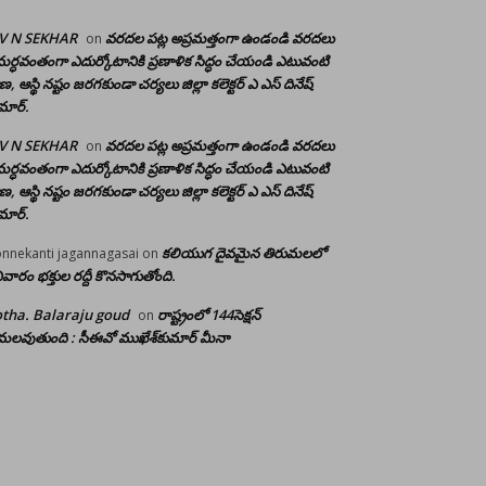
 V N SEKHAR
వరదల పట్ల అప్రమత్తంగా ఉండండి వరదలు
on
ర్ధవంతంగా ఎదుర్కోటానికి ప్రణాళిక సిద్ధం చేయండి ఎటువంటి
రాణ, ఆస్థి నష్టం జరగకుండా చర్యలు జిల్లా కలెక్టర్ ఎ ఎస్ దినేష్
మార్.
 V N SEKHAR
వరదల పట్ల అప్రమత్తంగా ఉండండి వరదలు
on
ర్ధవంతంగా ఎదుర్కోటానికి ప్రణాళిక సిద్ధం చేయండి ఎటువంటి
రాణ, ఆస్థి నష్టం జరగకుండా చర్యలు జిల్లా కలెక్టర్ ఎ ఎస్ దినేష్
మార్.
కలియుగ దైవమైన తిరుమలలో
nnekanti jagannagasai
on
ివారం భక్తుల రద్దీ కొనసాగుతోంది.
tha. Balaraju goud
రాష్ట్రంలో 144సెక్షన్
on
లవుతుంది : సీఈవో ముఖేశ్‌కుమార్‌ మీనా