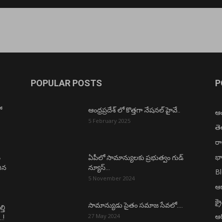
POPULAR POSTS
P
ో
ఆంధ్రప్రదేశ్ లో కొత్తగా నేషనల్ హైవే..
ఆంధ
5 February 2025
త
ర
భా
ం
ఏపీలో సామాన్యులకు ప్రభుత్వం గుడ్
చిన
న్యూస్…
B
5 November 2024
ఆధ
క్ర
సామాన్యుడు సైతం సమాజ సేవలో….
తి
ఆర
27 May 2024
.!