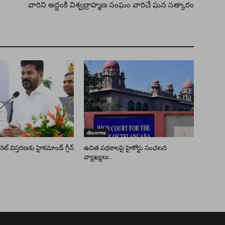
వారిని అద్దంకి విశ్వబ్రాహ్మణ సంఘం వారిచే ఘన సత్కారం
తెలంగాణ
ెట్ విస్తరణకు హైకమాండ్ గ్రీన్
ఉచిత పథకాలపై హైకోర్టు సంచలన
వ్యాఖ్యలు..