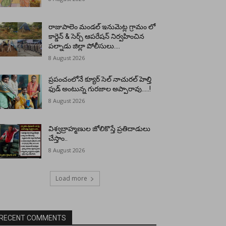
రాజుపాలెం మండల్ ఇనుమెట్ల గ్రామం లో
కార్డెన్ & సెర్చ్ ఆపరేషన్ నిర్వహించిన
పల్నాడు జిల్లా పోలీసులు….
8 August 2026
ప్రపంచంలోనే క్యూర్ సెల్ నాచురల్ హెల్తి
ఫుడ్ అంటున్న గురజాల అప్పారావు…..!
8 August 2026
విశ్వబ్రాహ్మణుల జోలికొస్తే ప్రతిదాడులు
చేస్తాం..
8 August 2026
Load more
RECENT COMMENTS