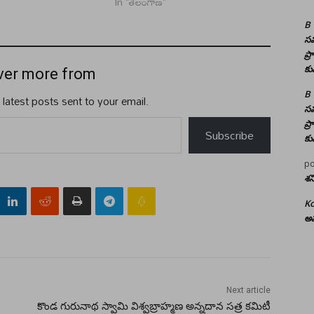
In "తెలంగాణ"
B
సమ
ప్
కు
ver more from
B
 latest posts sent to your email.
సమ
ప్
Subscribe
కు
po
శన
Ko
అమ
Next article
కొండ గురునాథ స్వామి విశ్వబ్రాహ్మణ అన్నదాన సత్ర కమిటీ