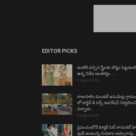
EDITOR PICKS
ఇంటికి వచ్చిన స్త్రీలకు బొట్టు పెట్టడంల
ఉన్న విశేష ఆంతర్యం…….
8 August 2026
రాజుపాలెం మండల్ ఇనుమెట్ల గ్రామ
లో కార్డెన్ & సెర్చ్ ఆపరేషన్ నిర్వహిం
పల్నాడు...
8 August 2026
ప్రపంచంలోనే క్యూర్ సెల్ నాచురల్ హెల్
ఫుడ్ అంటున్న గురజాల అప్పారావు….