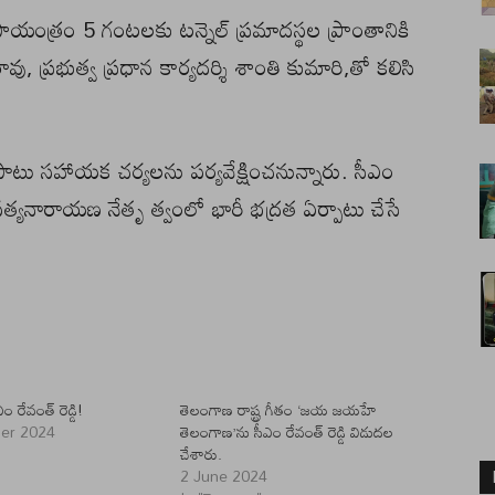
సాయంత్రం 5 గంటలకు టన్నెల్ ప్రమాదస్థల ప్రాంతానికి
రావు, ప్రభుత్వ ప్రధాన కార్యదర్శి శాంతి కుమారి,తో కలిసి
పాటు సహాయక చర్యలను పర్యవేక్షించనున్నారు. సీఎం
త్యనారాయణ నేతృ త్వంలో భారీ భద్రత ఏర్పాటు చేసే
 రేవంత్ రెడ్డి!
తెలంగాణ రాష్ట్ర గీతం ‘జయ జయహే
er 2024
తెలంగాణ’ను సీఎం రేవంత్ రెడ్డి విడుదల
"
చేశారు.
2 June 2024