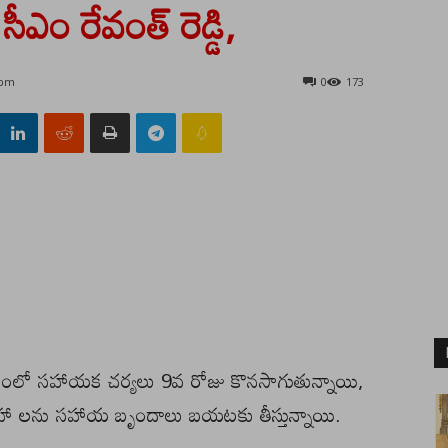
 సీఎం రేవంత్ రెడ్డి,
 pm
0
173
మాదంలో సహాయక చర్యలు 9వ రోజు కొనసాగుతున్నాయి,
హా లను సహాయ బృందాలు బయటకు తీస్తున్నాయి.