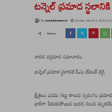
టన్నెల్ ప్రమాద స్థలానికి
By
naradanews.in
Sunday, March 2, 2025 6:51
Share
నారద వర్తమాన సమాచారం
టన్నెల్ ప్రమాద స్థలానికి సీఎం రేవంత్ రెడ్డి,
శ్రీశైలం ఎడమ గట్టు కాలువ స్వరంగం ప్ర
భారీగా పేరుకుపోయిన బురద నుంచి మృతదే