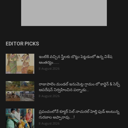
EDITOR PICKS
ఇంటికి వచ్చిన స్త్రీలకు బొట్టు పెట్టడంలో ఉన్న విశేష
ఆంతర్యం…….
8 August 2026
రాజుపాలెం మండల్ ఇనుమెట్ల గ్రామం లో కార్డెన్ & సెర్చ్
ఆపరేషన్ నిర్వహించిన పల్నాడు...
8 August 2026
ప్రపంచంలోనే క్యూర్ సెల్ నాచురల్ హెల్తి ఫుడ్ అంటున్న
గురజాల అప్పారావు…..!
8 August 2026