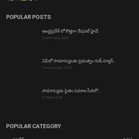
POPULAR POSTS
ఆంధ్రప్రదేశ్ లో కొత్తగా నేషనల్ హైవే..
5 February 2025
ఏపీలో సామాన్యులకు ప్రభుత్వం గుడ్ న్యూస్…
5 November 2024
సామాన్యుడు సైతం సమాజ సేవలో….
27 May 2024
POPULAR CATEGORY