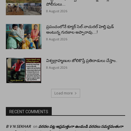
పోలీసులు….
8 August 2026
ప్రపంచంలోనే క్యూర్ సెల్ నాచురల్ హెల్తి ఫుడ్
అంటున్న గురజాల అప్పారావు…..!
8 August 2026
విశ్వబ్రాహ్మణుల జోలికొస్తే ప్రతిదాడులు చేస్తాం..
8 August 2026
Load more
RECENT COMMENTS
B V N SEKHAR
వరదల పట్ల అప్రమత్తంగా ఉండండి వరదలు సమర్ధవంతంగా
on