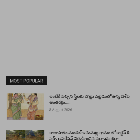
MOST POPULAR
ఇంటికి వచ్చిన స్త్రీలకు బొట్టు పెట్టడంలో ఉన్న విశేష
ఆంతర్యం…….
8 August 2026
రాజుపాలెం మండల్ ఇనుమెట్ల గ్రామం లో కార్డెన్ &
సెర్చ్ ఆపరేషన్ నిర్వహించిన పల్నాడు జిల్లా