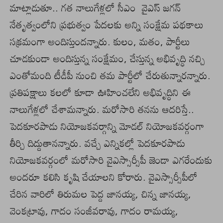
మాట్లాడుతూ.. గత నాలుగేళ్లలో సీఎం వైఎస్ జగన్
నేతృత్వంలోని ప్రభుత్వం పేదలకు అన్ని సంక్షేమ పథకాలు
సక్రమంగా అందిస్తుందన్నారు. కులం, మతం, పార్టీలు
చూడకుండా అందిస్తున్న సంక్షేమం, చేస్తున్న అభివృద్ధి నచ్చి
ఎంతోమంది టీడీపీ నుంచి తమ పార్టీలో చేరుతున్నారన్నారు.
ప్రతిపక్షాలు కలలో కూడా ఊహించలేని అభివృద్ధిని ఈ
నాలుగేళ్లలో చేశామన్నారు. మరోసారి తనను ఆదరిస్తే..
పెదకూరపాడు నియోజకవర్గాన్ని మోడల్ నియోజకవర్గంగా
తీర్చి దిద్దుతానన్నారు. వచ్చే ఎన్నికల్లో పెదకూరపాడు
నియోజకవర్గంలో మరోసారి వైఎస్సార్సీపీ జెండా ఎగరేందుకు
అందరూ కలిసి కృషి చేయాలని కోరారు. వైఎస్సార్సీపీలో
చేరిన వారిలో తిరుమల పెద్ద జానయ్య, చిన్న జానయ్య,
వెంకట్రావు, గాదం సంజీవరావు, గాదం రామయ్య,