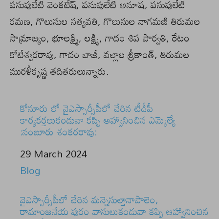
పసుపులేటి వెంకటేష్, పసుపులేటి అనూష, పసుపులేటి
రమణ, గొలుసుల సత్యవతి, గొలుసుల నాగమణి తిరుమల
సామ్రాజ్యం, భూలక్ష్మి, లక్ష్మి, గాదం శివ పార్వతి, రేటం
కోటేశ్వరరావు, గాదం బాజీ, వల్లాల శ్రీకాంత్, తిరుమల
మురళీకృష్ణ తదితరులున్నారు.
కోనూరు లో వైఎస్సార్సీపీలో చేరిన టీడీపీ
కార్యకర్తలుకండువా కప్పి ఆహ్వానించిన ఎమ్మెల్యే
:నంబూరు శంకరరావు:
Date
29 March 2024
In relation to
Blog
వైఎస్సార్సీపీలో చేరిన మన్నెసుల్తానాపాలెం,
రామాంజనేయ పురం వాసులుకండువా కప్పి ఆహ్వానించిన