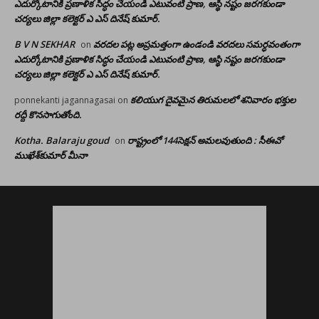
ఎదుర్కోటానికి ప్రణాళిక సిద్ధం చేయండి ఎటువంటి ప్రాణ, ఆస్థి నష్టం జరగకుండా
చర్యలు జిల్లా కలెక్టర్ ఎ ఎస్ దినేష్ కుమార్.
B V N SEKHAR
వరదల పట్ల అప్రమత్తంగా ఉండండి వరదలు సమర్ధవంతంగా
on
ఎదుర్కోటానికి ప్రణాళిక సిద్ధం చేయండి ఎటువంటి ప్రాణ, ఆస్థి నష్టం జరగకుండా
చర్యలు జిల్లా కలెక్టర్ ఎ ఎస్ దినేష్ కుమార్.
కలియుగ దైవమైన తిరుమలలో శనివారం భక్తుల
ponnekanti jagannagasai
on
రద్దీ కొనసాగుతోంది.
Kotha. Balaraju goud
రాష్ట్రంలో 144సెక్షన్ అమలవుతుంది : సీఈవో
on
ముఖేశ్‌కుమార్‌ మీనా