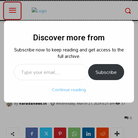
Home
Blog
Discover more from
Blog
చండ్రాజుపాలెం లో వైఎస్సార్సీపీలో
Subscribe now to keep reading and get access to the
full archive.
చేరిన టీడీపీ కార్యకర్తలు కండువా కప్పి
Type your email…
ఆహ్వానించిన :ఎమ్మెల్యే నంబూరు
Subscribe
శంకరరావు :
Continue reading
By
naradanews.in
Wednesday, March 27, 2024 6:21 am
37
0