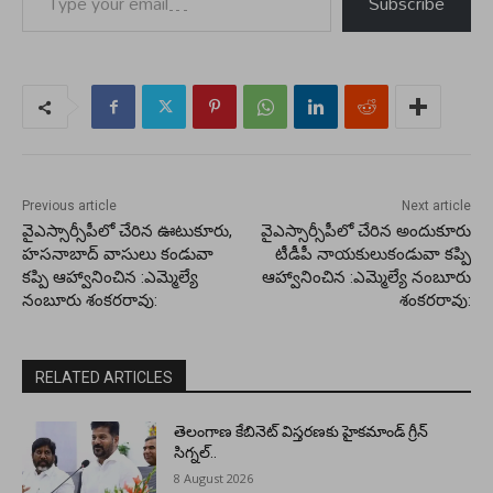
Subscribe
Previous article
Next article
వైఎస్సార్సీపీలో చేరిన ఊటుకూరు,
వైఎస్సార్సీపీలో చేరిన అందుకూరు
హసనాబాద్ వాసులు కండువా
టీడీపీ నాయకులుకండువా కప్పి
కప్పి ఆహ్వానించిన :ఎమ్మెల్యే
ఆహ్వానించిన :ఎమ్మెల్యే నంబూరు
నంబూరు శంకరరావు:
శంకరరావు:
RELATED ARTICLES
తెలంగాణ కేబినెట్ విస్తరణకు హైకమాండ్ గ్రీన్
సిగ్నల్..
8 August 2026