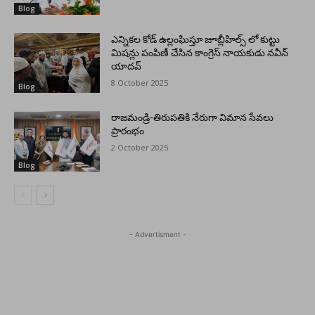
Blog
ఎన్నికల కోడ్ ఉల్లంఘిస్తూ జూబ్లీహిల్స్ లో కుట్టు
మిషన్లు పంపిణీ చేసిన కాంగ్రెస్ నాయకుడు నవీన్
యాదవ్
8 October 2025
Blog
రాజమండ్రి-తిరుపతికి నేరుగా విమాన సేవలు
ప్రారంభం
2 October 2025
Blog
- Advertisment -