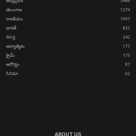
ఆంధ్రప్రదేశ్
3466
తెలంగాణ
1274
రాజకీయం
1097
భారత్
832
Blog
242
ఆధ్యాత్మికం
177
క్రైమ్
173
ఆరోగ్యం
87
సినిమా
62
ABOUT US