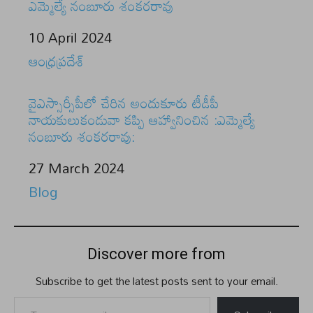
ఎమ్మెల్యే నంబూరు శంకరరావు
Date
10 April 2024
In relation to
ఆంధ్రప్రదేశ్
వైఎస్సార్సీపీలో చేరిన అందుకూరు టీడీపీ
నాయకులుకండువా కప్పి ఆహ్వానించిన :ఎమ్మెల్యే
నంబూరు శంకరరావు:
Date
27 March 2024
In relation to
Blog
Discover more from
Subscribe to get the latest posts sent to your email.
Type your email…