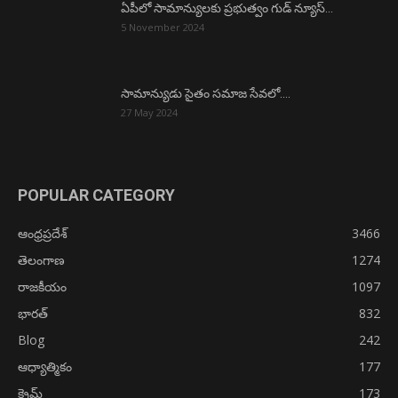
ఏపీలో సామాన్యులకు ప్రభుత్వం గుడ్ న్యూస్…
5 November 2024
సామాన్యుడు సైతం సమాజ సేవలో….
27 May 2024
POPULAR CATEGORY
ఆంధ్రప్రదేశ్
3466
తెలంగాణ
1274
రాజకీయం
1097
భారత్
832
Blog
242
ఆధ్యాత్మికం
177
క్రైమ్
173