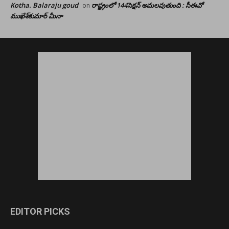
Kotha. Balaraju goud
రాష్ట్రంలో 144సెక్షన్ అమలవుతుంది : సీఈవో
on
ముఖేశ్‌కుమార్‌ మీనా
EDITOR PICKS