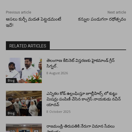
Previous article
Next article
అసలు కుర్చీ మడత పెట్టడమంటే
కన్నుల పండుగగా రథోత్సవం
ఇదే!
RELATED ARTICLES
తెలంగాణ కేబినెట్ విస్తరణకు హైకమాండ్ గ్రీన్
సిగ్నల్..
8 August 2026
Blog
ఎన్నికల కోడ్ ఉల్లంఘిస్తూ జూబ్లీహిల్స్ లో కుట్టు
మిషన్లు పంపిణీ చేసిన కాంగ్రెస్ నాయకుడు నవీన్
యాదవ్
8 October 2025
Blog
రాజమండ్రి-తిరుపతికి నేరుగా విమాన సేవలు
ప్రారంభం