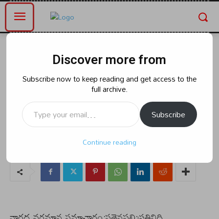
Home
Blog
Discover more from
Blog
రాజకీయం
అనారోగ్యంతో హాస్పిటల్ చేరిన నందిగం
Subscribe now to keep reading and get access to the
full archive.
గ్రామానికి చెందిన రవికాంత్ ను
Type your email…
పరామర్శించిన:జొన్నలగడ్డ:
Subscribe
Continue reading
By
naradanews.in
Friday, March 29, 2024 1:52 pm
0
39
నారద వర్తమాన సమాచారం:సతైనపల్లి:ప్రతినిధి