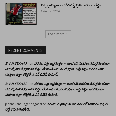
విశ్వబ్రాహ్మణుల జోలికొస్తే ప్రతిదాడులు చేస్తాం..
8 August 2026
Load more
RECENT COMMENTS
B V N SEKHAR
వరదల పట్ల అప్రమత్తంగా ఉండండి వరదలు సమర్ధవంతంగా
on
ఎదుర్కోటానికి ప్రణాళిక సిద్ధం చేయండి ఎటువంటి ప్రాణ, ఆస్థి నష్టం జరగకుండా
చర్యలు జిల్లా కలెక్టర్ ఎ ఎస్ దినేష్ కుమార్.
B V N SEKHAR
వరదల పట్ల అప్రమత్తంగా ఉండండి వరదలు సమర్ధవంతంగా
on
ఎదుర్కోటానికి ప్రణాళిక సిద్ధం చేయండి ఎటువంటి ప్రాణ, ఆస్థి నష్టం జరగకుండా
చర్యలు జిల్లా కలెక్టర్ ఎ ఎస్ దినేష్ కుమార్.
కలియుగ దైవమైన తిరుమలలో శనివారం భక్తుల
ponnekanti jagannagasai
on
రద్దీ కొనసాగుతోంది.