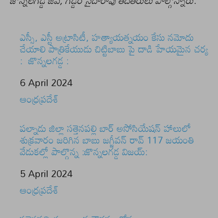
జొన్నలగడ్డ జీవ, గడ్డం సైదారావు తదితరులు పాల్గొన్నారు.
ఎస్సీ, ఎస్టీ అట్రాసిటీ, హత్యాయత్నయం కేసు నమోదు
చేయాలి పాత్రికేయుడు చిట్టిబాబు పై దాడి హేయమైన చర్య
: జొన్నలగడ్డ :
Date
6 April 2024
In relation to
ఆంధ్రప్రదేశ్
పల్నాడు జిల్లా సత్తెనపల్లి బార్ అసోసియేషన్ హాలులో
శుక్రవారం జరిగిన బాబు జగ్జీవన్ రావ్ 117 జయంతి
వేడుకల్లో పాల్గొన్న :జొన్నలగడ్డ విజయ్:
Date
5 April 2024
In relation to
ఆంధ్రప్రదేశ్