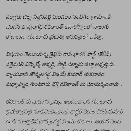
పల్నాడు జిల్లా సత్తెనపల్లి మండలం నందిగం గ్రామానికి
చెందిన జొన్నలగడ్డ రవికాంత్ అనారోగ్యంతో నాలుగు
రోజులుగా గుంటూరు ప్రభుత్వ ఆసుపత్రిలో చికిత్స.
విషయం తెలుసుకున్న జైభీమ్ రావ్ భారత్ పార్టీ (జేబీపీ)
సత్తెనపల్లి ఎమ్మెల్యే అభ్యర్థి, పార్టీ పల్నాడు జిల్లా అధ్యక్షుడు,
న్యాయవాది జొన్నలగడ్డ విజయ్ కుమార్ శుక్రవారం
మధ్యాహ్నం గుంటూరు వెళ్లి రవికాంత్ ను పరామర్శించారు
.
రవికాంత్ కు మెరుగైన వైద్యం అందించాలని గుంటూరు
ప్రభుత్వాసుత్రి సూపరెండెంటెంట్ డాక్టర్ ఏకుల కిరణ్ కుమార్
కలసి మాట్లాడిన జొన్నలగడ్డ విజయ్ కుమార్. ఆయన వెంట