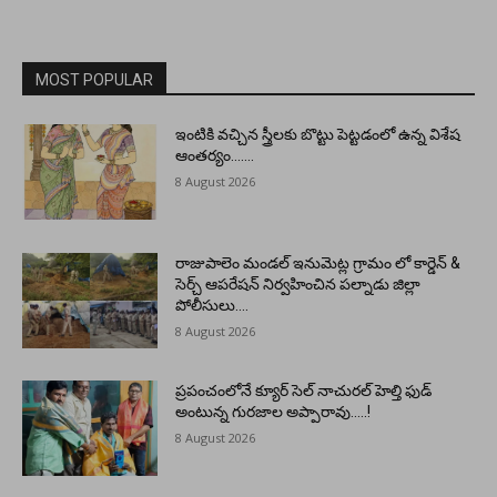
MOST POPULAR
ఇంటికి వచ్చిన స్త్రీలకు బొట్టు పెట్టడంలో ఉన్న విశేష
ఆంతర్యం…….
8 August 2026
రాజుపాలెం మండల్ ఇనుమెట్ల గ్రామం లో కార్డెన్ &
సెర్చ్ ఆపరేషన్ నిర్వహించిన పల్నాడు జిల్లా
పోలీసులు….
8 August 2026
ప్రపంచంలోనే క్యూర్ సెల్ నాచురల్ హెల్తి ఫుడ్
అంటున్న గురజాల అప్పారావు…..!
8 August 2026