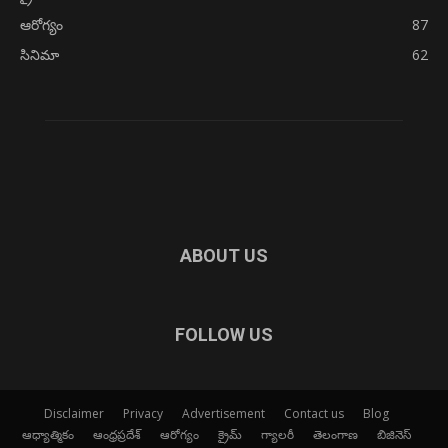
ఆరోగ్యం
87
సినిమా
62
ABOUT US
FOLLOW US
Disclaimer
Privacy
Advertisement
Contact us
Blog
ఆధ్యాత్మికం
ఆంధ్రప్రదేశ్
ఆరోగ్యం
క్రైమ్
గ్యాలరీ
తెలంగాణ
బిజినెస్