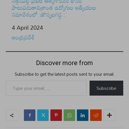
సత్తెనపల్లి ప్రజల ఆత్మగౌరవం కోసం
పాటుపడుతావిశ్రాంత ఉద్యోగుల ఆత్మీయుల
సమావేశంలో :జొన్నలగడ్డ :
Date
4 April 2024
In relation to
ఆంధ్రప్రదేశ్
Discover more from
Subscribe to get the latest posts sent to your email.
Type your email…
Subscribe