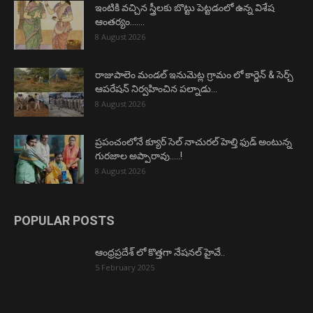
ఇంటికి వచ్చిన స్త్రీలకు బొట్టు పెట్టడంలో ఉన్న విశేష
ఆంతర్యం…….
8 August 2026
రాజుపాలెం మండల్ ఇనుమెట్ల గ్రామం లో కార్డెన్ & సెర్చ్
ఆపరేషన్ నిర్వహించిన పల్నాడు...
8 August 2026
ప్రపంచంలోనే క్యూర్ సెల్ నాచురల్ హెల్తి ఫుడ్ అంటున్న
గురజాల అప్పారావు…..!
8 August 2026
POPULAR POSTS
ఆంధ్రప్రదేశ్ లో కొత్తగా నేషనల్ హైవే..
5 February 2025