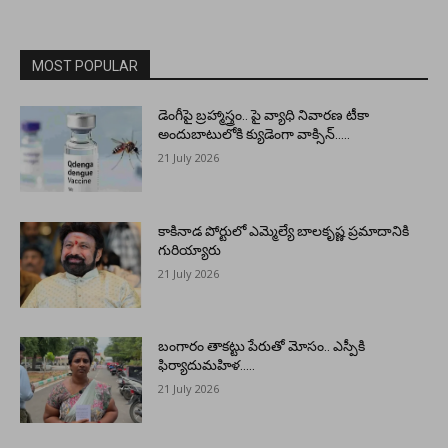
MOST POPULAR
డెంగీపై బ్రహ్మాస్త్రం.. పై వ్యాధి నివారణ టీకా
అందుబాటులోకి క్యుడెంగా వాక్సిన్…..
21 July 2026
కాకినాడ పోర్టులో ఎమ్మెల్యే బాలకృష్ణ ప్రమాదానికి
గురియ్యారు
21 July 2026
బంగారం తాకట్టు పేరుతో మోసం.. ఎస్పీకి
ఫిర్యాదుమహిళ…..
21 July 2026