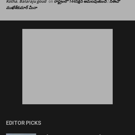
Kotha. Balaraju goud
రాష్ట్రంలో 144సెక్షన్ అమలవుతుంది : సీఈవో
on
ముఖేశ్‌కుమార్‌ మీనా
EDITOR PICKS