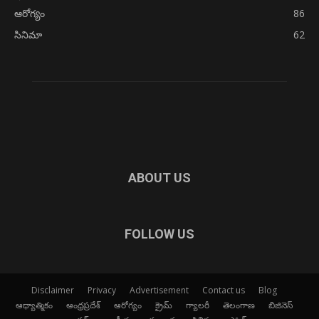
ఆరోగ్యం
86
సినిమా
62
ABOUT US
FOLLOW US
Disclaimer
Privacy
Advertisement
Contact us
Blog
ఆధ్యాత్మికం
ఆంధ్రప్రదేశ్
ఆరోగ్యం
క్రైమ్
గ్యాలరీ
తెలంగాణ
బిజినెస్