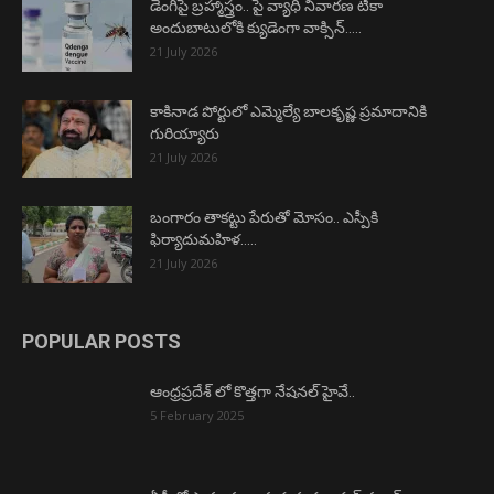
డెంగీపై బ్రహ్మాస్త్రం.. పై వ్యాధి నివారణ టీకా
అందుబాటులోకి క్యుడెంగా వాక్సిన్…..
21 July 2026
కాకినాడ పోర్టులో ఎమ్మెల్యే బాలకృష్ణ ప్రమాదానికి
గురియ్యారు
21 July 2026
బంగారం తాకట్టు పేరుతో మోసం.. ఎస్పీకి
ఫిర్యాదుమహిళ…..
21 July 2026
POPULAR POSTS
ఆంధ్రప్రదేశ్ లో కొత్తగా నేషనల్ హైవే..
5 February 2025