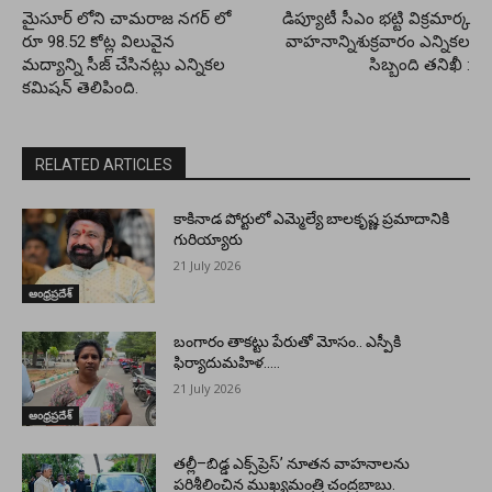
మైసూర్ లోని చామరాజ నగర్ లో
డిప్యూటీ సీఎం భట్టి విక్రమార్క
రూ 98.52 కోట్ల విలువైన
వాహనాన్నిశుక్రవారం ఎన్నికల
మద్యాన్ని సీజ్ చేసినట్లు ఎన్నికల
సిబ్బంది తనిఖీ :
కమిషన్ తెలిపింది.
RELATED ARTICLES
కాకినాడ పోర్టులో ఎమ్మెల్యే బాలకృష్ణ ప్రమాదానికి
గురియ్యారు
21 July 2026
ఆంధ్రప్రదేశ్
బంగారం తాకట్టు పేరుతో మోసం.. ఎస్పీకి
ఫిర్యాదుమహిళ…..
21 July 2026
ఆంధ్రప్రదేశ్
తల్లీ–బిడ్డ ఎక్స్‌ప్రెస్’ నూతన వాహనాలను
పరిశీలించిన ముఖ్యమంత్రి చంద్రబాబు.