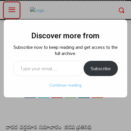
Home
ఆంధ్రప్రదేశ్
Discover more from
ఆంధ్రప్రదేశ్
రాజకీయం
వైకాపా చేసే తప్పులను చంద్రబాబుపై
Subscribe now to keep reading and get access to the
full archive.
నెట్టేస్తున్నారు: భువనేశ్వరి :
Type your email…
Subscribe
By
naradanews.in
Friday, April 5, 2024 1:03 pm
0
41
Continue reading
నారద వర్తమాన సమాచారం :కడప:ప్రతినిధి