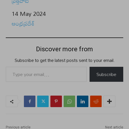
ప్రత్తిపాటి
Date
14 May 2024
In relation to
ఆంధ్రప్రదేశ్
Discover more from
Subscribe to get the latest posts sent to your email.
Type your email…
Subscribe
Previous article
Next article