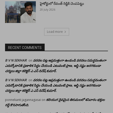
హైకోర్టులో రేవంత్ రెడ్డికి చెంపపెట్టు
20 July 2026
Load more
RECENT COMMENTS
B V N SEKHAR
వరదల పట్ల అప్రమత్తంగా ఉండండి వరదలు సమర్ధవంతంగా
on
ఎదుర్కోటానికి ప్రణాళిక సిద్ధం చేయండి ఎటువంటి ప్రాణ, ఆస్థి నష్టం జరగకుండా
చర్యలు జిల్లా కలెక్టర్ ఎ ఎస్ దినేష్ కుమార్.
B V N SEKHAR
వరదల పట్ల అప్రమత్తంగా ఉండండి వరదలు సమర్ధవంతంగా
on
ఎదుర్కోటానికి ప్రణాళిక సిద్ధం చేయండి ఎటువంటి ప్రాణ, ఆస్థి నష్టం జరగకుండా
చర్యలు జిల్లా కలెక్టర్ ఎ ఎస్ దినేష్ కుమార్.
కలియుగ దైవమైన తిరుమలలో శనివారం భక్తుల
ponnekanti jagannagasai
on
రద్దీ కొనసాగుతోంది.