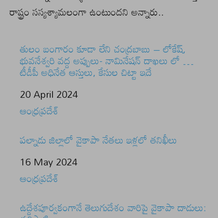
రాష్ట్రం సస్యశ్యామలంగా ఉంటుందని అన్నారు..
తులం బంగారం కూడా లేని చంద్రబాబు – లోకేష్‌,
భువనేశ్వరి వద్ద అప్పులు- నామినేషన్ దాఖలు లో …
టీడీపీ అధినేత ఆస్తులు, కేసుల చిట్టా ఇదే
Date
20 April 2024
In relation to
ఆంధ్రప్రదేశ్
పల్నాడు జిల్లాలో వైకాపా నేతలు ఇళ్లలో తనిఖీలు
Date
16 May 2024
In relation to
ఆంధ్రప్రదేశ్
ఉద్దేశపూర్వకంగానే తెలుగుదేశం వారిపై వైకాపా దాడులు: