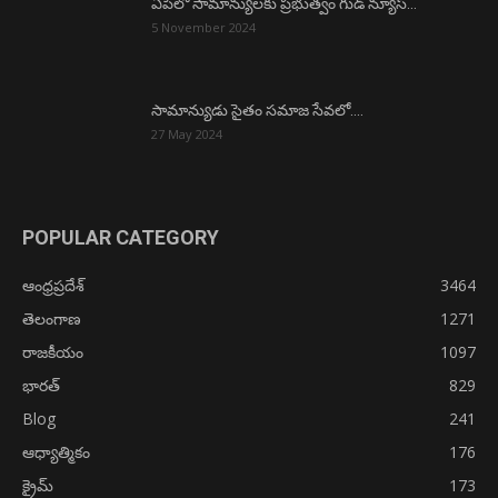
ఏపీలో సామాన్యులకు ప్రభుత్వం గుడ్ న్యూస్…
5 November 2024
సామాన్యుడు సైతం సమాజ సేవలో….
27 May 2024
POPULAR CATEGORY
ఆంధ్రప్రదేశ్
3464
తెలంగాణ
1271
రాజకీయం
1097
భారత్
829
Blog
241
ఆధ్యాత్మికం
176
క్రైమ్
173