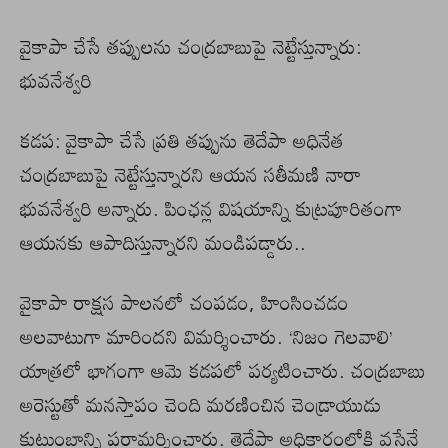
వైకాపా చేసే తప్పులను చంద్రబాబుపై నెట్టేస్తున్నారు:
భువనేశ్వరి
కడప: వైకాపా చేసే ప్రతి తప్పును తెదేపా అధినేత
చంద్రబాబుపై నెట్టేస్తున్నారని ఆయన సతీమణి నారా
భువనేశ్వరి అన్నారు. పింఛన్ల విషయాన్ని కుట్రపూరితంగా
ఆయనకు ఆపాదిస్తున్నారని మండిపడ్డారు..
వైకాపా రాక్షస పాలనలో చంపడం, హింసించడం
అలవాటుగా మారిందని విమర్శించారు. ‘నిజం గెలవాలి’
యాత్రలో భాగంగా ఆమె కడపలో పర్యటించారు. చంద్రబాబు
అరెస్టుతో మనస్తాపం చెంది మరణించిన చెండ్రాయుడు
కుటుంబాన్ని పరామర్శించారు. తెదేపా అధికారంలోకి వస్తేనే