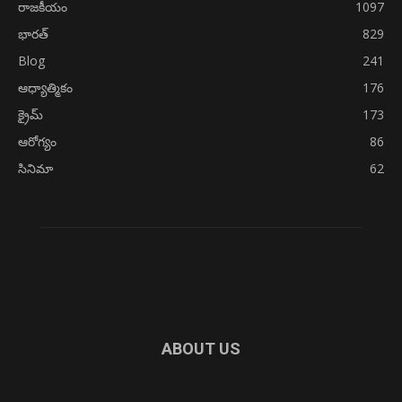
రాజకీయం
1097
భారత్
829
Blog
241
ఆధ్యాత్మికం
176
క్రైమ్
173
ఆరోగ్యం
86
సినిమా
62
ABOUT US