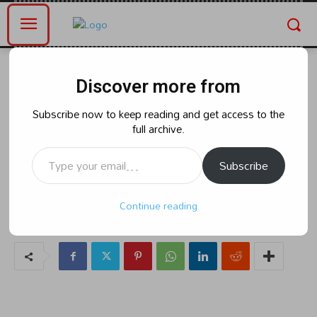
Home
భారత్
Discover more from
భారత్
వారణాశి నుండి పీఎం మోదీపై పోటీ
Subscribe now to keep reading and get access to the
full archive.
చేస్తున్న ట్రాన్స్ జెండర్
Type your email…
Subscribe
By
naradanews.in
Thursday, April 11, 2024 8:30 am
34
Continue reading
0