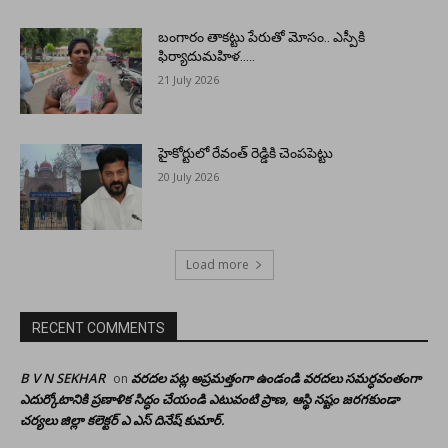
బంగారం తాకట్టు పేరుతో మోసం.. ఎస్పీకి
ఫిర్యాదుమహిళ…..
21 July 2026
హైకోర్టులో రేవంత్ రెడ్డికి చెంపపెట్టు
20 July 2026
Load more
RECENT COMMENTS
B V N SEKHAR
వరదల పట్ల అప్రమత్తంగా ఉండండి వరదలు సమర్ధవంతంగా
on
ఎదుర్కోటానికి ప్రణాళిక సిద్ధం చేయండి ఎటువంటి ప్రాణ, ఆస్థి నష్టం జరగకుండా
చర్యలు జిల్లా కలెక్టర్ ఎ ఎస్ దినేష్ కుమార్.