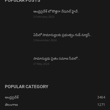
POPULAR POSTS
ఆంధ్రప్రదేశ్ లో కొత్తగా నేషనల్ హైవే..
5 February 2025
ఏపీలో సామాన్యులకు ప్రభుత్వం గుడ్ న్యూస్…
5 November 2024
సామాన్యుడు సైతం సమాజ సేవలో….
27 May 2024
POPULAR CATEGORY
ఆంధ్రప్రదేశ్
3464
తెలంగాణ
1271