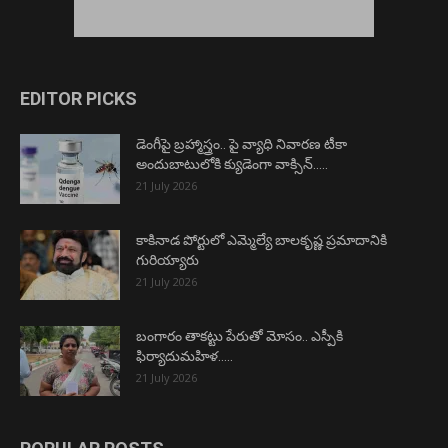
EDITOR PICKS
డెంగీపై బ్రహ్మాస్త్రం.. పై వ్యాధి నివారణ టీకా
అందుబాటులోకి క్యుడెంగా వాక్సిన్…..
21 July 2026
కాకినాడ పోర్టులో ఎమ్మెల్యే బాలకృష్ణ ప్రమాదానికి
గురియ్యారు
21 July 2026
బంగారం తాకట్టు పేరుతో మోసం.. ఎస్పీకి
ఫిర్యాదుమహిళ…..
21 July 2026