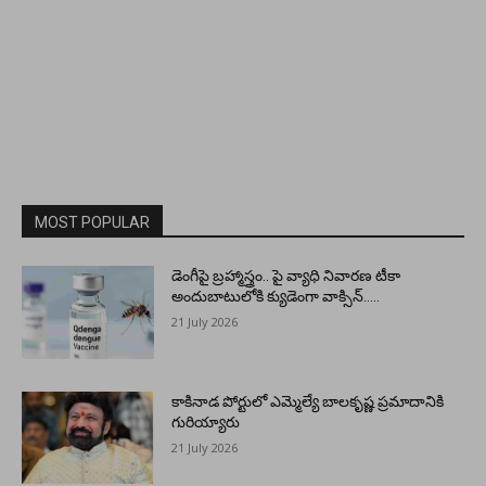
MOST POPULAR
డెంగీపై బ్రహ్మాస్త్రం.. పై వ్యాధి నివారణ టీకా
అందుబాటులోకి క్యుడెంగా వాక్సిన్…..
21 July 2026
కాకినాడ పోర్టులో ఎమ్మెల్యే బాలకృష్ణ ప్రమాదానికి
గురియ్యారు
21 July 2026