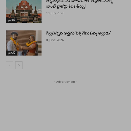
తల్లిదండ్రుల ను చూడకపోతే..ఆస్తులు వెనక్కి..
బాంబే హైకోర్టు కీలక తీర్పు!
10 July 2026
భారత్
పిల్లనిచ్చిన అత్తను పెళ్లి చేసుకున్న అల్లుడు”
8 June 2026
భారత్
- Advertisment -