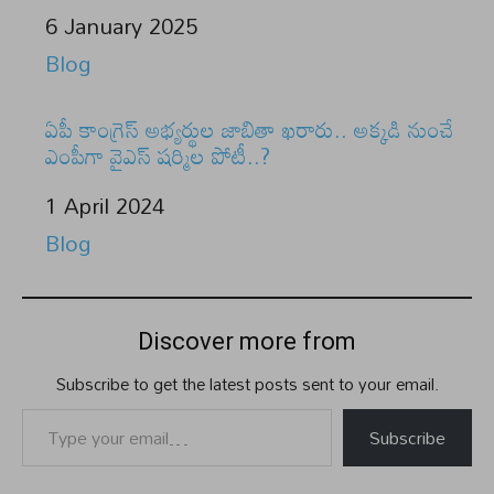
Date
6 January 2025
In relation to
Blog
ఏపీ కాంగ్రెస్ అభ్యర్థుల జాబితా ఖరారు.. అక్కడి నుంచే
ఎంపీగా వైఎస్ షర్మిల పోటీ..?
Date
1 April 2024
In relation to
Blog
Discover more from
Subscribe to get the latest posts sent to your email.
Type your email…
Subscribe