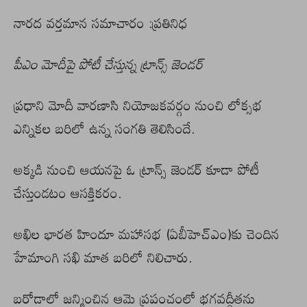
నారద వర్తమాన సమాచారం :ప్రతినిధ
పీఎం మోదీపై పోటీ చేస్తున్న ట్రాన్స్ జెండర్
ప్రధాని మోదీ వారణాసి నియోజకవర్గం నుంచి లోక్సభ
ఎన్నికల బరిలో ఉన్న సంగతి తెలిసిందే.
అక్కడి నుంచి ఆయనపై ఓ ట్రాన్స్ జెండర్ కూడా పోటీ
చేస్తుండటం ఆసక్తికరం.
అఖిల భారత హిందూ మహాసభ (ఏబీహెచ్ఎం)కు చెందిన
హేమాంగి సఖి మాత బరిలో నిలిచారు.
బరోడాలో జన్మించిన ఆమె ప్రపంచంలో భగవద్గీతను