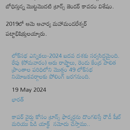
బోధిస్తున్న మొట్టమొదటి ట్రాన్స్ జెండర్ కావడం విశేషం.
2019లో ఆమె ఆచార్య మహామండలేశ్వర్
పట్టాభిషిక్తులయ్యారు.
లోక్‌సభ ఎన్నికలు-2024 ఐదవ దశకు సర్వసిద్ధమైంది.
రేపు (సోమవారం) ఆరు రాష్ట్రాలు, రెండు కేంద్ర పాలిత
ప్రాంతాల పరిధిలోని మొత్తం 49 లోక్‌సభ
నియోజకవర్గాలకు పోలింగ్ జరగనుంది.
Date
19 May 2024
In relation to
భారత్
కాపర్ వైర్లు కోసం ట్రాన్స్ ఫార్మర్లను దొంగలిస్తే రౌడీ షీట్
మరియు పిడి యాక్ట్ నమోదు చేస్తాము..