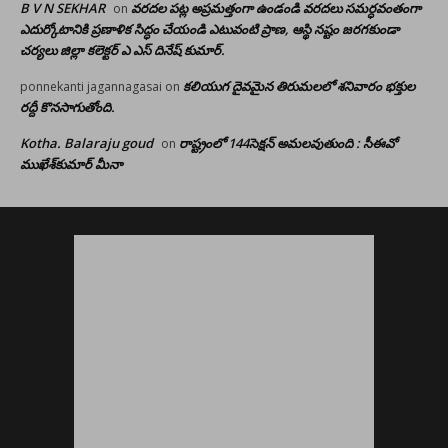
B V N SEKHAR
వరదల పట్ల అప్రమత్తంగా ఉండండి వరదలు సమర్ధవంతంగా
on
ఎదుర్కోటానికి ప్రణాళిక సిద్ధం చేయండి ఎటువంటి ప్రాణ, ఆస్థి నష్టం జరగకుండా
చర్యలు జిల్లా కలెక్టర్ ఎ ఎస్ దినేష్ కుమార్.
కలియుగ దైవమైన తిరుమలలో శనివారం భక్తుల
ponnekanti jagannagasai
on
రద్దీ కొనసాగుతోంది.
Kotha. Balaraju goud
రాష్ట్రంలో 144సెక్షన్ అమలవుతుంది : సీఈవో
on
ముఖేశ్‌కుమార్‌ మీనా