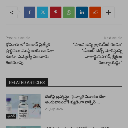
Previous article
Next article
క్రోసూరు లో రంజాన్ ప్రత్యేక
“పొంచి ఉన్న త్రాగునీటి గండం”
ప్రార్థనలు ముస్లింలకు అండగా
“డేంజర్ బెల్స్ మోగిస్తున్న
ఉంటా: ఎమ్మెల్యే నంబూరు
నాగార్జునసాగర్, శ్రీశైలం
శంకరరావు
రిజర్వాయర్లు “
RELATED ARTICLES
డెంగీపై బ్రహ్మాస్త్రం.. పై వ్యాధి నివారణ టీకా
అందుబాటులోకి క్యుడెంగా వాక్సిన్…..
21 July 2026
భారత్