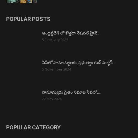
POPULAR POSTS
ఆంధ్రప్రదేశ్ లో కొత్తగా నేషనల్ హైవే..
5 February 2025
ఏపీలో సామాన్యులకు ప్రభుత్వం గుడ్ న్యూస్…
5 November 2024
సామాన్యుడు సైతం సమాజ సేవలో….
27 May 2024
POPULAR CATEGORY