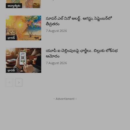
ఆధ్యాత్మికం
సూపర్ ఎల్ నినో అలర్ట్.. ఆగస్టు, సెప్టెంబర్‌లో
తీవ్రతరం
7 August 2026
భారత్
యూపీ ఐ చెల్లింపులపై ఛార్జీలు.. బిల్లుకు లోక్‌సభ
ఆమోదం
7 August 2026
భారత్
- Advertisment -