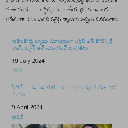
మూలస్తంభంగా, అస్థిరమైన రాజకీయ ప్రయోజనాలకు
అతీతంగా ఉంటుందని రిటైర్డ్‌ న్యాయమూర్తులు వివరించారు.
సుప్రీంకోర్టు న్యాయ మూర్తులుగా జస్టిస్‌ ఎన్‌.కోటీశ్వర్‌
సింగ్‌, జస్టిస్‌ ఆర్‌.మహదేవన్‌ బాధ్యతలు
Date
19 July 2024
In relation to
భారత్
సీఈసీ రాజీవ్‌కుమార్‌కు ‘జడ్’ కేటగిరి భద్రత కల్పించిన
కేంద్రం
Date
9 April 2024
In relation to
భారత్