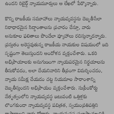
ఉందని రిటైర్డ్‌ న్యాయమూర్తులు ఆ లేఖలో పేర్కొన్నారు.
కొన్ని రాజకీయ సమూహాలు న్యాయవ్యవస్థను దెబ్బతీసేలా
నిరాధారమైన సిద్ధాంతాలను ప్రచారం చేస్తూ, వారు
అనుకూల ఫలితాలు పొందేలా వ్యూహాలు రచిస్తున్నారన్నారు.
ప్రస్తుతం అరెస్టవుతున్న రాజకీయ నాయకుల విషయంలో ఇది
స్పష్టంగా తెలుస్తుందని ఆందోళన వ్యక్తంచేశారు. ఒకరి
అభిప్రాయాలకు అనుగుణంగా న్యాయపరమైన నిర్ణయాలను
తీసుకోవడం, అలా చేయనివారిని తీవ్రంగా విమర్శించడం,
న్యాయ సమీక్ష చేయడం చట్ట నియమాల సారాంశాన్ని
దెబ్బతీస్తుందని అభిప్రాయం వ్యక్తంచేశారు. సుప్రీంకోర్టు
నేతృత్వంలోని న్యాయవ్యవస్థ ఇటువంటి ఒత్తిళ్లకు
లొంగకుండా న్యాయవ్యవస్థ పవిత్రత, స్వయంప్రతిపత్తిని
కాపాడాలని వారు కోరారు. న్యాయవ్యవస్థ ప్రజాస్వామ్యానికి