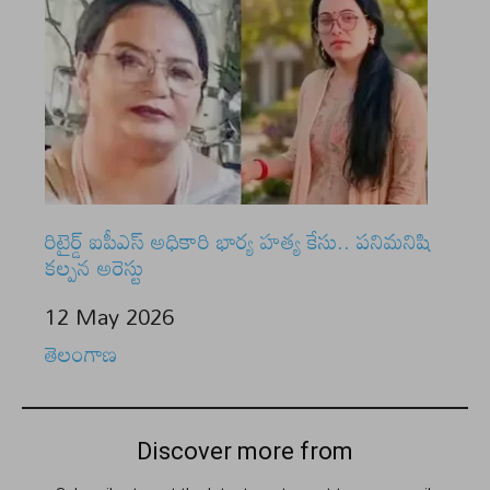
రిటైర్డ్ ఐపీఎస్ అధికారి భార్య హత్య కేసు.. పనిమనిషి
కల్పన అరెస్టు
Date
12 May 2026
In relation to
తెలంగాణ
Discover more from