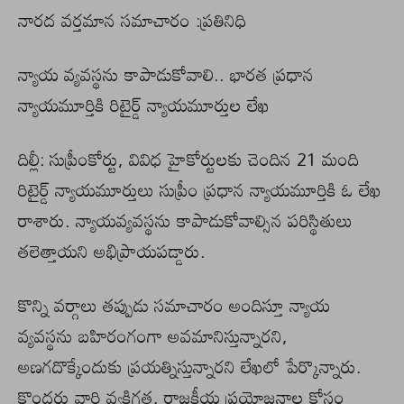
నారద వర్తమాన సమాచారం :ప్రతినిధి
న్యాయ వ్యవస్థను కాపాడుకోవాలి.. భారత ప్రధాన
న్యాయమూర్తికి రిటైర్డ్ న్యాయమూర్తుల లేఖ
దిల్లీ: సుప్రీంకోర్టు, వివిధ హైకోర్టులకు చెందిన 21 మంది
రిటైర్డ్‌ న్యాయమూర్తులు సుప్రీం ప్రధాన న్యాయమూర్తికి ఓ లేఖ
రాశారు. న్యాయవ్యవస్థను కాపాడుకోవాల్సిన పరిస్థితులు
తలెత్తాయని అభిప్రాయపడ్డారు.
కొన్ని వర్గాలు తప్పుడు సమాచారం అందిస్తూ న్యాయ
వ్యవస్థను బహిరంగంగా అవమానిస్తున్నారని,
అణగదొక్కేందుకు ప్రయత్నిస్తున్నారని లేఖలో పేర్కొన్నారు.
కొందరు వారి వ్యక్తిగత, రాజకీయ ప్రయోజనాల కోసం