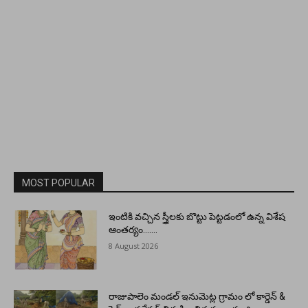
MOST POPULAR
ఇంటికి వచ్చిన స్త్రీలకు బొట్టు పెట్టడంలో ఉన్న విశేష
ఆంతర్యం…….
8 August 2026
రాజుపాలెం మండల్ ఇనుమెట్ల గ్రామం లో కార్డెన్ &