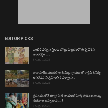
EDITOR PICKS
ఇంటికి వచ్చిన స్త్రీలకు బొట్టు పెట్టడంలో ఉన్న విశేష
ఆంతర్యం…….
8 August 2026
రాజుపాలెం మండల్ ఇనుమెట్ల గ్రామం లో కార్డెన్ & సెర్చ్
ఆపరేషన్ నిర్వహించిన పల్నాడు...
8 August 2026
ప్రపంచంలోనే క్యూర్ సెల్ నాచురల్ హెల్తి ఫుడ్ అంటున్న
గురజాల అప్పారావు…..!
8 August 2026