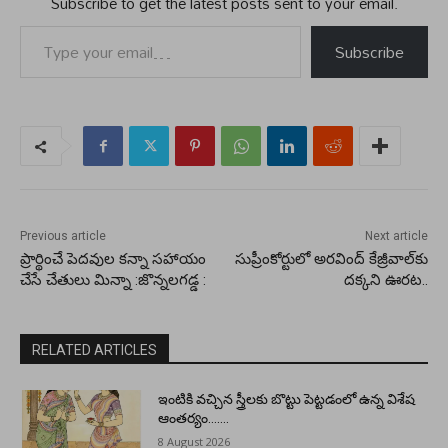
Subscribe to get the latest posts sent to your email.
Type your email…
Subscribe
Previous article
Next article
ప్రార్థించే పెదవుల కన్నా సహాయం
సుప్రీంకోర్టులో అరవింద్ కేజ్రీవాల్‌కు
చేసే చేతులు మిన్నా :జొన్నలగడ్డ :
దక్కని ఊరట..
RELATED ARTICLES
ఇంటికి వచ్చిన స్త్రీలకు బొట్టు పెట్టడంలో ఉన్న విశేష
ఆంతర్యం…….
8 August 2026