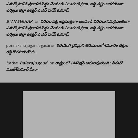
ఎదుర్కోటానికి ప్రణాళిక సిద్ధం చేయండి ఎటువంటి ప్రాణ, ఆస్థి నష్టం జరగకుండా
చర్యలు జిల్లా కలెక్టర్ ఎ ఎస్ దినేష్ కుమార్.
B V N SEKHAR
వరదల పట్ల అప్రమత్తంగా ఉండండి వరదలు సమర్ధవంతంగా
on
ఎదుర్కోటానికి ప్రణాళిక సిద్ధం చేయండి ఎటువంటి ప్రాణ, ఆస్థి నష్టం జరగకుండా
చర్యలు జిల్లా కలెక్టర్ ఎ ఎస్ దినేష్ కుమార్.
కలియుగ దైవమైన తిరుమలలో శనివారం భక్తుల
ponnekanti jagannagasai
on
రద్దీ కొనసాగుతోంది.
Kotha. Balaraju goud
రాష్ట్రంలో 144సెక్షన్ అమలవుతుంది : సీఈవో
on
ముఖేశ్‌కుమార్‌ మీనా