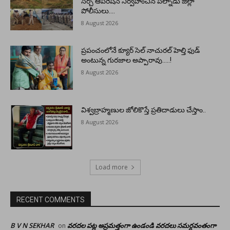
సెర్చ్ ఆపరేషన్ నిర్వహించిన పల్నాడు జిల్లా
పోలీసులు….
8 August 2026
ప్రపంచంలోనే క్యూర్ సెల్ నాచురల్ హెల్తి ఫుడ్
అంటున్న గురజాల అప్పారావు…..!
8 August 2026
విశ్వబ్రాహ్మణుల జోలికొస్తే ప్రతిదాడులు చేస్తాం..
8 August 2026
Load more
RECENT COMMENTS
B V N SEKHAR
వరదల పట్ల అప్రమత్తంగా ఉండండి వరదలు సమర్ధవంతంగా
on