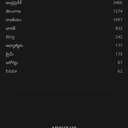
ఆంధ్రప్రదేశ్
3466
తెలంగాణ
1274
రాజకీయం
1097
భారత్
832
Blog
242
ఆధ్యాత్మికం
177
క్రైమ్
173
ఆరోగ్యం
87
సినిమా
62