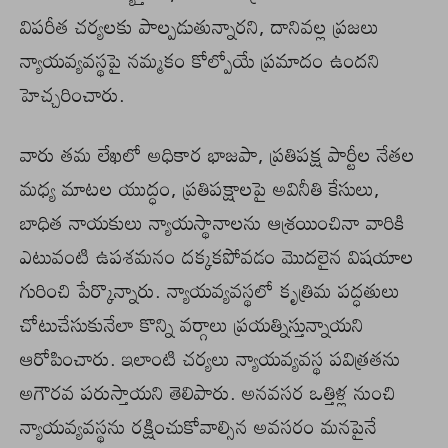
విపరీత చర్యలకు పాల్పడుతున్నారని, దానివల్ల ప్రజలు
న్యాయవ్యవస్థపై నమ్మకం కోల్పోయే ప్రమాదం ఉందని
హెచ్చరించారు.
వారు తమ లేఖలో అధికార భాజపా, ప్రతిపక్ష పార్టీల నేతల
మధ్య మాటల యుద్ధం, ప్రతిపక్షాలపై అవినీతి కేసులు,
బాధిత నాయకులు న్యాయస్థానాలను ఆశ్రయించినా వారికి
ఎటువంటి ఉపశమనం దక్కకపోవడం మొదలైన విషయాల
గురించి పేర్కొన్నారు. న్యాయవ్యవస్థలో కృత్రిమ పద్ధతులు
చోటుచేసుకునేలా కొన్ని వర్గాలు ప్రయత్నిస్తున్నాయని
ఆరోపించారు. ఇలాంటి చర్యలు న్యాయవ్యవస్థ పవిత్రతను
అగౌరవ పరుస్తాయని తెలిపారు. అనవసర ఒత్తిళ్ల నుంచి
న్యాయవ్యవస్థను రక్షించుకోవాల్సిన అవసరం మనపైనే