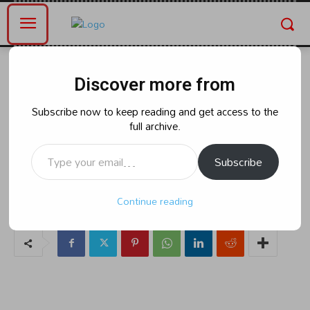
Home
భారత్
Discover more from
భారత్
న్యాయ వ్యవస్థను కాపాడుకోవాలి..
Subscribe now to keep reading and get access to the
full archive.
భారత ప్రధాన న్యాయమూర్తికి రిటైర్డ్
Type your email…
న్యాయమూర్తుల లేఖ
Subscribe
Continue reading
By
naradanews.in
Monday, April 15, 2024 11:56 am
0
28