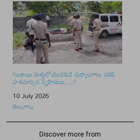
గంజాయి మత్తులోయువకుడి మర్మాంగాలు నలిపి
హతమార్చిన స్నేహితులు….!
Date
10 July 2026
In relation to
తెలంగాణ
Discover more from