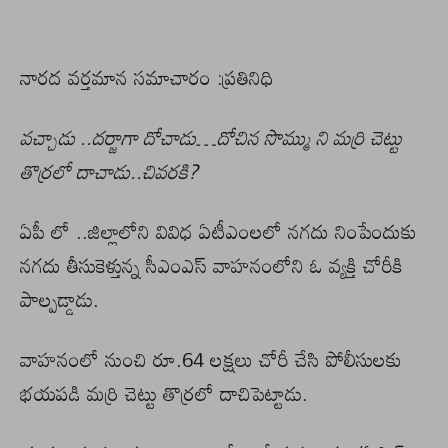
నారద వర్తమాన సమాచారం :ప్రతినిధి
వచ్చాడు ..దర్జాగా దోచాడు…దోచిన సొమ్ము ని మర్రి చెట్టు
తొర్రలో దాచాడు..చివరకి?
ఏపీ లో ..జిల్లాలోని వివిధ ఏటీఎంలలో నగదు నింపేందుకు
నగదు తీసుకెళ్తున్న సీఎంఎస్‌ వాహనంలోని ఓ వ్యక్తి చోరీకి
పాల్పడ్డాడు.
వాహనంలో నుంచి రూ.64 లక్షలు చోరీ చేసి పోలీసులకు
భయపడి మర్రి చెట్టు తొర్రలో దాచిపెట్టాడు.