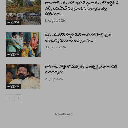
రాజుపాలెం మండల్ ఇనుమెట్ల గ్రామం లో కార్డెన్ &
సెర్చ్ ఆపరేషన్ నిర్వహించిన పల్నాడు జిల్లా
పోలీసులు….
8 August 2026
ఆంధ్రప్రదేశ్
ప్రపంచంలోనే క్యూర్ సెల్ నాచురల్ హెల్తి ఫుడ్
అంటున్న గురజాల అప్పారావు…..!
8 August 2026
ఆంధ్రప్రదేశ్
కాకినాడ పోర్టులో ఎమ్మెల్యే బాలకృష్ణ ప్రమాదానికి
గురియ్యారు
21 July 2026
ఆంధ్రప్రదేశ్
- Advertisment -