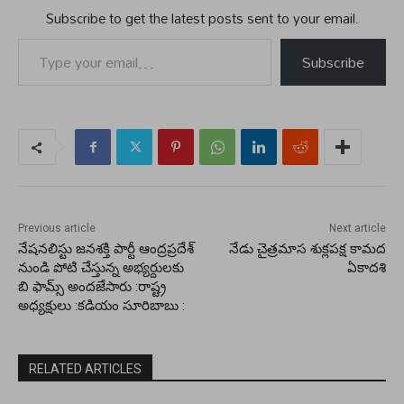
Subscribe to get the latest posts sent to your email.
Type your email…
Subscribe
Previous article
Next article
నేషనలిస్టు జనశక్తి పార్టీ ఆంద్రప్రదేశ్
నేడు చైత్రమాస శుక్లపక్ష కామద
నుండి పోటి చేస్తున్న అభ్యర్దులకు
ఏకాదశి
బి ఫామ్స్ అందజేసారు :రాష్ట్ర
అధ్యక్షులు :కడియం సూరిబాబు :
RELATED ARTICLES