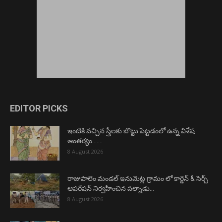
EDITOR PICKS
ఇంటికి వచ్చిన స్త్రీలకు బొట్టు పెట్టడంలో ఉన్న విశేష
ఆంతర్యం…….
8 August 2026
రాజుపాలెం మండల్ ఇనుమెట్ల గ్రామం లో కార్డెన్ & సెర్చ్
ఆపరేషన్ నిర్వహించిన పల్నాడు...
8 August 2026