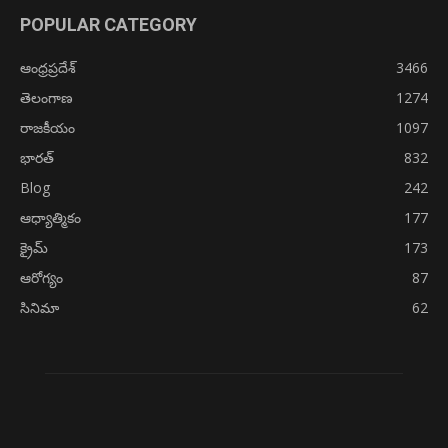
POPULAR CATEGORY
ఆంధ్రప్రదేశ్
3466
తెలంగాణ
1274
రాజకీయం
1097
భారత్
832
Blog
242
ఆధ్యాత్మికం
177
క్రైమ్
173
ఆరోగ్యం
87
సినిమా
62