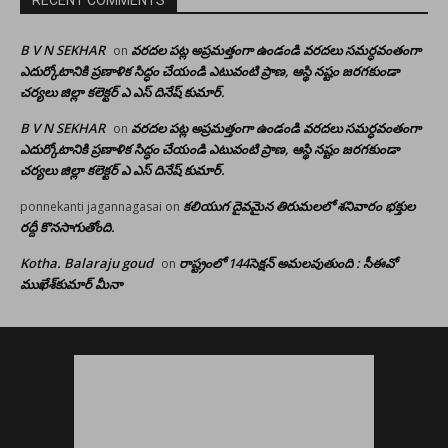
B V N SEKHAR
వరదల పట్ల అప్రమత్తంగా ఉండండి వరదలు సమర్ధవంతంగా
on
ఎదుర్కోటానికి ప్రణాళిక సిద్ధం చేయండి ఎటువంటి ప్రాణ, ఆస్థి నష్టం జరగకుండా
చర్యలు జిల్లా కలెక్టర్ ఎ ఎస్ దినేష్ కుమార్.
B V N SEKHAR
వరదల పట్ల అప్రమత్తంగా ఉండండి వరదలు సమర్ధవంతంగా
on
ఎదుర్కోటానికి ప్రణాళిక సిద్ధం చేయండి ఎటువంటి ప్రాణ, ఆస్థి నష్టం జరగకుండా
చర్యలు జిల్లా కలెక్టర్ ఎ ఎస్ దినేష్ కుమార్.
కలియుగ దైవమైన తిరుమలలో శనివారం భక్తుల
ponnekanti jagannagasai
on
రద్దీ కొనసాగుతోంది.
Kotha. Balaraju goud
రాష్ట్రంలో 144సెక్షన్ అమలవుతుంది : సీఈవో
on
ముఖేశ్‌కుమార్‌ మీనా