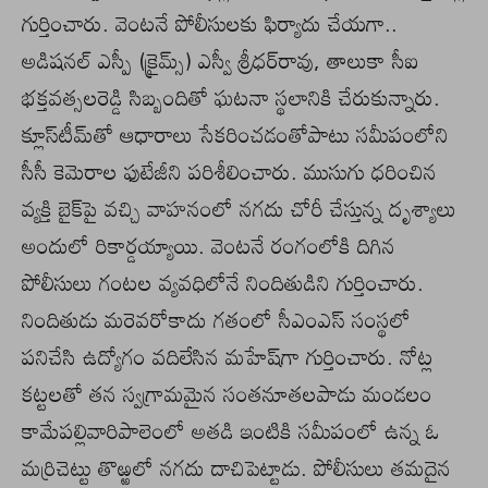
గుర్తించారు. వెంటనే పోలీసులకు ఫిర్యాదు చేయగా..
అడిషనల్‌ ఎస్పీ (క్రైమ్స్‌) ఎస్వీ శ్రీధర్‌రావు, తాలుకా సీఐ
భక్తవత్సలరెడ్డి సిబ్బందితో ఘటనా స్థలానికి చేరుకున్నారు.
క్లూస్‌టీమ్‌తో ఆధారాలు సేకరించడంతోపాటు సమీపంలోని
సీసీ కెమెరాల ఫుటేజీని పరిశీలించారు. ముసుగు ధరించిన
వ్యక్తి బైక్‌పై వచ్చి వాహనంలో నగదు చోరీ చేస్తున్న దృశ్యాలు
అందులో రికార్డయ్యాయి. వెంటనే రంగంలోకి దిగిన
పోలీసులు గంటల వ్యవధిలోనే నిందితుడిని గుర్తించారు.
నిందితుడు మరెవరోకాదు గతంలో సీఎంఎస్‌ సంస్థలో
పనిచేసి ఉద్యోగం వదిలేసిన మహేష్‌గా గుర్తించారు. నోట్ల
కట్టలతో తన స్వగ్రామమైన సంతనూతలపాడు మండలం
కామేపల్లివారిపాలెంలో అతడి ఇంటికి సమీపంలో ఉన్న ఓ
మర్రిచెట్టు తొఱ్ఱలో నగదు దాచిపెట్టాడు. పోలీసులు తమదైన