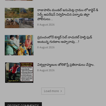
రాజుపాలెం మండల్ ఇనుమెట్ల గ్రామం లో కార్డెన్ &
సెర్చ్ ఆపరేషన్ నిర్వహించిన పల్నాడు జిల్లా
పోలీసులు….
8 August 2026
ప్రపంచంలోనే క్యూర్ సెల్ నాచురల్ హెల్తి ఫుడ్
అంటున్న గురజాల అప్పారావు…..!
8 August 2026
విశ్వబ్రాహ్మణుల జోలికొస్తే ప్రతిదాడులు చేస్తాం..
8 August 2026
Load more
RECENT COMMENTS