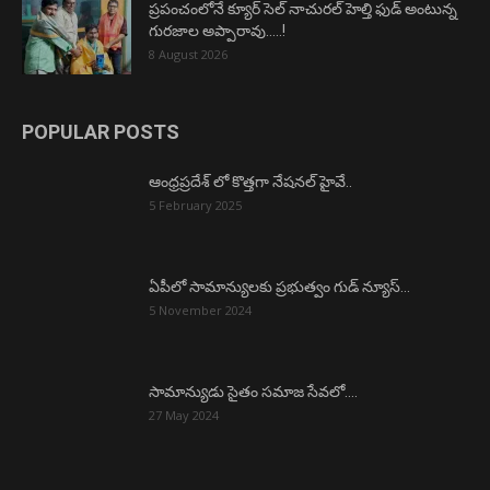
ప్రపంచంలోనే క్యూర్ సెల్ నాచురల్ హెల్తి ఫుడ్ అంటున్న
గురజాల అప్పారావు…..!
8 August 2026
POPULAR POSTS
ఆంధ్రప్రదేశ్ లో కొత్తగా నేషనల్ హైవే..
5 February 2025
ఏపీలో సామాన్యులకు ప్రభుత్వం గుడ్ న్యూస్…
5 November 2024
సామాన్యుడు సైతం సమాజ సేవలో….
27 May 2024