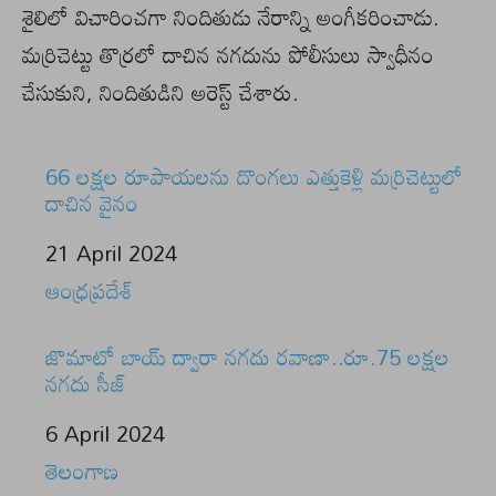
శైలిలో విచారించగా నిందితుడు నేరాన్ని అంగీకరించాడు.
మర్రిచెట్టు తొర్రలో దాచిన నగదును పోలీసులు స్వాధీనం
చేసుకుని, నిందితుడిని అరెస్ట్ చేశారు.
66 లక్షల రూపాయలను దొంగలు ఎత్తుకెళ్లి మర్రిచెట్టులో
దాచిన వైనం
Date
21 April 2024
In relation to
ఆంధ్రప్రదేశ్
జొమాటో బాయ్ ద్వారా నగదు రవాణా..రూ.75 లక్షల
నగదు సీజ్
Date
6 April 2024
In relation to
తెలంగాణ