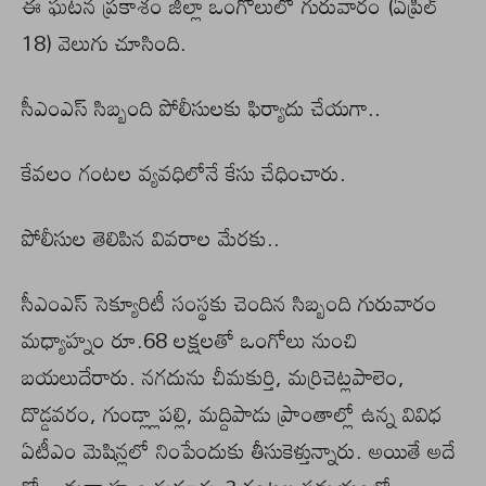
ఈ ఘటన ప్రకాశం జిల్లా ఒంగోలులో గురువారం (ఏప్రిల్‌
18) వెలుగు చూసింది.
సీఎంఎస్‌ సిబ్బంది పోలీసులకు ఫిర్యాదు చేయగా..
కేవలం గంటల వ్యవధిలోనే కేసు చేధించారు.
పోలీసుల తెలిపిన వివరాల మేరకు..
సీఎంఎస్‌ సెక్యూరిటీ సంస్థకు చెందిన సిబ్బంది గురువారం
మధ్యాహ్నం రూ.68 లక్షలతో ఒంగోలు నుంచి
బయలుదేరారు. నగదును చీమకుర్తి, మర్రిచెట్లపాలెం,
దొడ్డవరం, గుండ్ల్లాపల్లి, మద్దిపాడు ప్రాంతాల్లో ఉన్న వివిధ
ఏటీఎం మెషిన్లలో నింపేందుకు తీసుకెళ్తున్నారు. అయితే అదే