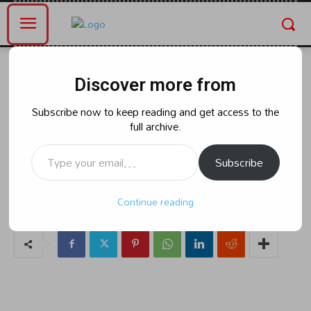
Home
ఆంధ్రప్రదేశ్
Discover more from
ఆంధ్రప్రదేశ్
క్రైమ్
చోరీ చేసిన సొమ్ము పోలీసులకు
Subscribe now to keep reading and get access to the
full archive.
భయపడి మర్రి చెట్టు తొర్రలో
Type your email…
దాచిపెట్టాడు :64 లక్షలు
Subscribe
Continue reading
By
naradanews.in
Friday, April 19, 2024 8:19 am
0
63