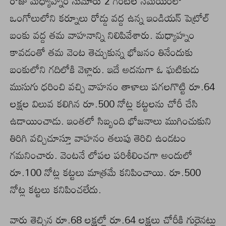
రోజు మధ్యాహ్నం సుమారు 2 గంటల సమయంలో
ఒంగోలులోని కర్నూలు రోడ్డు వద్ద ఉన్న ఇండియన్‌ పెట్రోల్‌
బంకు వద్ద తమ వాహనాన్ని నిలిపివేశారు. మధ్యాహ్నం
కావడంతో తమ వెంట తెచ్చుకున్న భోజనం తినేందుకు
బంకులోని గదిలోకి వెళ్లారు. ఇదే అదనుగా ఓ ఘటికుడు
ముసుగు ధరించి వచ్చి వాహనం తాళాలు పగలగొట్టి రూ.64
లక్షల విలువ కలిగిన రూ.500 నోట్ల కట్టలను చోరీ చేసి
ఉడాయించాడు. ఇంతలో సిబ్బంది భోజనాలు ముగించుకుని
తిరిగి వచ్చిచూస్తూ వాహనం తలుపు తెరిచి ఉండటం
గమనించారు. వెంటనే లోపల పరిశీలించగా అందులో
రూ.100 నోట్ల కట్టలు మాత్రమే కనిపించాయి. రూ.500
నోట్ల కట్టలు కనిపించలేదు.
వారు తెచ్చిన రూ.68 లక్షల్లో రూ.64 లక్షలు చోరీకి గురైనట్లు