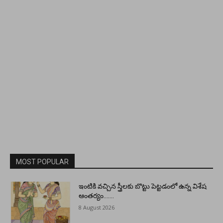
MOST POPULAR
ఇంటికి వచ్చిన స్త్రీలకు బొట్టు పెట్టడంలో ఉన్న విశేష
ఆంతర్యం…….
8 August 2026