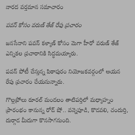
నారద వర్తమాన సమాచారం
పవన్ కోసం వరుణ్ తేజ్ రేపు ప్రచారం
జనసేనాని పవన్ కళ్యాణ్ కోసం మెగా హీరో వరుణ్ తేజ్
ఎన్నికల ప్రచారానికి సిద్ధమయ్యారు.
పవన్ పోటీ చేస్తున్న పిఠాపురం నియోజకవర్గంలో ఆయన
రేపు ప్రచారం చేయనున్నారు.
గొల్లప్రోలు రూరల్ మండలం తాటిపర్తిలో మధ్యాహ్నం
ప్రారంభం కానున్న రోడ్ షో.. వన్నెపూడి, కొడవలి, చందుర్తి,
దుర్గాడ మీదుగా కొనసాగనుంది.