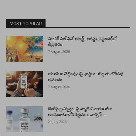
MOST POPULAR
సూపర్ ఎల్ నినో అలర్ట్.. ఆగస్టు, సెప్టెంబర్‌లో
తీవ్రతరం
7 August 2026
యూపీ ఐ చెల్లింపులపై ఛార్జీలు.. బిల్లుకు లోక్‌సభ
ఆమోదం
7 August 2026
డెంగీపై బ్రహ్మాస్త్రం.. పై వ్యాధి నివారణ టీకా
అందుబాటులోకి క్యుడెంగా వాక్సిన్…..
21 July 2026