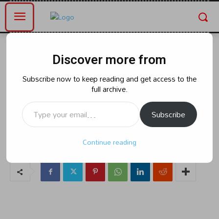
Home
ఆంధ్రప్రదేశ్
Discover more from
ఆంధ్రప్రదేశ్
జనసేనాని పవన్ కళ్యాణ్ కోసం మెగా
Subscribe now to keep reading and get access to the
full archive.
హీరో వరుణ్ తేజ్ ఎన్నికల ప్రచారానికి
Type your email…
సిద్ధమయ్యారు.
Subscribe
Continue reading
By
naradanews.in
Saturday, April 27, 2024 3:23 am
0
58