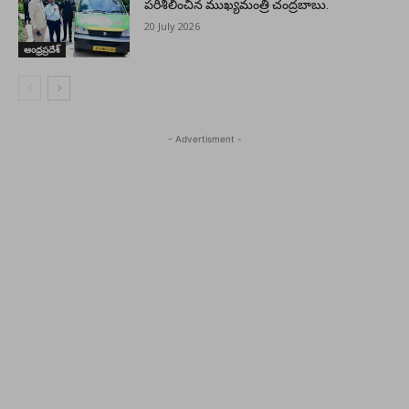
పరిశీలించిన ముఖ్యమంత్రి చంద్రబాబు.
20 July 2026
ఆంధ్రప్రదేశ్
- Advertisment -