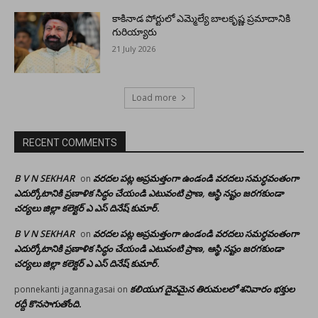
కాకినాడ పోర్టులో ఎమ్మెల్యే బాలకృష్ణ ప్రమాదానికి
గురియ్యారు
21 July 2026
Load more
RECENT COMMENTS
B V N SEKHAR
వరదల పట్ల అప్రమత్తంగా ఉండండి వరదలు సమర్ధవంతంగా
on
ఎదుర్కోటానికి ప్రణాళిక సిద్ధం చేయండి ఎటువంటి ప్రాణ, ఆస్థి నష్టం జరగకుండా
చర్యలు జిల్లా కలెక్టర్ ఎ ఎస్ దినేష్ కుమార్.
B V N SEKHAR
వరదల పట్ల అప్రమత్తంగా ఉండండి వరదలు సమర్ధవంతంగా
on
ఎదుర్కోటానికి ప్రణాళిక సిద్ధం చేయండి ఎటువంటి ప్రాణ, ఆస్థి నష్టం జరగకుండా
చర్యలు జిల్లా కలెక్టర్ ఎ ఎస్ దినేష్ కుమార్.
కలియుగ దైవమైన తిరుమలలో శనివారం భక్తుల
ponnekanti jagannagasai
on
రద్దీ కొనసాగుతోంది.