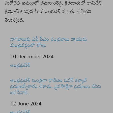
మరోవైపు ఖమ్మంలో రఘురాంరెడ్డి, కైకలూరులో కామినేని
శ్రీనివాస్ తరఫున హీరో వెంకటేశ్ ప్రచారం చేస్తారని
తెలుస్తోంది.
నాగబాబుకు ఏపీ సీఎం చంద్రబాబు నాయుడు
మంత్రివర్గంలో చోటు
Date
10 December 2024
In relation to
ఆంధ్రప్రదేశ్
ఆంధ్రప్రదేశ్ మంత్రిగా కొణిదెల పవన్ కళ్యాణ్
ప్రమాణస్వీకారం చేశారు. దైవసాక్షిగా ప్రమాణం చేసిన
జనసేనాని.
Date
12 June 2024
In relation to
ఆంధ్రప్రదేశ్