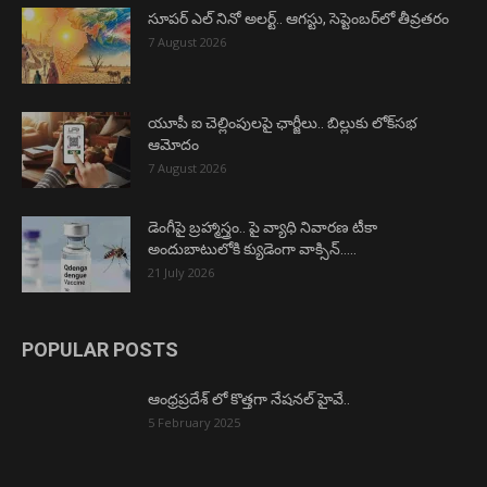
సూపర్ ఎల్ నినో అలర్ట్.. ఆగస్టు, సెప్టెంబర్‌లో తీవ్రతరం
7 August 2026
యూపీ ఐ చెల్లింపులపై ఛార్జీలు.. బిల్లుకు లోక్‌సభ
ఆమోదం
7 August 2026
డెంగీపై బ్రహ్మాస్త్రం.. పై వ్యాధి నివారణ టీకా
అందుబాటులోకి క్యుడెంగా వాక్సిన్…..
21 July 2026
POPULAR POSTS
ఆంధ్రప్రదేశ్ లో కొత్తగా నేషనల్ హైవే..
5 February 2025