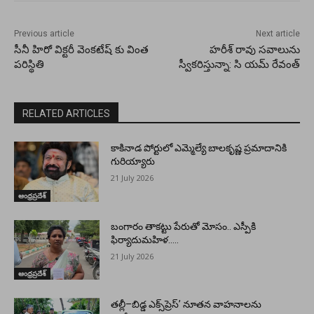
Previous article
Next article
సీనీ హిరో విక్టరీ వెంకటేష్ కు వింత
హరీశ్ రావు సవాలును
పరిస్థితి
స్వీకరిస్తున్నా: సి యమ్ రేవంత్
RELATED ARTICLES
కాకినాడ పోర్టులో ఎమ్మెల్యే బాలకృష్ణ ప్రమాదానికి
గురియ్యారు
21 July 2026
ఆంధ్రప్రదేశ్
బంగారం తాకట్టు పేరుతో మోసం.. ఎస్పీకి
ఫిర్యాదుమహిళ…..
21 July 2026
ఆంధ్రప్రదేశ్
తల్లీ–బిడ్డ ఎక్స్‌ప్రెస్’ నూతన వాహనాలను