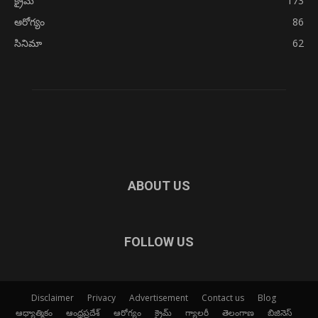
క్రైమ్
173
ఆరోగ్యం
86
సినిమా
62
ABOUT US
FOLLOW US
Disclaimer
Privacy
Advertisement
Contact us
Blog
ఆధ్యాత్మికం
ఆంధ్రప్రదేశ్
ఆరోగ్యం
క్రైమ్
గ్యాలరీ
తెలంగాణ
బిజినెస్