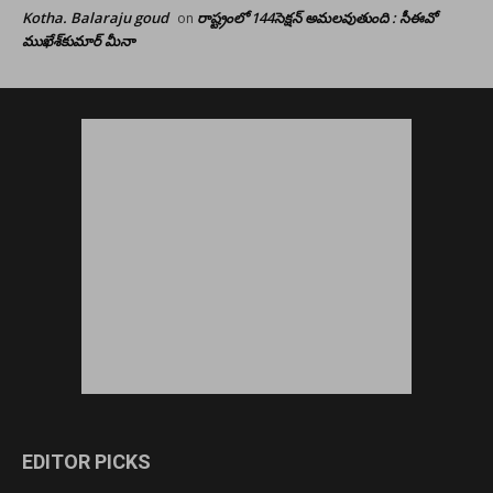
Kotha. Balaraju goud
రాష్ట్రంలో 144సెక్షన్ అమలవుతుంది : సీఈవో
on
ముఖేశ్‌కుమార్‌ మీనా
EDITOR PICKS