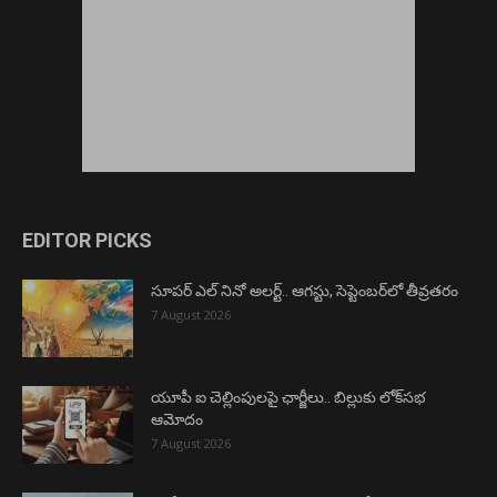
EDITOR PICKS
సూపర్ ఎల్ నినో అలర్ట్.. ఆగస్టు, సెప్టెంబర్‌లో తీవ్రతరం
7 August 2026
యూపీ ఐ చెల్లింపులపై ఛార్జీలు.. బిల్లుకు లోక్‌సభ
ఆమోదం
7 August 2026