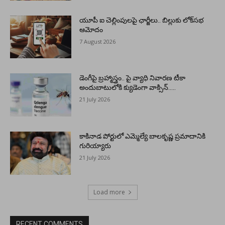
యూపీ ఐ చెల్లింపులపై ఛార్జీలు.. బిల్లుకు లోక్‌సభ
ఆమోదం
7 August 2026
డెంగీపై బ్రహ్మాస్త్రం.. పై వ్యాధి నివారణ టీకా
అందుబాటులోకి క్యుడెంగా వాక్సిన్…..
21 July 2026
కాకినాడ పోర్టులో ఎమ్మెల్యే బాలకృష్ణ ప్రమాదానికి
గురియ్యారు
21 July 2026
Load more
RECENT COMMENTS