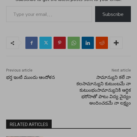
Type your email…
Subscribe
Previous article
Next article
భర్త ఇంటి ముందు ఆందోళన
సామాన్యుని కలే నా
కలసామాన్యుని కుటుంబమే నా
కుటుంభంసామాన్యునికి ఆర్ధిక
భరోసాతో పాటు విద్య వైద్యం
అందించడమే నా లక్ష్యం
RELATED ARTICLES