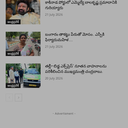
కాకినాడ పోర్టులో ఎమ్మెల్యే బాలకృష్ణ ప్రమాదానికి
గురియ్యారు
21 July 2026
ఆంధ్రప్రదేశ్
బంగారం తాకట్టు పేరుతో మోసం.. ఎస్పీకి
ఫిర్యాదుమహిళ…..
21 July 2026
ఆంధ్రప్రదేశ్
తల్లీ–బిడ్డ ఎక్స్‌ప్రెస్’ నూతన వాహనాలను
పరిశీలించిన ముఖ్యమంత్రి చంద్రబాబు.
20 July 2026
ఆంధ్రప్రదేశ్
- Advertisment -