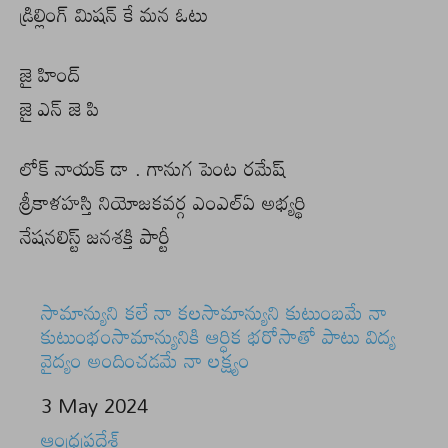
డ్రిల్లింగ్ మిషన్ కే మన ఓటు
జై హింద్
జై ఎన్ జె పి
లోక్ నాయక్ డా . గానుగ పెంట రమేష్
శ్రీకాళహస్తి నియోజకవర్గ ఎంఎల్ఏ అభ్యర్థి
నేషనలిస్ట్ జనశక్తి పార్టీ
సామాన్యుని కలే నా కలసామాన్యుని కుటుంబమే నా
కుటుంభంసామాన్యునికి ఆర్ధిక భరోసాతో పాటు విద్య
వైద్యం అందించడమే నా లక్ష్యం
Date
3 May 2024
In relation to
ఆంధ్రప్రదేశ్