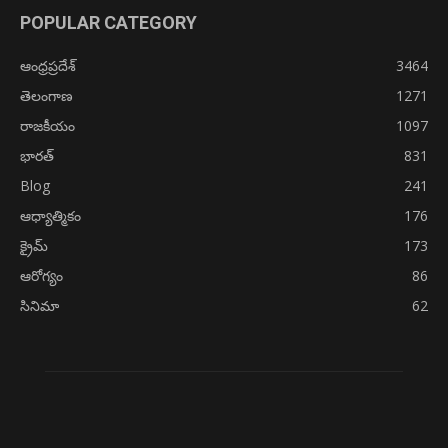
POPULAR CATEGORY
ఆంధ్రప్రదేశ్
3464
తెలంగాణ
1271
రాజకీయం
1097
భారత్
831
Blog
241
ఆధ్యాత్మికం
176
క్రైమ్
173
ఆరోగ్యం
86
సినిమా
62