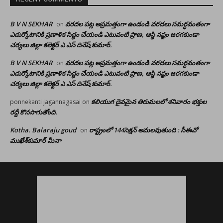
B V N SEKHAR
వరదల పట్ల అప్రమత్తంగా ఉండండి వరదలు సమర్ధవంతంగా
on
ఎదుర్కోటానికి ప్రణాళిక సిద్ధం చేయండి ఎటువంటి ప్రాణ, ఆస్థి నష్టం జరగకుండా
చర్యలు జిల్లా కలెక్టర్ ఎ ఎస్ దినేష్ కుమార్.
B V N SEKHAR
వరదల పట్ల అప్రమత్తంగా ఉండండి వరదలు సమర్ధవంతంగా
on
ఎదుర్కోటానికి ప్రణాళిక సిద్ధం చేయండి ఎటువంటి ప్రాణ, ఆస్థి నష్టం జరగకుండా
చర్యలు జిల్లా కలెక్టర్ ఎ ఎస్ దినేష్ కుమార్.
కలియుగ దైవమైన తిరుమలలో శనివారం భక్తుల
ponnekanti jagannagasai
on
రద్దీ కొనసాగుతోంది.
Kotha. Balaraju goud
రాష్ట్రంలో 144సెక్షన్ అమలవుతుంది : సీఈవో
on
ముఖేశ్‌కుమార్‌ మీనా