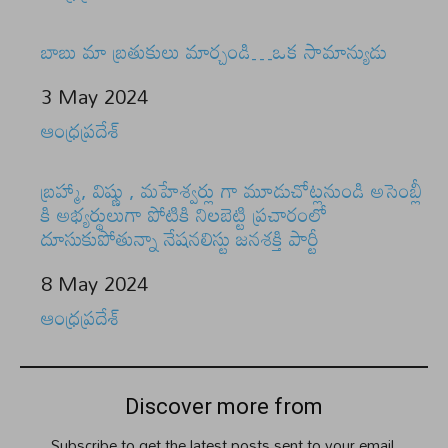
బాబు మా బ్రతుకులు మార్చండి…ఒక సామాన్యుడు
Date
3 May 2024
In relation to
ఆంధ్రప్రదేశ్
బ్రహ్మా, విష్ణు , మహేశ్వర్లు గా మూడుచోట్లనుండి అసెంబ్లీ
కి అభ్యర్థులుగా పోటికి నిలబెట్టి ప్రచారంలో
దూసుకుపోతున్నా నేషనలిస్టు జనశక్తి పార్టీ
Date
8 May 2024
In relation to
ఆంధ్రప్రదేశ్
Discover more from
Subscribe to get the latest posts sent to your email.