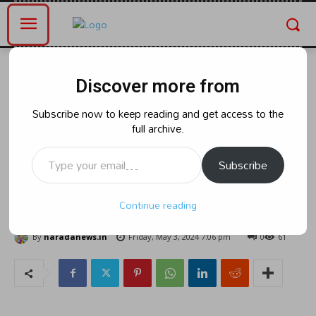
Home
ఆంధ్రప్రదేశ్
Discover more from
ఆంధ్రప్రదేశ్
రాజకీయం
కూలీ నాలి చేసుకుని పొట్టకు కూడు తినే
Subscribe now to keep reading and get access to the
full archive.
వాళ్ళని వదలని ప్రధాన పార్టీ
Type your email…
నాయకులు.లోక్ నాయక్ డా.. గానుగ
Subscribe
పెంట రమేష్
Continue reading
By
naradanews.in
Friday, May 3, 2024 7:06 pm
0
61