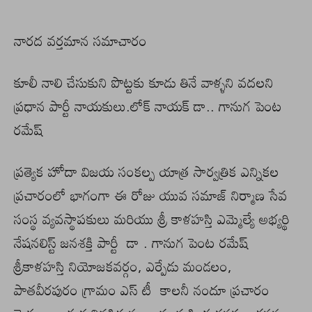
నారద వర్తమాన సమాచారం
కూలీ నాలి చేసుకుని పొట్టకు కూడు తినే వాళ్ళని వదలని
ప్రధాన పార్టీ నాయకులు.లోక్ నాయక్ డా.. గానుగ పెంట
రమేష్
ప్రత్యెక హోదా విజయ సంకల్ప యాత్ర సార్వత్రిక ఎన్నికల
ప్రచారంలో భాగంగా ఈ రోజు యువ సమాజ్ నిర్మాణ సేవ
సంస్థ వ్యవస్థాపకులు మరియు శ్రీ కాళహస్తి ఎమ్మెల్యే అభ్యర్థి
నేషనలిస్ట్ జనశక్తి పార్టీ డా . గానుగ పెంట రమేష్
శ్రీకాళహస్తి నియోజకవర్గం, ఎర్పేడు మండలం,
పాతవీరపురం గ్రామం ఎస్ టీ కాలనీ నందూ ప్రచారం