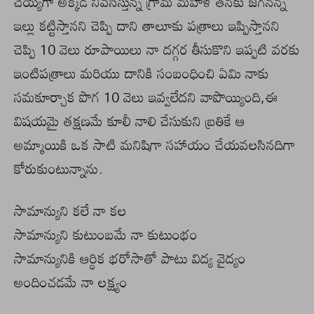
చెయ్యగా అక్కడ నివసిస్తున్న గ్రామ మహిళ తనకు జగనన్న
ఇల్లు కట్టిస్తానని చెప్పి దాని తాలూకు పత్రాలు ఇప్పిస్తానని
చెప్పి 10 వెలు రూపాయిలు నా దగ్గర తీసుకొని ఇప్పటి వరకు
ఇంటిపత్రాలు మరియు దానికి సంబంధించి ఏమి నాకు
సమకూర్చాక పొగ 10 వెలు ఇవ్వలేదని వాపొయ్యింది,ఈ
విషయమై తక్షణమే కూలీ నాలి చేసుకుని బ్రతికే ఆ
అమ్మాయికి ఒక సాటి మనిషిగా సహాయం చేయవలసినదిగా
కోరుకుంటున్నాను.
సామాన్యుని కలే నా కల
సామాన్యుని కుటుంబమే నా కుటుంభం
సామాన్యునికి ఆర్ధిక భరోసాతో పాటు విద్య వైద్యం
అందించడమే నా లక్ష్యం