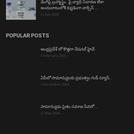
డెంగీపై బ్రహ్మాస్త్రం.. పై వ్యాధి నివారణ టీకా
అందుబాటులోకి క్యుడెంగా వాక్సిన్…..
21 July 2026
POPULAR POSTS
ఆంధ్రప్రదేశ్ లో కొత్తగా నేషనల్ హైవే..
5 February 2025
ఏపీలో సామాన్యులకు ప్రభుత్వం గుడ్ న్యూస్…
5 November 2024
సామాన్యుడు సైతం సమాజ సేవలో….
27 May 2024