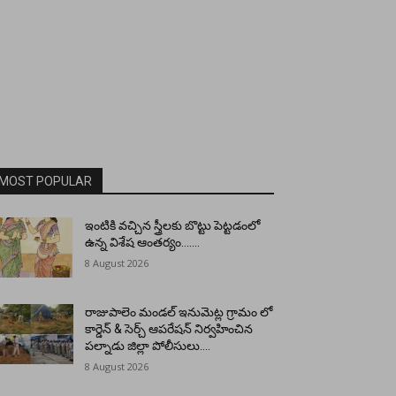
MOST POPULAR
ఇంటికి వచ్చిన స్త్రీలకు బొట్టు పెట్టడంలో
ఉన్న విశేష ఆంతర్యం…….
8 August 2026
రాజుపాలెం మండల్ ఇనుమెట్ల గ్రామం లో
కార్డెన్ & సెర్చ్ ఆపరేషన్ నిర్వహించిన
పల్నాడు జిల్లా పోలీసులు….
8 August 2026