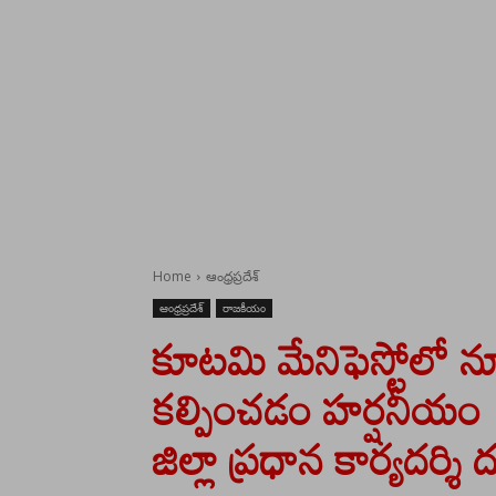
Home
ఆంధ్రప్రదేశ్
ఆంధ్రప్రదేశ్
రాజకీయం
కూటమి మేనిఫెస్టోలో నూ
కల్పించడం హర్షనీయం 
జిల్లా ప్రధాన కార్యదర్శ