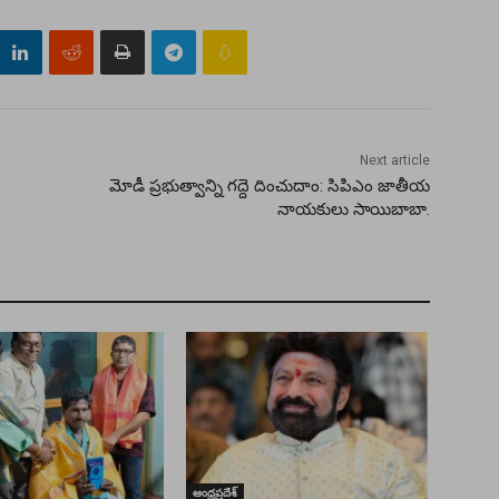
Next article
మోడీ ప్రభుత్వాన్ని గద్దె దించుదాం: సిపిఎం జాతీయ
నాయకులు సాయిబాబా.
ఆంధ్రప్రదేశ్