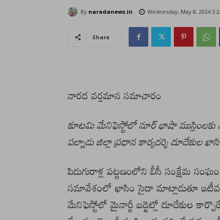
By
naradanews.in
Wednesday, May 8, 2024 3:
Share
నారద వర్తమాన సమాచారం
కూటమి మేనిఫెస్టోలో నూర్ భాషా ముస్లింలక
పల్నాడు జిల్లా ప్రధాన కార్యదర్శి దూదేకుల ఖాస
పిడుగురాళ్ల పట్టణంలోని బీసీ సంక్షేమ సం
సమావేశంలో ఖాసిం సైదా మాట్లాడుతూ ఇటీవల
మేనిఫెస్టోలో మైనార్టీ బడ్జెట్లో దూదేకుల కార్