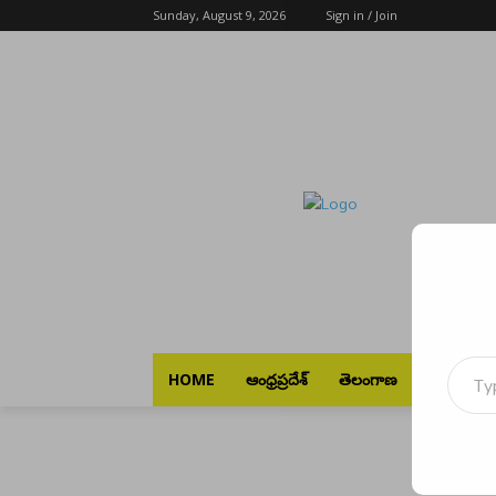
Sunday, August 9, 2026
Sign in / Join
Type your emai
HOME
ఆంధ్రప్రదేశ్
తెలంగాణ
భారత్