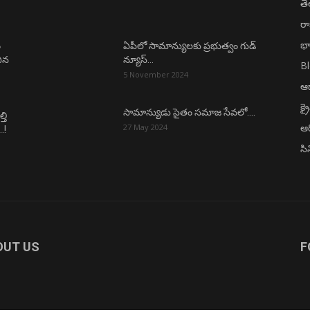
త
ర
భా
ం
ఏపీలో సామాన్యులకు ప్రభుత్వం గుడ్
చిన
న్యూస్…
B
5 November 2024
ఆధ
క్ర
సామాన్యుడు సైతం సమాజ సేవలో….
తి
ఆర
27 May 2024
.!
సి
OUT US
F