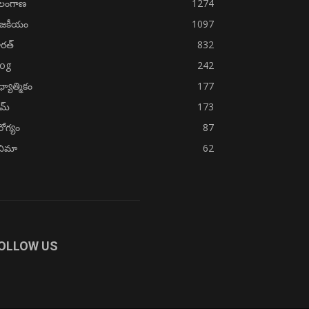
ెలంగాణ
1274
ాజకీయం
1097
రత్
832
log
242
్యాత్మికం
177
ైమ్
173
ోగ్యం
87
నిమా
62
OLLOW US