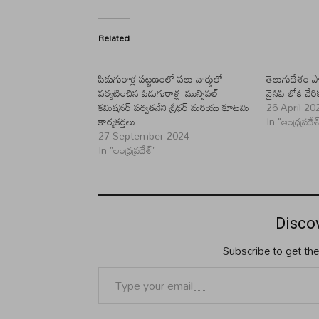
Related
పిడుగురాళ్ల పట్టణంలో పలు వార్డులో
తెలుగుదేశం పార
పర్యటించిన పిడుగురాళ్ల మున్సిపల్
వైసిపి లోకి చేరి
కమిషనర్ పర్వతనేని శ్రీధర్ మరియు కూటమి
26 April 20
కార్యకర్తలు
In "ఆంధ్రప్రదేశ
27 September 2024
In "ఆంధ్రప్రదేశ్"
Disco
Subscribe to get the
Type your email…