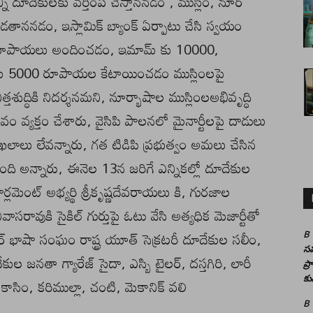
న్నీ దూదేకులకు వర్తింప చేస్తాననడం , ముస్లిం, నూర్
డతాననడం, ఇస్లామిక్ బ్యాంక్ ఏర్పాటు చేసి స్వయం
 లక్ష రూపాయలు అందించడం, ఇమామ్ కు 10000,
కు 5000 రూపాయల కేటాయించడం ముస్లింలపై
తశుద్ధికి నిదర్శనమని, నూర్భాషాల ముస్లింలఅభివృద్ధి
ం వ్యక్తం చేశారు, వైసిపి పాలనలో మైనార్టీలపై దాడులు
ాఖలాలు లేవన్నారు, గత టిడిపి ప్రభుత్వం అమలు చేసిన
ేసింది అన్నారు, ఈనెల 13న జరిగే ఎన్నికల్లో దూదేకుల
మెంట్ అభ్యర్థి శ్రీకృష్ణదేవరాయలు కి, గురజాల
ివాసరావుకి సైకిల్ గుర్తుపై ఓటు వేసి అత్యధిక మెజార్టీతో
ర్ భాషా సంఘం రాష్ట్ర యూత్ సెక్రటరీ దూదేకుల సలీం,
B
సమ
జనతా గ్యారేజ్ సైదా, ఎస్బి టైలర్, దస్తగిరి, లారీ
ప్
కు
, కాసిం, కరిముల్లా, చంటి, మెకానిక్ వలి
B