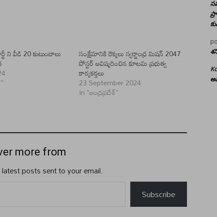
సమ
ప్
కు
po
్టీ ని వీడి 20 కుటుంబాలు
సంక్షేమానికి రెక్కలు స్వర్ణాంధ్ర మిషన్ 2047
శన
క
పోస్టర్ ఆవిష్కరించిన కూటమి ప్రభుత్వ
Ko
24
కార్యకర్తలు
అమ
్"
23 September 2024
In "ఆంధ్రప్రదేశ్"
ver more from
 latest posts sent to your email.
Subscribe