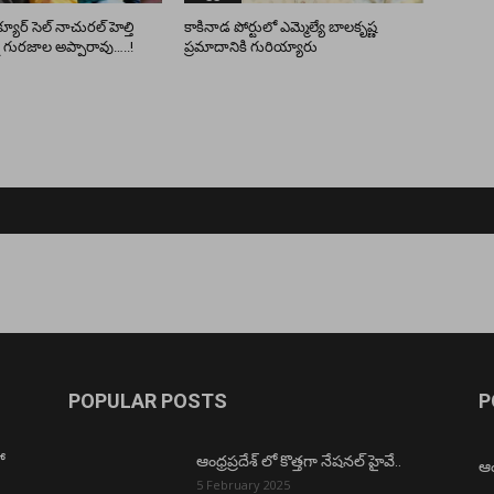
యూర్ సెల్ నాచురల్ హెల్తి
కాకినాడ పోర్టులో ఎమ్మెల్యే బాలకృష్ణ
 గురజాల అప్పారావు…..!
ప్రమాదానికి గురియ్యారు
POPULAR POSTS
P
ో
ఆంధ్రప్రదేశ్ లో కొత్తగా నేషనల్ హైవే..
ఆంధ
5 February 2025