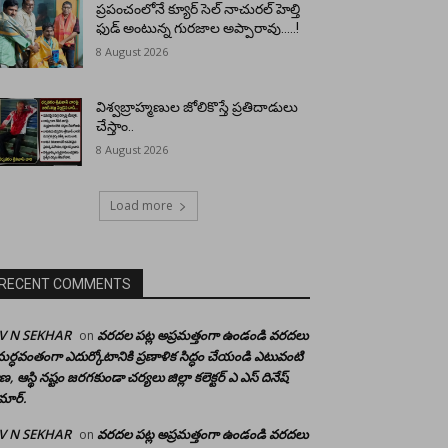
ప్రపంచంలోనే క్యూర్ సెల్ నాచురల్ హెల్తి
ఫుడ్ అంటున్న గురజాల అప్పారావు…..!
8 August 2026
విశ్వబ్రాహ్మణుల జోలికొస్తే ప్రతిదాడులు
చేస్తాం..
8 August 2026
Load more
RECENT COMMENTS
 V N SEKHAR
వరదల పట్ల అప్రమత్తంగా ఉండండి వరదలు
on
ర్ధవంతంగా ఎదుర్కోటానికి ప్రణాళిక సిద్ధం చేయండి ఎటువంటి
రాణ, ఆస్థి నష్టం జరగకుండా చర్యలు జిల్లా కలెక్టర్ ఎ ఎస్ దినేష్
మార్.
 V N SEKHAR
వరదల పట్ల అప్రమత్తంగా ఉండండి వరదలు
on