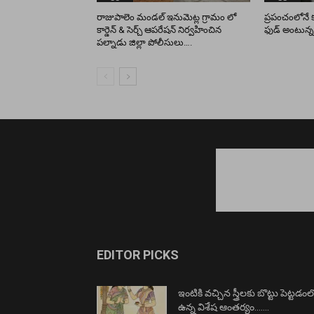
రాజుపాలెం మండల్ ఇనుమెట్ల గ్రామం లో
ప్రపంచంలోనే క్
కార్డెన్ & సెర్చ్ ఆపరేషన్ నిర్వహించిన
ఫుడ్ అంటున్న
పల్నాడు జిల్లా పోలీసులు….
EDITOR PICKS
ఇంటికి వచ్చిన స్త్రీలకు బొట్టు పెట్టడంల
ఉన్న విశేష ఆంతర్యం…….