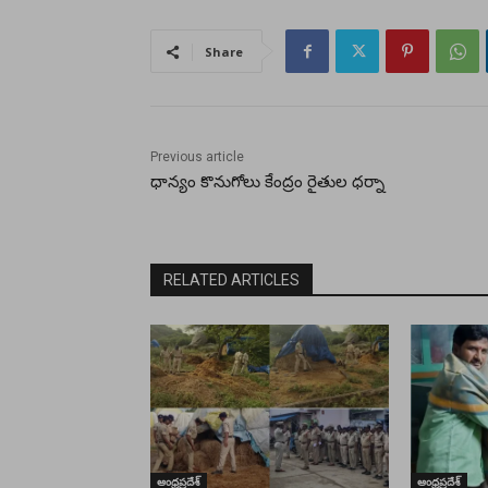
Share
Previous article
ధాన్యం కొనుగోలు కేంద్రం రైతుల ధర్నా
RELATED ARTICLES
ఆంధ్రప్రదేశ్
ఆంధ్రప్రదేశ్