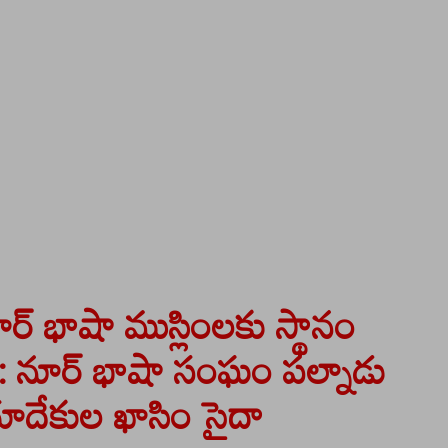
ర్ భాషా ముస్లింలకు స్థానం
: నూర్ భాషా సంఘం పల్నాడు
ి దూదేకుల ఖాసిం సైదా