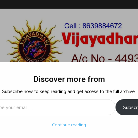
Discover more from
Subscribe now to keep reading and get access to the full archive.
l…
Subscr
రాజకీయం
క్రైమ్
స్పోర్ట్స్
సినిమా
ఆధ్యాత్మికం
బిజినెస్
శృ
Continue reading