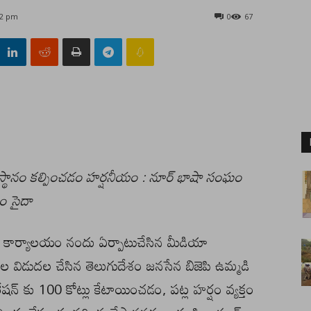
22 pm
0
67
ు స్థానం కల్పించడం హర్షనీయం : నూర్ భాషా సంఘం
ిం సైదా
ఘం కార్యాలయం నందు ఏర్పాటుచేసిన మీడియా
 విడుదల చేసిన తెలుగుదేశం జనసేన బిజెపి ఉమ్మడి
పొరేషన్ కు 100 కోట్లు కేటాయించడం, పట్ల హర్షం వ్యక్తం