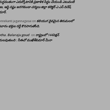
ర్ధవంతంగా ఎదుర్కోటానికి ప్రణాళిక సిద్ధం చేయండి ఎటువంటి
రాణ, ఆస్థి నష్టం జరగకుండా చర్యలు జిల్లా కలెక్టర్ ఎ ఎస్ దినేష్
మార్.
కలియుగ దైవమైన తిరుమలలో
nnekanti jagannagasai
on
ివారం భక్తుల రద్దీ కొనసాగుతోంది.
tha. Balaraju goud
రాష్ట్రంలో 144సెక్షన్
on
లవుతుంది : సీఈవో ముఖేశ్‌కుమార్‌ మీనా