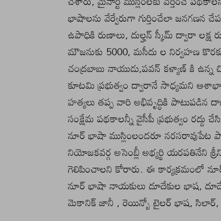
చేశారు, మైనార్టీ ముస్లింలకు వర్తించే పథకాల
భాషాలను వేర్వేరుగా గుర్తించేలా జనగణన చేప
ఉపాధికి రుణాలు, దుల్హన్ స్కీమ్ ద్వారా
మౌజనుకు 5000, మసీదు ల నిర్వహణ కొర
చంద్రబాబు నాయుడు,పవన్ కళ్యాణ్ కి ఉన్న చిత్
కూటమి ప్రభుత్వం ద్వారానే సాధ్యమని ఆశాభావ
హత్యలు తప్ప వారి అభివృద్ధికి పాటుపడిన ద
సంక్షేమ పథకాలన్నీ వైసీపీ ప్రభుత్వం రద్దు చ
నూర్ భాషా ముస్లింలందరూ నరసరావుపేట పార్ల
నియోజకవర్గ అసెంబ్లీ అభ్యర్థి యరపతినేని శ్రీన
గెలిపించాలని కోరారు. ఈ కార్యక్రమంలో నూ
నూర్ భాషా నాయకులు దూదేకుల భాష, దూదేకుల 
మెకానిక్ జానీ , రెయిన్బో టైలర్ భాష, సిలార్