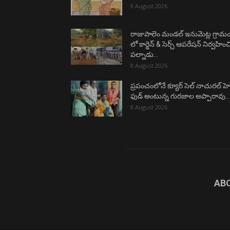
8 August 2026
రాజుపాలెం మండల్ ఇనుమెట్ల గ్రామ
లో కార్డెన్ & సెర్చ్ ఆపరేషన్ నిర్వహిం
పల్నాడు...
8 August 2026
ప్రపంచంలోనే క్యూర్ సెల్ నాచురల్ హెల్
ఫుడ్ అంటున్న గురజాల అప్పారావు….
8 August 2026
AB