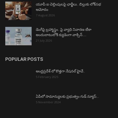
యూపీ ఐ చెల్లింపులపై ఛార్జీలు.. బిల్లుకు లోక్‌సభ
ఆమోదం
7 August 2026
డెంగీపై బ్రహ్మాస్త్రం.. పై వ్యాధి నివారణ టీకా
అందుబాటులోకి క్యుడెంగా వాక్సిన్…..
21 July 2026
POPULAR POSTS
ఆంధ్రప్రదేశ్ లో కొత్తగా నేషనల్ హైవే..
5 February 2025
ఏపీలో సామాన్యులకు ప్రభుత్వం గుడ్ న్యూస్…
5 November 2024