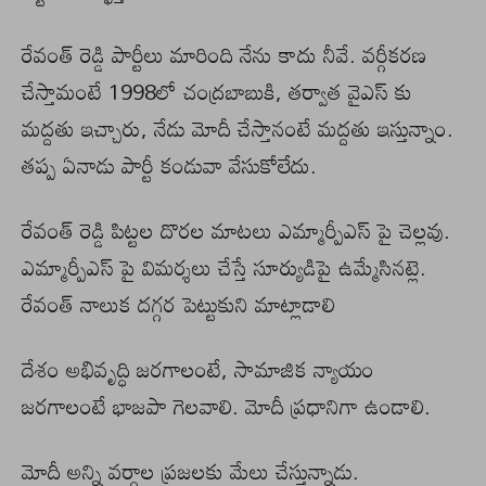
రేవంత్ రెడ్డి పార్టీలు మారింది నేను కాదు నీవే. వర్గీకరణ
చేస్తామంటే 1998లో చంద్రబాబుకి, తర్వాత వైఎస్ కు
మద్దతు ఇచ్చారు, నేడు మోదీ చేస్తానంటే మద్దతు ఇస్తున్నాం.
తప్ప ఏనాడు పార్టీ కండువా వేసుకోలేదు.
రేవంత్ రెడ్డి పిట్టల దొరల మాటలు ఎమ్మార్పీఎస్ పై చెల్లవు.
ఎమ్మార్పీఎస్ పై విమర్శలు చేస్తే సూర్యుడిపై ఉమ్మేసినట్లె.
రేవంత్ నాలుక దగ్గర పెట్టుకుని మాట్లాడాలి
దేశం అభివృద్ధి జరగాలంటే, సామాజిక న్యాయం
జరగాలంటే భాజపా గెలవాలి. మోదీ ప్రధానిగా ఉండాలి.
మోదీ అన్ని వర్గాల ప్రజలకు మేలు చేస్తున్నాడు.