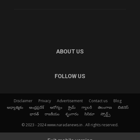
ABOUT US
FOLLOW US
Disclaimer
Privacy
Advertisement
Contact us
Blog
ఆధ్యాత్మికం
ఆంధ్రప్రదేశ్
ఆరోగ్యం
క్రైమ్
గ్యాలరీ
తెలంగాణ
బిజినెస్
భారత్
రాజకీయం
శృంగారం
సినిమా
స్పోర్ట్స్
© 2023 - 2024 www.naradanews.in . All rights reserved.