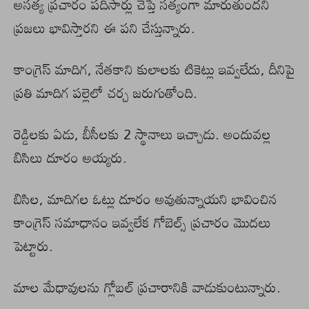
అసత్య ప్రచారం పదిసార్లు చెప్తే సత్యంగా మారుతుందని
ప్రజలు భావిస్తారని ఈ పని చేస్తున్నారు.
కాంగ్రెస్ మాదిగ, నేతకాని కులాలకు టికెట్లు ఇవ్వలేదు, దీనిపై
ప్రతి మాదిగ పల్లెలో చర్చ జరుగుతోంది.
రెడ్డిలకు ఏడు, బీసీలకు 2 స్థానాలు ఇచ్చాడు. అందువల్ల
బిసిలు దూరం అయ్యరు.
బిసిల, మాదిగల ఓట్లు దూరం అవుతున్నాయని భావించిన
కాంగ్రెస్ సమాధానం ఇవ్వలేక గోబెల్స్ ప్రచారం మొదలు
పెట్టారు.
మాల మేధావులను గ్లోబల్ ప్రచారానికి వాడుకుంటున్నారు.