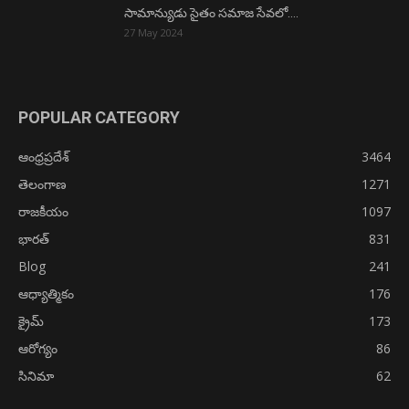
సామాన్యుడు సైతం సమాజ సేవలో….
27 May 2024
POPULAR CATEGORY
ఆంధ్రప్రదేశ్
3464
తెలంగాణ
1271
రాజకీయం
1097
భారత్
831
Blog
241
ఆధ్యాత్మికం
176
క్రైమ్
173
ఆరోగ్యం
86
సినిమా
62