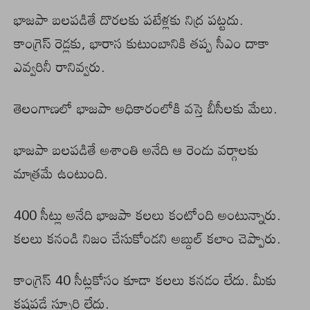
భాజపా బలపడితే దొరలకు పటేళ్లకు నిద్ర పట్టదు.
కాంగ్రెస్ రెడ్లకు, భారాస కుటుంబానికి తప్ప సీఎం దాకా
ఎవ్వరినీ రానివ్వరు.
తెలంగాణలో భాజపా అధికారంలోకి వస్తె బీసీలకు మేలు.
భాజపా బలపడితే అశాంతి అనేది ఆ రెండు వర్గాలకు
మాత్రమే ఉంటుంది.
400 సీట్లు అనేది భాజపా కలలు కంటోంది అంటున్నారు.
కలలు కనండి నిజం చేసుకోండని అబ్దుల్ కలాం చెప్పారు.
కాంగ్రెస్ 40 సీట్లకోసం కూడా కలలు కనడం లేదు. మీకు
కష్టపడే స్ఫూర్తి లేదు.