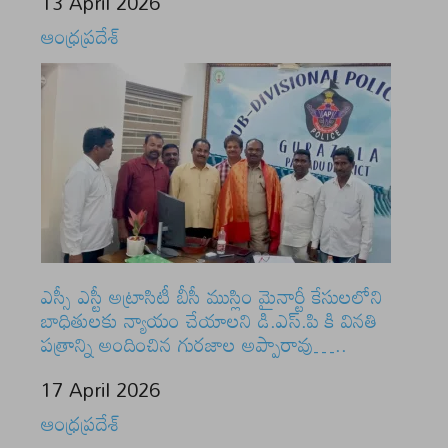
Date
13 April 2026
In relation to
ఆంధ్రప్రదేశ్
ఎస్సీ ఎస్టీ అట్రాసిటీ బీసీ ముస్లిం మైనార్టీ కేసులలోని
బాధితులకు న్యాయం చేయాలని డి.ఎస్.పి కి వినతి
పత్రాన్ని అందించిన గురజాల అప్పారావు…..
Date
17 April 2026
In relation to
ఆంధ్రప్రదేశ్