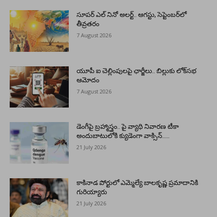
సూపర్ ఎల్ నినో అలర్ట్.. ఆగస్టు, సెప్టెంబర్‌లో
తీవ్రతరం
7 August 2026
యూపీ ఐ చెల్లింపులపై ఛార్జీలు.. బిల్లుకు లోక్‌సభ
ఆమోదం
7 August 2026
డెంగీపై బ్రహ్మాస్త్రం.. పై వ్యాధి నివారణ టీకా
అందుబాటులోకి క్యుడెంగా వాక్సిన్…..
21 July 2026
కాకినాడ పోర్టులో ఎమ్మెల్యే బాలకృష్ణ ప్రమాదానికి
గురియ్యారు
21 July 2026