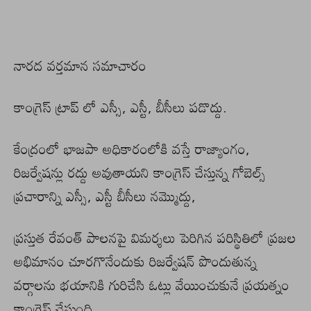
నారద వర్తమాన సమాచారం
కాంగ్రెస్ ట్రాప్ లో ఎస్సీ, ఎస్టీ, బీసీలు పడొద్దు.
కేంద్రంలో భాజపా అధికారంలోకి వస్తే రాజ్యాంగం,
రిజర్వేషన్లు రద్దు అవుతాయని కాంగ్రెస్ చేస్తున్న గోబెల్స్
ప్రచారాన్ని ఎస్సీ, ఎస్టీ బీసీలు నమ్మొద్దు,
ప్రస్తుత రేవంత్ పాలనపై విమర్శలు పెరిగిన పరిస్థితిలో ప్రజల
అభిమానం చూరగొనేందుకు రిజర్వేషన్ పొందుతున్న
వర్గాలను భయానికి గురిచేసి ఓట్లు వేయించుకునే ప్రయత్నం
కాంగ్రెస్ చేస్తుంది.