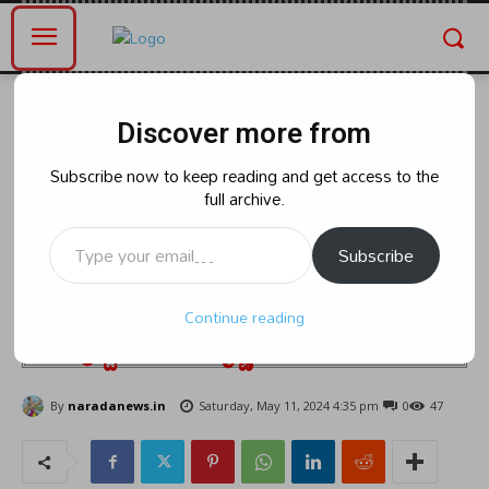
Home
తెలంగాణ
Discover more from
తెలంగాణ
రాజకీయం
కేంద్రంలో భాజపా అధికారంలోకి వస్తే
Subscribe now to keep reading and get access to the
full archive.
రాజ్యాంగం, రిజర్వేషన్లు రద్దు
Type your email…
అవుతాయని కాంగ్రెస్ చేస్తున్న గోబెల్స్
Subscribe
ప్రచారాన్ని ఎస్సీ, ఎస్టీ బీసీలు
Continue reading
నమ్మొద్దు,మంద కృష్ణమాదిగ
By
naradanews.in
Saturday, May 11, 2024 4:35 pm
0
47