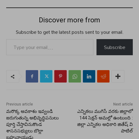
Discover more from
Subscribe to get the latest posts sent to your email.
Type your email…
Subscribe
Previous article
Next article
మరొక్క అవకాశం ఇవ్వండి
ఎన్నికలు ముగిసే వరకు జిల్లాలో
జరుగుతున్న అభివృద్ధిపనులు
144 సెక్షన్ అమల్లో ఉంటుంది :
పూర్తి చేస్తావినుకొండ
జిల్లా ఎన్నికల అధికారి జితేష్ వి
శాసనసభ్యులు బొల్లా
పాటిల్
బ్రహ్మనాయుడు