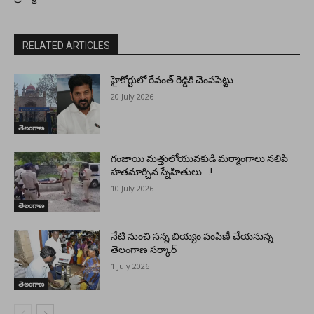
RELATED ARTICLES
హైకోర్టులో రేవంత్ రెడ్డికి చెంపపెట్టు
20 July 2026
తెలంగాణ
గంజాయి మత్తులోయువకుడి మర్మాంగాలు నలిపి
హతమార్చిన స్నేహితులు….!
10 July 2026
తెలంగాణ
నేటి నుంచి సన్న బియ్యం పంపిణీ చేయనున్న
తెలంగాణ సర్కార్
1 July 2026
తెలంగాణ