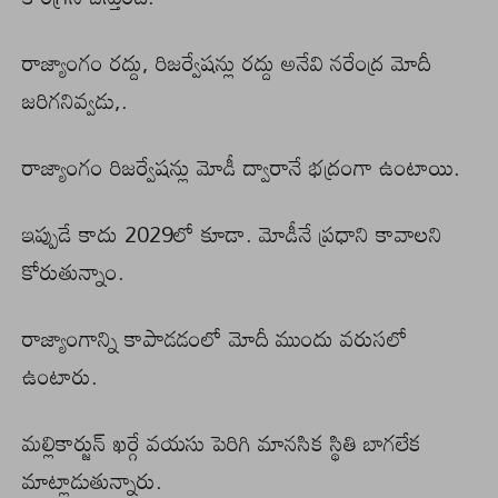
రాజ్యాంగం రద్దు, రిజర్వేషన్లు రద్దు అనేవి నరేంద్ర మోదీ
జరిగనివ్వడు,.
రాజ్యాంగం రిజర్వేషన్లు మోడీ ద్వారానే భద్రంగా ఉంటాయి.
ఇప్పుడే కాదు 2029లో కూడా. మోడీనే ప్రధాని కావాలని
కోరుతున్నాం.
రాజ్యాంగాన్ని కాపాడడంలో మోదీ ముందు వరుసలో
ఉంటారు.
మల్లికార్జున్ ఖర్గే వయసు పెరిగి మానసిక స్థితి బాగలేక
మాట్లాడుతున్నారు.