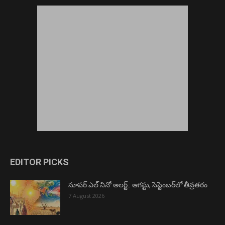
EDITOR PICKS
సూపర్ ఎల్ నినో అలర్ట్.. ఆగస్టు, సెప్టెంబర్‌లో తీవ్రతరం
7 August 2026