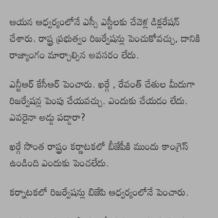
ఆయన ఆధ్వర్యంలోనే ఎస్సీ ఎస్టీలకు చేవెళ్ల డిక్లరేషన్
చేశారు. రాష్ట్ర ప్రభుత్వం రిజర్వేషన్లు పెంచుకోవచ్చు, దానికి
రాజ్యాంగం మార్చాల్సిన అవసరం లేదు.
ఎన్టీఆర్ కేసీఆర్ పెంచారు. ఖర్గే , రేవంత్ చేతుల మీదుగా
రిజర్వేషన్ల పెంపు చేయవచ్చు. ఎందుకు చేయడం లేదు.
ఎవరైనా అడ్డు పడ్డారా?
ఖర్గే సొంత రాష్ట్రం కర్ణాటకలో బీజేపీకి ముందు కాంగ్రెస్
ఉండింది ఎందుకు పెంచలేదు.
కర్నాటకలో రిజర్వేషన్లు బిజేపి ఆధ్వర్యంలోనే పెంచారు.