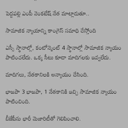
పెద్దపల్లి ఎంపీ వెంకటేష్ నేత మాట్లాడుతూ..
సామాజిక న్యాయాన్ని కాంగ్రెస్ సమాధి చేస్తోంది
ఎస్సీ స్థానాల్లో, కంటోన్మెంట్ 4 స్థానాల్లో సామాజిక న్యాయం
పాటించలేదు. ఒక్క సీటు కూడా మాదిగలకు ఇవ్వలేదు.
మాదిగలు, నేతకానిలకి అన్యాయం చేసింది.
భాజపా 3 భాజపా, 1 నేతకానికి ఇచ్చి సామాజిక న్యాయం
పాటించింది.
బీజేపీను భారీ మెజారిటీతో గెలిపించాలి.