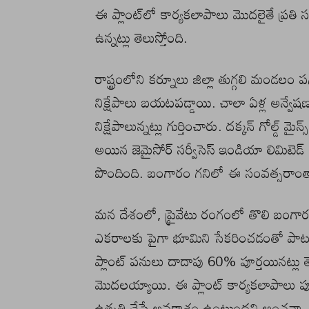
ఈ ప్లాంట్​లో కార్యకలాపాలు మొదలైతే ప్రత
ఉన్నట్లు తెలుస్తోంది.
రాష్ట్రంలోని కర్నూలు జిల్లా తుగ్గలి మండలం ప
నిక్షేపాలు బయటపడ్డాయి. చాలా ఏళ్ల అన్వే
నిక్షేపాలున్నట్లు గుర్తించారు. దక్కన్‌ గోల్డ్‌ 
అయిన జెమైసోర్‌ సర్వీసెస్‌ ఇండియా లిమిటెడ
పొందింది. బంగారం గనిలో ఈ సంవత్సరాంతానిక
మన దేశంలో, ప్రైవేటు రంగంలో తొలి బంగారం 
ఎకరాలకు పైగా భూమిని సేకరించడంతో పాటు ప్రాసెస
ప్లాంట్‌ పనులు దాదాపు 60% పూర్తయినట్లు తె
మొదలయ్యాయి. ఈ ప్లాంట్‌ కార్యకలాపాలు పూర
ఉత్పత్తి చేసే అవకాశం ఉంటుందని అంచనా. ఇ