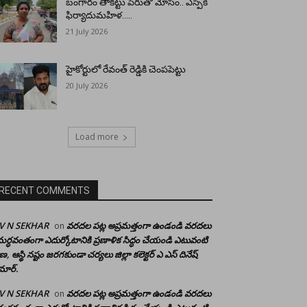
బంగారం తాకట్టు పేరుతో మోసం.. ఎస్పీకి
ఫిర్యాదుమహిళ…..
21 July 2026
హైకోర్టులో రేవంత్ రెడ్డికి చెంపపెట్టు
20 July 2026
Load more
RECENT COMMENTS
 V N SEKHAR
వరదల పట్ల అప్రమత్తంగా ఉండండి వరదలు
on
ర్ధవంతంగా ఎదుర్కోటానికి ప్రణాళిక సిద్ధం చేయండి ఎటువంటి
రాణ, ఆస్థి నష్టం జరగకుండా చర్యలు జిల్లా కలెక్టర్ ఎ ఎస్ దినేష్
మార్.
 V N SEKHAR
వరదల పట్ల అప్రమత్తంగా ఉండండి వరదలు
on