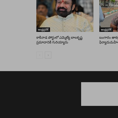
ఆంధ్రప్రదేశ్
ఆంధ్రప్రదేశ్
కాకినాడ పోర్టులో ఎమ్మెల్యే బాలకృష్ణ
బంగారం తాకట్ట
ప్రమాదానికి గురియ్యారు
ఫిర్యాదుమహి