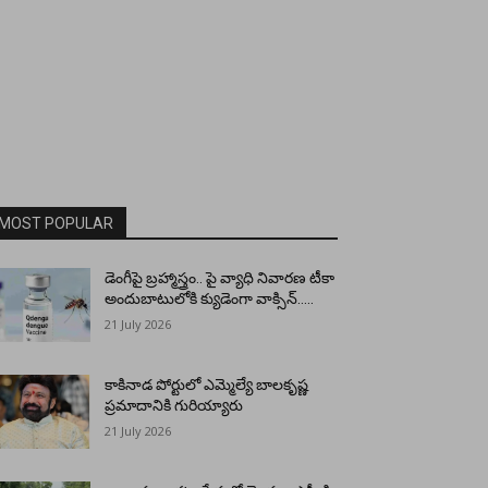
MOST POPULAR
డెంగీపై బ్రహ్మాస్త్రం.. పై వ్యాధి నివారణ టీకా
అందుబాటులోకి క్యుడెంగా వాక్సిన్…..
21 July 2026
కాకినాడ పోర్టులో ఎమ్మెల్యే బాలకృష్ణ
ప్రమాదానికి గురియ్యారు
21 July 2026