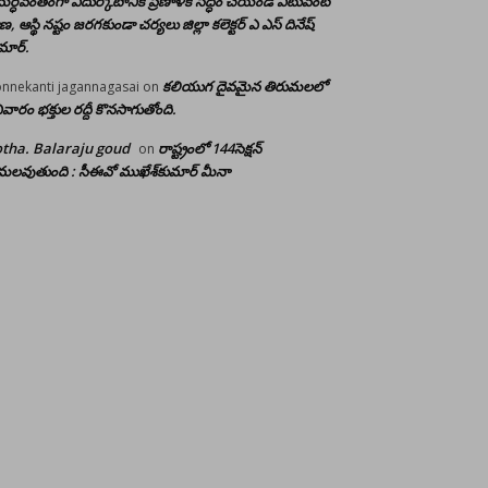
ర్ధవంతంగా ఎదుర్కోటానికి ప్రణాళిక సిద్ధం చేయండి ఎటువంటి
రాణ, ఆస్థి నష్టం జరగకుండా చర్యలు జిల్లా కలెక్టర్ ఎ ఎస్ దినేష్
మార్.
కలియుగ దైవమైన తిరుమలలో
nnekanti jagannagasai
on
ివారం భక్తుల రద్దీ కొనసాగుతోంది.
tha. Balaraju goud
రాష్ట్రంలో 144సెక్షన్
on
లవుతుంది : సీఈవో ముఖేశ్‌కుమార్‌ మీనా