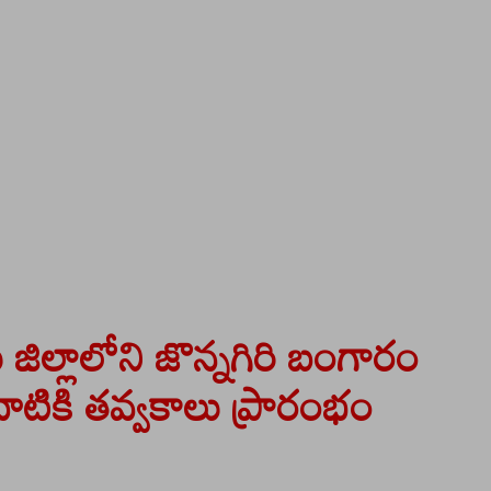
ు జిల్లాలోని జొన్నగిరి బంగారం
ాటికి తవ్వకాలు ప్రారంభం