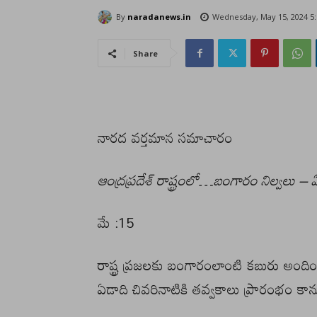
By
naradanews.in
Wednesday, May 15, 2024 5
Share
నారద వర్తమాన సమాచారం
ఆంద్రప్రదేశ్ రాష్ట్రంలో…బంగారం నిల్వలు – ఏ 
మే :15
రాష్ట్ర ప్రజలకు బంగారంలాంటి కబురు అందిం
ఏడాది చివరినాటికి తవ్వకాలు ప్రారంభం కాన