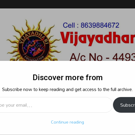
Discover more from
Subscribe now to keep reading and get access to the full archive.
l…
Subscr
రాజకీయం
క్రైమ్
స్పోర్ట్స్
సినిమా
ఆధ్యాత్మికం
బిజినెస్
శృ
Continue reading