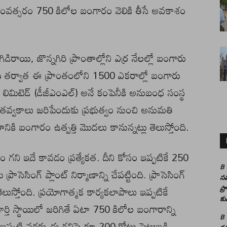
ి సంవత్సరం 750 కిలోల బంగారం వెలికి తీసే అవకాశం
గిడిరాయి, జొన్నగిరి ప్రాంతాల్లోని ఎర్ర నేలల్లో బంగారు
షణ తర్వాత ఈ ప్రాంతంలోని 1500 ఎకరాల్లో బంగారు
మైన్స్‌ లిమిటెడ్‌ (డీజీఎంఎల్‌) అనే కంపెనీకి అనుబంధ సంస్థ
్‌ తవ్వకాలు జరిపేందుకు ప్రభుత్వం నుంచి అనుమతి
ి బంగారం ఉత్పత్తి మొదలు కానున్నట్లు తెలుస్తోంది.
గని ఇదే కావడం ప్రత్యేకత. దీని కోసం ఇప్పటికే 250
B
ింగ్‌ ప్లాంట్‌ నిర్మాణాన్ని చేపట్టింది. ప్రాసెసింగ్‌
సమ
లుస్తోంది. ప్రయోగాత్మక కార్యకలాపాలు ఇప్పటికే
ప్
కు
్తి స్థాయిలో జరిగితే ఏటా 750 కిలోల బంగారాన్ని
B
ప్పటి వరకు ఈ గనిపై రూ.200 కోట్లు పెట్టుబడి