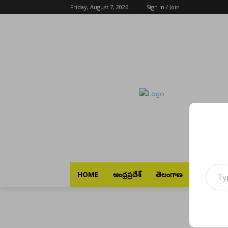
Friday, August 7, 2026
Sign in / Join
Type your emai
HOME
ఆంధ్రప్రదేశ్
తెలంగాణ
భారత్