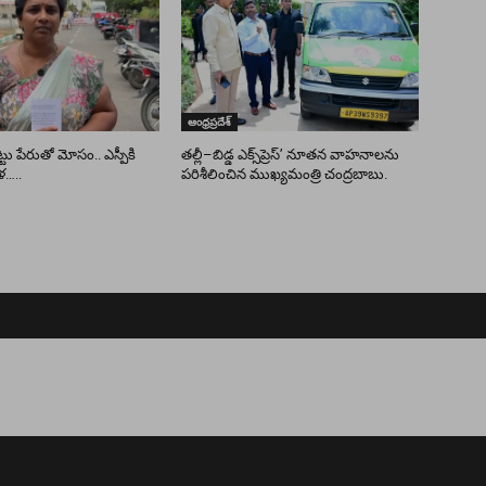
ఆంధ్రప్రదేశ్
ు పేరుతో మోసం.. ఎస్పీకి
తల్లీ–బిడ్డ ఎక్స్‌ప్రెస్’ నూతన వాహనాలను
ళ…..
పరిశీలించిన ముఖ్యమంత్రి చంద్రబాబు.