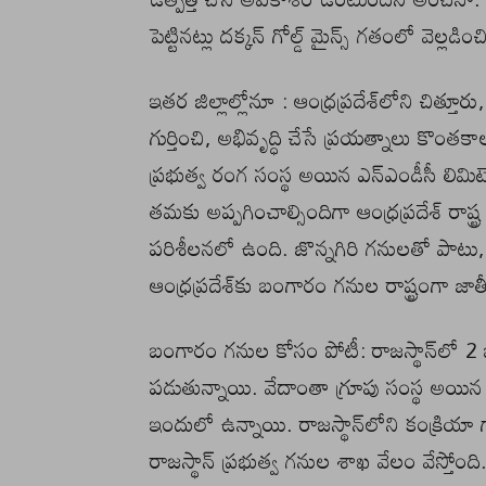
పెట్టినట్లు దక్కన్‌ గోల్డ్‌ మైన్స్‌ గతంలో వెల్లడిం
ఇతర జిల్లాల్లోనూ : ఆంధ్రప్రదేశ్‌లోని చిత్
గుర్తించి, అభివృద్ధి చేసే ప్రయత్నాలు కొ
ప్రభుత్వ రంగ సంస్థ అయిన ఎన్‌ఎండీసీ లిమి
తమకు అప్పగించాల్సిందిగా ఆంధ్రప్రదేశ్‌ రాష్ట్
పరిశీలనలో ఉంది. జొన్నగిరి గనులతో పాటు,
ఆంధ్రప్రదేశ్‌కు బంగారం గనుల రాష్ట్రంగా జాతీ
బంగారం గనుల కోసం పోటీ: రాజస్థాన్‌లో 2 
పడుతున్నాయి. వేదాంతా గ్రూపు సంస్థ అయిన హిం
ఇందులో ఉన్నాయి. రాజస్థాన్‌లోని కంక్రియా గారా 
రాజస్థాన్‌ ప్రభుత్వ గనుల శాఖ వేలం వేస్తోంది