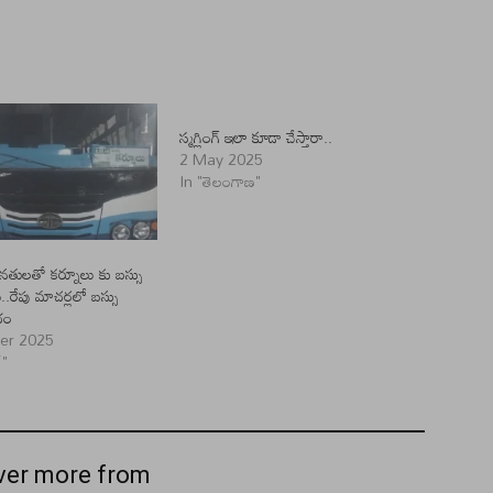
స్మగ్లింగ్ ఇలా కూడా చేస్తారా..
2 May 2025
In "తెలంగాణ"
నతులతో కర్నూలు కు బస్సు
ు..రేపు మాచర్లలో బస్సు
ంభం
er 2025
్"
ver more from