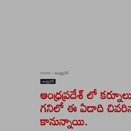
Home
ఆంధ్రప్రదేశ్
ఆంధ్రప్రదేశ్
ఆంధ్రప్రదేశ్ లో కర్నూల
గనిలో ఈ ఏడాది చివరిన
కానున్నాయి.