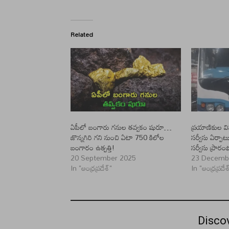
Related
ఏపీలో బంగారు గనుల తవ్వకం షురూ…
ప్రయాణికుల వి
జొన్నగిరి గని నుంచి ఏటా 750 కిలోల
సర్వీసు ఏర్పాట
బంగారం ఉత్పత్తి!
సర్వీసు ప్రార
20 September 2025
23 Decemb
In "ఆంధ్రప్రదేశ్"
In "ఆంధ్రప్రదేశ
Disco