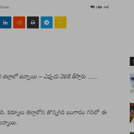
:55 am
0
448
జిల్లాలో ఉన్నాయి – ఎప్పుడు వెలికి తీ
స్తారు …..
ది. కర్నూలు జిల్లాలోని జొన్నగిరి బంగారం గనిలో ఈ
ున్నాయి.