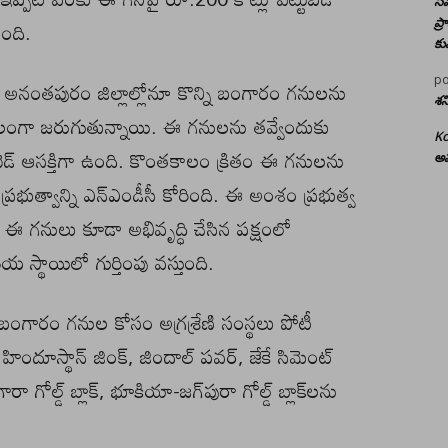
సమ
చింది.
ప్
కు
po
తూరు, అనంతపురం జిల్లాల్లోనూ కొన్ని బంగారం గనులను
శన
ంతకాలంగా జరుగుతున్నాయి. ఈ గనులను తవ్వేందుకు
Ko
టెడ్‌ ఆసక్తిగా ఉంది. కొంతకాలం క్రితం ఈ గనులను
అమ
ర ప్రభుత్వాన్ని ఎన్‌ఎండీసీ కోరింది. ఈ అంశం ప్రభుత్వ
 ఈ గనులు కూడా అభివృద్ధి చేసిన పక్షంలో
య స్థాయిలో గుర్తింపు వస్తుంది.
బంగారం గనుల కోసం అగ్రశ్రేణి సంస్థలు పోటీ
దూస్థాన్‌ జింక్‌, జిందాల్‌ పవర్‌, జేకే సిమెంట్‌
గోల్డ్‌ బ్లాక్‌, భూకియా-జగ్‌పురా గోల్డ్‌ బ్లాక్‌లను
.