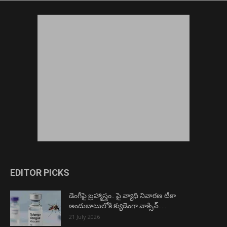
EDITOR PICKS
డెంగీపై బ్రహ్మాస్త్రం.. పై వ్యాధి నివారణ టీకా
అందుబాటులోకి క్యుడెంగా వాక్సిన్…..
21 July 2026