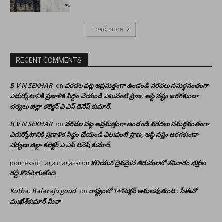
Load more
RECENT COMMENTS
B V N SEKHAR
వరదల పట్ల అప్రమత్తంగా ఉండండి వరదలు సమర్ధవంతంగా
on
ఎదుర్కోటానికి ప్రణాళిక సిద్ధం చేయండి ఎటువంటి ప్రాణ, ఆస్థి నష్టం జరగకుండా
చర్యలు జిల్లా కలెక్టర్ ఎ ఎస్ దినేష్ కుమార్.
B V N SEKHAR
వరదల పట్ల అప్రమత్తంగా ఉండండి వరదలు సమర్ధవంతంగా
on
ఎదుర్కోటానికి ప్రణాళిక సిద్ధం చేయండి ఎటువంటి ప్రాణ, ఆస్థి నష్టం జరగకుండా
చర్యలు జిల్లా కలెక్టర్ ఎ ఎస్ దినేష్ కుమార్.
కలియుగ దైవమైన తిరుమలలో శనివారం భక్తుల
ponnekanti jagannagasai
on
రద్దీ కొనసాగుతోంది.
Kotha. Balaraju goud
రాష్ట్రంలో 144సెక్షన్ అమలవుతుంది : సీఈవో
on
ముఖేశ్‌కుమార్‌ మీనా