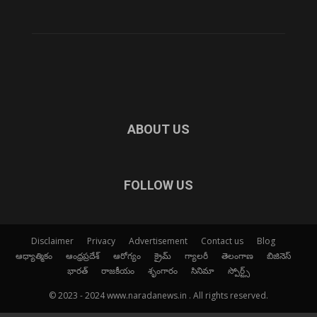
ABOUT US
FOLLOW US
Disclaimer
Privacy
Advertisement
Contact us
Blog
ఆధ్యాత్మికం
ఆంధ్రప్రదేశ్
ఆరోగ్యం
క్రైమ్
గ్యాలరీ
తెలంగాణ
బిజినెస్
భారత్
రాజకీయం
శృంగారం
సినిమా
స్పోర్ట్స్
© 2023 - 2024 www.naradanews.in . All rights reserved.