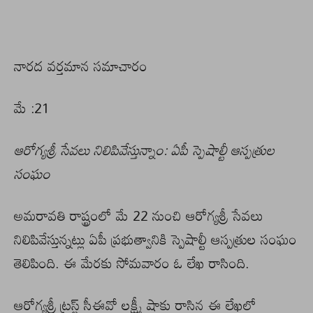
నారద వర్తమాన సమాచారం
మే :21
ఆరోగ్యశ్రీ సేవలు నిలిపివేస్తున్నాం: ఏపీ స్పెషాల్టీ ఆస్పత్రుల
సంఘం
అమరావతి రాష్ట్రంలో మే 22 నుంచి ఆరోగ్యశ్రీ సేవలు
నిలిపివేస్తున్నట్లు ఏపీ ప్రభుత్వానికి స్పెషాల్టీ ఆస్పత్రుల సంఘం
తెలిపింది. ఈ మేరకు సోమవారం ఓ లేఖ రాసింది.
ఆరోగ్యశ్రీ ట్రస్ట్ సీఈవో లక్ష్మీ షాకు రాసిన ఈ లేఖలో