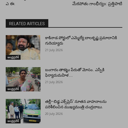
ఎ ఈ.
మేకపోతు గాంభీర్యం: ప్రత్తిపాటి
RELATED ARTICLES
కాకినాడ పోర్టులో ఎమ్మెల్యే బాలకృష్ణ ప్రమాదానికి
గురియ్యారు
21 July 2026
ఆంధ్రప్రదేశ్
బంగారం తాకట్టు పేరుతో మోసం.. ఎస్పీకి
ఫిర్యాదుమహిళ…..
21 July 2026
ఆంధ్రప్రదేశ్
తల్లీ–బిడ్డ ఎక్స్‌ప్రెస్’ నూతన వాహనాలను
పరిశీలించిన ముఖ్యమంత్రి చంద్రబాబు.
20 July 2026
ఆంధ్రప్రదేశ్