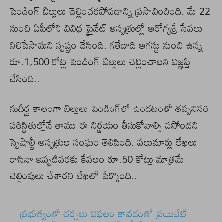
పెండింగ్ బిల్లులు చెల్లించకపోవడాన్ని ప్రస్తావించింది. మే 22
నుంచి ఏపీలోని వివిధ ప్రైవేట్ ఆస్పత్రుల్లో ఆరోగ్యశ్రీ సేవలు
నిలిపేస్తామని స్పష్టం చేసింది. గతేడాది ఆగస్టు నుంచి ఉన్న
రూ.1,500 కోట్ల పెండింగ్‌ బిల్లులు చెల్లించాలని విజ్ఞప్తి
చేసింది..
సుదీర్ఘ కాలంగా బిల్లులు పెండింగ్‌లో ఉండటంతో తప్పనిసరి
పరిస్థితుల్లోనే తాము ఈ నిర్ణయం తీసుకోవాల్సి వస్తోందని
స్పెషాల్టీ ఆస్పత్రుల సంఘం తెలిపింది. పలుమార్లు లేఖలు
రాసినా ఇప్పటివరకు కేవలం రూ.50 కోట్లు మాత్రమే
చెల్లింపులు చేశారని లేఖలో పేర్కొంది..
ప్రభుత్వంతో చర్చలు విఫలం కావడంతో ప్రయివేట్