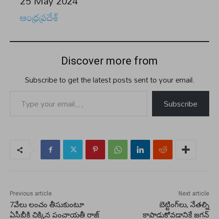
Date
25 May 2024
In relation to
ఆంధ్రప్రదేశ్
Discover more from
Subscribe to get the latest posts sent to your email.
Type your email…
Subscribe
Previous article
Next article
7వేలు లంచం తీసుకుంటూ
బెట్టింగ్‌లు, నేతల్ని
ఏసీబీకి చిక్కిన పంచాయతీ రాజ్
కాపాడుకోవడానికే జగన్