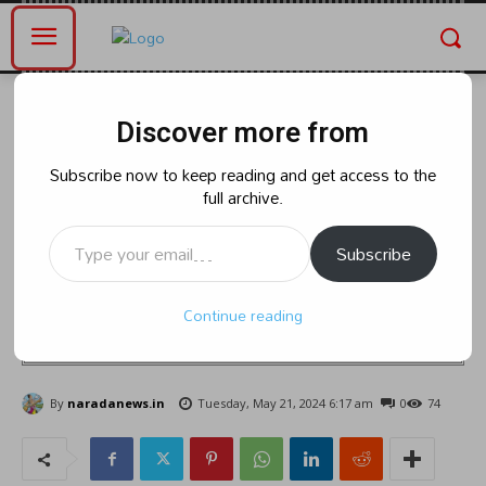
Home
ఆంధ్రప్రదేశ్
Discover more from
ఆంధ్రప్రదేశ్
ఆరోగ్యం
అమరావతి రాష్ట్రంలో మే 22 నుంచి
Subscribe now to keep reading and get access to the
full archive.
ఆరోగ్యశ్రీ సేవలు నిలిపివేస్తున్నట్లు ఏపీ
Type your email…
ప్రభుత్వానికి స్పెషాల్టీ ఆస్పత్రుల సంఘం
Subscribe
తెలిపింది. ఈ మేరకు సోమవారం ఓ లేఖ
Continue reading
రాసింది.
By
naradanews.in
Tuesday, May 21, 2024 6:17 am
0
74