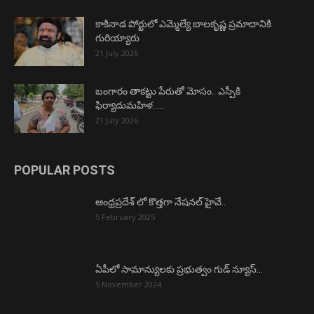
కాకినాడ పోర్టులో ఎమ్మెల్యే బాలకృష్ణ ప్రమాదానికి
గురియ్యారు
21 July 2026
బంగారం తాకట్టు పేరుతో మోసం.. ఎస్పీకి
ఫిర్యాదుమహిళ…..
21 July 2026
POPULAR POSTS
ఆంధ్రప్రదేశ్ లో కొత్తగా నేషనల్ హైవే..
5 February 2025
ఏపీలో సామాన్యులకు ప్రభుత్వం గుడ్ న్యూస్…
5 November 2024