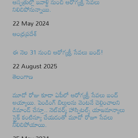
ఆస్పత్రుల్లో ఇవాళ్టి నుంచి ఆరోగ్యశ్రీ సేవలు
నిలిచిపోనున్నాయి.
Date
22 May 2024
In relation to
ఆంధ్రప్రదేశ్
ఈ నెల 31 నుంచి ఆరోగ్యశ్రీ సేవలు బంద్‌!
Date
22 August 2025
In relation to
తెలంగాణ
మూడో రోజు కూడా ఏపీలో ఆరోగ్యశ్రీ సేవలు బంద్‌
అయ్యాయి. పెండింగ్‌ బిల్లులను వెంటనే చెల్లించాలని
డిమాండ్‌ చేస్తూ.. నెట్‌వర్క్‌ హాస్పిటల్స్‌ యాజమాన్యాలు
స్ట్రైక్‌ కంటిన్యూ చేయడంతో మూడో రోజూ సేవలు
నిలిచిపోయాయి.