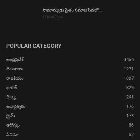
సామాన్యుడు సైతం సమాజ సేవలో….
27 May 2024
POPULAR CATEGORY
ఆంధ్రప్రదేశ్
3464
తెలంగాణ
1271
రాజకీయం
1097
భారత్
829
Blog
241
ఆధ్యాత్మికం
176
క్రైమ్
173
ఆరోగ్యం
86
సినిమా
62