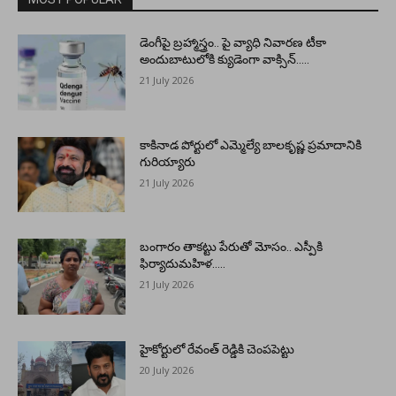
డెంగీపై బ్రహ్మాస్త్రం.. పై వ్యాధి నివారణ టీకా
అందుబాటులోకి క్యుడెంగా వాక్సిన్…..
21 July 2026
కాకినాడ పోర్టులో ఎమ్మెల్యే బాలకృష్ణ ప్రమాదానికి
గురియ్యారు
21 July 2026
బంగారం తాకట్టు పేరుతో మోసం.. ఎస్పీకి
ఫిర్యాదుమహిళ…..
21 July 2026
హైకోర్టులో రేవంత్ రెడ్డికి చెంపపెట్టు
20 July 2026