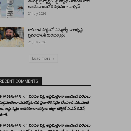
డెంగీపై బ్రహ్మాస్త్రం.. పై వ్యాధి నివారణ టీకా
అందుబాటులోకి క్యుడెంగా వాక్సిన్…..
21 July 2026
కాకినాడ పోర్టులో ఎమ్మెల్యే బాలకృష్ణ
ప్రమాదానికి గురియ్యారు
21 July 2026
Load more
RECENT COMMENTS
 V N SEKHAR
వరదల పట్ల అప్రమత్తంగా ఉండండి వరదలు
on
ర్ధవంతంగా ఎదుర్కోటానికి ప్రణాళిక సిద్ధం చేయండి ఎటువంటి
రాణ, ఆస్థి నష్టం జరగకుండా చర్యలు జిల్లా కలెక్టర్ ఎ ఎస్ దినేష్
మార్.
 V N SEKHAR
వరదల పట్ల అప్రమత్తంగా ఉండండి వరదలు
on