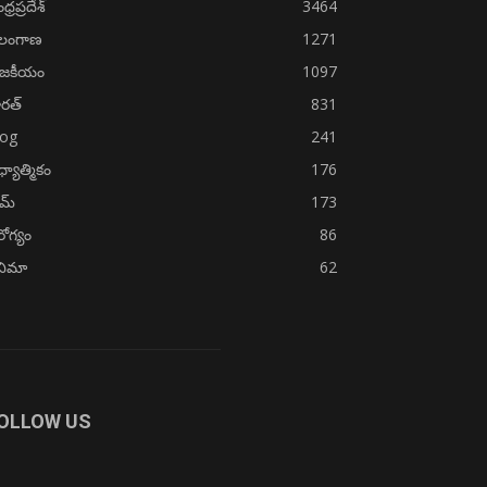
్రప్రదేశ్
3464
ెలంగాణ
1271
ాజకీయం
1097
రత్
831
log
241
్యాత్మికం
176
ైమ్
173
ోగ్యం
86
నిమా
62
OLLOW US