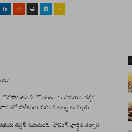
ేసులు.
తావరణం కొనసాగుతుంది. కౌంటింగ్ కు సమయం దగ్గర
ారంతో పోలీసులు మరింత అలర్ట్ అయ్యారు..
క్రియ టెన్షన్ పెడుతుంది. పోలింగ్ పూర్తైన తర్వాత