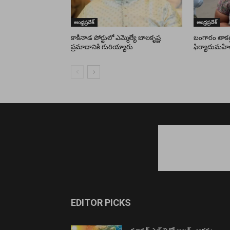
ఆంధ్రప్రదేశ్
ఆంధ్రప్రదేశ్
కాకినాడ పోర్టులో ఎమ్మెల్యే బాలకృష్ణ
బంగారం తాకట్ట
ప్రమాదానికి గురియ్యారు
ఫిర్యాదుమహి
EDITOR PICKS