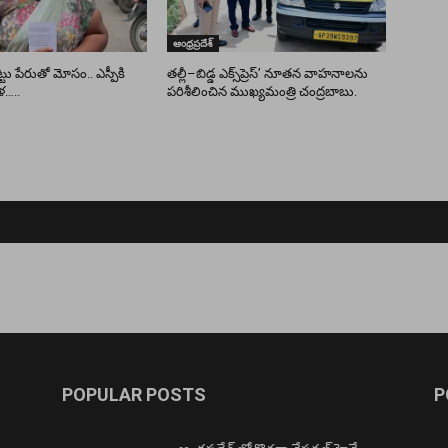
ఆంధ్రప్రదేశ్
ు పేరుతో మోసం.. ఎస్పీకి
తల్లీ–బిడ్డ ఎక్స్‌ప్రెస్’ నూతన వాహనాలను
ళ…..
పరిశీలించిన ముఖ్యమంత్రి చంద్రబాబు.
POPULAR POSTS
P