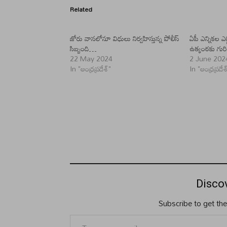
Related
జోరు వానలోనూ విధులు నిర్వహిస్తున్న పోలీస్
ఏపీ ఎన్నికల ఎగ
సిబ్బంది…
ఉత్కంఠకు గురిచ
22 May 2024
2 June 202
In "ఆంధ్రప్రదేశ్"
In "ఆంధ్రప్రదేశ
Disco
Subscribe to get the
Type your email…