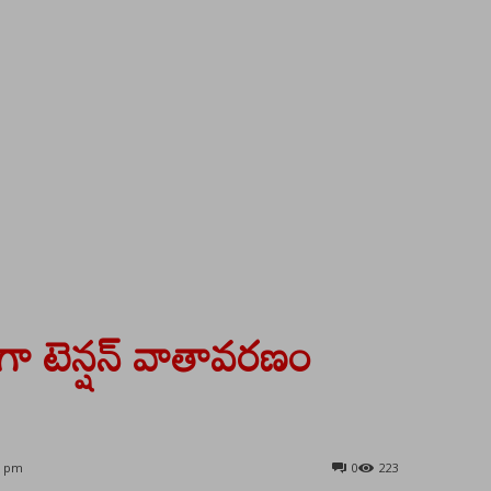
ప్తంగా టెన్షన్ వాతావరణం
2 pm
0
223