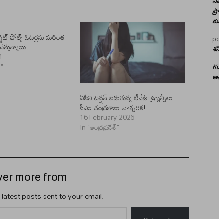
సమ
ప్
కు
్జిట్ పోల్స్ ఓటర్లను మరింత
po
ేస్తున్నాయి.
శన
4
్"
Ko
అమ
ఏపీని టెన్షన్ పెడుతున్న టీనేజ్ ప్రెగ్నెన్సీలు..
సీఎం చంద్రబాబు హెచ్చరిక!
16 February 2026
In "ఆంధ్రప్రదేశ్"
ver more from
 latest posts sent to your email.