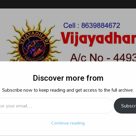
Discover more from
Subscribe now to keep reading and get access to the full archive.
l…
Subscr
రాజకీయం
క్రైమ్
స్పోర్ట్స్
సినిమా
ఆధ్యాత్మికం
బిజినెస్
శృ
Continue reading