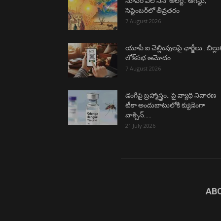
సూపర్ ఎల్ నినో అలర్ట్.. ఆగస్టు,
సెప్టెంబర్‌లో తీవ్రతరం
7 August 2026
యూపీ ఐ చెల్లింపులపై ఛార్జీలు.. బిల్లు
లోక్‌సభ ఆమోదం
7 August 2026
డెంగీపై బ్రహ్మాస్త్రం.. పై వ్యాధి నివారణ
టీకా అందుబాటులోకి క్యుడెంగా
వాక్సిన్…..
21 July 2026
AB