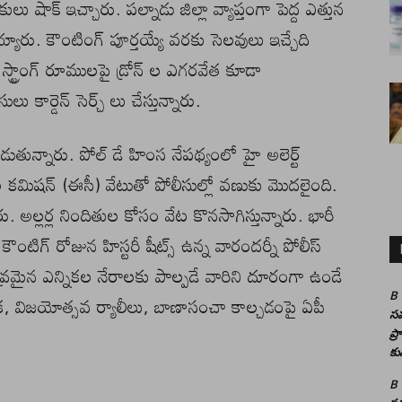
 షాక్ ఇచ్చారు. పల్నాడు జిల్లా వ్యాప్తంగా పెద్ద ఎత్తున
రు. కౌంటింగ్ పూర్తయ్యే వరకు సెలవులు ఇచ్చేది
పు స్ట్రాంగ్ రూములపై డ్రోన్ ల ఎగరవేత కూడా
ు కార్డెన్ సెర్చ్ లు చేస్తున్నారు.
లెడపడుతున్నారు. పోల్ డే హింస నేపథ్యంలో హై అలెర్ట్
 కమిషన్ (ఈసీ) వేటుతో పోలీసుల్లో వణుకు మొదలైంది.
. అల్లర్ల నిందితుల కోసం వేట కొనసాగిస్తున్నారు. భారీ
కౌంటిగ్ రోజున హిస్టరీ షీట్స్ ఉన్న వారందర్నీ పోలీస్
 తీవ్రమైన ఎన్నికల నేరాలకు పాల్పడే వారిని దూరంగా ఉండే
B
రు. ఇక, విజయోత్సవ ర్యాలీలు, బాణాసంచా కాల్చడంపై ఏపీ
సమ
ప్
కు
B