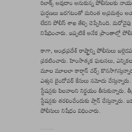
రిలాక్స్ అవుదాం అనుకున్న పోలీసులకు నాయకులు
ఘర్షణలు జరగటంతో మరింత అప్రమత్తం అయ్యా
లేదని పోలీస్ శాఖ తేల్చి చెప్పేసింది. మరోవై
నిషేధించారు. ఇప్పటికే అనేక ప్రాంతాల్లో పోలీసుల
కాగా, ఆంధ్రప్రదేశ్ రాష్ట్రాన్ని పోలీసులు జల్
ప్రకటించారు. హింసాత్మక ఘటనలు, ఎన్నికల
మూల మూలలా కార్డాన్ చర్చ్ కొనసాగిస్తున్నారు
ఎత్తున బైండోవర్ కేసులు నమోదు చేస్తున్నారు. 
స్టేషన్లకు పిలవాలని నిర్ణయం తీసుకున్నారు.
స్టేషన్లకు తరలించేందుకు ప్లాన్ చేస్తున్నా
పోలీసులు నిషేధం విధించారు.