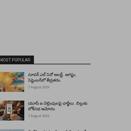
MOST POPULAR
సూపర్ ఎల్ నినో అలర్ట్.. ఆగస్టు,
సెప్టెంబర్‌లో తీవ్రతరం
7 August 2026
యూపీ ఐ చెల్లింపులపై ఛార్జీలు.. బిల్లుకు
లోక్‌సభ ఆమోదం
7 August 2026