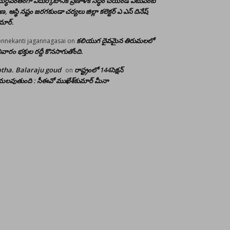
ర్ధవంతంగా ఎదుర్కోటానికి ప్రణాళిక సిద్ధం చేయండి ఎటువంటి
రాణ, ఆస్థి నష్టం జరగకుండా చర్యలు జిల్లా కలెక్టర్ ఎ ఎస్ దినేష్
మార్.
కలియుగ దైవమైన తిరుమలలో
nnekanti jagannagasai
on
ివారం భక్తుల రద్దీ కొనసాగుతోంది.
tha. Balaraju goud
రాష్ట్రంలో 144సెక్షన్
on
లవుతుంది : సీఈవో ముఖేశ్‌కుమార్‌ మీనా