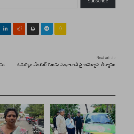
Subscribe
Next article
లను
ఓరుగల్లు మేయర్ గుండు సుధారాణి పై అవిశ్వాస తీర్మానం