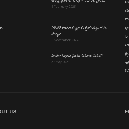
ఆంధ్రప్రదేశ్ లో కొత్తగా నేషనల్ హైవే..
ఆంధ
5 February 2025
త
ర
భా
కు
ఏపీలో సామాన్యులకు ప్రభుత్వం గుడ్
న్యూస్…
B
5 November 2024
ఆధ
క్ర
సామాన్యుడు సైతం సమాజ సేవలో….
ఆర
27 May 2024
సి
OUT US
F