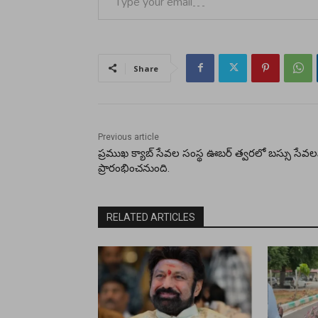
Share
Previous article
ప్రముఖ క్యాబ్‌ సేవల సంస్థ ఊబర్‌ త్వరలో బస్సు సేవ
ప్రారంభించనుంది.
RELATED ARTICLES