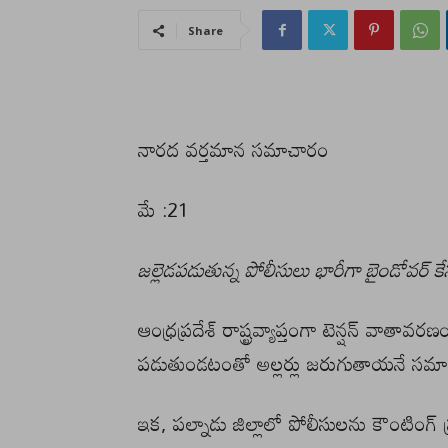
Share
నారద వర్తమాన సమాచారం
మే :21
జల్లెడపడుతున్న పోలీసులు భారీగా బైండోవర్ క
ఆంధ్రప్రదేశ్ రాష్ట్రవ్యాప్తంగా టెన్షన్ వా
పడుతుండటంతో అల్లర్లు జరుగుతాయనే సమాచ
ఇక, పల్నాడు జిల్లాలో పోలీసులను కౌంటింగ్ ప్ర