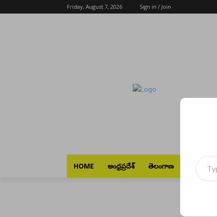
Friday, August 7, 2026
Sign in / Join
Type your emai
HOME
ఆంధ్రప్రదేశ్
తెలంగాణ
భారత్