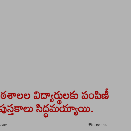
పాఠశాలల విద్యార్థులకు పంపిణీ
పుస్తకాలు సిద్ధమయ్యాయి.
17 am
0
136