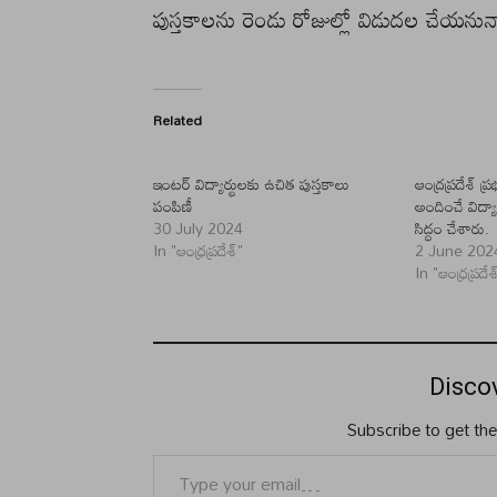
పుస్తకాలను రెండు రోజుల్లో విడుదల చేయనున్
Related
ఇంటర్ విద్యార్థులకు ఉచిత పుస్తకాలు
ఆంద్రప్రదేశ్ ప్ర
పంపిణీ
అందించే విద్య
30 July 2024
సిద్ధం చేశారు.
In "ఆంధ్రప్రదేశ్"
2 June 202
In "ఆంధ్రప్రదేశ
Disco
Subscribe to get the
Type your email…