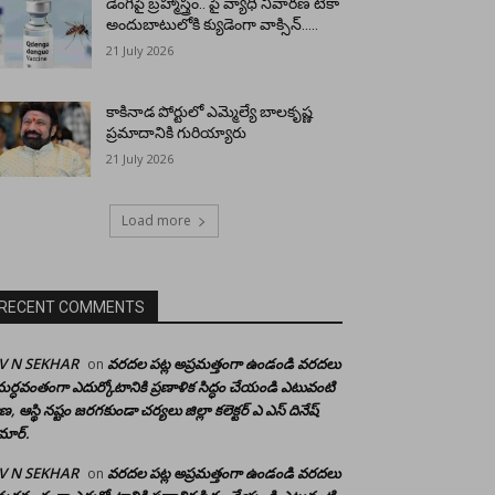
డెంగీపై బ్రహ్మాస్త్రం.. పై వ్యాధి నివారణ టీకా
అందుబాటులోకి క్యుడెంగా వాక్సిన్…..
21 July 2026
కాకినాడ పోర్టులో ఎమ్మెల్యే బాలకృష్ణ
ప్రమాదానికి గురియ్యారు
21 July 2026
Load more
RECENT COMMENTS
 V N SEKHAR
వరదల పట్ల అప్రమత్తంగా ఉండండి వరదలు
on
ర్ధవంతంగా ఎదుర్కోటానికి ప్రణాళిక సిద్ధం చేయండి ఎటువంటి
రాణ, ఆస్థి నష్టం జరగకుండా చర్యలు జిల్లా కలెక్టర్ ఎ ఎస్ దినేష్
మార్.
 V N SEKHAR
వరదల పట్ల అప్రమత్తంగా ఉండండి వరదలు
on