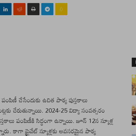
కు పంపిణీ చేసేందుకు ఉచిత పాఠ్య పుస్తకాలు
ంట్లకు చేరుతున్నాయి. 2024-25 విద్యా సంవత్సరం
్తకాలు పంపిణీకి సిద్ధంగా ఉన్నాయి. జూన్ 12న స్కూళ్ల
్నారు. కాగా ప్రైవేట్ స్కూళ్లకు అవసరమైన పాఠ్య