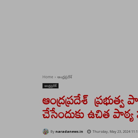
Home
ఆంధ్రప్రదేశ్
ఆంధ్రప్రదేశ్
ఆంద్రప్రదేశ్ ప్రభుత్వ 
చేసేందుకు ఉచిత పాఠ్య 
By
naradanews.in
Thursday, May 23, 2024 11: