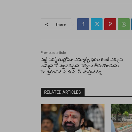
Share
Previous article
ఎట్టి పరిస్థితుల్లోనూ ఎమ్మార్పీ ధరల కంటే ఎక్కువ
అమ్మినచో చట్టపరమైన చర్యలు తీసుకోబడును
హెచ్చరించిన.:ఎ డి ఎ పీ. మస్తానమ్మ :
RELATED ARTICLES