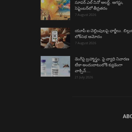
సూపర్ ఎల్ నినో అలర్ట్.. ఆగస్టు,
సెప్టెంబర్‌లో తీవ్రతరం
7 August 2026
యూపీ ఐ చెల్లింపులపై ఛార్జీలు.. బిల్లు
లోక్‌సభ ఆమోదం
7 August 2026
డెంగీపై బ్రహ్మాస్త్రం.. పై వ్యాధి నివారణ
టీకా అందుబాటులోకి క్యుడెంగా
వాక్సిన్…..
21 July 2026
AB