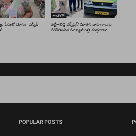
ఆంధ్రప్రదేశ్
ు పేరుతో మోసం.. ఎస్పీకి
తల్లీ–బిడ్డ ఎక్స్‌ప్రెస్’ నూతన వాహనాలను
ళ…..
పరిశీలించిన ముఖ్యమంత్రి చంద్రబాబు.
POPULAR POSTS
P