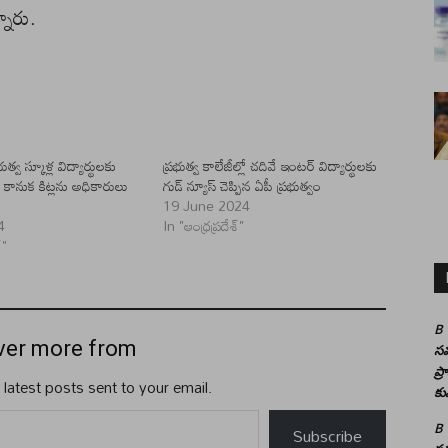
నారు.
భుత్వ స్కూళ్ల విద్యార్థులకు
ప్రభుత్వ కాలేజీల్లో చదివే ఇంటర్ విద్యార్థులకు
ా కానుక కిట్లను అధికారులు
గుడ్ న్యూస్ చెప్పిన ఏపీ ప్రభుత్వం
19 June 2024
4
In "ఆంధ్రప్రదేశ్"
్"
B
ver more from
సమ
ప్
 latest posts sent to your email.
కు
B
Subscribe