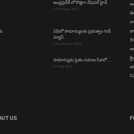
ఆంధ్రప్రదేశ్ లో కొత్తగా నేషనల్ హైవే..
ఆంధ
5 February 2025
త
ర
భా
కు
ఏపీలో సామాన్యులకు ప్రభుత్వం గుడ్
న్యూస్…
B
5 November 2024
ఆధ
క్ర
సామాన్యుడు సైతం సమాజ సేవలో….
ఆర
27 May 2024
సి
OUT US
F