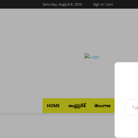
Saturday, August 8, 2026
Sign in / Join
Type your emai
HOME
ఆంధ్రప్రదేశ్
తెలంగాణ
భారత్