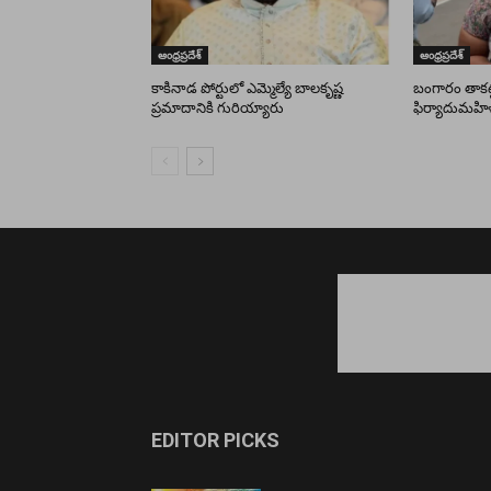
ఆంధ్రప్రదేశ్
ఆంధ్రప్రదేశ్
కాకినాడ పోర్టులో ఎమ్మెల్యే బాలకృష్ణ
బంగారం తాకట్ట
ప్రమాదానికి గురియ్యారు
ఫిర్యాదుమహి
EDITOR PICKS