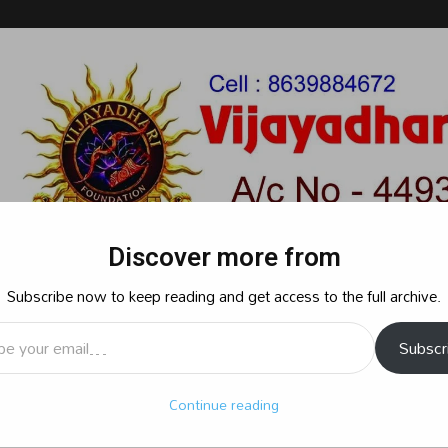
Discover more from
Subscribe now to keep reading and get access to the full archive.
l…
Subscr
రాజకీయం
క్రైమ్
స్పోర్ట్స్
సినిమా
ఆధ్యాత్మికం
బిజినెస్
శృ
Continue reading