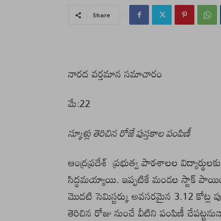
Share
నారద వర్తమాన సమాచారం
మే:22
స్కూళ్లు తెరిచిన రోజే పుస్తకాల పంపిణీ
ఆంద్రప్రదేశ్ ప్రభుత్వ పాఠశాలల విద్యార్థుల
సిద్ధమయ్యాయి. ఇప్పటికే మండల స్టాక్ పాయి
మొదటి సెమిస్టర్కు అవసరమైన 3.12 కోట్ల పుస
తెరిచిన రోజు నుంచే వీటిని పంపిణీ చేపట్టనున