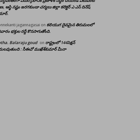
ర్ధవంతంగా ఎదుర్కోటానికి ప్రణాళిక సిద్ధం చేయండి ఎటువంటి
రాణ, ఆస్థి నష్టం జరగకుండా చర్యలు జిల్లా కలెక్టర్ ఎ ఎస్ దినేష్
మార్.
కలియుగ దైవమైన తిరుమలలో
nnekanti jagannagasai
on
ివారం భక్తుల రద్దీ కొనసాగుతోంది.
tha. Balaraju goud
రాష్ట్రంలో 144సెక్షన్
on
లవుతుంది : సీఈవో ముఖేశ్‌కుమార్‌ మీనా