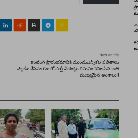
సమ
ప్
కు
po
శన
Ko
అమ
Next article
కౌంటింగ్ ప్రారంభమానికి ముందుఎన్నికల ఫలితాలు
వెల్లడించేసమయంలో పార్టీ ఏజెంట్లు గమనించవలసిన అతి
ముఖ్యమైన అంశాలు!!