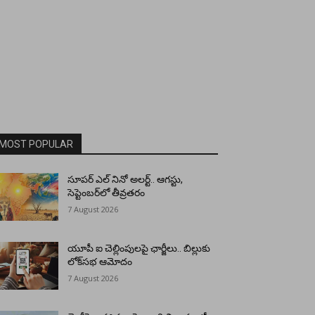
MOST POPULAR
సూపర్ ఎల్ నినో అలర్ట్.. ఆగస్టు,
సెప్టెంబర్‌లో తీవ్రతరం
7 August 2026
యూపీ ఐ చెల్లింపులపై ఛార్జీలు.. బిల్లుకు
లోక్‌సభ ఆమోదం
7 August 2026