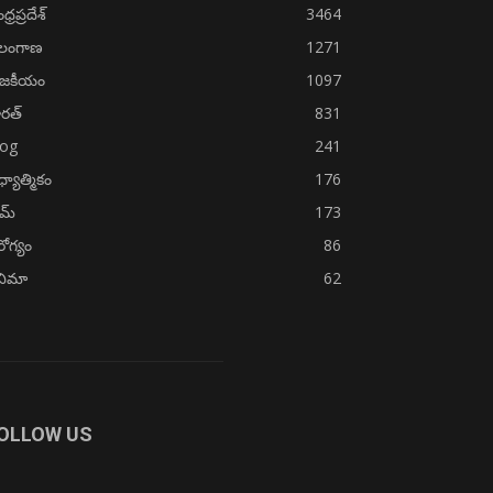
్రప్రదేశ్
3464
ెలంగాణ
1271
ాజకీయం
1097
రత్
831
log
241
్యాత్మికం
176
ైమ్
173
ోగ్యం
86
నిమా
62
OLLOW US