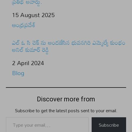
ప్రతిభ అవార్డు.
Date
15 August 2025
In relation to
ఆంధ్రప్రదేశ్
ఎల్ ఓ సి చెక్ ను అందజేసిన భువనగిరి ఎమ్మెల్యే కుంభం
అనిల్ కుమార్ రెడ్డి
Date
2 April 2024
In relation to
Blog
Discover more from
Subscribe to get the latest posts sent to your email.
Type your email…
Subscribe