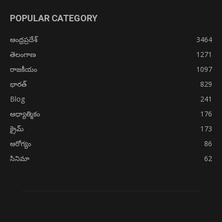
POPULAR CATEGORY
ఆంధ్రప్రదేశ్
3464
తెలంగాణ
1271
రాజకీయం
1097
భారత్
829
Blog
241
ఆధ్యాత్మికం
176
క్రైమ్
173
ఆరోగ్యం
86
సినిమా
62