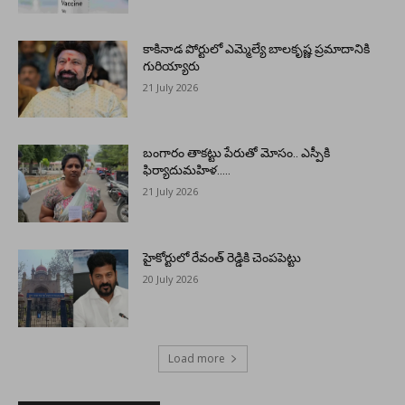
కాకినాడ పోర్టులో ఎమ్మెల్యే బాలకృష్ణ ప్రమాదానికి
గురియ్యారు
21 July 2026
బంగారం తాకట్టు పేరుతో మోసం.. ఎస్పీకి
ఫిర్యాదుమహిళ…..
21 July 2026
హైకోర్టులో రేవంత్ రెడ్డికి చెంపపెట్టు
20 July 2026
Load more