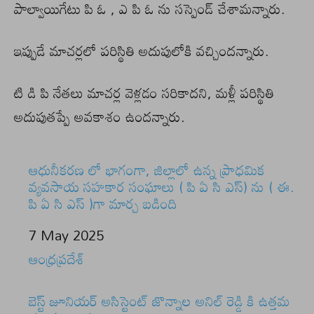
పాల్వాయిగేటు పి ఓ , ఎ పి ఓ ను సస్పెండ్ చేశామన్నారు.
ఇప్పుడే మాచర్లలో పరిస్థితి అదుపులోకి వచ్చిందన్నారు.
టి డి పి నేతలు మాచర్ల వెళ్లడం సరికాదని, మళ్లీ పరిస్థితి
అదుపుతప్పే అవకాశం ఉందన్నారు.
ఆధునీకరణ లో భాగంగా, జిల్లాలో ఉన్న ప్రాధమిక
వ్యవసాయ సహకార సంఘాలు ( పి ఏ సి ఎస్) ను ( ఈ.
పి ఏ సి ఎస్ )గా మార్చ బడింది
Date
7 May 2025
In relation to
ఆంధ్రప్రదేశ్
బెస్ట్ జూనియర్ అసిస్టెంట్ జొన్నాల అనిల్ రెడ్డి కి ఉత్తమ