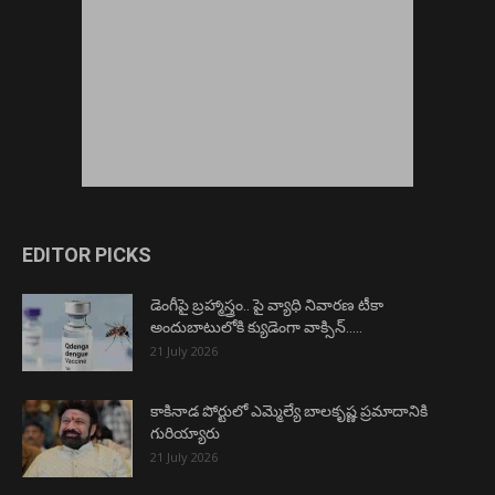
EDITOR PICKS
డెంగీపై బ్రహ్మాస్త్రం.. పై వ్యాధి నివారణ టీకా
అందుబాటులోకి క్యుడెంగా వాక్సిన్…..
21 July 2026
కాకినాడ పోర్టులో ఎమ్మెల్యే బాలకృష్ణ ప్రమాదానికి
గురియ్యారు
21 July 2026