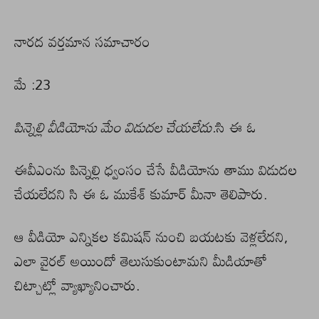
నారద వర్తమాన సమాచారం
మే :23
పిన్నెల్లి వీడియోను మేం విడుదల చేయలేదు:
సి ఈ ఓ
ఈవీఎంను పిన్నెల్లి ధ్వంసం చేసే వీడియోను తాము విడుదల
చేయలేదని సి ఈ ఓ ముకేశ్ కుమార్ మీనా తెలిపారు.
ఆ వీడియో ఎన్నికల కమిషన్ నుంచి బయటకు వెళ్లలేదని,
ఎలా వైరల్ అయిందో తెలుసుకుంటామని మీడియాతో
చిట్చాట్లో వ్యాఖ్యానించారు.