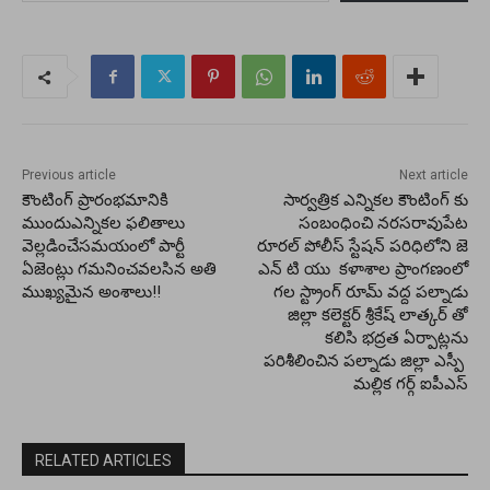
Previous article
Next article
కౌంటింగ్ ప్రారంభమానికి
సార్వత్రిక ఎన్నికల కౌంటింగ్ కు
ముందుఎన్నికల ఫలితాలు
సంబంధించి నరసరావుపేట
వెల్లడించేసమయంలో పార్టీ
రూరల్ పోలీస్ స్టేషన్ పరిధిలోని జె
ఏజెంట్లు గమనించవలసిన అతి
ఎన్ టి యు కళాశాల ప్రాంగణంలో
ముఖ్యమైన అంశాలు!!
గల స్ట్రాంగ్ రూమ్ వద్ద పల్నాడు
జిల్లా కలెక్టర్ శ్రీకేష్ లాత్కర్ తో
కలిసి భద్రత ఏర్పాట్లను
పరిశీలించిన పల్నాడు జిల్లా ఎస్పీ
మల్లిక గర్గ్ ఐపీఎస్
RELATED ARTICLES