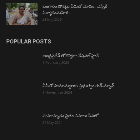
బంగారం తాకట్టు పేరుతో మోసం.. ఎస్పీకి
ఫిర్యాదుమహిళ…..
21 July 2026
POPULAR POSTS
ఆంధ్రప్రదేశ్ లో కొత్తగా నేషనల్ హైవే..
5 February 2025
ఏపీలో సామాన్యులకు ప్రభుత్వం గుడ్ న్యూస్…
5 November 2024
సామాన్యుడు సైతం సమాజ సేవలో….
27 May 2024