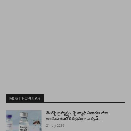
MOST POPULAR
డెంగీపై బ్రహ్మాస్త్రం.. పై వ్యాధి నివారణ టీకా
అందుబాటులోకి క్యుడెంగా వాక్సిన్…..
21 July 2026