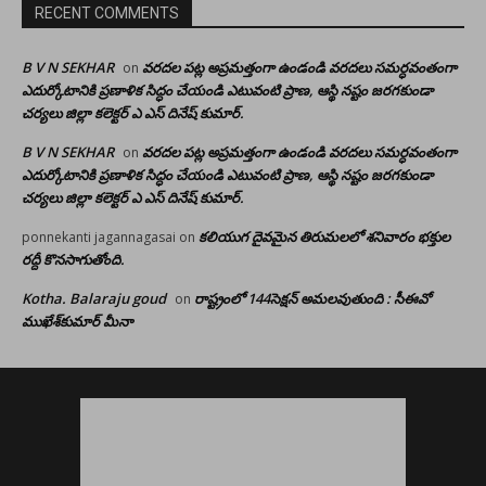
RECENT COMMENTS
B V N SEKHAR
వరదల పట్ల అప్రమత్తంగా ఉండండి వరదలు సమర్ధవంతంగా
on
ఎదుర్కోటానికి ప్రణాళిక సిద్ధం చేయండి ఎటువంటి ప్రాణ, ఆస్థి నష్టం జరగకుండా
చర్యలు జిల్లా కలెక్టర్ ఎ ఎస్ దినేష్ కుమార్.
B V N SEKHAR
వరదల పట్ల అప్రమత్తంగా ఉండండి వరదలు సమర్ధవంతంగా
on
ఎదుర్కోటానికి ప్రణాళిక సిద్ధం చేయండి ఎటువంటి ప్రాణ, ఆస్థి నష్టం జరగకుండా
చర్యలు జిల్లా కలెక్టర్ ఎ ఎస్ దినేష్ కుమార్.
కలియుగ దైవమైన తిరుమలలో శనివారం భక్తుల
ponnekanti jagannagasai
on
రద్దీ కొనసాగుతోంది.
Kotha. Balaraju goud
రాష్ట్రంలో 144సెక్షన్ అమలవుతుంది : సీఈవో
on
ముఖేశ్‌కుమార్‌ మీనా