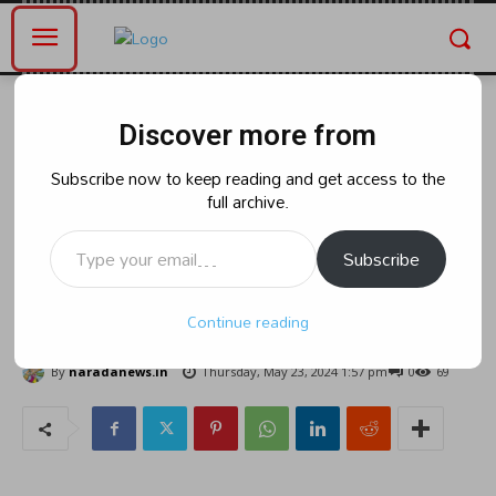
Home
ఆంధ్రప్రదేశ్
Discover more from
ఆంధ్రప్రదేశ్
ఈవీఎంను పిన్నెల్లి ధ్వంసం చేసే
Subscribe now to keep reading and get access to the
full archive.
వీడియోను తాము విడుదల చేయలేదని
Type your email…
సి ఈ ఓ ముకేశ్ కుమార్ మీనా
Subscribe
తెలిపారు.
Continue reading
By
naradanews.in
Thursday, May 23, 2024 1:57 pm
0
69