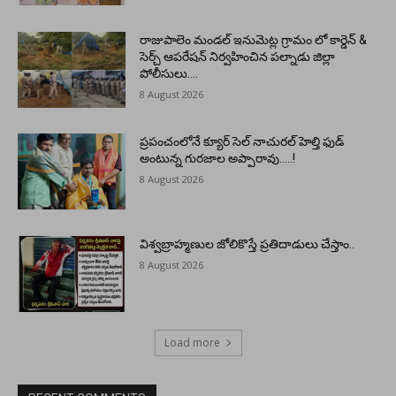
రాజుపాలెం మండల్ ఇనుమెట్ల గ్రామం లో కార్డెన్ &
సెర్చ్ ఆపరేషన్ నిర్వహించిన పల్నాడు జిల్లా
పోలీసులు….
8 August 2026
ప్రపంచంలోనే క్యూర్ సెల్ నాచురల్ హెల్తి ఫుడ్
అంటున్న గురజాల అప్పారావు…..!
8 August 2026
విశ్వబ్రాహ్మణుల జోలికొస్తే ప్రతిదాడులు చేస్తాం..
8 August 2026
Load more