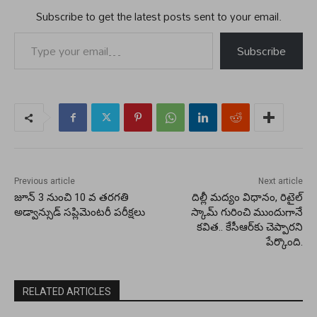
Subscribe to get the latest posts sent to your email.
Type your email…
Subscribe
Previous article
Next article
జూన్ 3 నుంచి 10 వ తరగతి
దిల్లీ మద్యం విధానం, రిటైల్‌
అడ్వాన్సుడ్ సప్లిమెంటరీ పరీక్షలు
స్కామ్‌ గురించి ముందుగానే
కవిత.. కేసీఆర్‌కు చెప్పారని
పేర్కొంది.
RELATED ARTICLES