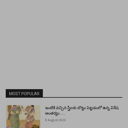
MOST POPULAR
ఇంటికి వచ్చిన స్త్రీలకు బొట్టు పెట్టడంలో ఉన్న విశేష
ఆంతర్యం…….
8 August 2026