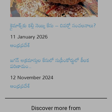
క్లైమాక్స్‌కు కల్తీ నెయ్యి కేసు – చివర్లో సంచలనాలు?
Date
11 January 2026
In relation to
ఆంధ్రప్రదేశ్
జగన్‌ అక్రమాస్తుల కేసులో సుప్రీంకోర్టులో కీలక
పరిణామం..
Date
12 November 2024
In relation to
ఆంధ్రప్రదేశ్
Discover more from