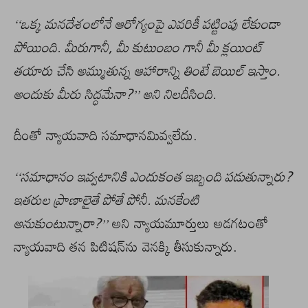
‘‘ఒక్క మనదేశంలోనే ఆరోగ్యంపై ఎవరికీ పట్టింపు లేకుండా
పోయింది. మీరుగానీ, మీ కుటుంబం గానీ మీ క్లయింట్‌
తయారు చేసి అమ్ముతున్న ఆహారాన్ని తింటే బెయిల్‌ ఇస్తాం.
అందుకు మీరు సిద్ధమేనా?’’ అని నిలదీసింది.
దీంతో న్యాయవాది సమాధానమివ్వలేదు.
‘‘సమాధానం ఇవ్వటానికి ఎందుకంత ఇబ్బంది పడుతున్నారు?
ఇతరుల ప్రాణాలైతే పోతే పోనీ. మనకేంటి
అనుకుంటున్నారా?’’
అని న్యాయమూర్తులు అడగటంతో
న్యాయవాది తన పిటిషన్‌ను వెనక్కి తీసుకున్నారు.