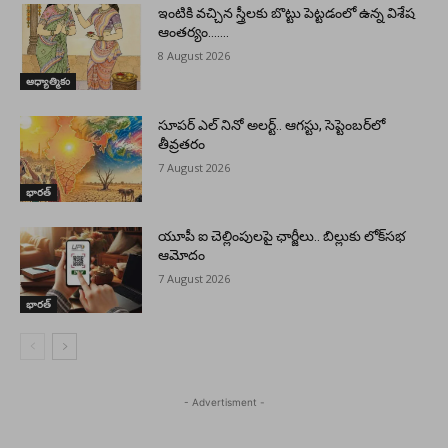
ఇంటికి వచ్చిన స్త్రీలకు బొట్టు పెట్టడంలో ఉన్న విశేష
ఆంతర్యం…….
8 August 2026
ఆధ్యాత్మికం
సూపర్ ఎల్ నినో అలర్ట్.. ఆగస్టు, సెప్టెంబర్‌లో
తీవ్రతరం
7 August 2026
భారత్
యూపీ ఐ చెల్లింపులపై ఛార్జీలు.. బిల్లుకు లోక్‌సభ
ఆమోదం
7 August 2026
భారత్
- Advertisment -