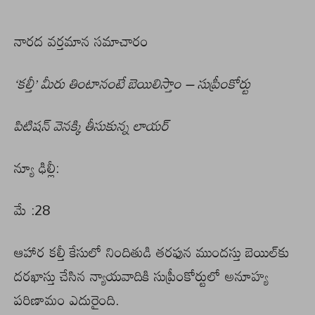
నారద వర్తమాన సమాచారం
‘కల్తీ’ మీరు తింటానంటే బెయిలిస్తాం – సుప్రీంకోర్టు
పిటిషన్‌ వెనక్కి తీసుకున్న లాయర్‌
న్యూ ఢిల్లీ:
మే :28
ఆహార కల్తీ కేసులో నిందితుడి తరఫున ముందస్తు బెయిల్‌కు
దరఖాస్తు చేసిన న్యాయవాదికి సుప్రీంకోర్టులో అనూహ్య
పరిణామం ఎదురైంది.