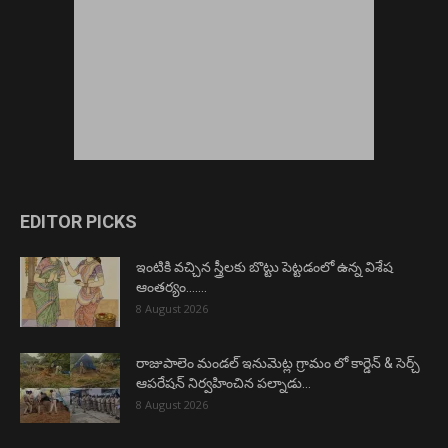
EDITOR PICKS
ఇంటికి వచ్చిన స్త్రీలకు బొట్టు పెట్టడంలో ఉన్న విశేష
ఆంతర్యం…….
8 August 2026
రాజుపాలెం మండల్ ఇనుమెట్ల గ్రామం లో కార్డెన్ & సెర్చ్
ఆపరేషన్ నిర్వహించిన పల్నాడు...
8 August 2026