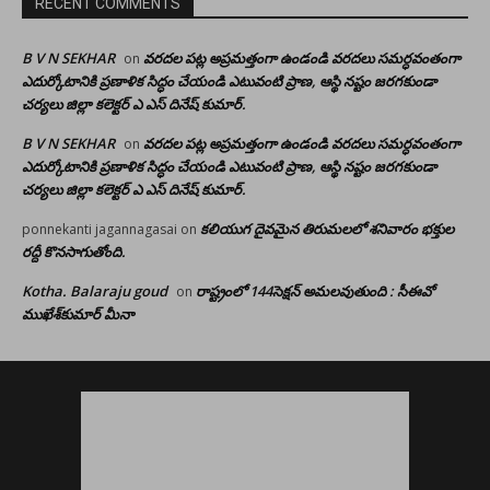
RECENT COMMENTS
B V N SEKHAR
వరదల పట్ల అప్రమత్తంగా ఉండండి వరదలు సమర్ధవంతంగా
on
ఎదుర్కోటానికి ప్రణాళిక సిద్ధం చేయండి ఎటువంటి ప్రాణ, ఆస్థి నష్టం జరగకుండా
చర్యలు జిల్లా కలెక్టర్ ఎ ఎస్ దినేష్ కుమార్.
B V N SEKHAR
వరదల పట్ల అప్రమత్తంగా ఉండండి వరదలు సమర్ధవంతంగా
on
ఎదుర్కోటానికి ప్రణాళిక సిద్ధం చేయండి ఎటువంటి ప్రాణ, ఆస్థి నష్టం జరగకుండా
చర్యలు జిల్లా కలెక్టర్ ఎ ఎస్ దినేష్ కుమార్.
కలియుగ దైవమైన తిరుమలలో శనివారం భక్తుల
ponnekanti jagannagasai
on
రద్దీ కొనసాగుతోంది.
Kotha. Balaraju goud
రాష్ట్రంలో 144సెక్షన్ అమలవుతుంది : సీఈవో
on
ముఖేశ్‌కుమార్‌ మీనా