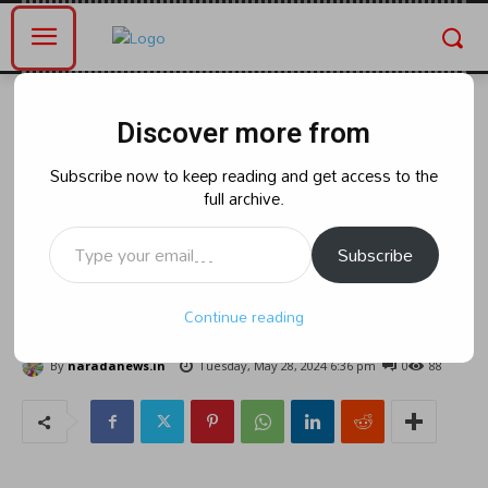
Home
భారత్
Discover more from
భారత్
ఆహార కల్తీ కేసులో నిందితుడి తరఫున
Subscribe now to keep reading and get access to the
full archive.
ముందస్తు బెయిల్‌కు దరఖాస్తు చేసిన
Type your email…
న్యాయవాదికి సుప్రీంకోర్టులో అనూహ్య
Subscribe
పరిణామం ఎదురైంది.
Continue reading
By
naradanews.in
Tuesday, May 28, 2024 6:36 pm
0
88