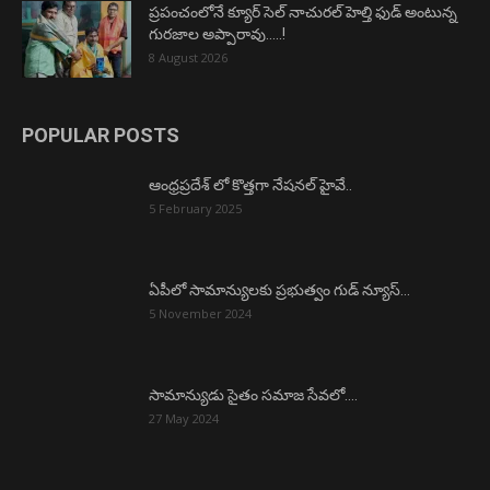
ప్రపంచంలోనే క్యూర్ సెల్ నాచురల్ హెల్తి ఫుడ్ అంటున్న
గురజాల అప్పారావు…..!
8 August 2026
POPULAR POSTS
ఆంధ్రప్రదేశ్ లో కొత్తగా నేషనల్ హైవే..
5 February 2025
ఏపీలో సామాన్యులకు ప్రభుత్వం గుడ్ న్యూస్…
5 November 2024
సామాన్యుడు సైతం సమాజ సేవలో….
27 May 2024