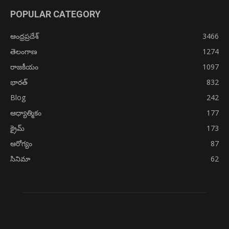
POPULAR CATEGORY
ఆంధ్రప్రదేశ్
3466
తెలంగాణ
1274
రాజకీయం
1097
భారత్
832
Blog
242
ఆధ్యాత్మికం
177
క్రైమ్
173
ఆరోగ్యం
87
సినిమా
62