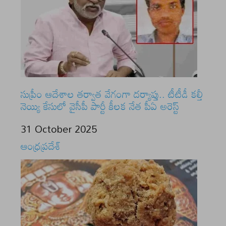
సుప్రీం ఆదేశాల తర్వాత వేగంగా దర్యాప్తు.. టీటీడీ కల్తీ
నెయ్యి కేసులో వైసీపీ పార్టీ కీలక నేత పీఏ అరెస్ట్
Date
31 October 2025
In relation to
ఆంధ్రప్రదేశ్