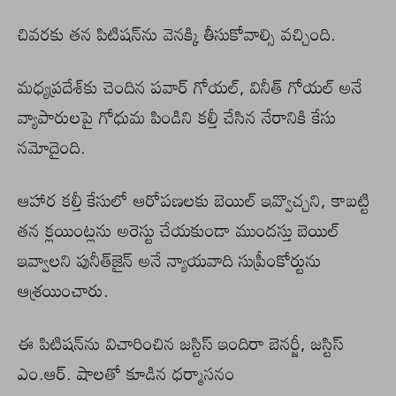
చివరకు తన పిటిషన్‌ను వెనక్కి తీసుకోవాల్సి వచ్చింది.
మధ్యప్రదేశ్‌కు చెందిన పవార్‌ గోయల్‌, వినీత్‌ గోయల్‌ అనే
వ్యాపారులపై గోధుమ పిండిని కల్తీ చేసిన నేరానికి కేసు
నమోదైంది.
ఆహార కల్తీ కేసులో ఆరోపణలకు బెయిల్‌ ఇవ్వొచ్చని, కాబట్టి
తన క్లయింట్లను అరెస్టు చేయకుండా ముందస్తు బెయిల్‌
ఇవ్వాలని పునీత్‌జైన్‌ అనే న్యాయవాది సుప్రీంకోర్టును
ఆశ్రయించారు.
ఈ పిటిషన్‌ను విచారించిన జస్టిస్‌ ఇందిరా బెనర్జీ, జస్టిస్‌
ఎం.ఆర్‌. షాలతో కూడిన ధర్మాసనం